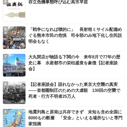
存立危機事態呼び込む高市早苗
「戦争になれば標的に」 長射程ミサイル配備め
ぐる熊本市民の危惧 司令部のみ地下化し住民説
明会もなく
大丸閉店が物語る下関の今 来年8月で77年の歴
史に幕 水産都市の栄枯盛衰を象徴【記者座談
会】
【記者座談会】語れなかった東京大空襲の真実
――首都圏制圧のための大虐殺 130回の空襲で
死者・行方不明者25万人
地震列島と原発は共存できず 未知も含め全国に
6000もの断層 「安全」といえる場所ないと専門
家指摘