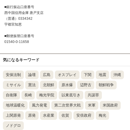
■銀行振込口座番号
西中国信用金庫 唐戸支店
（普通）0334342
宇都宮知恵
■郵便振替口座番号
01540-0-11658
気になるキーワード
安保法制
論壇
広島
オスプレイ
下関
地震
沖縄
ミサイル
憲法
北朝鮮
原水爆
辺野古
朝鮮戦争
自衛隊
長崎
梅光学院
以東底引き
共謀罪
地球温暖化
風力発電
第二次世界大戦
米軍
米国政府
上関原発
原発
水産業
佐賀
安倍政府
梅光
ノドグロ