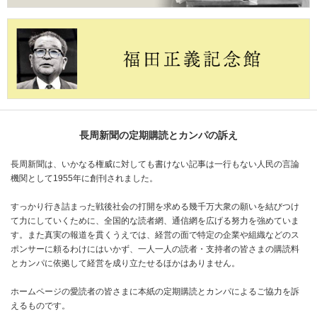
長周新聞の定期購読とカンパの訴え
長周新聞は、いかなる権威に対しても書けない記事は一行もない人民の言論
機関として1955年に創刊されました。
すっかり行き詰まった戦後社会の打開を求める幾千万大衆の願いを結びつけ
て力にしていくために、全国的な読者網、通信網を広げる努力を強めていま
す。また真実の報道を貫くうえでは、経営の面で特定の企業や組織などのス
ポンサーに頼るわけにはいかず、一人一人の読者・支持者の皆さまの購読料
とカンパに依拠して経営を成り立たせるほかはありません。
ホームページの愛読者の皆さまに本紙の定期購読とカンパによるご協力を訴
えるものです。