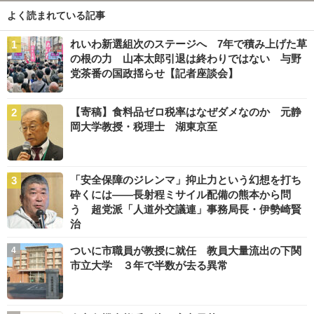
よく読まれている記事
れいわ新選組次のステージへ 7年で積み上げた草
の根の力 山本太郎引退は終わりではない 与野
党茶番の国政揺らせ【記者座談会】
【寄稿】食料品ゼロ税率はなぜダメなのか 元静
岡大学教授・税理士 湖東京至
「安全保障のジレンマ」抑止力という幻想を打ち
砕くには――長射程ミサイル配備の熊本から問
う 超党派「人道外交議連」事務局長・伊勢崎賢
治
ついに市職員が教授に就任 教員大量流出の下関
市立大学 ３年で半数が去る異常