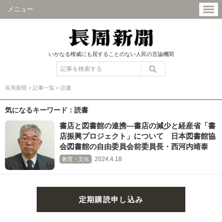
メニュー
いかなる権威にも屈することのない人民の言論機関
長周新聞
>
記事一覧
>
読書
気になるキーワード：読書
書店と図書館の連携―書店の減少と経産省「書
店振興プロジェクト」について 日本図書館協
会図書館の自由委員会前委員長・西河内靖泰
2024.4.18
教育・文化
定期購読申し込み