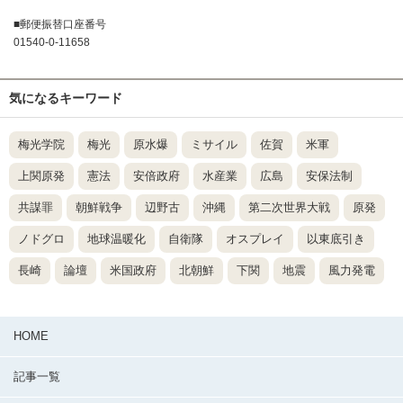
■郵便振替口座番号
01540-0-11658
気になるキーワード
梅光学院
梅光
原水爆
ミサイル
佐賀
米軍
上関原発
憲法
安倍政府
水産業
広島
安保法制
共謀罪
朝鮮戦争
辺野古
沖縄
第二次世界大戦
原発
ノドグロ
地球温暖化
自衛隊
オスプレイ
以東底引き
長崎
論壇
米国政府
北朝鮮
下関
地震
風力発電
HOME
記事一覧