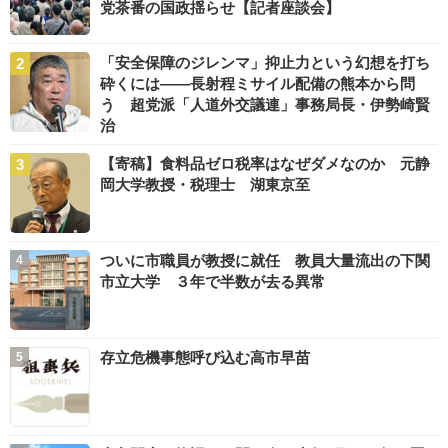
党茶番の国政揺らせ【記者座談会】
「安全保障のジレンマ」抑止力という幻想を打ち
砕くには――長射程ミサイル配備の熊本から問
う 超党派「人道外交議連」事務局長・伊勢崎賢
治
【寄稿】食料品ゼロ税率はなぜダメなのか 元静
岡大学教授・税理士 湖東京至
ついに市職員が教授に就任 教員大量流出の下関
市立大学 ３年で半数が去る異常
存立危機事態呼び込む高市早苗