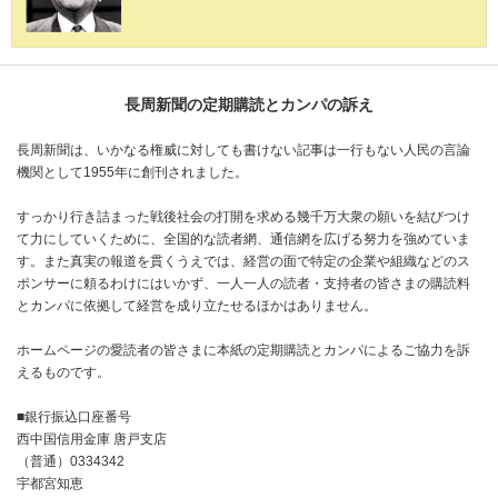
長周新聞の定期購読とカンパの訴え
長周新聞は、いかなる権威に対しても書けない記事は一行もない人民の言論
機関として1955年に創刊されました。
すっかり行き詰まった戦後社会の打開を求める幾千万大衆の願いを結びつけ
て力にしていくために、全国的な読者網、通信網を広げる努力を強めていま
す。また真実の報道を貫くうえでは、経営の面で特定の企業や組織などのス
ポンサーに頼るわけにはいかず、一人一人の読者・支持者の皆さまの購読料
とカンパに依拠して経営を成り立たせるほかはありません。
ホームページの愛読者の皆さまに本紙の定期購読とカンパによるご協力を訴
えるものです。
■銀行振込口座番号
西中国信用金庫 唐戸支店
（普通）0334342
宇都宮知恵