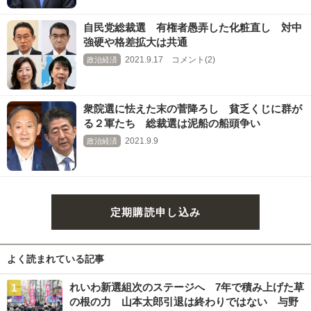
自民党総裁選 有権者愚弄した化粧直し 対中
強硬や格差拡大は共通
2021.9.17 コメント(2)
政治経済
衆院選に怯えた末の菅降ろし 貧乏くじに群が
る２軍たち 総裁選は泥船の船頭争い
2021.9.9
政治経済
定期購読申し込み
よく読まれている記事
れいわ新選組次のステージへ 7年で積み上げた草
の根の力 山本太郎引退は終わりではない 与野