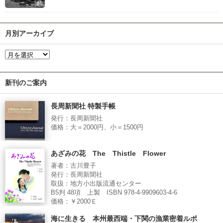
月別アーカイブ
新刊のご案内
長周新聞社 特製手帳
発行：長周新聞社
価格：大＝2000円、小＝1500円
あざみの花 The Thistle Flower
著者：古川豊子
発行：長周新聞社
取扱：地方小出版流通センター
B5判 48項 上製 ISBN 978-4-9909603-4-6
価格：￥2000Ｅ
海に生きる 本州最西端・下関の漁業密着ルポ