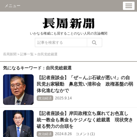
メニュー
いかなる権威にも屈することのない人民の言論機関
長周新聞
>
記事一覧
>
自民党総裁選
気になるキーワード：自民党総裁選
【記者座談会】「ぜ～んぶ石破が悪い!」の自
民党お家騒動 鼻息荒い清和会 政権基盤の弱
体化進むなかで
2025.9.14
政治経済
【記者座談会】岸田政権立ち腐れてお色直し
統一教会も裏金もケジメなく総裁選 現状突き
破る勢力の台頭を
2024.8.26 コメント(1)
政治経済