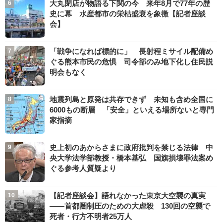
大丸閉店が物語る下関の今 来年8月で77年の歴
史に幕 水産都市の栄枯盛衰を象徴【記者座談
会】
「戦争になれば標的に」 長射程ミサイル配備め
ぐる熊本市民の危惧 司令部のみ地下化し住民説
明会もなく
地震列島と原発は共存できず 未知も含め全国に
6000もの断層 「安全」といえる場所ないと専門
家指摘
史上初のあからさまに政府批判を禁じる法律 中
央大学法学部教授・橋本基弘 国旗損壊罪法案め
ぐる参考人質疑より
【記者座談会】語れなかった東京大空襲の真実
――首都圏制圧のための大虐殺 130回の空襲で
死者・行方不明者25万人