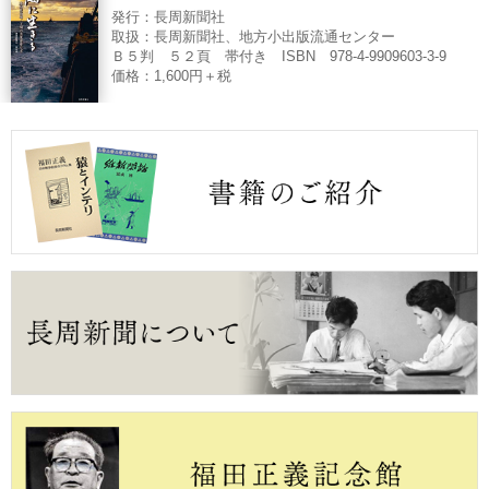
発行：長周新聞社
取扱：長周新聞社、地方小出版流通センター
Ｂ５判 ５２頁 帯付き ISBN 978-4-9909603-3-9
価格：1,600円＋税