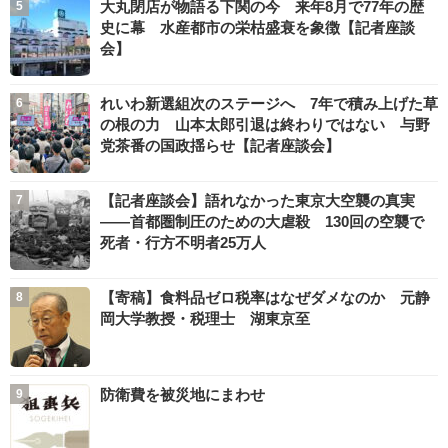
大丸閉店が物語る下関の今 来年8月で77年の歴
史に幕 水産都市の栄枯盛衰を象徴【記者座談
会】
れいわ新選組次のステージへ 7年で積み上げた草
の根の力 山本太郎引退は終わりではない 与野
党茶番の国政揺らせ【記者座談会】
【記者座談会】語れなかった東京大空襲の真実
――首都圏制圧のための大虐殺 130回の空襲で
死者・行方不明者25万人
【寄稿】食料品ゼロ税率はなぜダメなのか 元静
岡大学教授・税理士 湖東京至
防衛費を被災地にまわせ