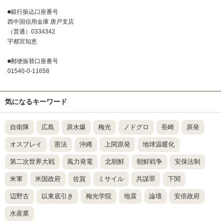
■銀行振込口座番号
西中国信用金庫 唐戸支店
（普通）0334342
宇都宮知恵
■郵便振替口座番号
01540-0-11658
気になるキーワード
自衛隊
広島
原水爆
梅光
ノドグロ
長崎
原発
オスプレイ
憲法
沖縄
上関原発
地球温暖化
第二次世界大戦
風力発電
北朝鮮
朝鮮戦争
安保法制
米軍
米国政府
佐賀
ミサイル
共謀罪
下関
辺野古
以東底引き
梅光学院
地震
論壇
安倍政府
水産業