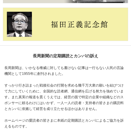
長周新聞の定期購読とカンパの訴え
長周新聞は、いかなる権威に対しても書けない記事は一行もない人民の言論
機関として1955年に創刊されました。
すっかり行き詰まった戦後社会の打開を求める幾千万大衆の願いを結びつけ
て力にしていくために、全国的な読者網、通信網を広げる努力を強めていま
す。また真実の報道を貫くうえでは、経営の面で特定の企業や組織などのス
ポンサーに頼るわけにはいかず、一人一人の読者・支持者の皆さまの購読料
とカンパに依拠して経営を成り立たせるほかはありません。
ホームページの愛読者の皆さまに本紙の定期購読とカンパによるご協力を訴
えるものです。