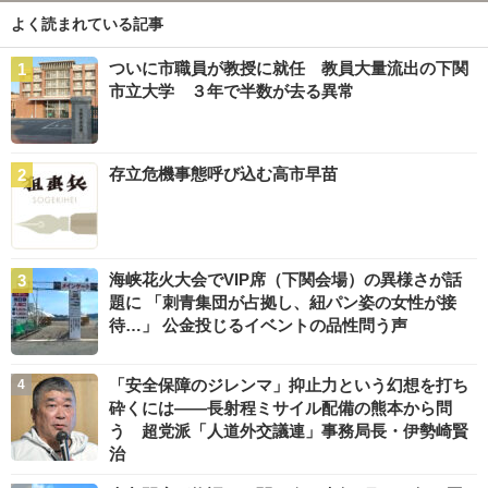
よく読まれている記事
ついに市職員が教授に就任 教員大量流出の下関
市立大学 ３年で半数が去る異常
存立危機事態呼び込む高市早苗
海峡花火大会でVIP席（下関会場）の異様さが話
題に 「刺青集団が占拠し、紐パン姿の女性が接
待…」 公金投じるイベントの品性問う声
「安全保障のジレンマ」抑止力という幻想を打ち
砕くには――長射程ミサイル配備の熊本から問
う 超党派「人道外交議連」事務局長・伊勢崎賢
治