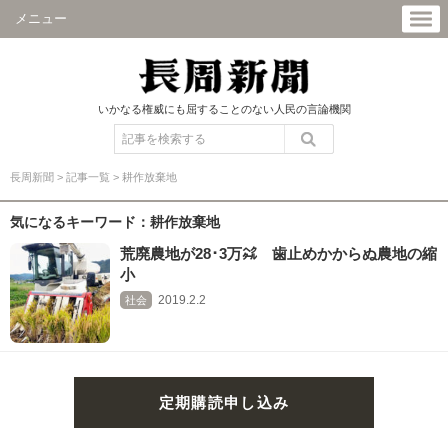
メニュー
いかなる権威にも屈することのない人民の言論機関
長周新聞
>
記事一覧
>
耕作放棄地
気になるキーワード：耕作放棄地
荒廃農地が28･3万㌶ 歯止めかからぬ農地の縮
小
2019.2.2
社会
定期購読申し込み