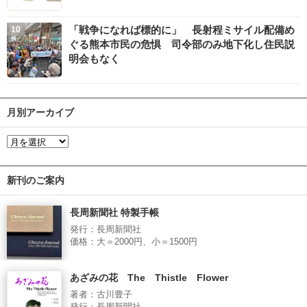
「戦争になれば標的に」 長射程ミサイル配備め
ぐる熊本市民の危惧 司令部のみ地下化し住民説
明会もなく
月別アーカイブ
新刊のご案内
長周新聞社 特製手帳
発行：長周新聞社
価格：大＝2000円、小＝1500円
あざみの花 The Thistle Flower
著者：古川豊子