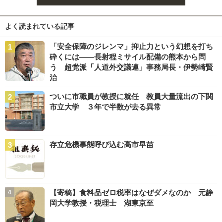
よく読まれている記事
「安全保障のジレンマ」抑止力という幻想を打ち
砕くには――長射程ミサイル配備の熊本から問
う 超党派「人道外交議連」事務局長・伊勢崎賢
治
ついに市職員が教授に就任 教員大量流出の下関
市立大学 ３年で半数が去る異常
存立危機事態呼び込む高市早苗
【寄稿】食料品ゼロ税率はなぜダメなのか 元静
岡大学教授・税理士 湖東京至