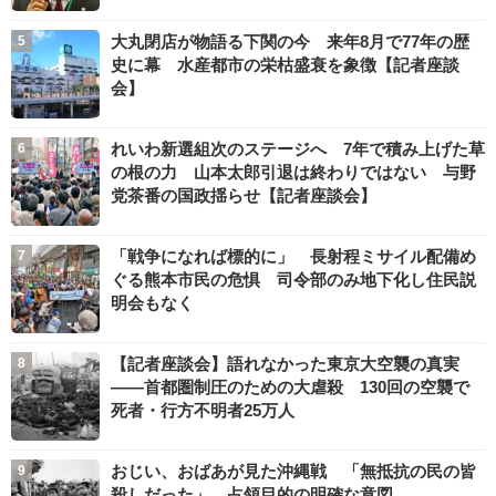
大丸閉店が物語る下関の今 来年8月で77年の歴
史に幕 水産都市の栄枯盛衰を象徴【記者座談
会】
れいわ新選組次のステージへ 7年で積み上げた草
の根の力 山本太郎引退は終わりではない 与野
党茶番の国政揺らせ【記者座談会】
「戦争になれば標的に」 長射程ミサイル配備め
ぐる熊本市民の危惧 司令部のみ地下化し住民説
明会もなく
【記者座談会】語れなかった東京大空襲の真実
――首都圏制圧のための大虐殺 130回の空襲で
死者・行方不明者25万人
おじい、おばあが見た沖縄戦 「無抵抗の民の皆
殺しだった」 占領目的の明確な意図