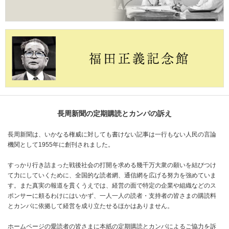
長周新聞の定期購読とカンパの訴え
長周新聞は、いかなる権威に対しても書けない記事は一行もない人民の言論
機関として1955年に創刊されました。
すっかり行き詰まった戦後社会の打開を求める幾千万大衆の願いを結びつけ
て力にしていくために、全国的な読者網、通信網を広げる努力を強めていま
す。また真実の報道を貫くうえでは、経営の面で特定の企業や組織などのス
ポンサーに頼るわけにはいかず、一人一人の読者・支持者の皆さまの購読料
とカンパに依拠して経営を成り立たせるほかはありません。
ホームページの愛読者の皆さまに本紙の定期購読とカンパによるご協力を訴