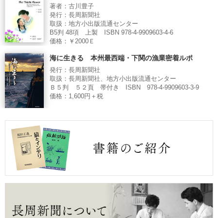
著者：古川豊子
発行：長周新聞社
取扱：地方小出版流通センター
B5判 48項 上製 ISBN 978-4-9909603-4-6
価格：￥2000Ｅ
海に生きる 本州最西端・下関の漁業密着ルポ
発行：長周新聞社
取扱：長周新聞社、地方小出版流通センター
Ｂ５判 ５２頁 帯付き ISBN 978-4-9909603-3-9
価格：1,600円＋税