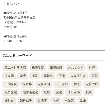
えるものです。
■銀行振込口座番号
西中国信用金庫 唐戸支店
（普通）0334342
宇都宮知恵
■郵便振替口座番号
01540-0-11658
気になるキーワード
第二次世界大戦
梅光学院
米国政府
オスプレイ
沖縄
共謀罪
論壇
地震
北朝鮮
下関
以東底引き
佐賀
上関原発
原水爆
安保法制
ノドグロ
梅光
安倍政府
風力発電
地球温暖化
広島
憲法
ミサイル
長崎
辺野古
朝鮮戦争
自衛隊
米軍
水産業
原発