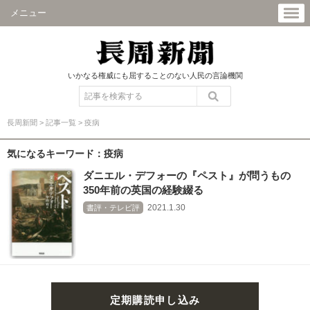
メニュー
いかなる権威にも屈することのない人民の言論機関
長周新聞
>
記事一覧
>
疫病
気になるキーワード：疫病
ダニエル・デフォーの『ペスト』が問うもの
350年前の英国の経験綴る
2021.1.30
書評・テレビ評
定期購読申し込み