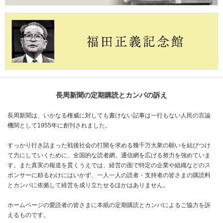
長周新聞の定期購読とカンパの訴え
長周新聞は、いかなる権威に対しても書けない記事は一行もない人民の言論
機関として1955年に創刊されました。
すっかり行き詰まった戦後社会の打開を求める幾千万大衆の願いを結びつけ
て力にしていくために、全国的な読者網、通信網を広げる努力を強めていま
す。また真実の報道を貫くうえでは、経営の面で特定の企業や組織などのス
ポンサーに頼るわけにはいかず、一人一人の読者・支持者の皆さまの購読料
とカンパに依拠して経営を成り立たせるほかはありません。
ホームページの愛読者の皆さまに本紙の定期購読とカンパによるご協力を訴
えるものです。