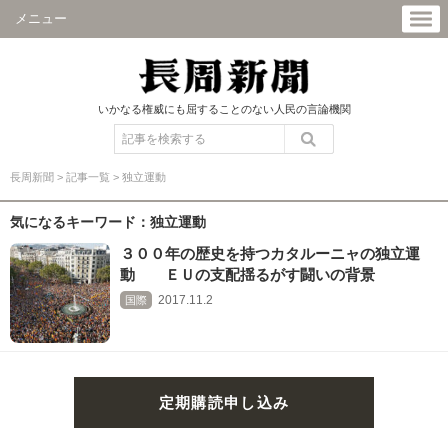
メニュー
いかなる権威にも屈することのない人民の言論機関
長周新聞
>
記事一覧
>
独立運動
気になるキーワード：独立運動
３００年の歴史を持つカタルーニャの独立運
動 ＥＵの支配揺るがす闘いの背景
2017.11.2
国際
定期購読申し込み