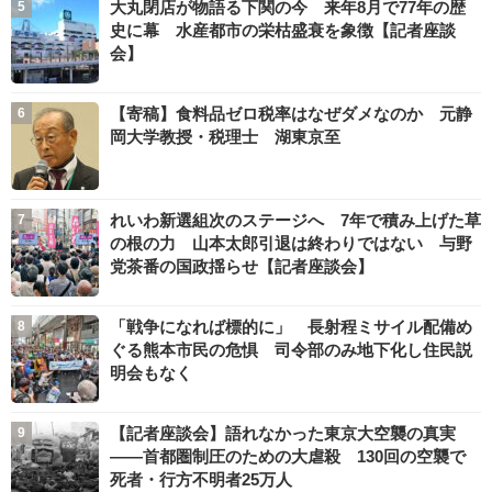
大丸閉店が物語る下関の今 来年8月で77年の歴
史に幕 水産都市の栄枯盛衰を象徴【記者座談
会】
【寄稿】食料品ゼロ税率はなぜダメなのか 元静
岡大学教授・税理士 湖東京至
れいわ新選組次のステージへ 7年で積み上げた草
の根の力 山本太郎引退は終わりではない 与野
党茶番の国政揺らせ【記者座談会】
「戦争になれば標的に」 長射程ミサイル配備め
ぐる熊本市民の危惧 司令部のみ地下化し住民説
明会もなく
【記者座談会】語れなかった東京大空襲の真実
――首都圏制圧のための大虐殺 130回の空襲で
死者・行方不明者25万人