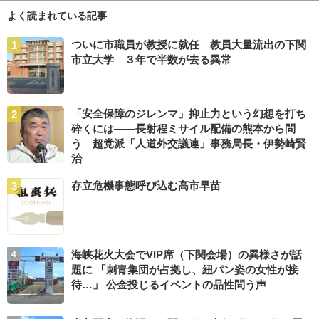
よく読まれている記事
ついに市職員が教授に就任 教員大量流出の下関
市立大学 ３年で半数が去る異常
「安全保障のジレンマ」抑止力という幻想を打ち
砕くには――長射程ミサイル配備の熊本から問
う 超党派「人道外交議連」事務局長・伊勢崎賢
治
存立危機事態呼び込む高市早苗
海峡花火大会でVIP席（下関会場）の異様さが話
題に 「刺青集団が占拠し、紐パン姿の女性が接
待…」 公金投じるイベントの品性問う声