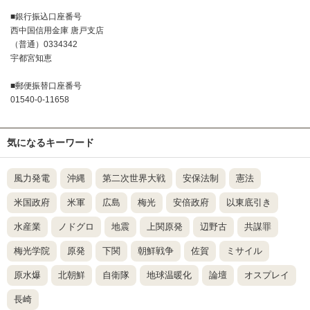
■銀行振込口座番号
西中国信用金庫 唐戸支店
（普通）0334342
宇都宮知恵
■郵便振替口座番号
01540-0-11658
気になるキーワード
風力発電
沖縄
第二次世界大戦
安保法制
憲法
米国政府
米軍
広島
梅光
安倍政府
以東底引き
水産業
ノドグロ
地震
上関原発
辺野古
共謀罪
梅光学院
原発
下関
朝鮮戦争
佐賀
ミサイル
原水爆
北朝鮮
自衛隊
地球温暖化
論壇
オスプレイ
長崎