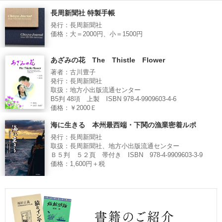
長周新聞社 特製手帳
発行：長周新聞社
価格：大＝2000円、小＝1500円
あざみの花 The Thistle Flower
著者：古川豊子
発行：長周新聞社
取扱：地方小出版流通センター
B5判 48項 上製 ISBN 978-4-9909603-4-6
価格：￥2000Ｅ
海に生きる 本州最西端・下関の漁業密着ルポ
発行：長周新聞社
取扱：長周新聞社、地方小出版流通センター
Ｂ５判 ５２頁 帯付き ISBN 978-4-9909603-3-9
価格：1,600円＋税