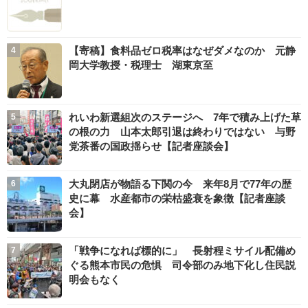
【寄稿】食料品ゼロ税率はなぜダメなのか 元静
岡大学教授・税理士 湖東京至
れいわ新選組次のステージへ 7年で積み上げた草
の根の力 山本太郎引退は終わりではない 与野
党茶番の国政揺らせ【記者座談会】
大丸閉店が物語る下関の今 来年8月で77年の歴
史に幕 水産都市の栄枯盛衰を象徴【記者座談
会】
「戦争になれば標的に」 長射程ミサイル配備め
ぐる熊本市民の危惧 司令部のみ地下化し住民説
明会もなく