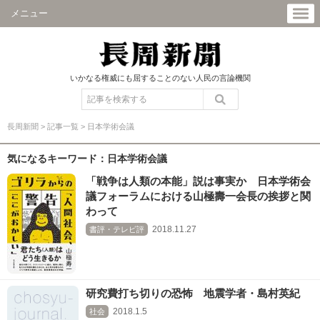
メニュー
いかなる権威にも屈することのない人民の言論機関
長周新聞
>
記事一覧
>
日本学術会議
気になるキーワード：日本学術会議
「戦争は人類の本能」説は事実か 日本学術会
議フォーラムにおける山極壽一会長の挨拶と関
わって
2018.11.27
書評・テレビ評
研究費打ち切りの恐怖 地震学者・島村英紀
2018.1.5
社会