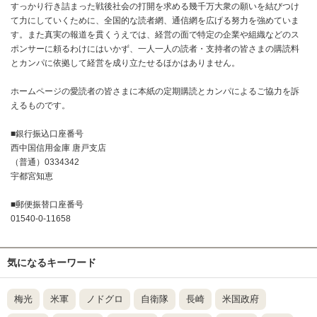
すっかり行き詰まった戦後社会の打開を求める幾千万大衆の願いを結びつけ
て力にしていくために、全国的な読者網、通信網を広げる努力を強めていま
す。また真実の報道を貫くうえでは、経営の面で特定の企業や組織などのス
ポンサーに頼るわけにはいかず、一人一人の読者・支持者の皆さまの購読料
とカンパに依拠して経営を成り立たせるほかはありません。
ホームページの愛読者の皆さまに本紙の定期購読とカンパによるご協力を訴
えるものです。
■銀行振込口座番号
西中国信用金庫 唐戸支店
（普通）0334342
宇都宮知恵
■郵便振替口座番号
01540-0-11658
気になるキーワード
梅光
米軍
ノドグロ
自衛隊
長崎
米国政府