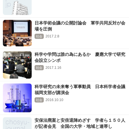
日本学術会議の公開討論会 軍学共同反対が会
場を圧倒
2017.2.8
社会
科学や学問は誰の為にあるか 慶應大学で研究
会設立シンポ
2017.1.16
社会
科学研究の未来奪う軍事動員 日本科学者会議
福岡支部が講演会
2016.10.10
社会
安保法廃案と安倍退陣めざす 学者ら１５０人
が記者会見 全国の大学・地域と連帯し