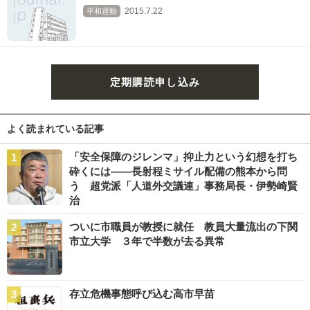
2015.7.22
平和運動
定期購読申し込み
よく読まれている記事
「安全保障のジレンマ」抑止力という幻想を打ち
砕くには――長射程ミサイル配備の熊本から問
う 超党派「人道外交議連」事務局長・伊勢崎賢
治
ついに市職員が教授に就任 教員大量流出の下関
市立大学 ３年で半数が去る異常
存立危機事態呼び込む高市早苗