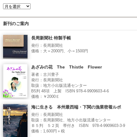
新刊のご案内
長周新聞社 特製手帳
発行：長周新聞社
価格：大＝2000円、小＝1500円
あざみの花 The Thistle Flower
著者：古川豊子
発行：長周新聞社
取扱：地方小出版流通センター
B5判 48項 上製 ISBN 978-4-9909603-4-6
価格：￥2000Ｅ
海に生きる 本州最西端・下関の漁業密着ルポ
発行：長周新聞社
取扱：長周新聞社、地方小出版流通センター
Ｂ５判 ５２頁 帯付き ISBN 978-4-9909603-3-9
価格：1,600円＋税