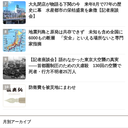
大丸閉店が物語る下関の今 来年8月で77年の歴
史に幕 水産都市の栄枯盛衰を象徴【記者座談
会】
地震列島と原発は共存できず 未知も含め全国に
6000もの断層 「安全」といえる場所ないと専門
家指摘
【記者座談会】語れなかった東京大空襲の真実
――首都圏制圧のための大虐殺 130回の空襲で
死者・行方不明者25万人
防衛費を被災地にまわせ
月別アーカイブ