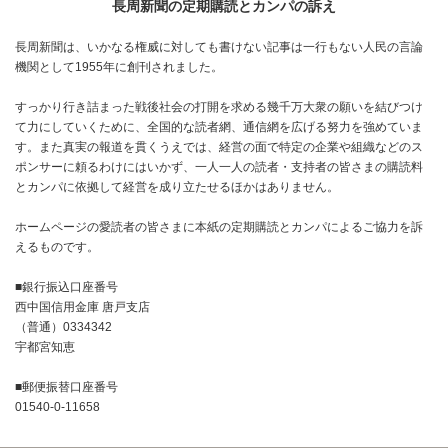
長周新聞の定期購読とカンパの訴え
長周新聞は、いかなる権威に対しても書けない記事は一行もない人民の言論
機関として1955年に創刊されました。
すっかり行き詰まった戦後社会の打開を求める幾千万大衆の願いを結びつけ
て力にしていくために、全国的な読者網、通信網を広げる努力を強めていま
す。また真実の報道を貫くうえでは、経営の面で特定の企業や組織などのス
ポンサーに頼るわけにはいかず、一人一人の読者・支持者の皆さまの購読料
とカンパに依拠して経営を成り立たせるほかはありません。
ホームページの愛読者の皆さまに本紙の定期購読とカンパによるご協力を訴
えるものです。
■銀行振込口座番号
西中国信用金庫 唐戸支店
（普通）0334342
宇都宮知恵
■郵便振替口座番号
01540-0-11658