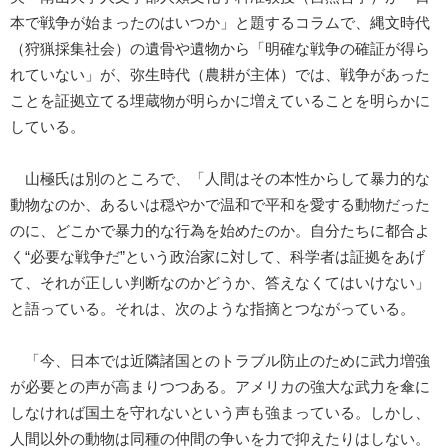
本で戦争が始まったのはいつか」と題するコラムで、縄文時代
（狩猟採集社会）の遺骨や遺物から「明確な戦争の確証が得ら
れていない」が、弥生時代（農耕が主体）では、戦争があった
ことを証拠立てる埋蔵物が明らかに増えていることを明らかに
している。
山極氏は別のところで、「人間はその本性からして暴力的な
動物なのか、あるいは穏やかで温和で平和を愛する動物だった
のに、どこかで暴力的な行為を始めたのか。自分たちに都合よ
く“必要な戦争だ”という政治家に対して、科学者は証拠をあげ
て、それが正しい判断なのかどうか、答えなくてはいけない」
と語っている。それは、次のような指摘とつながっている。
「今、日本では近隣諸国とのトラブル防止のために武力増強
が必要との声が高まりつつある。アメリカの強大な武力を傘に
しなければ国土を守れないという声も強まっている。しかし、
人間以外の動物は同種の仲間の争いを力で抑えたりはしない。