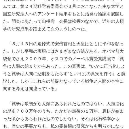
ムでは、第２４期科学者委員会が３月におこなった主な大学と
国立研究法人へのアンケート結果をもとに活発な論議を展開し
た。開会にあたって山極壽一会長は挨拶のなかで、近年の人類
学の研究成果を踏まえて次のようにのべた。
「８月１５日の追悼式で安倍首相と天皇はともに平和を願っ
た。しかし平和の実現にはさまざまな方法がある。オバマ前大
統領でさえ２００９年、オスロでのノーベル賞受賞講演で『戦
争は人類の始まりからあった。この真実は、“いかに正当化しよ
うと戦争は人間に悲劇をもたらす”という別の真実を伴う』と演
説した。しかしこれらの前提となっている戦争と人間の本性に
関する考えは間違っている」
「戦争は最初から人類にあらわれたものではない。人類進化
の歴史７００万年のうち、たかだか最後の１万年、農耕が始ま
った頃からあらわれたものでしかない。それは化石標本から
も、歴史の事実からも、私の霊長類の研究からも明らかになっ