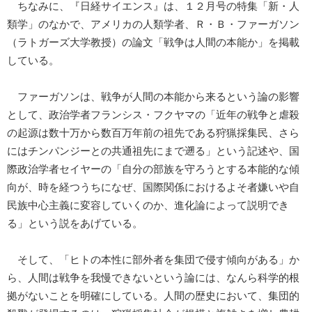
ちなみに、『日経サイエンス』は、１２月号の特集「新・人
類学」のなかで、アメリカの人類学者、Ｒ・Ｂ・ファーガソン
（ラトガーズ大学教授）の論文「戦争は人間の本能か」を掲載
している。
ファーガソンは、戦争が人間の本能から来るという論の影響
として、政治学者フランシス・フクヤマの「近年の戦争と虐殺
の起源は数十万から数百万年前の祖先である狩猟採集民、さら
にはチンパンジーとの共通祖先にまで遡る」という記述や、国
際政治学者セイヤーの「自分の部族を守ろうとする本能的な傾
向が、時を経つうちになぜ、国際関係におけるよそ者嫌いや自
民族中心主義に変容していくのか、進化論によって説明でき
る」という説をあげている。
そして、「ヒトの本性に部外者を集団で侵す傾向がある」か
ら、人間は戦争を我慢できないという論には、なんら科学的根
拠がないことを明確にしている。人間の歴史において、集団的