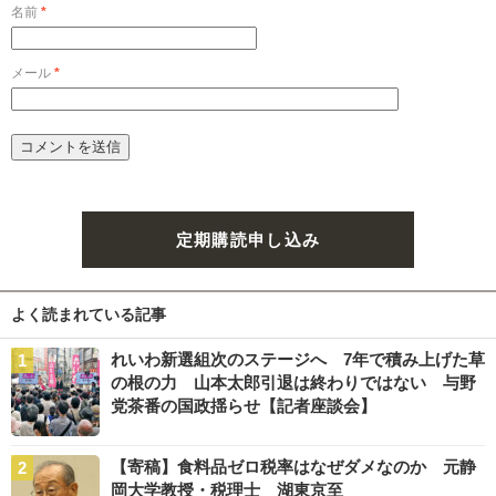
名前
*
メール
*
定期購読申し込み
よく読まれている記事
れいわ新選組次のステージへ 7年で積み上げた草
の根の力 山本太郎引退は終わりではない 与野
党茶番の国政揺らせ【記者座談会】
【寄稿】食料品ゼロ税率はなぜダメなのか 元静
岡大学教授・税理士 湖東京至