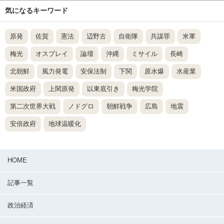
気になるキーワード
原発
佐賀
憲法
辺野古
自衛隊
共謀罪
米軍
梅光
オスプレイ
論壇
沖縄
ミサイル
長崎
北朝鮮
風力発電
安保法制
下関
原水爆
水産業
米国政府
上関原発
以東底引き
梅光学院
第二次世界大戦
ノドグロ
朝鮮戦争
広島
地震
安倍政府
地球温暖化
HOME
記事一覧
政治経済