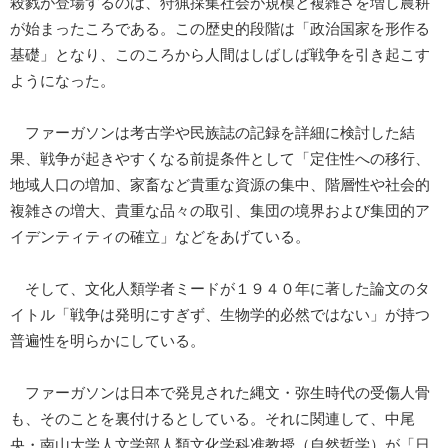
殺戮が登場するのは、狩猟採集社会が規模と複雑さを増し農耕
が始まったころである。この歴史的段階は「政治国家を形作る
基礎」となり、このころから人間はしばしば戦争を引き起こす
ようになった。
ファーガソンは考古学や民族誌の記録を詳細に検討した結
果、戦争が起きやすくなる前提条件として「定住性への移行、
地域人口の増加、家畜など貴重な資源の集中、階層性や社会的
複雑さの増大、貴重な品々の取引、集団の境界および集団的ア
イデンティティの確立」などをあげている。
そして、文化人類学者ミードが１９４０年に著した論文のタ
イトル「戦争は発明にすぎず、生物学的必然ではない」が持つ
普遍性を明らかにしている。
ファーガソンは日本で発見された縄文・弥生時代の受傷人骨
も、そのことを裏付けるとしている。それに関連して、中尾
央・南山大学人文学部人類文化学科准教授（自然哲学）が「日