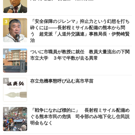
「安全保障のジレンマ」抑止力という幻想を打ち
砕くには――長射程ミサイル配備の熊本から問
う 超党派「人道外交議連」事務局長・伊勢崎賢
治
ついに市職員が教授に就任 教員大量流出の下関
市立大学 ３年で半数が去る異常
存立危機事態呼び込む高市早苗
「戦争になれば標的に」 長射程ミサイル配備め
ぐる熊本市民の危惧 司令部のみ地下化し住民説
明会もなく