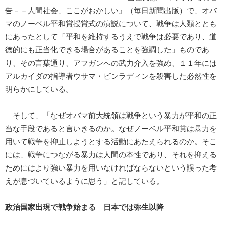
告－－人間社会、ここがおかしい』（毎日新聞出版）で、オバ
マのノーベル平和賞授賞式の演説について、戦争は人類ととも
にあったとして「平和を維持するうえで戦争は必要であり、道
徳的にも正当化できる場合があることを強調した」ものであ
り、その言葉通り、アフガンへの武力介入を強め、１１年には
アルカイダの指導者ウサマ・ビンラディンを殺害した必然性を
明らかにしている。
そして、「なぜオバマ前大統領は戦争という暴力が平和の正
当な手段であると言いきるのか。なぜノーベル平和賞は暴力を
用いて戦争を抑止しようとする活動にあたえられるのか。そこ
には、戦争につながる暴力は人間の本性であり、それを抑える
ためにはより強い暴力を用いなければならないという誤った考
えが息づいているように思う」と記している。
政治国家出現で戦争始まる 日本では弥生以降