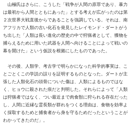
山極氏はさらに、こうした「戦争が人間の原罪であり、暴力
は最初から人間とともにあった」とする考えが広がったのは第
２次世界大戦直後からであることを強調している。それは、南
アフリカで人類の古い化石を発見したレイモンド・ダートがう
ち出した「人類は長い進化の歴史の中で狩猟者として、獲物を
捕らえるために用いた武器を人間へ向けることによって戦いの
幕を開けた」という仮説を根拠にしたものであった。
その後、人類学、考古学で明らかになった科学的事実は、こ
とごとくこの学説の誤りを証明するものとなった。ダートが主
張した人類化石の頭骨についた傷は、人類によるものではな
く、ヒョウに殺された痕だと判明した。それらによって「人類
は狩猟者ではなく、つい最近まで肉食獣に狩られる存在だった
し、人間に近縁な霊長類が群れをつくる理由は、食物を効率よ
く採取するためと捕食者から身を守るためだったということが
わかってきたのだ」。