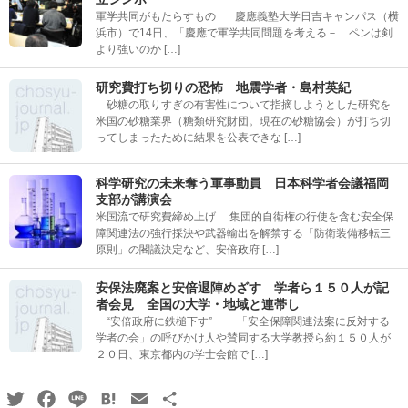
軍学共同がもたらすもの 慶應義塾大学日吉キャンパス（横
浜市）で14日、「慶應で軍学共同問題を考える－ ペンは剣
より強いのか […]
研究費打ち切りの恐怖 地震学者・島村英紀
砂糖の取りすぎの有害性について指摘しようとした研究を
米国の砂糖業界（糖類研究財団。現在の砂糖協会）が打ち切
ってしまったために結果を公表できな […]
科学研究の未来奪う軍事動員 日本科学者会議福岡
支部が講演会
米国流で研究費締め上げ 集団的自衛権の行使を含む安全保
障関連法の強行採決や武器輸出を解禁する「防衛装備移転三
原則」の閣議決定など、安倍政府 […]
安保法廃案と安倍退陣めざす 学者ら１５０人が記
者会見 全国の大学・地域と連帯し
“安倍政府に鉄槌下す” 「安全保障関連法案に反対する
学者の会」の呼びかけ人や賛同する大学教授ら約１５０人が
２０日、東京都内の学士会館で […]
Twitter
Facebook
Line
Hatena
Email
共