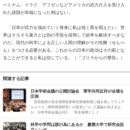
ベトナム、イラク、アフガンなどアメリカの武力介入を受け入
れた諸国が幸福になった例はない」
「日本が武力を強めていく将来に私は強く異を唱えたい。世
界はそろそろ暴力とは別の手段を採用して紛争を解決すべきな
のだ。現代の科学による正しい人間の理解がその先鞭（せんべ
ん）をつける必要がある。これからの日本の政治はその範とな
ることができると私は信じている」（『ゴリラからの警告』）
関連する記事
日本学術会議の公開討論会 軍学共同反対が会場を
圧倒
安倍政府の安全保障技術研究推進制度に端を発してデュア
ルユース（軍民両用研究）の是非について議論が高まるな
か、日本学術会議は4日、「安全保障と […]
科学や学問は誰の為にあるか 慶應大学で研究会設
立シンポ