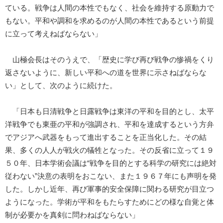
ている。戦争は人間の本性でもなく、社会を維持する原動力で
もない。平和や調和を求めるのが人間の本性であるという前提
に立って考えねばならない」
山極会長はそのうえで、「歴史に学び再び戦争の惨禍をくり
返さないように、新しい平和への道を世界に示さねばならな
い」として、次のように続けた。
「日本も日清戦争と日露戦争は東洋の平和を目的とし、太平
洋戦争でも東亜の平和が強調され、平和を達成するという方弁
でアジアへ武器をもって進出することを正当化した。その結
果、多くの人人が戦火の犠牲となった。その反省に立って１９
５０年、日本学術会議は“戦争を目的とする科学の研究には絶対
従わない”決意の表明をおこない、また１９６７年にも声明を発
した。しかし近年、再び軍事的安全保障に関わる研究が目立つ
ようになった。学術が平和をもたらすためにどの様な自覚と体
制が必要かを真剣に問わねばならない」