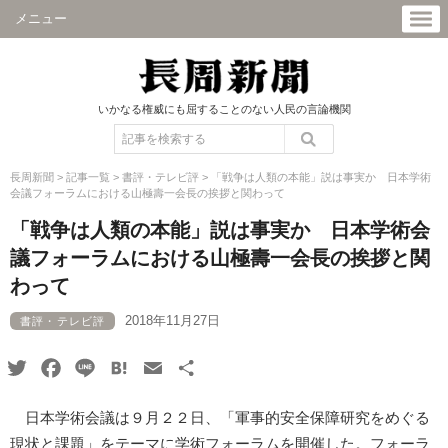
メニュー
いかなる権威にも屈することのない人民の言論機関
長周新聞
>
記事一覧
>
書評・テレビ評
>
「戦争は人類の本能」説は事実か 日本学術
会議フォーラムにおける山極壽一会長の挨拶と関わって
「戦争は人類の本能」説は事実か 日本学術会
議フォーラムにおける山極壽一会長の挨拶と関
わって
2018年11月27日
書評・テレビ評
Twitter
Facebook
Line
Hatena
Email
共
有
日本学術会議は９月２２日、「軍事的安全保障研究をめぐる
現状と課題」をテーマに学術フォーラムを開催した。フォーラ