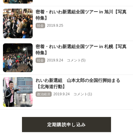
密着・れいわ新選組全国ツアー in 旭川【写真
特集】
2019.9.25
社会
密着・れいわ新選組全国ツアー in 札幌【写真
特集】
2019.9.24 コメント(5)
社会
れいわ新選組 山本太郎の全国行脚始まる
【北海道行動】
2019.9.24 コメント(1)
政治経済
定期購読申し込み