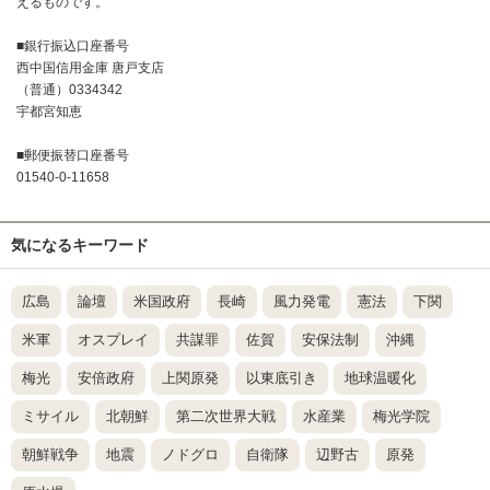
えるものです。
■銀行振込口座番号
西中国信用金庫 唐戸支店
（普通）0334342
宇都宮知恵
■郵便振替口座番号
01540-0-11658
気になるキーワード
広島
論壇
米国政府
長崎
風力発電
憲法
下関
米軍
オスプレイ
共謀罪
佐賀
安保法制
沖縄
梅光
安倍政府
上関原発
以東底引き
地球温暖化
ミサイル
北朝鮮
第二次世界大戦
水産業
梅光学院
朝鮮戦争
地震
ノドグロ
自衛隊
辺野古
原発