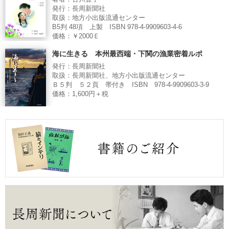
発行：長周新聞社
取扱：地方小出版流通センター
B5判 48項 上製 ISBN 978-4-9909603-4-6
価格：￥2000Ｅ
海に生きる 本州最西端・下関の漁業密着ルポ
発行：長周新聞社
取扱：長周新聞社、地方小出版流通センター
Ｂ５判 ５２頁 帯付き ISBN 978-4-9909603-3-9
価格：1,600円＋税