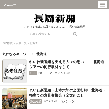
メニュー
いかなる権威にも屈することのない人民の言論機関
長周新聞
>
記事一覧
>
北海道
気になるキーワード：北海道
れいわ新選組を支える人々の思い ―― 北海道
ツアーの同行取材をして
2019.10.2 コメント(3)
社会
れいわ新選組・山本太郎の全国行脚 北海道・
根室での意見交換会（全文起こし）
2019.9.28 コメント(2)
政治経済