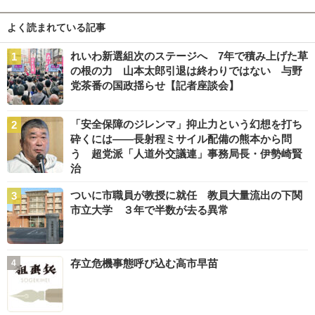
よく読まれている記事
れいわ新選組次のステージへ 7年で積み上げた草
の根の力 山本太郎引退は終わりではない 与野
党茶番の国政揺らせ【記者座談会】
「安全保障のジレンマ」抑止力という幻想を打ち
砕くには――長射程ミサイル配備の熊本から問
う 超党派「人道外交議連」事務局長・伊勢崎賢
治
ついに市職員が教授に就任 教員大量流出の下関
市立大学 ３年で半数が去る異常
存立危機事態呼び込む高市早苗