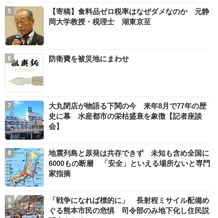
【寄稿】食料品ゼロ税率はなぜダメなのか 元静
岡大学教授・税理士 湖東京至
防衛費を被災地にまわせ
大丸閉店が物語る下関の今 来年8月で77年の歴
史に幕 水産都市の栄枯盛衰を象徴【記者座談
会】
地震列島と原発は共存できず 未知も含め全国に
6000もの断層 「安全」といえる場所ないと専門
家指摘
「戦争になれば標的に」 長射程ミサイル配備め
ぐる熊本市民の危惧 司令部のみ地下化し住民説