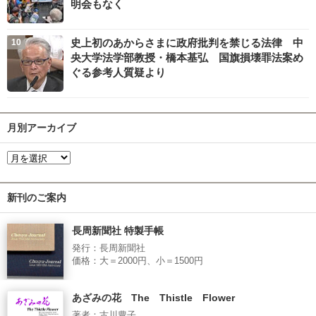
明会もなく
史上初のあからさまに政府批判を禁じる法律 中
央大学法学部教授・橋本基弘 国旗損壊罪法案め
ぐる参考人質疑より
月別アーカイブ
新刊のご案内
長周新聞社 特製手帳
発行：長周新聞社
価格：大＝2000円、小＝1500円
あざみの花 The Thistle Flower
著者：古川豊子