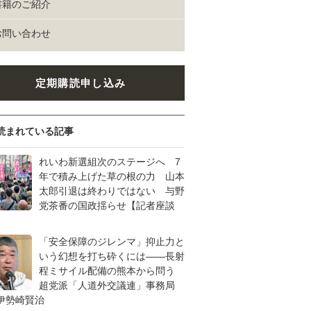
書籍のご紹介
お問い合わせ
定期購読申し込み
読まれている記事
れいわ新選組次のステージへ 7
年で積み上げた草の根の力 山本
太郎引退は終わりではない 与野
党茶番の国政揺らせ【記者座談
「安全保障のジレンマ」抑止力と
いう幻想を打ち砕くには――長射
程ミサイル配備の熊本から問う
超党派「人道外交議連」事務局
伊勢崎賢治