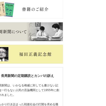
長周新聞の定期購読とカンパの訴え
周新聞は、いかなる権威に対しても書けない記
は一行もない人民の言論機関として1955年に創
されました。
っかり行き詰まった戦後社会の打開を求める幾