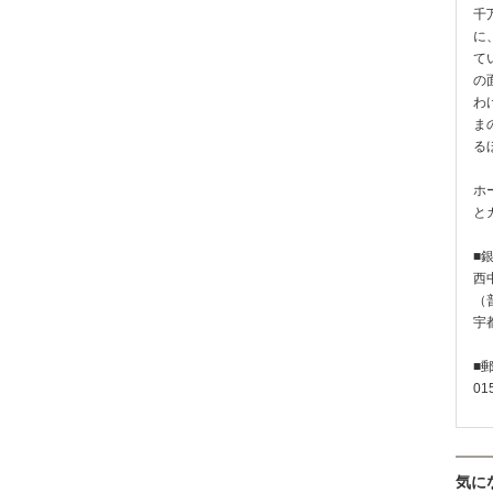
千
に
て
の
わ
ま
る
ホ
と
■
西
（普
宇
■
01
気に