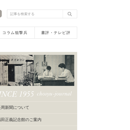
コラム狙撃兵
書評・テレビ評
長周新聞について
福田正義記念館のご案内