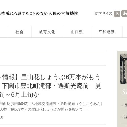
社会
教育文化
山口県
平和運動
ト情報】里山花しょうぶ6万本がもう
 下関市豊北町滝部・遇斯光庵前 見
旬～6月上旬か
向坊(滝部5042）の地域交流施設・遇斯光庵（ぐしこうあん）
00株（約6万本）の里山花しょうぶが開花を控えて･･･
5.8