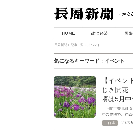
HOME
政治経済
国際
長周新聞
>
記事一覧
>
イベント
気になるキーワード：イベント
【イベン
じき開花
頃は5月中
下関市豊北町滝部
前の農地で、約25
2023.
山口県