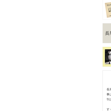
長
事
刊
す