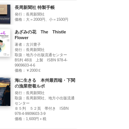
長周新聞社 特製手帳
発行：長周新聞社
価格：大＝2000円、小＝1500円
あざみの花 The Thistle
Flower
著者：古川豊子
発行：長周新聞社
取扱：地方小出版流通センター
B5判 48項 上製 ISBN 978-4-
9909603-4-6
価格：￥2000Ｅ
海に生きる 本州最西端・下関
の漁業密着ルポ
発行：長周新聞社
取扱：長周新聞社、地方小出版流通
センター
Ｂ５判 ５２頁 帯付き ISBN
978-4-9909603-3-9
価格：1,600円＋税