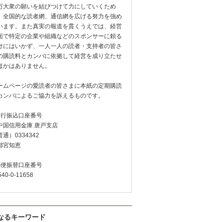
万大衆の願いを結びつけて力にしていくため
、全国的な読者網、通信網を広げる努力を強め
います。また真実の報道を貫くうえでは、経営
面で特定の企業や組織などのスポンサーに頼る
けにはいかず、一人一人の読者・支持者の皆さ
の購読料とカンパに依拠して経営を成り立たせ
ほかはありません。
ームページの愛読者の皆さまに本紙の定期購読
カンパによるご協力を訴えるものです。
銀行振込口座番号
中国信用金庫 唐戸支店
通）0334342
都宮知恵
郵便振替口座番号
540-0-11658
なるキーワード