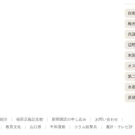
自
梅
共
辺
米
オ
第
水
原
紹介
|
福田正義記念館
|
新聞購読の申し込み
|
お問い合わせ
|
|
教育文化
|
山口県
|
平和運動
|
コラム狙撃兵
|
書評・テレビ評