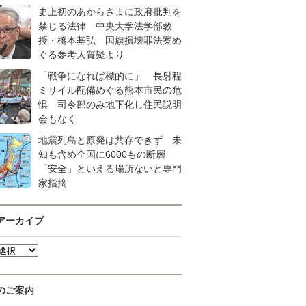
史上初のあからさまに政府批判を
禁じる法律 中央大学法学部教
授・橋本基弘 国旗損壊罪法案め
ぐる参考人質疑より
「戦争になれば標的に」 長射程
ミサイル配備めぐる熊本市民の危
惧 司令部のみ地下化し住民説明
会もなく
地震列島と原発は共存できず 未
知も含め全国に6000もの断層
「安全」といえる場所ないと専門
家指摘
アーカイブ
のご案内