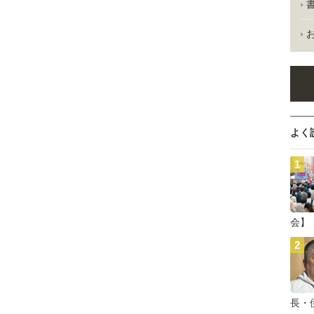
よく
会】
長・