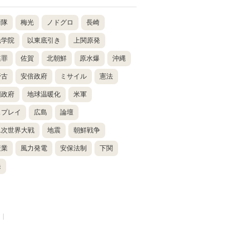
衛隊
梅光
ノドグロ
長崎
光学院
以東底引き
上関原発
謀罪
佐賀
北朝鮮
原水爆
沖縄
野古
安倍政府
ミサイル
憲法
国政府
地球温暖化
米軍
スプレイ
広島
論壇
二次世界大戦
地震
朝鮮戦争
産業
風力発電
安保法制
下関
発
|