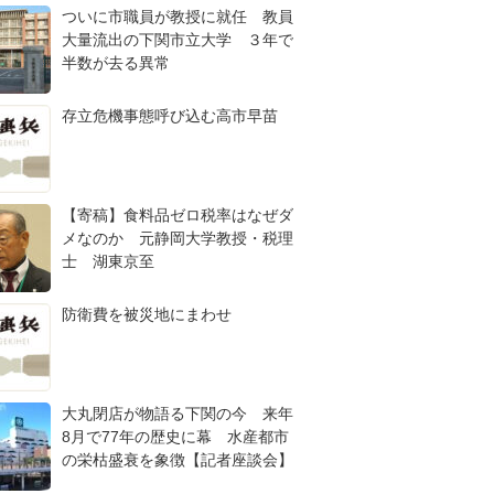
ついに市職員が教授に就任 教員
大量流出の下関市立大学 ３年で
半数が去る異常
存立危機事態呼び込む高市早苗
【寄稿】食料品ゼロ税率はなぜダ
メなのか 元静岡大学教授・税理
士 湖東京至
防衛費を被災地にまわせ
大丸閉店が物語る下関の今 来年
8月で77年の歴史に幕 水産都市
の栄枯盛衰を象徴【記者座談会】