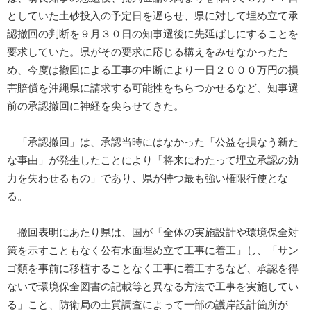
としていた土砂投入の予定日を遅らせ、県に対して埋め立て承
認撤回の判断を９月３０日の知事選後に先延ばしにすることを
要求していた。県がその要求に応じる構えをみせなかったた
め、今度は撤回による工事の中断により一日２０００万円の損
害賠償を沖縄県に請求する可能性をちらつかせるなど、知事選
前の承認撤回に神経を尖らせてきた。
「承認撤回」は、承認当時にはなかった「公益を損なう新た
な事由」が発生したことにより「将来にわたって埋立承認の効
力を失わせるもの」であり、県が持つ最も強い権限行使とな
る。
撤回表明にあたり県は、国が「全体の実施設計や環境保全対
策を示すこともなく公有水面埋め立て工事に着工」し、「サン
ゴ類を事前に移植することなく工事に着工するなど、承認を得
ないで環境保全図書の記載等と異なる方法で工事を実施してい
る」こと、防衛局の土質調査によって一部の護岸設計箇所が