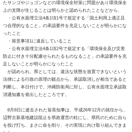
たサンゴやジュゴンなどの環境保全対策に問題があり環境保全
上の支障が生じることは明らかと認められたことなどから、
・公有水面埋立法4条1項1号で規定する「国土利用上適正且
つ合理的なること」の承認要件を充足しないことが明らかにな
ったこと
・留意事項1に違反していること
・公有水面埋立法4条1項2号で規定する「環境保全及び災害
防止に付き十分配慮せられたるものなること」の承認要件を充
足しないことが明らかになったこと
が認められ、県としては、違法な状態を放置できないという
法律による行政の原理の観点から、承認取消しが相当であると
判断し、本日付けで、沖縄防衛局に対し、公有水面埋立承認取
消通知書を発出したところです。
8月8日に逝去された翁長知事は、平成26年12月の就任から、
辺野古新基地建設阻止を県政運営の柱にし、県民のために自ら
を投げ打ち、まさに命を削り、その実現に向け取り組んできま