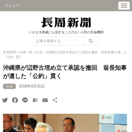
メニュー
いかなる権威にも屈することのない人民の言論機関
長周新聞
>
記事一覧
>
社会
>
沖縄県が辺野古埋め立て承認を撤回 翁長知事が遺した
「公約」貫く
沖縄県が辺野古埋め立て承認を撤回 翁長知事
が遺した「公約」貫く
2018年8月31日
社会
Twitter
Facebook
Line
Hatena
Email
共
有