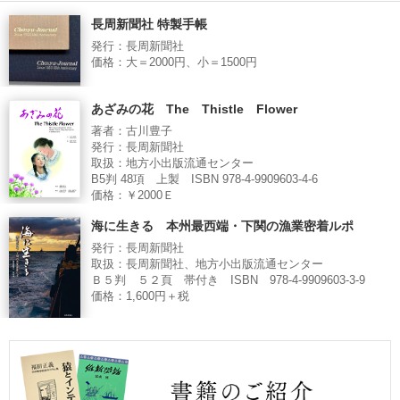
長周新聞社 特製手帳
発行：長周新聞社
価格：大＝2000円、小＝1500円
あざみの花 The Thistle Flower
著者：古川豊子
発行：長周新聞社
取扱：地方小出版流通センター
B5判 48項 上製 ISBN 978-4-9909603-4-6
価格：￥2000Ｅ
海に生きる 本州最西端・下関の漁業密着ルポ
発行：長周新聞社
取扱：長周新聞社、地方小出版流通センター
Ｂ５判 ５２頁 帯付き ISBN 978-4-9909603-3-9
価格：1,600円＋税