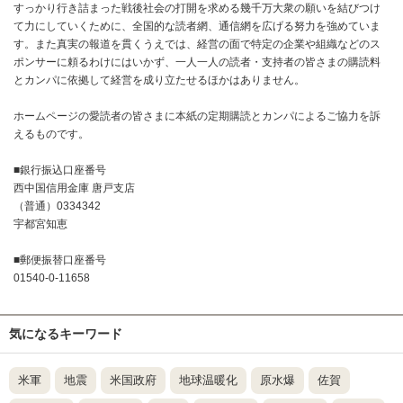
すっかり行き詰まった戦後社会の打開を求める幾千万大衆の願いを結びつけ
て力にしていくために、全国的な読者網、通信網を広げる努力を強めていま
す。また真実の報道を貫くうえでは、経営の面で特定の企業や組織などのス
ポンサーに頼るわけにはいかず、一人一人の読者・支持者の皆さまの購読料
とカンパに依拠して経営を成り立たせるほかはありません。
ホームページの愛読者の皆さまに本紙の定期購読とカンパによるご協力を訴
えるものです。
■銀行振込口座番号
西中国信用金庫 唐戸支店
（普通）0334342
宇都宮知恵
■郵便振替口座番号
01540-0-11658
気になるキーワード
米軍
地震
米国政府
地球温暖化
原水爆
佐賀