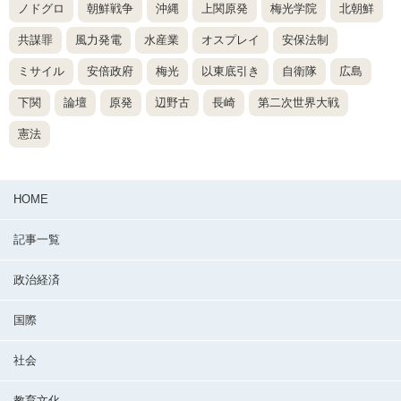
ノドグロ
朝鮮戦争
沖縄
上関原発
梅光学院
北朝鮮
共謀罪
風力発電
水産業
オスプレイ
安保法制
ミサイル
安倍政府
梅光
以東底引き
自衛隊
広島
下関
論壇
原発
辺野古
長崎
第二次世界大戦
憲法
HOME
記事一覧
政治経済
国際
社会
教育文化