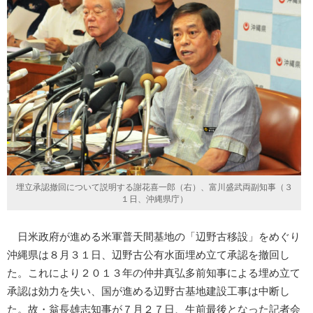
埋立承認撤回について説明する謝花喜一郎（右）、富川盛武両副知事（３
１日、沖縄県庁）
日米政府が進める米軍普天間基地の「辺野古移設」をめぐり
沖縄県は８月３１日、辺野古公有水面埋め立て承認を撤回し
た。これにより２０１３年の仲井真弘多前知事による埋め立て
承認は効力を失い、国が進める辺野古基地建設工事は中断し
た。故・翁長雄志知事が７月２７日、生前最後となった記者会