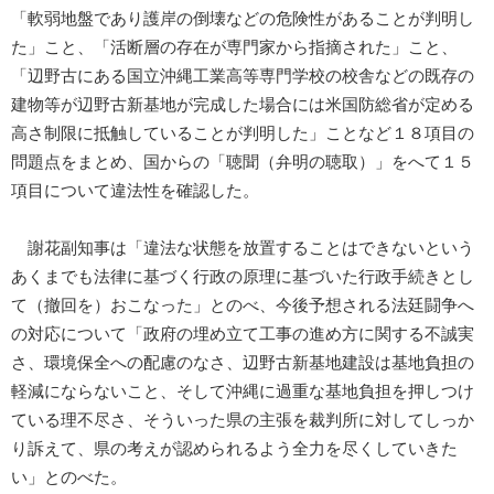
「軟弱地盤であり護岸の倒壊などの危険性があることが判明し
た」こと、「活断層の存在が専門家から指摘された」こと、
「辺野古にある国立沖縄工業高等専門学校の校舎などの既存の
建物等が辺野古新基地が完成した場合には米国防総省が定める
高さ制限に抵触していることが判明した」ことなど１８項目の
問題点をまとめ、国からの「聴聞（弁明の聴取）」をへて１５
項目について違法性を確認した。
謝花副知事は「違法な状態を放置することはできないという
あくまでも法律に基づく行政の原理に基づいた行政手続きとし
て（撤回を）おこなった」とのべ、今後予想される法廷闘争へ
の対応について「政府の埋め立て工事の進め方に関する不誠実
さ、環境保全への配慮のなさ、辺野古新基地建設は基地負担の
軽減にならないこと、そして沖縄に過重な基地負担を押しつけ
ている理不尽さ、そういった県の主張を裁判所に対してしっか
り訴えて、県の考えが認められるよう全力を尽くしていきた
い」とのべた。