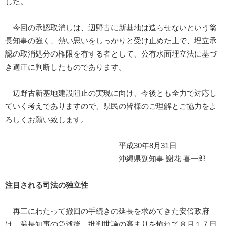
した。
今回の承認取消しは、辺野古に新基地は造らせないという翁
長知事の強く、熱い思いをしっかりと受け止めた上で、埋立承
認の取消処分の権限を有する者として、公有水面埋立法に基づ
き適正に判断したものであります。
辺野古新基地建設阻止の実現に向け、今後とも全力で対応し
ていく考えでありますので、県民の皆様のご理解とご協力をよ
ろしくお願い致します。
平成30年8月31日
沖縄県副知事 謝花 喜一郎
注目される司法の独立性
再三にわたって撤回の手続きの延長を求めてきた安倍政府
は、翁長知事の急逝後、批判世論の高まりを怖れて８月１７日