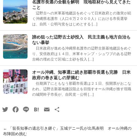
名護市長選の全貌を解明 現地取材から見えてきた
こと
辺野古への米軍基地建設をめぐって日米政府との激突が続
く沖縄県名護市（人口６万２０００人）における市長選挙
は、自民・公明与党をはじめとする […]
諦め狙った辺野古土砂投入 民主主義も地方自治も
ない暴挙
日米政府が進める沖縄県名護市の辺野古新基地建設をめぐ
り、安倍政府は１４日、米軍キャンプ・シュワブのある辺野
古崎の埋め立て区域に土砂を投入 […]
オール沖縄、知事選に続き那覇市長選も完勝 日米
政府の巻き返しの芽摘む
任期満了にともなう那覇市長選は２１日、投開票がおこな
われ、辺野古新基地建設阻止を目指すオール沖縄が推す現職
の城間幹子市長が、自民党・公明 […]
Twitter
Facebook
Line
Hatena
Email
共
有
←
「翁長知事の遺志引き継ぐ」玉城デニー氏が出馬表明 オール沖縄の
布陣固め挑む