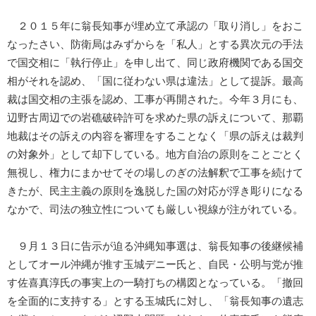
２０１５年に翁長知事が埋め立て承認の「取り消し」をおこ
なったさい、防衛局はみずからを「私人」とする異次元の手法
で国交相に「執行停止」を申し出て、同じ政府機関である国交
相がそれを認め、「国に従わない県は違法」として提訴。最高
裁は国交相の主張を認め、工事が再開された。今年３月にも、
辺野古周辺での岩礁破砕許可を求めた県の訴えについて、那覇
地裁はその訴えの内容を審理をすることなく「県の訴えは裁判
の対象外」として却下している。地方自治の原則をことごとく
無視し、権力にまかせてその場しのぎの法解釈で工事を続けて
きたが、民主主義の原則を逸脱した国の対応が浮き彫りになる
なかで、司法の独立性についても厳しい視線が注がれている。
９月１３日に告示が迫る沖縄知事選は、翁長知事の後継候補
としてオール沖縄が推す玉城デニー氏と、自民・公明与党が推
す佐喜真淳氏の事実上の一騎打ちの構図となっている。「撤回
を全面的に支持する」とする玉城氏に対し、「翁長知事の遺志