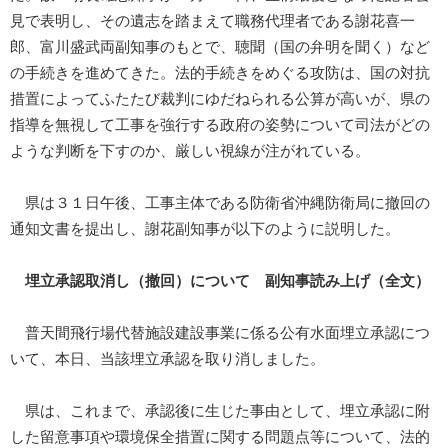
見で表明し、その遺志を踏まえて職務代理者である謝花喜一
郎、富川盛武両副知事のもとで、聴聞（国の弁明を聞く）など
の手続きを進めてきた。法的手続きをめぐる攻防は、国の対抗
措置によってふたたび裁判にゆだねられる公算が高いが、県の
指導を無視して工事を強行する政府の姿勢について司法がどの
ような判断を下すのか、厳しい視線が注がれている。
県は３１日午後、工事主体である防衛省沖縄防衛局に撤回の
通知文書を提出し、謝花副知事が以下のように説明した。
埋立承認取消し（撤回）について
副知事読み上げ（全文）
普天間飛行場代替施設建設事業に係る公有水面埋立承認につ
いて、本日、当該埋立承認を取り消しました。
県は、これまで、承認後に生じた事由として、埋立承認に附
した留意事項や環境保全措置に関する問題点等について、法的