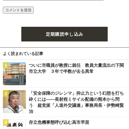
定期購読申し込み
よく読まれている記事
ついに市職員が教授に就任 教員大量流出の下関
市立大学 ３年で半数が去る異常
「安全保障のジレンマ」抑止力という幻想を打ち
砕くには――長射程ミサイル配備の熊本から問
う 超党派「人道外交議連」事務局長・伊勢崎賢
治
存立危機事態呼び込む高市早苗