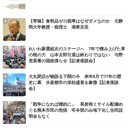
【寄稿】食料品ゼロ税率はなぜダメなのか 元静
岡大学教授・税理士 湖東京至
れいわ新選組次のステージへ 7年で積み上げた草
の根の力 山本太郎引退は終わりではない 与野
党茶番の国政揺らせ【記者座談会】
大丸閉店が物語る下関の今 来年8月で77年の歴
史に幕 水産都市の栄枯盛衰を象徴【記者座談
会】
「戦争になれば標的に」 長射程ミサイル配備め
ぐる熊本市民の危惧 司令部のみ地下化し住民説
明会もなく