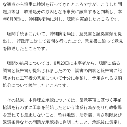
な観点から慎重に検討を行ってきたところですが、こうした問
題点等は、取消処分の原因となる事実に該当すると判断し、本
年8月9日に、沖縄防衛局に対し、聴聞を実施したところです。
聴聞手続きにおいて、沖縄防衛局は、意見書と証拠書類を提
出し、 行政庁に対して質問を行った上で、意見書に沿って意見
を陳述したところです。
聴聞の結果については、8月20日に主宰者から、聴聞に係る
調書と報告書が提出されましたので、調書の内容と報告書に記
載された主宰者の意見について十分に参酌し、予定される取消
処分について検討したところです。
その結果、本件埋立承認については、留意事項に基づく事前
協議を行わずに工事を開始したという違反行為があり行政指導
を重ねても是正しないこと、軟弱地盤、活断層、高さ制限及び
返還条件などの問題が承認後に判明したこと、承認後に策定し