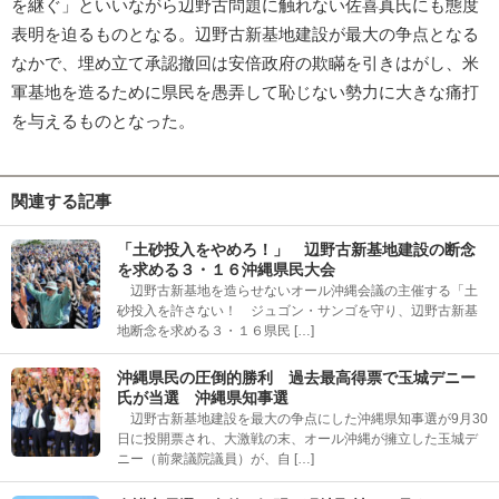
を継ぐ」といいながら辺野古問題に触れない佐喜真氏にも態度
表明を迫るものとなる。辺野古新基地建設が最大の争点となる
なかで、埋め立て承認撤回は安倍政府の欺瞞を引きはがし、米
軍基地を造るために県民を愚弄して恥じない勢力に大きな痛打
を与えるものとなった。
関連する記事
「土砂投入をやめろ！」 辺野古新基地建設の断念
を求める３・１６沖縄県民大会
辺野古新基地を造らせないオール沖縄会議の主催する「土
砂投入を許さない！ ジュゴン・サンゴを守り、辺野古新基
地断念を求める３・１６県民 […]
沖縄県民の圧倒的勝利 過去最高得票で玉城デニー
氏が当選 沖縄県知事選
辺野古新基地建設を最大の争点にした沖縄県知事選が9月30
日に投開票され、大激戦の末、オール沖縄が擁立した玉城デ
ニー（前衆議院議員）が、自 […]