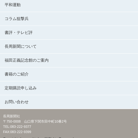
平和運動
コラム狙撃兵
書評・テレビ評
長周新聞について
福田正義記念館のご案内
書籍のご紹介
定期購読申し込み
お問い合わせ
長周新聞社
〒750-0008 山口県下関市田中町10番2号
TEL:083-222-9377
FAX:083-222-9399