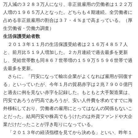
万人減の３２８３万人になり、非正規雇用の労働者は１２２万
人増の１９６５万人となった。どちらも４期連続。全労働者に
占める非正規雇用の割合は３７・４％まで高まっている。（厚
生労働省・労働力調査）
生活保護受給者数
２０１３年１１月の生活保護受給者は２１６万４８５７人
と、前月比５１９人増加した。２カ月連続で過去最多を更新
し、受給世帯数も同８６７世帯増の１５９万５５９６世帯で過
去最多を更新。
さらに、「円安になって輸出企業がよくなれば雇用が回復す
る」といっていたが、今年１月の貿易赤字は２兆７９００億円
と過去に例を見ない赤字を記録した。もともと大手製造業は、
円安であろうが円高であろうが、安い人件費を求めてすでに海
外移転しており、労働者の雇用にとってはなんの関係もないこ
とだった。結局円安や株高でもうけたのは外資ファンドや大企
業だけだったことが浮き彫りになっている。
「２０１３年の経済指標を見てから決める」といい、昨年１