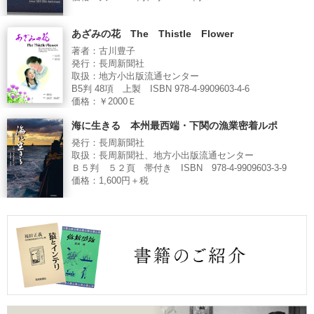
あざみの花 The Thistle Flower
著者：古川豊子
発行：長周新聞社
取扱：地方小出版流通センター
B5判 48項 上製 ISBN 978-4-9909603-4-6
価格：￥2000Ｅ
海に生きる 本州最西端・下関の漁業密着ルポ
発行：長周新聞社
取扱：長周新聞社、地方小出版流通センター
Ｂ５判 ５２頁 帯付き ISBN 978-4-9909603-3-9
価格：1,600円＋税