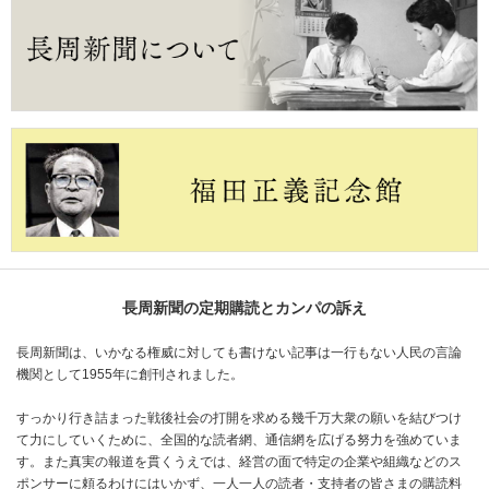
長周新聞の定期購読とカンパの訴え
長周新聞は、いかなる権威に対しても書けない記事は一行もない人民の言論
機関として1955年に創刊されました。
すっかり行き詰まった戦後社会の打開を求める幾千万大衆の願いを結びつけ
て力にしていくために、全国的な読者網、通信網を広げる努力を強めていま
す。また真実の報道を貫くうえでは、経営の面で特定の企業や組織などのス
ポンサーに頼るわけにはいかず、一人一人の読者・支持者の皆さまの購読料