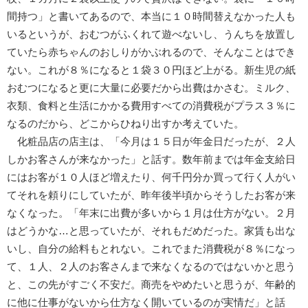
間持つ」と書いてあるので、本当に１０時間替えなかった人も
いるというが、おむつがふくれて遊べないし、うんちを放置し
ていたら赤ちゃんのおしりがかぶれるので、そんなことはでき
ない。これが８％になると１袋３０円ほど上がる。新生児の紙
おむつになると更に大量に必要だから出費はかさむ。ミルク、
衣類、食料と生活にかかる費用すべての消費税がプラス３％に
なるのだから、どこからひねり出すか考えていた。
化粧品店の店主は、「今月は１５日が年金日だったが、２人
しかお客さんが来なかった」と話す。数年前までは年金支給日
にはお客が１０人ほど増えたり、何千円分か買って行く人がい
てそれを頼りにしていたが、昨年後半頃からそうしたお客が来
なくなった。「年末に出費が多いから１月は仕方がない。２月
はどうかな…と思っていたが、それもだめだった。家賃も出な
いし、自分の給料もとれない。これでまた消費税が８％になっ
て、１人、２人のお客さんまで来なくなるのではないかと思う
と、この先がすごく不安だ。商売をやめたいと思うが、年齢的
に他に仕事がないから仕方なく開いているのが実情だ」と話