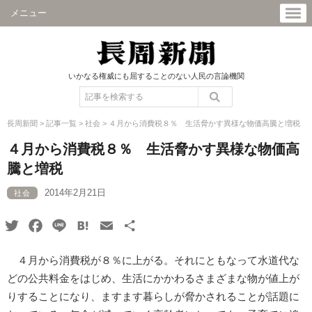
メニュー
いかなる権威にも屈することのない人民の言論機関
長周新聞
>
記事一覧
>
社会
>
４月から消費税８％ 生活脅かす異様な物価高騰と増税
４月から消費税８％ 生活脅かす異様な物価高
騰と増税
2014年2月21日
社会
Twitter
Facebook
Line
Hatena
Email
共
有
４月から消費税が８％に上がる。それにともなって水道代な
どの公共料金をはじめ、生活にかかわるさまざまな物が値上が
りすることになり、ますます暮らしが脅かされることが話題に