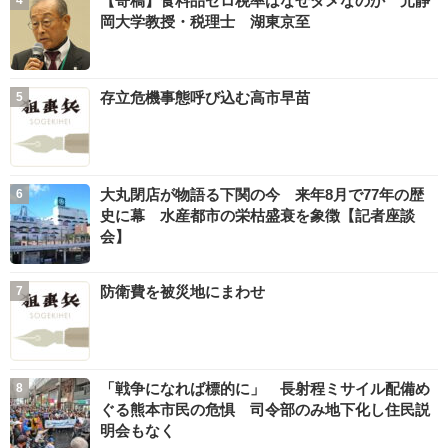
【寄稿】食料品ゼロ税率はなぜダメなのか 元静
岡大学教授・税理士 湖東京至
存立危機事態呼び込む高市早苗
大丸閉店が物語る下関の今 来年8月で77年の歴
史に幕 水産都市の栄枯盛衰を象徴【記者座談
会】
防衛費を被災地にまわせ
「戦争になれば標的に」 長射程ミサイル配備め
ぐる熊本市民の危惧 司令部のみ地下化し住民説
明会もなく