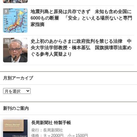
地震列島と原発は共存できず 未知も含め全国に
6000もの断層 「安全」といえる場所ないと専門
家指摘
史上初のあからさまに政府批判を禁じる法律 中
央大学法学部教授・橋本基弘 国旗損壊罪法案め
ぐる参考人質疑より
月別アーカイブ
新刊のご案内
長周新聞社 特製手帳
発行：長周新聞社
価格：大＝2000円、小＝1500円