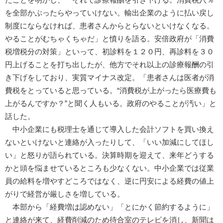
を全部かぶったらやっていけない。輸出企業のように払い戻し
制度にならなければ、患者さんからとらないといけなくなる。
やることがむちゃくちゃだ」と憤りを語る。安倍政府が「消費
税増税分の対策」といって、初診料を１２０円、再診料を３０
円上げることを打ち出したが、他方でそれ以上の診療報酬の引
き下げをしており、実質マイナス改定。「患者さんは医者が消
費税をとっていると思っている。“消費税が上がったら医療費も
上がるんですか？”と聞く人もいる。政府のやることが汚い」と
話した。
中小企業にも税理士を通じて導入した会計ソフトを買い換え
ないといけないと連絡が入ったりして、「いい加減にしてほし
い」と怒りが語られている。決算時期を迎えて、来年どうする
かと頭を悩ませているところも少なくない。中小企業では従業
員の給料を増やすどころではなく、逆に円安による経費の値上
がりで経営が厳しさを増している。
本部から「経費増は認めない」「とにかく節約するように」
と連絡が来て、経費削減のため待合室のテレビを消し、新聞は