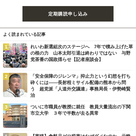
定期購読申し込み
よく読まれている記事
れいわ新選組次のステージへ 7年で積み上げた草
の根の力 山本太郎引退は終わりではない 与野
党茶番の国政揺らせ【記者座談会】
「安全保障のジレンマ」抑止力という幻想を打ち
砕くには――長射程ミサイル配備の熊本から問
う 超党派「人道外交議連」事務局長・伊勢崎賢
治
ついに市職員が教授に就任 教員大量流出の下関
市立大学 ３年で半数が去る異常