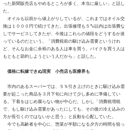
った新聞販売店もやめるところが多く、本当に厳しい」と話し
た。
オイルも以前から値上がりしているが、これまではオイル交
換は１０００円で続けてきた。出張修理も５㌔以内は出張費な
しでサービスしてきたが、今後はこれらの値段をどうするか迷
っているのだという。「消費税前の駆け込み需要というけれ
ど、そんなお金に余裕のある人は車を買う。バイクを買う人は
もともと節約しようという人だから」と話した。
価格に転嫁できぬ現実 小売店も医療界も
市内のあるスーパーでは、５％引き上げのときに駆け込み需
要が起こった商品を３月下旬に向けて少し多めに準備してい
る。下着をはじめ腐らない物が中心だ。しかし「消費税増税
で、もし駆け込み需要があったにしても、その後の冷え込みの
方が長引くのではないかと思う」と反動を心配していた。
今でも高齢者を中心に、惣菜が半額になる夕方の時間を狙っ