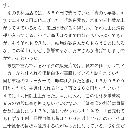
す。
別の食料品店では、３５０円で売っていた「青のり羊羹」を
すでに４００円に値上げした。「製造元もこれまで材料費が上
がってきているから、値上げせざるを得ない。それにまた消費
税が入ってくる。小さい商店は今まで自分たちがかぶってきた
が、もうそれもできない。結局お客さんからもらうことになる
が、この値上げがどう影響するか、お客さんが逃げてしまうの
が怖い」といった。
家族で営んでいるバイクの販売店では、資材の値上がりでメ
ーカーから仕入れる価格自体が高騰していると語られていた。
同じ車種のスクーターで、昨年仕入れたときは１５万９６００
円だったが、先月仕入れると１７万２２００円だったという。
すでに１万円以上上がった。４月に入ればこの価格を消費税
８％の値段に書き換えないといけない。「販売店の利益は目標
台数に達したら１３％、達しなかったら１１％で、１台売れて
もわずか１割。目標自体も昔は１００台以上だったのが、今は
三十数台の目標を達成するのがやっとになっている。取引先だ