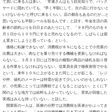
て買いに来る人は多い。「常連さんはもう顔見知りで、バック
ヤードに隠れていても、“早く半額にして。次の店に行かないと
いけないから”と呼びに来るくらい。店の都合もあるのだが…と
思いながらも半額シールを貼るんです」と話す。年金生活の高
齢者の節約ぶりを日日まのあたりにして、「９８円のものを４
月１日から１０５円にすると売れなくなるので、しばらくは据
え置きにしようと思っている」という。
価格に転嫁できないが、消費税が８％になることで小売業の
出費は大きい。肉などを量り売りする機械を更新しなければな
らないし、３月３１日には万単位の種類の商品の値札を貼り替
える作業をしなければならない。従業員全員で徹夜覚悟でやる
という。来年１０％に上がるとまた同じことが起こる。「レジ
や秤、値札のメーカーは特需が起きて少しいいのかもしれない
が、小売業にとっては消費税でよくなることはない。とくに下
関のような地方では給料も上がっていないし、景気が回復した
実感はみんな持っていない」と話した。
開業医の一人は、医療の分野では消費税を医者がかぶってき
たことを明かし、「それで診療報酬を引き下げる。消費税八％