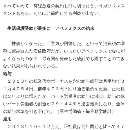
すべてやめて、有線放送の契約も打ち切ったというガソリンス
タンドもある。それほど節約しても利益が出ない。
生活保護受給が最多に アベノミクスの結末
「株価が上がった」「景気が回復した」といって消費税の増
税に踏み込んだ安倍政府だが、いったいアベノミクスでなにが
よくなったのか？ 最近国が発表した統計でも隠すことのでき
ない結果があらわれている。
給与
２０１３年の残業代やボーナスを含む給与総額は月平均で３
１万４０５４円。前年を７３円下回り過去最低を更新。正社員
は２年ぶりに増えたが、パート労働者の給与は減少。給与の低
いパート労働者の割合が２９・４４％と過去最高になり、全体
の給与水準を引き下げた。（厚生労働省・毎月勤労統計）
雇用
２０１３年１０～１２月期、正社員は前年同期と比べて４７