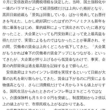
０月に安倍政府が消費税増税を決定した。当時、国土強靱化や
一連のバラマキによって経済指標だけは上向いた格好となり、
黒田日銀総裁も「景気は回復している」ばかり発表してお墨付
きを与えた。しかし絶好調だったはずのアベノミクスも新年を
境に暴落をはじめ、量的緩和によって演出されていたに過ぎな
かったこと、大企業といっても円安効果によって史上最高益を
得ただけで、実需によるものではなかったことが暴露され、そ
の間、労働者の賃金は上向くどころか低下してきた。「大企業
がもうかれば傘下の労働者の賃金アップにもつながる」といっ
てきたが、大企業が搾り上げるから低賃金なわけで、事実、企
業の内部留保は過去最高額を記録するまで膨らんだ。
安倍政府は２％のインフレ目標を実現するといって日銀が大
量のお札を刷り散らかしてきた。賃金は下がるのに円安による
物価高となり、さらに消費税だけで４月から３％も値上がりす
る。国民生活からみたときのインフレ率は２％どころではな
い。介護保険料も月５０００円を突破し、制度開始から２倍以
上の値上がりで、市県民税も上がるばかりである。