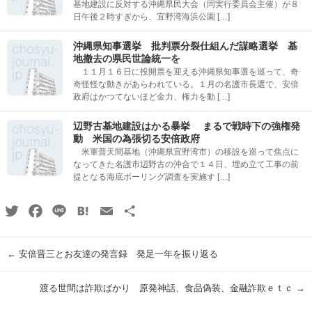
基地建設に反対する沖縄県民大会（同実行委員会主催）が８
日午後２時すぎから、宜野湾海浜公園 […]
沖縄県知事選挙 批判票分裂仕組んだ謀略選挙 基
地撤去の県民世論統一を
１１月１６日に投開票を迎える沖縄県知事選を巡って、奇
奇怪怪な動きがあらわれている。１月の名護市長選で、安倍
政府はかつてないほど金力、権力を動 […]
辺野古基地建設はかる暴挙 まるで戦時下の強権発
動 米国の為張切る安倍政府
米軍普天間基地（沖縄県宜野湾市）の移設を巡って焦点に
なってきた名護市辺野古の沖合で１４日、埋め立て工事の前
提となる海底ボーリング調査を実施す […]
Twitter
Facebook
Line
Hatena
Email
共
有
←
安倍晋三とお友達の発言録 発足一年を振り返る
渡る世間は詐欺ばかり 原発神話、食品偽装、金融詐欺ｅｔｃ
→