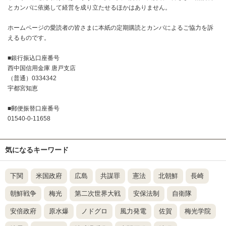
とカンパに依拠して経営を成り立たせるほかはありません。
ホームページの愛読者の皆さまに本紙の定期購読とカンパによるご協力を訴
えるものです。
■銀行振込口座番号
西中国信用金庫 唐戸支店
（普通）0334342
宇都宮知恵
■郵便振替口座番号
01540-0-11658
気になるキーワード
下関
米国政府
広島
共謀罪
憲法
北朝鮮
長崎
朝鮮戦争
梅光
第二次世界大戦
安保法制
自衛隊
安倍政府
原水爆
ノドグロ
風力発電
佐賀
梅光学院