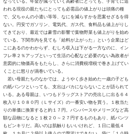
なっている。年金が減っていく高齢者にとっても、子育てに追
われる現役の親たちにとっても必需品の値上がりは頭痛の種
で、父ちゃんの小遣い等等、なにを減らすかを思案せざるを得
ない。円安でガソリン、電気代、ガス代、食料品も値上がりし
てきており、最近では豪雪の影響で葉物野菜も値上がりを始め
ている。下関市内を見ても「給料が上がった」という企業はど
こにあるのかわからず、むしろ収入は下がる一方なのに、イン
フレ率２％アップといって生活の心配など必要のない為政者が
意図的に物価高をもたらし、さらに消費税増税で巻き上げてい
くことに怒りが渦巻いている。
若い母親たちのなかでは、ようやく歩き始めた一歳の子ども
の紙パンツといっても、支出はバカにならないことが語られて
いる。ある母親は、いつもドラッグストアの売出しに出る６４
枚入り１０８０円（Ｌサイズ）の一番安い物を買う。１枚当た
りの単価に換算すると約１７円。パンパースやメリーズなど高
額な品物になると１枚２０～２７円するものもあり、紙パンツ
もピンキリだ。高いのは肌触りもいいけれど、１日に最低４
枚、１カ月に２袋以上使うので贅沢はできない。袋に「１０時