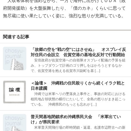
大収奪体制を強めながら、一方で海外に出かけてＯＤＡ（政
府開発援助）を大盤振舞したり、「僕のカネ」くらいに思って
無尽蔵に使い果たしていく姿に、強烈な怒りが充満している。
関連する記事
「故郷の空を“戦の空”にはさせぬ」 オスプレイ反
対住民の会設立 佐賀空港の基地化反対で行動開始
安倍政府が佐賀空港への自衛隊オスプレイ配備の予算を組
み、トップダウンで計画のゴリ押しをはかろうとするなか
で、佐賀空港を抱える佐賀市川副町を基 […]
＜論壇＞ 沖縄戦の住民殺りくから続くイラク戦と
日本蹂躙
沖縄では米軍ヘリの墜落炎上事件と、事故の対応における
植民地占領状態の横行にたいして、全島の怒りがまき起こっ
ている。 沖縄県民のもっとも忘れが […]
普天間基地閉鎖求め沖縄県民大会 「米軍出てい
け」が県民要求
米軍普天間飛行場の即時閉鎖・返還、名護市辺野古への新