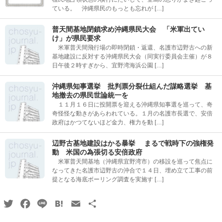
ている。 沖縄県民のもっとも忘れが […]
普天間基地閉鎖求め沖縄県民大会 「米軍出てい
け」が県民要求
米軍普天間飛行場の即時閉鎖・返還、名護市辺野古への新
基地建設に反対する沖縄県民大会（同実行委員会主催）が８
日午後２時すぎから、宜野湾海浜公園 […]
沖縄県知事選挙 批判票分裂仕組んだ謀略選挙 基
地撤去の県民世論統一を
１１月１６日に投開票を迎える沖縄県知事選を巡って、奇
奇怪怪な動きがあらわれている。１月の名護市長選で、安倍
政府はかつてないほど金力、権力を動 […]
辺野古基地建設はかる暴挙 まるで戦時下の強権発
動 米国の為張切る安倍政府
米軍普天間基地（沖縄県宜野湾市）の移設を巡って焦点に
なってきた名護市辺野古の沖合で１４日、埋め立て工事の前
提となる海底ボーリング調査を実施す […]
Twitter
Facebook
Line
Hatena
Email
共
有