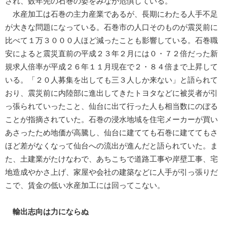
され、数年先の石巻の姿をみなが危惧している。
水産加工は石巻の主力産業であるが、長期にわたる人手不足
が大きな問題になっている。石巻市の人口そのものが震災前に
比べて１万３０００人ほど減ったことも影響している。石巻職
安によると震災直前の平成２３年２月には０・７２倍だった新
規求人倍率が平成２６年１１月現在で２・８４倍まで上昇して
いる。「２０人募集を出しても三３人しか来ない」と語られて
おり、震災前に内陸部に進出してきたトヨタなどに被災者が引
っ張られていったこと、仙台に出て行った人も相当数にのぼる
ことが指摘されていた。石巻の浸水地域を住宅メーカーが買い
あさったため地価が高騰し、仙台に建てても石巻に建ててもさ
ほど差がなくなって仙台への流出が進んだと語られていた。ま
た、土建業がたけなわで、あちこちで道路工事や岸壁工事、宅
地造成やかさ上げ、家屋や会社の建築などに人手が引っ張りだ
こで、賃金の低い水産加工には回ってこない。
輸出志向は力にならぬ