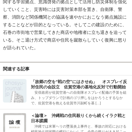
関する学習拠点、意識啓発の拠点として活用し防災体制を強化
していくこと、災害時には災害対策本部を置き、自衛隊、警
察、消防など関係機関との協議を速やかにおこなう拠点施設に
することなどが目的となっている。そしてこの建設のために、
石巻の市街地で営業してきた商店や地権者に立ち退きを迫って
いる。そこ退け方式で商店や住民を蹴散らしていく復興に怒り
が語られていた。
関連する記事
「故郷の空を“戦の空”にはさせぬ」 オスプレイ反
対住民の会設立 佐賀空港の基地化反対で行動開始
安倍政府が佐賀空港への自衛隊オスプレイ配備の予算を組
み、トップダウンで計画のゴリ押しをはかろうとするなか
で、佐賀空港を抱える佐賀市川副町を基 […]
＜論壇＞ 沖縄戦の住民殺りくから続くイラク戦と
日本蹂躙
沖縄では米軍ヘリの墜落炎上事件と、事故の対応における
植民地占領状態の横行にたいして、全島の怒りがまき起こっ