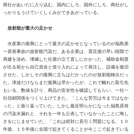
商社があいだに入り込む。国内にしろ、国外にしろ、商社がし
っかりもうけていくしくみができあがっている。
放射能が最大の足かせ
水産業の復興にとって最大の足かせとなっているのが福島第
一原発事故の放射能汚染だ。ある企業は、震災後の早い段階で
再建を決め、壊滅した社屋の立て直しにかかった。補助金制度
が出る前から自己資金と借り入れによって発注し、設備を復旧
させた。しかしその復興に立ちはだかったのが放射能検出だっ
た。津波だけならまだ復興は早かったが、これで離れた取引先
もいる。数値を計り、商品の安全性を確認してもらい、一社一
社信頼関係をつくり上げてきた。「こんな苦労は今まではなか
った」と振り返っていた。しかし最近明らかになった福島原発
の汚染水漏れと、それを一年も公表していなかったことに悔し
さをにじませていた。「これは絶対に長引く問題になる。１０
年後、１５年後に全国で起きてくることが今ここで起きている