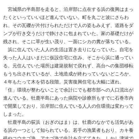
宮城県の半島部を走ると、沿岸部に点在する浜の復興はまっ
たくといっていいほど進んでいない。町を丸ごと波にさらわ
れ、その瓦礫が片付けられただけで人の姿もみえず、道路をダ
ンプが行き交うだけで静けさに包まれていた。家の基礎だけが
残され、そこに草が生い茂り、一面にシカの糞が落ちている。
浜に住んでいた人人の生活は置き去りになっていた。自宅を
失った人人はいまだに仮設住宅に住み、そこから浜に通ってい
る。元住んでいた場所は建築規制で戻れず、高台への集団移転
もうち出されているが、土地造成が終わっていないどころか、
４年もたって木を切る段階。災害復興住宅も大幅に遅れ、
「住」環境が整わないことで余計にでも都市部への人口流出が
進んでいる。牡鹿半島にあった病院や診療所もすでに石巻市内
で開業しており、沿岸部に住んでいる人人の住環境は変わって
しまった。
牡鹿半島の荻浜（おぎのはま）は、牡鹿のなかでも活気があ
る浜の一つとして知られている。若手の漁業者もおり、カキ養
殖やコウナゴ漁、アナゴ漁で生計を立ててきた。しかし津波で