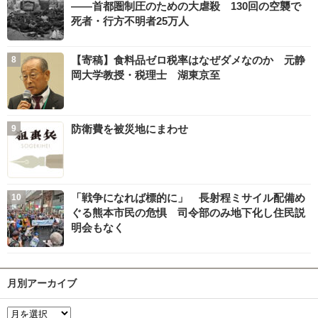
――首都圏制圧のための大虐殺 130回の空襲で
死者・行方不明者25万人
【寄稿】食料品ゼロ税率はなぜダメなのか 元静
岡大学教授・税理士 湖東京至
防衛費を被災地にまわせ
「戦争になれば標的に」 長射程ミサイル配備め
ぐる熊本市民の危惧 司令部のみ地下化し住民説
明会もなく
月別アーカイブ