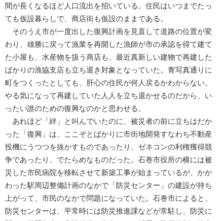
間が長くなるほど人口流出を招いている。住民はいつまでたっ
ても仮設暮らしで、商店街も仮設のままである。
そのうえ市が一度出した復興計画を見直して道路の位置が変
わり、雄勝に戻って漁業を再開した漁師が市の承認を得て建て
た小屋も、水産物を扱う商店も、最近真新しい建物で再建した
ばかりの漁協支店も立ち退き対象となっていた。青写真通りに
町をつくったとしても、肝心の住民が何人戻るかわからない。
やる気になって再建していた人人を立ち退かせるのだから、い
ったい誰のための復興なのかと思わせる。
あれほど「絆」と叫んでいたのに、被災者の前に立ちはだか
った「復興」は、ここぞとばかりに市街地開発すなわち不動産
投機にうつつを抜かすものであったり、ゼネコンの利権獲得競
争であったり、でたらめなものだった。石巻市役所の横には被
災した市民病院を移転させて新築工事が始まっているが、かか
わった駅周辺整備計画のなかで「防災センター」の建設が持ち
上がって、市民のなかで問題になっていた。石巻市によると、
防災センターは、平常時には防災推進課などが常駐し、防災に