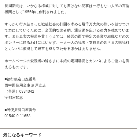
長周新聞は、いかなる権威に対しても書けない記事は一行もない人民の言論
機関として1955年に創刊されました。
すっかり行き詰まった戦後社会の打開を求める幾千万大衆の願いを結びつけ
て力にしていくために、全国的な読者網、通信網を広げる努力を強めていま
す。また真実の報道を貫くうえでは、経営の面で特定の企業や組織などのス
ポンサーに頼るわけにはいかず、一人一人の読者・支持者の皆さまの購読料
とカンパに依拠して経営を成り立たせるほかはありません。
ホームページの愛読者の皆さまに本紙の定期購読とカンパによるご協力を訴
えるものです。
■銀行振込口座番号
西中国信用金庫 唐戸支店
（普通）0334342
宇都宮知恵
■郵便振替口座番号
01540-0-11658
気になるキーワード