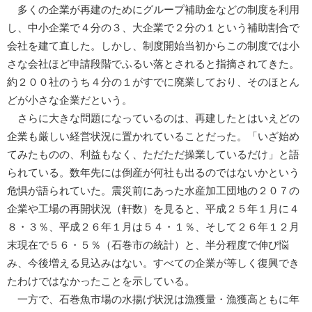
多くの企業が再建のためにグループ補助金などの制度を利用
し、中小企業で４分の３、大企業で２分の１という補助割合で
会社を建て直した。しかし、制度開始当初からこの制度では小
さな会社ほど申請段階でふるい落とされると指摘されてきた。
約２００社のうち４分の１がすでに廃業しており、そのほとん
どが小さな企業だという。
さらに大きな問題になっているのは、再建したとはいえどの
企業も厳しい経営状況に置かれていることだった。「いざ始め
てみたものの、利益もなく、ただただ操業しているだけ」と語
られている。数年先には倒産が何社も出るのではないかという
危惧が語られていた。震災前にあった水産加工団地の２０７の
企業や工場の再開状況（軒数）を見ると、平成２５年１月に４
８・３％、平成２６年１月は５４・１％、そして２６年１２月
末現在で５６・５％（石巻市の統計）と、半分程度で伸び悩
み、今後増える見込みはない。すべての企業が等しく復興でき
たわけではなかったことを示している。
一方で、石巻魚市場の水揚げ状況は漁獲量・漁獲高ともに年