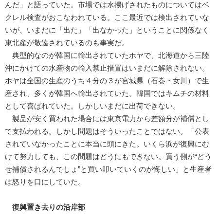
んだ」と語っていた。市場では水揚げされたものについてはベ
クレル検査がおこなわれている。ここ最近では検出されていな
いが、いまだに「出た」「出なかった」ということに関係なく
東北産が敬遠されているのも事実だ。
典型的なのが韓国に輸出されていたホヤで、北海道から三陸
沖にかけての水産物の輸入禁止措置はいまだに解除されない。
ホヤは全国の生産のうち４分の３が宮城県（石巻・女川）で生
産され、多くが韓国へ輸出されていた。韓国ではキムチの材料
として喜ばれていた。しかしいまだに出荷できない。
製品が安く買われた場合には東京電力から差額分が補償とし
て支払われる。しかし問題はそういったことではない。「公表
されていなかったことに本当に頭にきた。いくら浜が復興にむ
けて努力しても、この問題はどうにもできない。買う側が“どう
せ補償されるんでしょ”と買い叩いていくのが悔しい」と生産者
は怒りを口にしていた。
復興置き去りの沿岸部