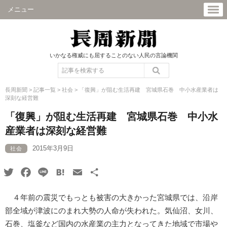
メニュー
いかなる権威にも屈することのない人民の言論機関
長周新聞
>
記事一覧
>
社会
>
「復興」が阻む生活再建 宮城県石巻 中小水産業者は
深刻な経営難
「復興」が阻む生活再建 宮城県石巻 中小水
産業者は深刻な経営難
2015年3月9日
社会
Twitter
Facebook
Line
Hatena
Email
共
有
４年前の震災でもっとも被害の大きかった宮城県では、沿岸
部全域が津波にのまれ大勢の人命が失われた。気仙沼、女川、
石巻、塩釜など国内の水産業の主力となってきた地域で市場や