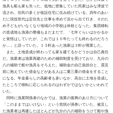
漁具も船も家も失った。低地に密集していた民家はみな津波で
流され、住民の多くが仮設住宅に住み続けている。四年のあい
だに現役世代は定住先と仕事を求めて浜から出て行き、そのた
め子どもがいなくなり地域の小学校は休校となった。集団移転
の造成地も漁港の整備もまだまだで、「七年ぐらいはかかるか
と覚悟はしていたが、これでは１０年たっても終わるのだろう
か…」と語っていた。１３軒あった漁家は３軒が廃業した。
また、土地造成が終わっても家を建てるかどうかは自己責任
だ。漁業者は漁業再建のための補助制度を受けており、九分の
八の補助で船や漁具をそろえた。補助金の自己負担分と、震災
前に抱えていた借金などがある人は二重三重の借金をすること
になる。年金暮らしの高齢者も多いなか、高台に土地を造成し
たところで移転に応じられるのはわずかではないかといわれて
いた。
同時に漁業関係者のなかでは、漁業の復興のあり方について
「このままではいけない」という危惧が渦巻いていた。被災し
た漁業者は再建したほとんどが九分の八の補助をうけて船や漁