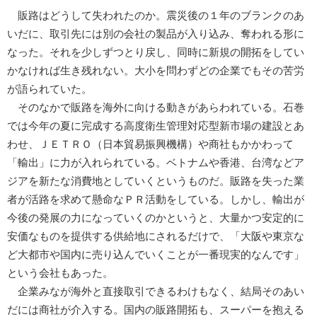
販路はどうして失われたのか。震災後の１年のブランクのあ
いだに、取引先には別の会社の製品が入り込み、奪われる形に
なった。それを少しずつとり戻し、同時に新規の開拓をしてい
かなければ生き残れない。大小を問わずどの企業でもその苦労
が語られていた。
そのなかで販路を海外に向ける動きがあらわれている。石巻
では今年の夏に完成する高度衛生管理対応型新市場の建設とあ
わせ、ＪＥＴＲＯ（日本貿易振興機構）や商社もかかわって
「輸出」に力が入れられている。ベトナムや香港、台湾などア
ジアを新たな消費地としていくというものだ。販路を失った業
者が活路を求めて懸命なＰＲ活動をしている。しかし、輸出が
今後の発展の力になっていくのかというと、大量かつ安定的に
安価なものを提供する供給地にされるだけで、「大阪や東京な
ど大都市や国内に売り込んでいくことが一番現実的なんです」
という会社もあった。
企業みなが海外と直接取引できるわけもなく、結局そのあい
だには商社が介入する。国内の販路開拓も、スーパーを抱える