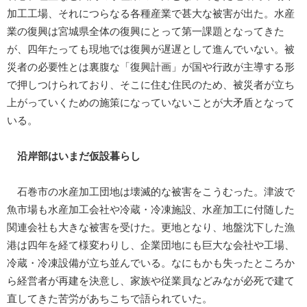
加工工場、それにつらなる各種産業で甚大な被害が出た。水産
業の復興は宮城県全体の復興にとって第一課題となってきた
が、四年たっても現地では復興が遅遅として進んでいない。被
災者の必要性とは裏腹な「復興計画」が国や行政が主導する形
で押しつけられており、そこに住む住民のため、被災者が立ち
上がっていくための施策になっていないことが大矛盾となって
いる。
沿岸部はいまだ仮設暮らし
石巻市の水産加工団地は壊滅的な被害をこうむった。津波で
魚市場も水産加工会社や冷蔵・冷凍施設、水産加工に付随した
関連会社も大きな被害を受けた。更地となり、地盤沈下した漁
港は四年を経て様変わりし、企業団地にも巨大な会社や工場、
冷蔵・冷凍設備が立ち並んでいる。なにもかも失ったところか
ら経営者が再建を決意し、家族や従業員などみなが必死で建て
直してきた苦労があちこちで語られていた。