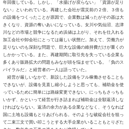
年回復している。しかし、「水揚げが戻らない」「資源が足り
ない」といわれている。再建した会社が震災前の２倍、３倍も
の設備をつくったことが原因で、企業数は減ったがその器は大
きくなり、資源の奪いあいになっている。女川や気仙沼、志津
川などの市場と競争になるため浜値は上がり、それを仕入れる
加工会社や卸会社にとっては厳しい状態だ。加えて、労働力が
足りないのも深刻な問題で、巨大な設備の維持費だけが重くの
しかかっている。また、再建期間に取引先を失っている企業も
多くあり販路拡大の問題もみなが頭を悩ませている。「負のス
パイラルだ」と経営者の一人は語っていた。
経営が厳しいなかで、新設した設備をフル稼働させることも
できないが、設備を見直し縮小しようと思っても、補助金を使
っているために簡単には路線変更できない。にっちもさっちも
いかず、かといって経営が行き詰まれば補助金は全額返済しな
ければならない。返済の余力がある企業などなく、そうなれば
国に土地も設備もとりあげられる。そのような破綻会社を狙っ
て二束三文で買い叩こうとする大手企業がいることもとりざた