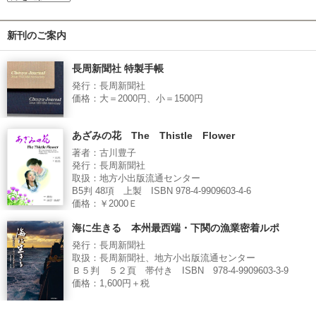
新刊のご案内
長周新聞社 特製手帳
発行：長周新聞社
価格：大＝2000円、小＝1500円
あざみの花 The Thistle Flower
著者：古川豊子
発行：長周新聞社
取扱：地方小出版流通センター
B5判 48項 上製 ISBN 978-4-9909603-4-6
価格：￥2000Ｅ
海に生きる 本州最西端・下関の漁業密着ルポ
発行：長周新聞社
取扱：長周新聞社、地方小出版流通センター
Ｂ５判 ５２頁 帯付き ISBN 978-4-9909603-3-9
価格：1,600円＋税