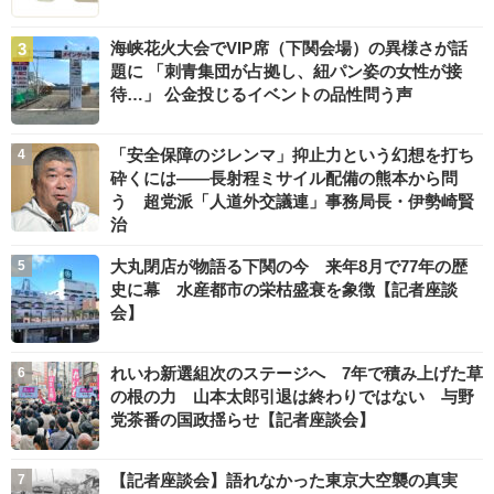
海峡花火大会でVIP席（下関会場）の異様さが話
題に 「刺青集団が占拠し、紐パン姿の女性が接
待…」 公金投じるイベントの品性問う声
「安全保障のジレンマ」抑止力という幻想を打ち
砕くには――長射程ミサイル配備の熊本から問
う 超党派「人道外交議連」事務局長・伊勢崎賢
治
大丸閉店が物語る下関の今 来年8月で77年の歴
史に幕 水産都市の栄枯盛衰を象徴【記者座談
会】
れいわ新選組次のステージへ 7年で積み上げた草
の根の力 山本太郎引退は終わりではない 与野
党茶番の国政揺らせ【記者座談会】
【記者座談会】語れなかった東京大空襲の真実