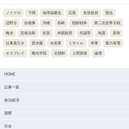
ノドグロ
下関
地球温暖化
広島
安倍政府
憲法
辺野古
自衛隊
沖縄
長崎
朝鮮戦争
第二次世界大戦
梅光
安保法制
佐賀
米国政府
共謀罪
地震
原発
以東底引き
原水爆
水産業
ミサイル
米軍
風力発電
オスプレイ
梅光学院
北朝鮮
上関原発
論壇
HOME
記事一覧
政治経済
国際
社会