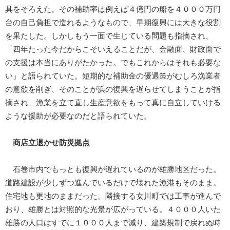
具をそろえた。その補助率は例えば４億円の船を４０００万円
台の自己負担で造れるようなもので、早期復興には大きな役割
を果たした。しかしもう一面で生じている問題も指摘され、
「四年たった今だからこそいえることだが、金融面、財政面で
の支援は本当にありがたかった。でもこれからはそれも必要な
い」と語られていた。短期的な補助金の優遇策がむしろ漁業者
の意欲を削ぎ、そのことが浜の復興を遅らせてしまうことが指
摘され、漁業を立て直し生産意欲をもって真に自立していける
ような援助が必要なのだと語られていた。
商店立退かせ防災拠点
石巻市内でもっとも復興が遅れているのが雄勝地区だった。
道路建設が少しずつ進んでいるだけで壊れた漁港もそのまま。
住宅地も更地のままだった。隣接する女川町では工事が進んで
おり、雄勝とは対照的な光景が広がっている。４０００人いた
雄勝の人口はすでに１０００人まで減り、建築規制で戻れぬ時