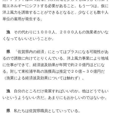
能エネルギーにシフトする必要があること。もう一つは、仮に
洋上風力を誘致することができるとなると、少なくとも数十人
単位の雇用が発生する。
漁
その代わりに１０００人、２０００人もの漁業者がいな
くなってもいいということか。
県
「佐賀県内の経済」にとってはプラスになる可能性があ
るので誘致に向けてとりくんでいる。洋上風力事業により地域
に仕事ができて、経済波及効果が年間で約２０億円ほどにな
る。対して東松浦半島の漁獲高は推定で２０億～３０億円だ
（漁業による経済波及効果については触れず）。
漁
自分のところだけ発展すればいいのか。他はどうでもい
いというようないい方だ。あまりにもおかしいのではないか。
県
私たちは佐賀県職員としていっている。