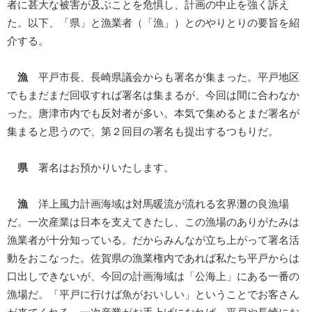
者に甚大な被害が及ぶことを危惧し、計画の中止を強く訴え
た。以下、「県」と漁業者（「漁」）とのやりとりの要旨を紹
介する。
漁
平戸市長、長崎県議会からも署名が集まった。平戸地区
でもまだまだ回収すれば署名は集まるが、今回は間に合わなか
った。唐津市内でも反対者が多い。本気で集めるとまだ署名が
集まると思うので、第２回目の署名も提出するつもりだ。
県
署名はお預かりいたします。
漁
洋上風力計画海域は対馬暖流が流れる玄界灘の良漁場
だ。一次産業は日本を支えてきたし、この漁場のありがたみは
漁業者が十分知っている。だからみんなが立ち上がって署名活
動をおこなった。佐賀県の漁業権内であれば私たち平戸からは
口出しできないが、今回の計画海域は「公海上」にある一番の
漁場だ。「平戸に行けば魚がおいしい」ということでお客さん