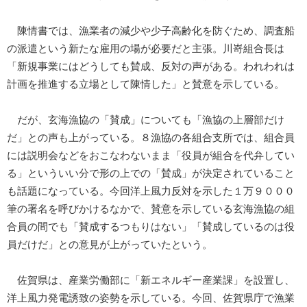
陳情書では、漁業者の減少や少子高齢化を防ぐため、調査船
の派遣という新たな雇用の場が必要だと主張。川嵜組合長は
「新規事業にはどうしても賛成、反対の声がある。われわれは
計画を推進する立場として陳情した」と賛意を示している。
だが、玄海漁協の「賛成」についても「漁協の上層部だけ
だ」との声も上がっている。８漁協の各組合支所では、組合員
には説明会などをおこなわないまま「役員が組合を代弁してい
る」といういい分で形の上での「賛成」が決定されていること
も話題になっている。今回洋上風力反対を示した１万９０００
筆の署名を呼びかけるなかで、賛意を示している玄海漁協の組
合員の間でも「賛成するつもりはない」「賛成しているのは役
員だけだ」との意見が上がっていたという。
佐賀県は、産業労働部に「新エネルギー産業課」を設置し、
洋上風力発電誘致の姿勢を示している。今回、佐賀県庁で漁業