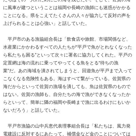
に風車が建つということは福岡や長崎の漁師にも迷惑がかかる
ことになる。県をこえてたくさんの人々が協力して反対の声を
上げられることは心強い」と話していた。
平戸市のある漁協組合長は「飲食店や旅館、市場関係など、
水産業にかかわるすべての人たちが“平戸で魚がとれなくなった
ら私たちも困る”といって次々に署名に協力してくれた。平戸の
定置網は海の流れに乗ってやってくる魚をとる“待ちの漁
業”だ。あの海域を潰されてしまうと、回遊魚が平戸まで入って
こなくなる危険性もある。海はすべて繋がっている。佐賀県の
海だからといって佐賀の漁場を潰しても、魚は佐賀県のもので
はない。佐賀の漁師も、自分たちの海で漁ができなくなったか
らといって、簡単に隣の福岡や長崎まで漁に出るわけにもいか
ないだろう」と話していた。
平戸市漁協の山中兵恵代表理事組合長は「私たちは、風力発
電建設に反対するにあたって、補償金など金のことについては