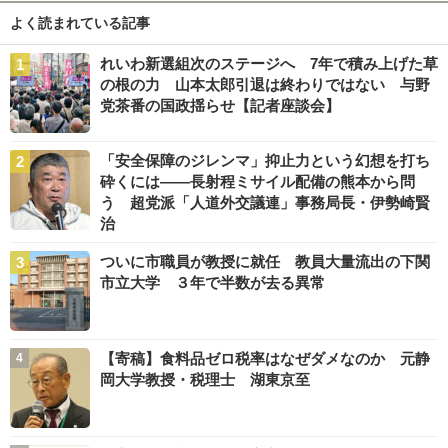
よく読まれている記事
れいわ新選組次のステージへ 7年で積み上げた草
の根の力 山本太郎引退は終わりではない 与野
党茶番の国政揺らせ【記者座談会】
「安全保障のジレンマ」抑止力という幻想を打ち
砕くには――長射程ミサイル配備の熊本から問
う 超党派「人道外交議連」事務局長・伊勢崎賢
治
ついに市職員が教授に就任 教員大量流出の下関
市立大学 ３年で半数が去る異常
【寄稿】食料品ゼロ税率はなぜダメなのか 元静
岡大学教授・税理士 湖東京至