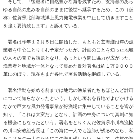
そして、「後継者に自然豊かな海を残すため、玄海灘のあら
ゆる自然の恵みを自然のままに後世へ継承するため、この（仮
称）佐賀県北部海域洋上風力発電事業を中止して頂きますこと
を強く要請致します」と訴えている。
署名は昨年１２月５日に開始した。もともと玄海灘沿岸の漁
業者を中心にとりくむ予定だったが、計画のことを知った地域
の人々の間でも話題となり、あっという間に協力が広がった。
漁業者と地域が一体となって集めた反対署名は約１万９０００
筆にのぼり、現在もまだ各地で署名活動を継続している。
署名活動を始める前までは地元の漁業者たちもほとんど計画
について知らなかったという。しかし署名を各地でよびかける
なかで巨大な風力発電事業が好漁場に集中していることを皆が
知り、「これは大変だ」となり、計画の中身について真剣に知
る機会にもなったという。署名をとりくんだ佐賀県小川島漁協
の川口安教組合長は「この海に一人でも漁師が残るのなら、私
たちはその一人のためにこの海を残したい。そして、佐賀の海