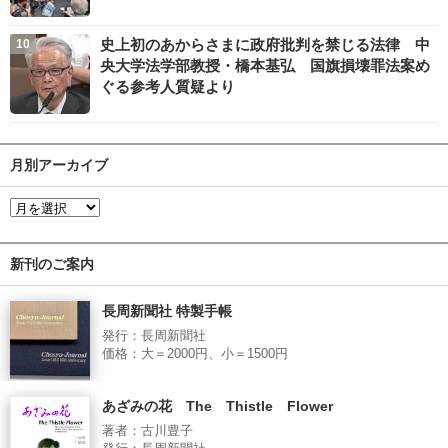
史上初のあからさまに政府批判を禁じる法律 中
央大学法学部教授・橋本基弘 国旗損壊罪法案め
ぐる参考人質疑より
月別アーカイブ
新刊のご案内
長周新聞社 特製手帳
発行：長周新聞社
価格：大＝2000円、小＝1500円
あざみの花 The Thistle Flower
著者：古川豊子