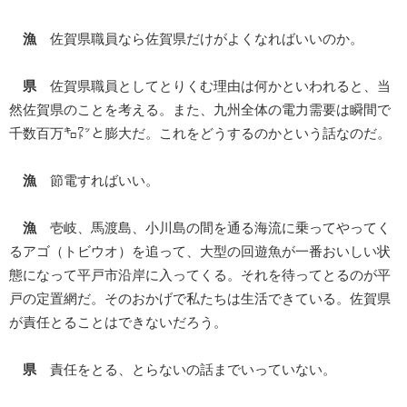
漁
佐賀県職員なら佐賀県だけがよくなればいいのか。
県
佐賀県職員としてとりくむ理由は何かといわれると、当
然佐賀県のことを考える。また、九州全体の電力需要は瞬間で
千数百万㌔㍗と膨大だ。これをどうするのかという話なのだ。
漁
節電すればいい。
漁
壱岐、馬渡島、小川島の間を通る海流に乗ってやってく
るアゴ（トビウオ）を追って、大型の回遊魚が一番おいしい状
態になって平戸市沿岸に入ってくる。それを待ってとるのが平
戸の定置網だ。そのおかげで私たちは生活できている。佐賀県
が責任とることはできないだろう。
県
責任をとる、とらないの話までいっていない。