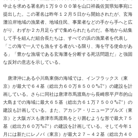
中止を求める署名約１万９０００筆を山口祥義佐賀県知事宛に
提出した。この署名は昨年１２月５日から開始されたが、玄海
灘沿岸地域の漁業者、地域住民、事業者などの手から手へと広
がり、わずか２カ月足らずで集められたものだ。各地から結集
して手を組んだ組合長たちは、すべての浜の漁業者を代表し
「この海で一人でも漁をする者がいる限り、海を守る使命があ
る」「豊かな漁場である玄海灘を分断する死活問題だ」と強固
な反対の意志を示している。
唐津沖にある小川島東側の海域では、インフラックス（東
京）が最大で６４基（総出力６０万８５００㌔㍗）の建設を計
画している。さらに同社は唐津市馬渡島から長崎県平戸市的山
大島までの海域に最大６５基（総出力６１万７５００㌔㍗）の
建設も計画している。また、アカシア・リニューアブルズ（東
京）と大阪ガスも唐津市馬渡島をとり囲むような形で最大７５
基（総出力６０万㌔㍗）の建設を計画している。そして今年１
月には新たにレノバ（東京）が最大２７～４２基（総出力４０