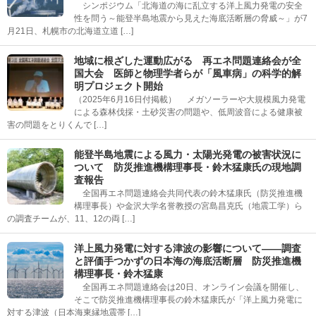
シンポジウム「北海道の海に乱立する洋上風力発電の安全
性を問う～能登半島地震から見えた海底活断層の脅威～」が7
月21日、札幌市の北海道立道 […]
地域に根ざした運動広がる 再エネ問題連絡会が全
国大会 医師と物理学者らが「風車病」の科学的解
明プロジェクト開始
（2025年6月16日付掲載） メガソーラーや大規模風力発電
による森林伐採・土砂災害の問題や、低周波音による健康被
害の問題をとりくんで […]
能登半島地震による風力・太陽光発電の被害状況に
ついて 防災推進機構理事長・鈴木猛康氏の現地調
査報告
全国再エネ問題連絡会共同代表の鈴木猛康氏（防災推進機
構理事長）や金沢大学名誉教授の宮島昌克氏（地震工学）ら
の調査チームが、11、12の両 […]
洋上風力発電に対する津波の影響について――調査
と評価手つかずの日本海の海底活断層 防災推進機
構理事長・鈴木猛康
全国再エネ問題連絡会は20日、オンライン会議を開催し、
そこで防災推進機構理事長の鈴木猛康氏が「洋上風力発電に
対する津波（日本海東縁地震帯 […]