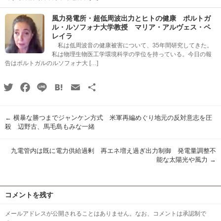
風力発電所・超低周波出力とヒトの健康 ポルトガ
ル・ルソフォナ大学教授 マリア・アルヴェス・ペ
レイラ
私は低周波音の健康被害について、35年間研究してきた。
私は物理生物医工学環境科学の学位を持っている。今日の報
告はポルトガルのルソフォナ大 […]
Twitter
Facebook
Line
Hatena
Email
共
有
←
横暴な勝つまでジャンケン方式 米軍再編めぐり地元の反対意志を圧
殺 辺野古、馬毛島もみな一緒
九電管内は既に電力供給過剰 再エネ増え過ぎ出力制御 発電量調整不
能な太陽光や風力
→
コメントを残す
メールアドレスが公開されることはありません。なお、コメントは承認制で