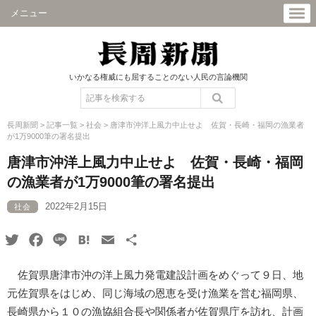
メニュー
いかなる権威にも屈することのない人民の言論機関
長周新聞
>
記事一覧
>
社会
>
唐津市沖洋上風力中止せよ 佐賀・長崎・福岡の漁業者
が1万9000筆の署名提出
唐津市沖洋上風力中止せよ 佐賀・長崎・福岡
の漁業者が1万9000筆の署名提出
2022年2月15日
社会
Twitter
Facebook
Line
Hatena
Email
共
有
佐賀県唐津市沖の洋上風力発電建設計画をめぐって９日、地
元佐賀県をはじめ、同じ海域の恩恵を受け漁業を営む福岡県、
長崎県から１０の漁協組合長や関係者が佐賀県庁を訪れ、計画