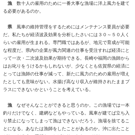
漁
数十人の雇用のために一番大事な漁場に洋上風力を建て
る必要があるのか。
県
風車の維持管理をするためにはメンテナンス要員が必要
だ。私たちが経済波及効果を分析したさいには３０～５０人く
らいの雇用が生まれる。専門職ではあるが、地元で育成が可能
な程度だ。県内の企業が風力関連の仕事を受注すれば経済にと
って一次・二次波及効果が期待できる。長崎や福岡の漁師から
はお叱りをうけるかもしれないが、少なくとも佐賀県の経済に
とっては漁師の仕事が減って、新たに風力のための雇用が増え
たとしても意味がない。水揚げ高なり収入が維持されたままプ
ラスにできないかということを考えている。
漁
なぜそんなことができると思うのか。この漁場では一本
釣りだけでなく、建網などもやっている。風車が建てば立ち入
り禁止になってしまって漁はできないだろう。漁場を捨てるこ
とになる。あなたは漁師をしたことがあるのか。沖に出たこと