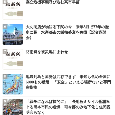
存立危機事態呼び込む高市早苗
大丸閉店が物語る下関の今 来年8月で77年の歴
史に幕 水産都市の栄枯盛衰を象徴【記者座談
会】
防衛費を被災地にまわせ
地震列島と原発は共存できず 未知も含め全国に
6000もの断層 「安全」といえる場所ないと専門
家指摘
「戦争になれば標的に」 長射程ミサイル配備め
ぐる熊本市民の危惧 司令部のみ地下化し住民説
明会もなく