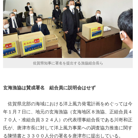
佐賀県知事に署名を提出する漁協組合長ら
玄海漁協は賛成署名 組合員に説明会はせず
佐賀県北部の海域における洋上風力発電計画をめぐっては今
年１月７日に、地元の玄海漁協（玄海地区８漁協、正組合員４
７０人・准組合員３２４人）の代表理事組合長である川嵜和正
氏が、唐津市長に対して洋上風力事業への調査協力推進に関す
る陳情書と３３００人分の署名を唐津市に提出している。