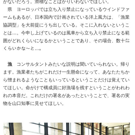
がないだろう。滑稽なことばかりいわないでほしい。
県 ヨーロッパでは立ち入り禁止になっているウインドファ
ームもあるが、日本国内で計画されている洋上風力は、「漁業
協調型」を大前提にうち出している。そこに入れないというこ
とは…。今申し上げているのは風車から立ち入り禁止になる範
囲がどれくらいになるかということであり、その場合、数十㍍
くらいかな～と…。
漁
コンサルタントみたいな説明は聞いていられない。帰り
ます。漁業者たちがこれだけ一生懸命になって、あなたたちか
ら憎まれるようなこともいっているということだけは覚えてい
てほしい。命がけで構成員に好漁場を残すということがわれわ
れの本音だ。これだけの署名があったということで、署名の実
物を山口知事に見せてほしい。