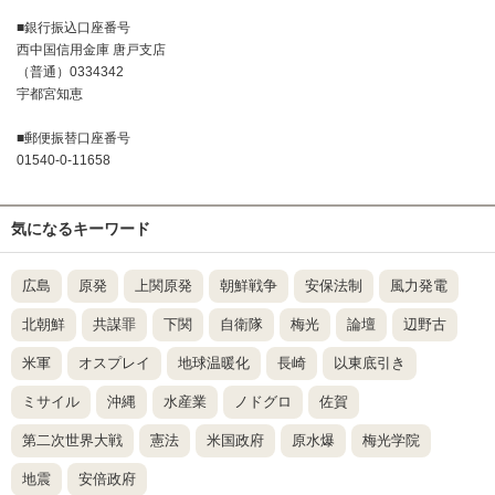
■銀行振込口座番号
西中国信用金庫 唐戸支店
（普通）0334342
宇都宮知恵
■郵便振替口座番号
01540-0-11658
気になるキーワード
広島
原発
上関原発
朝鮮戦争
安保法制
風力発電
北朝鮮
共謀罪
下関
自衛隊
梅光
論壇
辺野古
米軍
オスプレイ
地球温暖化
長崎
以東底引き
ミサイル
沖縄
水産業
ノドグロ
佐賀
第二次世界大戦
憲法
米国政府
原水爆
梅光学院
地震
安倍政府