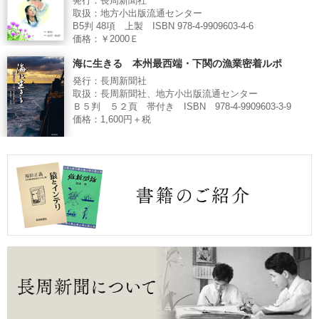
発行：長周新聞社
取扱：地方小出版流通センター
B5判 48項 上製 ISBN 978-4-9909603-4-6
価格：￥2000Ｅ
海に生きる 本州最西端・下関の漁業密着ルポ
発行：長周新聞社
取扱：長周新聞社、地方小出版流通センター
Ｂ５判 ５２頁 帯付き ISBN 978-4-9909603-3-9
価格：1,600円＋税