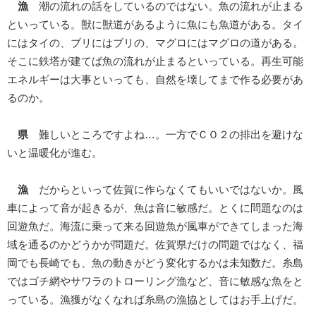
漁
潮の流れの話をしているのではない。魚の流れが止まる
といっている。獣に獣道があるように魚にも魚道がある。タイ
にはタイの、ブリにはブリの、マグロにはマグロの道がある。
そこに鉄塔が建てば魚の流れが止まるといっている。再生可能
エネルギーは大事といっても、自然を壊してまで作る必要があ
るのか。
県
難しいところですよね…。一方でＣＯ２の排出を避けな
いと温暖化が進む。
漁
だからといって佐賀に作らなくてもいいではないか。風
車によって音が起きるが、魚は音に敏感だ。とくに問題なのは
回遊魚だ。海流に乗って来る回遊魚が風車ができてしまった海
域を通るのかどうかが問題だ。佐賀県だけの問題ではなく、福
岡でも長崎でも、魚の動きがどう変化するかは未知数だ。糸島
ではゴチ網やサワラのトローリング漁など、音に敏感な魚をと
っている。漁獲がなくなれば糸島の漁協としてはお手上げだ。