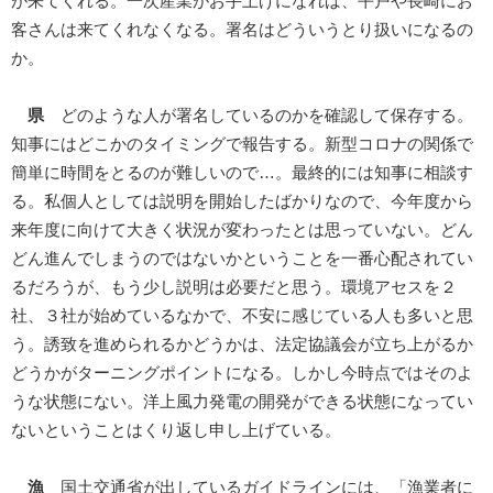
が来てくれる。一次産業がお手上げになれば、平戸や長崎にお
客さんは来てくれなくなる。署名はどういうとり扱いになるの
か。
県
どのような人が署名しているのかを確認して保存する。
知事にはどこかのタイミングで報告する。新型コロナの関係で
簡単に時間をとるのが難しいので…。最終的には知事に相談す
る。私個人としては説明を開始したばかりなので、今年度から
来年度に向けて大きく状況が変わったとは思っていない。どん
どん進んでしまうのではないかということを一番心配されてい
るだろうが、もう少し説明は必要だと思う。環境アセスを２
社、３社が始めているなかで、不安に感じている人も多いと思
う。誘致を進められるかどうかは、法定協議会が立ち上がるか
どうかがターニングポイントになる。しかし今時点ではそのよ
うな状態にない。洋上風力発電の開発ができる状態になってい
ないということはくり返し申し上げている。
漁
国土交通省が出しているガイドラインには、「漁業者に