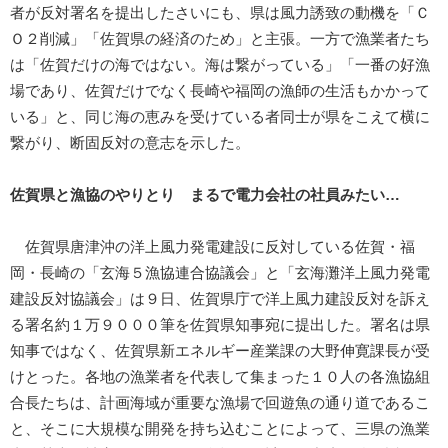
者が反対署名を提出したさいにも、県は風力誘致の動機を「Ｃ
Ｏ２削減」「佐賀県の経済のため」と主張。一方で漁業者たち
は「佐賀だけの海ではない。海は繋がっている」「一番の好漁
場であり、佐賀だけでなく長崎や福岡の漁師の生活もかかって
いる」と、同じ海の恵みを受けている者同士が県をこえて横に
繋がり、断固反対の意志を示した。
佐賀県と漁協のやりとり まるで電力会社の社員みたい…
佐賀県唐津沖の洋上風力発電建設に反対している佐賀・福
岡・長崎の「玄海５漁協連合協議会」と「玄海灘洋上風力発電
建設反対協議会」は９日、佐賀県庁で洋上風力建設反対を訴え
る署名約１万９０００筆を佐賀県知事宛に提出した。署名は県
知事ではなく、佐賀県新エネルギー産業課の大野伸寛課長が受
けとった。各地の漁業者を代表して集まった１０人の各漁協組
合長たちは、計画海域が重要な漁場で回遊魚の通り道であるこ
と、そこに大規模な開発を持ち込むことによって、三県の漁業