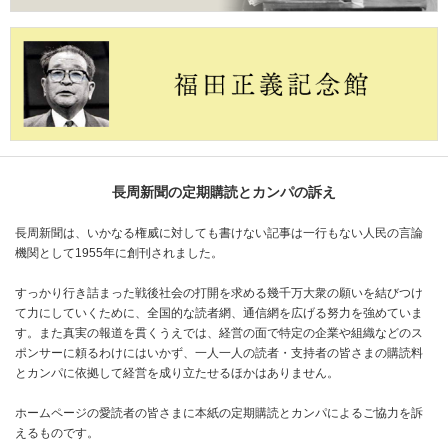
長周新聞の定期購読とカンパの訴え
長周新聞は、いかなる権威に対しても書けない記事は一行もない人民の言論
機関として1955年に創刊されました。
すっかり行き詰まった戦後社会の打開を求める幾千万大衆の願いを結びつけ
て力にしていくために、全国的な読者網、通信網を広げる努力を強めていま
す。また真実の報道を貫くうえでは、経営の面で特定の企業や組織などのス
ポンサーに頼るわけにはいかず、一人一人の読者・支持者の皆さまの購読料
とカンパに依拠して経営を成り立たせるほかはありません。
ホームページの愛読者の皆さまに本紙の定期購読とカンパによるご協力を訴
えるものです。