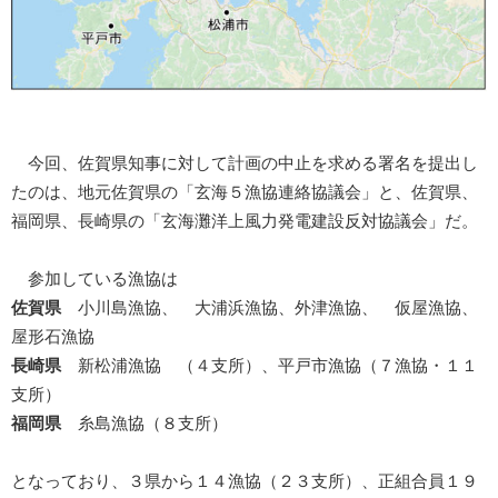
今回、佐賀県知事に対して計画の中止を求める署名を提出し
たのは、地元佐賀県の「玄海５漁協連絡協議会」と、佐賀県、
福岡県、長崎県の「玄海灘洋上風力発電建設反対協議会」だ。
参加している漁協は
佐賀県
小川島漁協、 大浦浜漁協、外津漁協、 仮屋漁協、
屋形石漁協
長崎県
新松浦漁協 （４支所）、平戸市漁協（７漁協・１１
支所）
福岡県
糸島漁協（８支所）
となっており、３県から１４漁協（２３支所）、正組合員１９