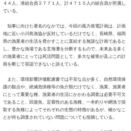
４４人、准組合員２７７１人、計４７１５人の組合員が所属し
ている。
知事に向けた署名のなかでは、今回の風力発電計画は、計画
地に近い小川島漁協が反対しているだけでなく、長崎県、福岡
県の漁業者の生活を脅かすことに直結する無謀な計画であると
し、豊かな漁場である玄海灘を分断するもので、未来ある多く
の漁業者にとっては死活問題として、多大な被害が及ぶこの計
画を断じて容認できないと訴えている。
また、環境影響評価配慮書では不安な点が多く、自然環境保
護の観点や、絶滅危惧種等の魚介類だけでなく、漁業、漁業者
にとって重要な種、漁業者の生活にかかわる調査は必要不可欠
であること、回遊魚、定着性のある漁種、一本釣りや網漁で採
取する魚種によってそれぞれの生態の特徴があるが、確かなこ
とが何も調査されていない問題についても指摘している。