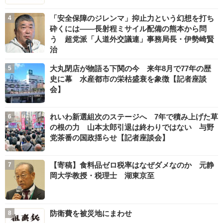
「安全保障のジレンマ」抑止力という幻想を打ち
砕くには――長射程ミサイル配備の熊本から問
う 超党派「人道外交議連」事務局長・伊勢崎賢
治
大丸閉店が物語る下関の今 来年8月で77年の歴
史に幕 水産都市の栄枯盛衰を象徴【記者座談
会】
れいわ新選組次のステージへ 7年で積み上げた草
の根の力 山本太郎引退は終わりではない 与野
党茶番の国政揺らせ【記者座談会】
【寄稿】食料品ゼロ税率はなぜダメなのか 元静
岡大学教授・税理士 湖東京至
防衛費を被災地にまわせ