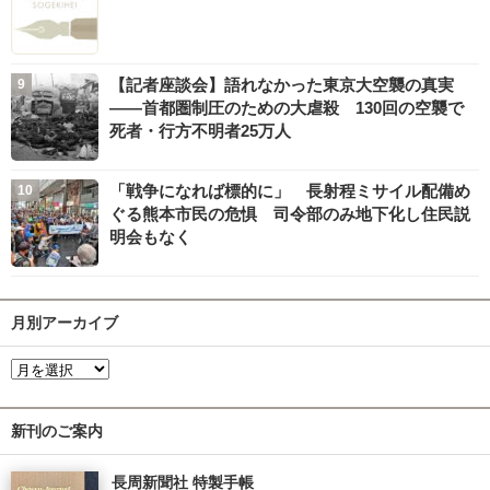
【記者座談会】語れなかった東京大空襲の真実
――首都圏制圧のための大虐殺 130回の空襲で
死者・行方不明者25万人
「戦争になれば標的に」 長射程ミサイル配備め
ぐる熊本市民の危惧 司令部のみ地下化し住民説
明会もなく
月別アーカイブ
新刊のご案内
長周新聞社 特製手帳