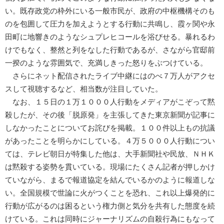
い。既存政党の枠外にいる一般市民が、政府の中枢機構そのも
のを包囲して圧力を加えようとする行動に共鳴し、霞ヶ関や永
田町に地響きのようなシュプレヒコールを浴びせる。暴れるわ
けでもなく、整然と列をなした行動であるが、さながら官邸前
一揆のような雰囲気で、充満しきった怒りをぶつけている。
さらにネット配信されたライブ中継にはのべ７万人がアクセ
スして視聴するなど、相当数が注目していた。
なお、１５日の１万１０００人行動をメディアがこぞって黙
殺したが、その後「脱原発」を主張してきた東京新聞が記事に
しなかったことについてお詫びを掲載。１００件以上もの抗議
があったことを明らかにしている。４万５０００人行動につい
ては、テレビ朝日が特集した他は、大手新聞社や民放、ＮＨＫ
は黙殺する姿勢を貫いている。現場にたくさん記者が押しかけ
ていながら、まるで報道協定を結んでいるかのように報道しな
い。全国規模で世論に火がつくことを恐れ、これ以上爆発的に
行動が広がるのは困るという権力側と気分を共有した態度を続
けている。これは同時にジャーナリズムの自殺行為にもなって