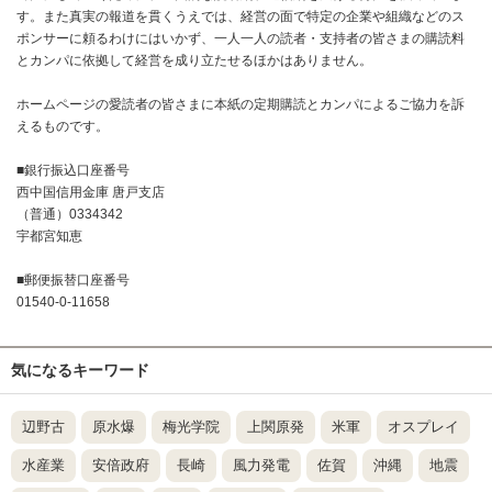
す。また真実の報道を貫くうえでは、経営の面で特定の企業や組織などのス
ポンサーに頼るわけにはいかず、一人一人の読者・支持者の皆さまの購読料
とカンパに依拠して経営を成り立たせるほかはありません。
ホームページの愛読者の皆さまに本紙の定期購読とカンパによるご協力を訴
えるものです。
■銀行振込口座番号
西中国信用金庫 唐戸支店
（普通）0334342
宇都宮知恵
■郵便振替口座番号
01540-0-11658
気になるキーワード
辺野古
原水爆
梅光学院
上関原発
米軍
オスプレイ
水産業
安倍政府
長崎
風力発電
佐賀
沖縄
地震