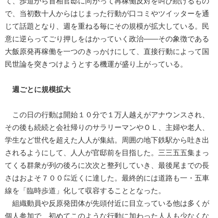
て、歩道から首相官邸に向かって再稼働反対を叫び続けるもの
で、当初数十人からはじまった行動が口コミやツイッターを通
じて話題となり、週を重ねる毎にその規模が拡大している。民
意に逆らってごり押しをはかっていく政治――その象徴である
大飯原発再稼働を一つのきっかけにして、直接行動によって国
民世論を突きつけようとする機運が盛り上がっている。
週ごとに規模拡大
この日の行動は開始１０分で１万人越えがアナウンスされ、
その後も続続と会社帰りのサラリーマンやＯＬ、主婦や老人、
学生など世代を超えた人人が集結。周囲の地下鉄駅から吐き出
されるようにして、人人が官邸前を目指した。三三五五集まっ
てくる群衆が列の後ろに次次と整列していき、最後尾までの長
さはおよそ７００㍍近くに達した。最終的には道路も一・五車
線を「臨時歩道」化して収容することとなった。
組織動員や反原発団体が先頭付近に目立っている他は多くが
個人参加で、初めてこのような行動に加わった人人も少なくな