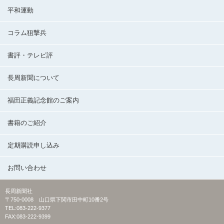
平和運動
コラム狙撃兵
書評・テレビ評
長周新聞について
福田正義記念館のご案内
書籍のご紹介
定期購読申し込み
お問い合わせ
長周新聞社
〒750-0008 山口県下関市田中町10番2号
TEL:083-222-9377
FAX:083-222-9399