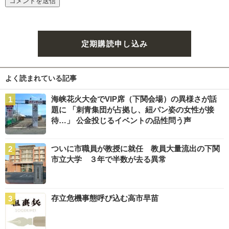
定期購読申し込み
よく読まれている記事
海峡花火大会でVIP席（下関会場）の異様さが話
題に 「刺青集団が占拠し、紐パン姿の女性が接
待…」 公金投じるイベントの品性問う声
ついに市職員が教授に就任 教員大量流出の下関
市立大学 ３年で半数が去る異常
存立危機事態呼び込む高市早苗