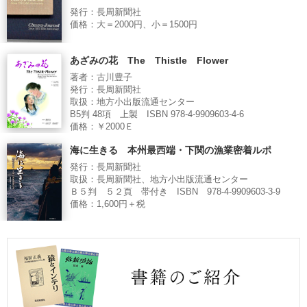
発行：長周新聞社
価格：大＝2000円、小＝1500円
あざみの花 The Thistle Flower
著者：古川豊子
発行：長周新聞社
取扱：地方小出版流通センター
B5判 48項 上製 ISBN 978-4-9909603-4-6
価格：￥2000Ｅ
海に生きる 本州最西端・下関の漁業密着ルポ
発行：長周新聞社
取扱：長周新聞社、地方小出版流通センター
Ｂ５判 ５２頁 帯付き ISBN 978-4-9909603-3-9
価格：1,600円＋税