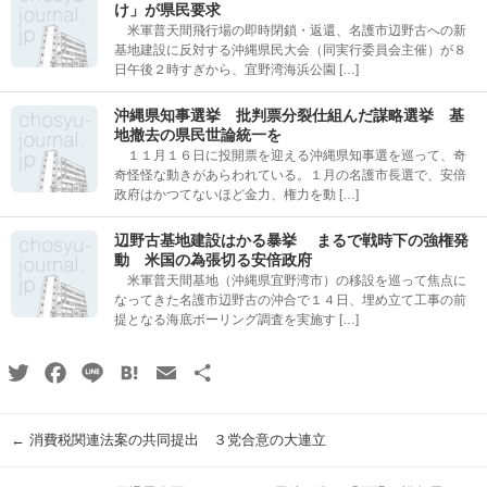
け」が県民要求
米軍普天間飛行場の即時閉鎖・返還、名護市辺野古への新
基地建設に反対する沖縄県民大会（同実行委員会主催）が８
日午後２時すぎから、宜野湾海浜公園 […]
沖縄県知事選挙 批判票分裂仕組んだ謀略選挙 基
地撤去の県民世論統一を
１１月１６日に投開票を迎える沖縄県知事選を巡って、奇
奇怪怪な動きがあらわれている。１月の名護市長選で、安倍
政府はかつてないほど金力、権力を動 […]
辺野古基地建設はかる暴挙 まるで戦時下の強権発
動 米国の為張切る安倍政府
米軍普天間基地（沖縄県宜野湾市）の移設を巡って焦点に
なってきた名護市辺野古の沖合で１４日、埋め立て工事の前
提となる海底ボーリング調査を実施す […]
Twitter
Facebook
Line
Hatena
Email
共
有
←
消費税関連法案の共同提出 ３党合意の大連立