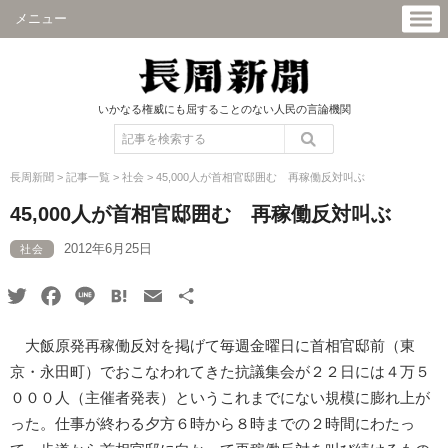
メニュー
いかなる権威にも屈することのない人民の言論機関
長周新聞
>
記事一覧
>
社会
>
45,000人が首相官邸囲む 再稼働反対叫ぶ
45,000人が首相官邸囲む 再稼働反対叫ぶ
2012年6月25日
社会
Twitter
Facebook
Line
Hatena
Email
共
有
大飯原発再稼働反対を掲げて毎週金曜日に首相官邸前（東
京・永田町）でおこなわれてきた抗議集会が２２日には４万５
０００人（主催者発表）というこれまでにない規模に膨れ上が
った。仕事が終わる夕方６時から８時までの２時間にわたっ