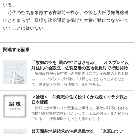
いる。
時代の空気を象徴する官邸前一揆が、今後も大飯原発再稼働
にとどまらず、様様な政治課題を掲げた大衆行動につながって
いくことは疑いない。
関連する記事
「故郷の空を“戦の空”にはさせぬ」 オスプレイ反
対住民の会設立 佐賀空港の基地化反対で行動開始
安倍政府が佐賀空港への自衛隊オスプレイ配備の予算を組
み、トップダウンで計画のゴリ押しをはかろうとするなか
で、佐賀空港を抱える佐賀市川副町を基 […]
＜論壇＞ 沖縄戦の住民殺りくから続くイラク戦と
日本蹂躙
沖縄では米軍ヘリの墜落炎上事件と、事故の対応における
植民地占領状態の横行にたいして、全島の怒りがまき起こっ
ている。 沖縄県民のもっとも忘れが […]
普天間基地閉鎖求め沖縄県民大会 「米軍出てい