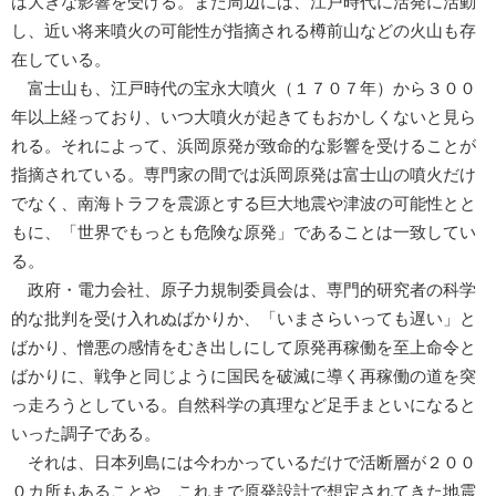
は大きな影響を受ける。また周辺には、江戸時代に活発に活動
し、近い将来噴火の可能性が指摘される樽前山などの火山も存
在している。
富士山も、江戸時代の宝永大噴火（１７０７年）から３００
年以上経っており、いつ大噴火が起きてもおかしくないと見ら
れる。それによって、浜岡原発が致命的な影響を受けることが
指摘されている。専門家の間では浜岡原発は富士山の噴火だけ
でなく、南海トラフを震源とする巨大地震や津波の可能性とと
もに、「世界でもっとも危険な原発」であることは一致してい
る。
政府・電力会社、原子力規制委員会は、専門的研究者の科学
的な批判を受け入れぬばかりか、「いまさらいっても遅い」と
ばかり、憎悪の感情をむき出しにして原発再稼働を至上命令と
ばかりに、戦争と同じように国民を破滅に導く再稼働の道を突
っ走ろうとしている。自然科学の真理など足手まといになると
いった調子である。
それは、日本列島には今わかっているだけで活断層が２００
０カ所もあることや、これまで原発設計で想定されてきた地震