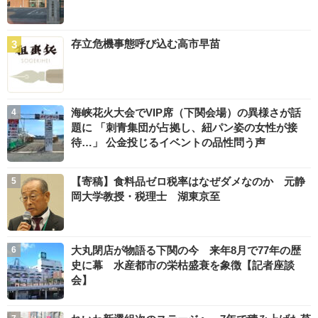
存立危機事態呼び込む高市早苗
海峡花火大会でVIP席（下関会場）の異様さが話
題に 「刺青集団が占拠し、紐パン姿の女性が接
待…」 公金投じるイベントの品性問う声
【寄稿】食料品ゼロ税率はなぜダメなのか 元静
岡大学教授・税理士 湖東京至
大丸閉店が物語る下関の今 来年8月で77年の歴
史に幕 水産都市の栄枯盛衰を象徴【記者座談
会】