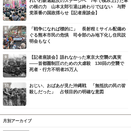
れいわ新選組次のステージへ 7年で積み上げた草
の根の力 山本太郎引退は終わりではない 与野
党茶番の国政揺らせ【記者座談会】
「戦争になれば標的に」 長射程ミサイル配備め
ぐる熊本市民の危惧 司令部のみ地下化し住民説
明会もなく
【記者座談会】語れなかった東京大空襲の真実
――首都圏制圧のための大虐殺 130回の空襲で
死者・行方不明者25万人
おじい、おばあが見た沖縄戦 「無抵抗の民の皆
殺しだった」 占領目的の明確な意図
月別アーカイブ