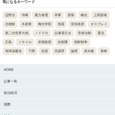
気になるキーワード
辺野古
沖縄
風力発電
米軍
原発
梅光
上関原発
北朝鮮
水産業
梅光学院
地震
安倍政府
オスプレイ
第二次世界大戦
ノドグロ
以東底引き
安保法制
憲法
広島
ミサイル
米国政府
自衛隊
朝鮮戦争
地球温暖化
下関
佐賀
共謀罪
論壇
原水爆
長崎
HOME
記事一覧
政治経済
国際