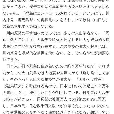
はかってきた。安倍首相は福島原発の汚染水処理すらままなら
ないのに、「福島はコントロールされている」といいはり、川
内原発（鹿児島県）の再稼働に力を入れ、上関原発（山口県）
の新規立地すら策動している。
川内原発の再稼働をめぐっては、多くの火山学者から、「周
辺に数万年に１度、カルデラ噴火と呼ばれる巨大な破局的大噴
火を起こす地帯が複数存在する。この規模の噴火が起きれば、
川内原発も壊滅的な被害を免れない」と、その危険性が指摘さ
れてきた。
日本人が日本列島に住み着いたのは約１万年前だが、それ以
前からこの火山列島では大地震や大噴火がくり返し発生してき
た。そのもっとも巨大な規模での噴火が、「カルデラ噴火」
（破局噴火）と呼ばれるもので、日本においては過去１０万年
の間に１２回、発生したことが判明している。科学者はカルデ
ラ噴火が起きると、周辺部の数百万人は火砕流のために即死
し、日本列島に住む数千万人以上が分厚くたまった火山灰のな
かで交通機関も食料もなく路頭に迷うことになると想定してい