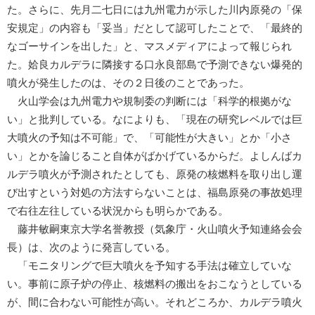
た。さらに、先月二七日には九州電力が示した川内原発の「保
安規定」の内容も「妥当」だとして認可したことで、「最終的
なゴーサインを出した」と、マスメディアによって報じられ
た。姶良カルデラに隣接する口永良部島で予測できない爆発的
噴火が発生したのは、その２日後のことであった。
火山学会は九州電力や規制委の判断には「科学的根拠がな
い」と批判している。なによりも、「現在の研究レベルでは巨
大噴火の予知は不可能」で、「可能性が大きい」とか「小さ
い」とかを論じること自体がばかげているからだ。よしんばカ
ルデラ噴火が予測されたとしても、原発の核燃料を取り出し運
び出すという対処の方法すらないことは、福島原発の事故処理
で右往左往している状況からも明らかである。
藤井敏嗣東京大学名誉教授（気象庁・火山噴火予知連絡会会
長）は、次のように発言している。
「モニタリングで巨大噴火を予知する手法は確立していな
い。事前に原子炉の停止、核燃料の搬出をおこなうとしている
が、間に合わない可能性が高い。それどころか、カルデラ噴火