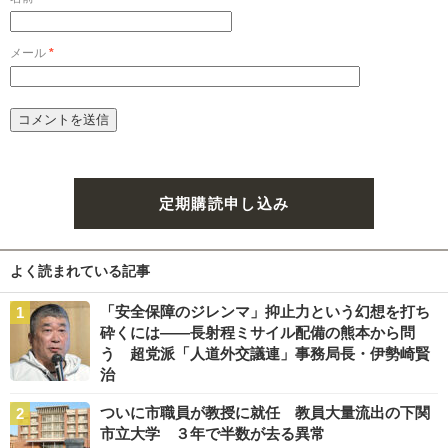
メール
*
定期購読申し込み
よく読まれている記事
「安全保障のジレンマ」抑止力という幻想を打ち
砕くには――長射程ミサイル配備の熊本から問
う 超党派「人道外交議連」事務局長・伊勢崎賢
治
ついに市職員が教授に就任 教員大量流出の下関
市立大学 ３年で半数が去る異常