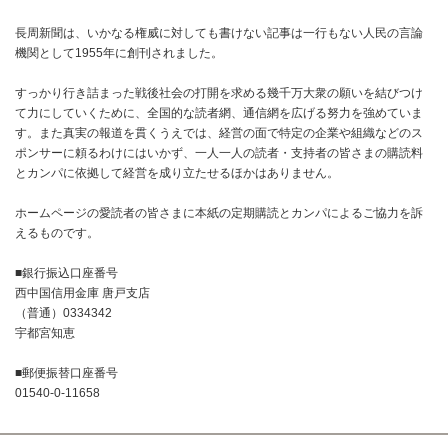
長周新聞は、いかなる権威に対しても書けない記事は一行もない人民の言論
機関として1955年に創刊されました。
すっかり行き詰まった戦後社会の打開を求める幾千万大衆の願いを結びつけ
て力にしていくために、全国的な読者網、通信網を広げる努力を強めていま
す。また真実の報道を貫くうえでは、経営の面で特定の企業や組織などのス
ポンサーに頼るわけにはいかず、一人一人の読者・支持者の皆さまの購読料
とカンパに依拠して経営を成り立たせるほかはありません。
ホームページの愛読者の皆さまに本紙の定期購読とカンパによるご協力を訴
えるものです。
■銀行振込口座番号
西中国信用金庫 唐戸支店
（普通）0334342
宇都宮知恵
■郵便振替口座番号
01540-0-11658