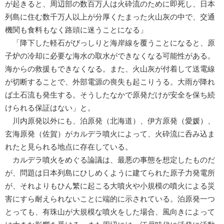
が起きると、周辺部の数百万人は火砕流のために即死し、日本
列島に住む数千万人以上が分厚くたまった火山灰の中で、交通
機関も食料もなく路頭に迷うことになる」
「降下した軽石がびっしりと海岸線を覆うことになると、原
子炉の冷却に必要な海水の取水ができなくなる可能性がある。
海からの救援もできなくなる。また、火山灰が付着して送電線
が切断することで、外部電源の喪失も起こりうる。大雨が降れ
ば土石流も発生する。そうしたなかで原発だけが安全を保ち続
けられる保証はない」と。
川内原発以外にも、泊原発（北海道）、伊方原発（愛媛）、
玄海原発（佐賀）がカルデラ噴火によって、火砕流に呑み込ま
れたと見られる地点に存在している。
カルデラ噴火をめぐる論議は、最悪の事態を想定したものだ
が、問題は日本列島にひしめくように建てられた原子力発電所
が、それよりもひん繁に起こる大噴火や小規模の噴火による災
害にすら耐えられないことに端的に示されている。泊原発一つ
とっても、有珠山が大規模な噴火をした場合、風向きによって