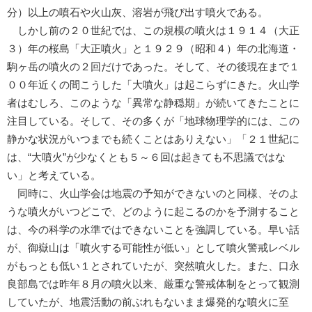
分）以上の噴石や火山灰、溶岩が飛び出す噴火である。
しかし前の２０世紀では、この規模の噴火は１９１４（大正
３）年の桜島「大正噴火」と１９２９（昭和４）年の北海道・
駒ヶ岳の噴火の２回だけであった。そして、その後現在まで１
００年近くの間こうした「大噴火」は起こらずにきた。火山学
者はむしろ、このような「異常な静穏期」が続いてきたことに
注目している。そして、その多くが「地球物理学的には、この
静かな状況がいつまでも続くことはありえない」「２１世紀に
は、“大噴火”が少なくとも５～６回は起きても不思議ではな
い」と考えている。
同時に、火山学会は地震の予知ができないのと同様、そのよ
うな噴火がいつどこで、どのように起こるのかを予測すること
は、今の科学の水準ではできないことを強調している。早い話
が、御嶽山は「噴火する可能性が低い」として噴火警戒レベル
がもっとも低い１とされていたが、突然噴火した。また、口永
良部島では昨年８月の噴火以来、厳重な警戒体制をとって観測
していたが、地震活動の前ぶれもないまま爆発的な噴火に至