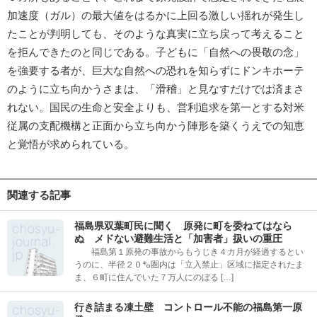
加速度（ガル）の最大値をはるかに上回る激しい揺れが発生し
たことが判明しても、そのような真実に立ち戻って考えること
を拒んできたのと同じである。子どもに「自然への畏敬の念」
を強要する者が、巨大な自然への恐れを知らずにドンキホーテ
のように立ち向かうさまは、「滑稽」と見なすだけでは済まさ
れない。国民の生命と安全よりも、営利追求を第一とする対米
従属の支配機構と正面から立ち向かう陣形を築くうえでの知恵
と覚悟が求められている。
関連する記事
福島県双葉町民に聞く 原発に町を委ねてはなら
ぬ メドない避難生活と「加害者」扱いの重圧
福島第１原発の事故からもうじき４カ月が経過するとい
うのに、半径２０㌔圏内は「立入禁止」区域に指定されたま
ま、６町に住んでいた７万人にのぼる […]
行き詰まる凍土壁 コントロール不能の福島第一原