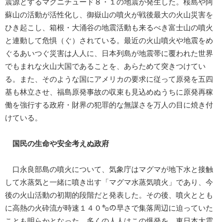
震源とするマグニチュード８・１の地震が発生した。桜島や阿
蘇山の活動が活性化し、御嶽山の噴火が戦後最大の火山災害を
ひき起こし、箱根・大涌谷の地震活動も来るべき富士山の噴火
と連動して危惧（ぐ）されている。最近の火山噴火や地震をめ
ぐるあいつぐ災害は人人に、日本列島が地震帯に覆われた世界
でもまれな火山大国であることを、あらためて突きつけてい
る。また、そのような国にアメリカの要求に従って原発を五四
基も林立させ、福島原発事故の収束も見込めぬうちに原発再稼
働を強行する政府・財界の犯罪的な無謀さを万人の目に焼き付
けている。
国民の生命や安全考えぬ政府
口永良部島の噴火について、気象庁はマグマが地下水と接触
して水蒸気と一緒に噴き出す「マグマ水蒸気噴火」であり、今
後の火山活動の初期的段階だと発表した。その後、噴火ととも
に高熱の火砕流が時速１４０㌔の早さで集落周辺に迫っていた
ことも明らかとなった。多くの人人はこの爆発を、東日本大震