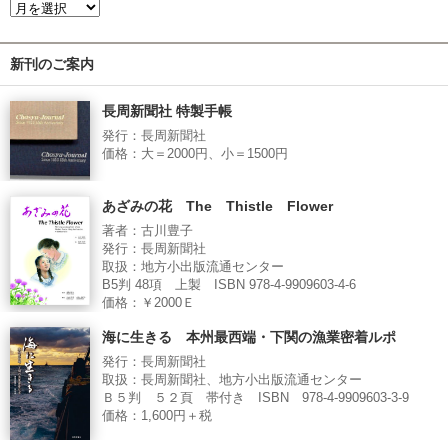
新刊のご案内
長周新聞社 特製手帳
発行：長周新聞社
価格：大＝2000円、小＝1500円
あざみの花 The Thistle Flower
著者：古川豊子
発行：長周新聞社
取扱：地方小出版流通センター
B5判 48項 上製 ISBN 978-4-9909603-4-6
価格：￥2000Ｅ
海に生きる 本州最西端・下関の漁業密着ルポ
発行：長周新聞社
取扱：長周新聞社、地方小出版流通センター
Ｂ５判 ５２頁 帯付き ISBN 978-4-9909603-3-9
価格：1,600円＋税