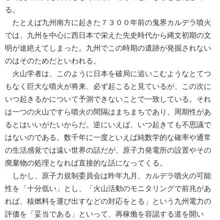
る。
たとえば九州南方に起きた７３００年前の鬼界カルデラ噴火
では、九州を中心に西日本で栄えた先史時代から縄文初期の文
明が途絶えてしまった。九州でこの時期の遺跡が発掘されない
のはそのためだといわれる。
火山学者は、このように日本を破局に追いこむようなとてつ
もなく巨大な噴火が将来、必ず起こると見ているが、この次に
いつ起きるかについて予測できないことで一致している。それ
は一つの火山ですら噴火の間隔はまちまちであり、周期性があ
るとはいいがたいからだ。逆にいえば、いつ起きても不思議で
はないのである。数千年に一度といえば純数学的な確率や通常
の生活感覚では遠い世界の話だが、原子力発電所の設置やその
廃棄物の処理となれば直接的な話になってくる。
しかし、原子力規制委員会は昨年九月、カルデラ噴火の可能
性を「十分低い」とし、「火山活動のモニタリングで前兆があ
れば、核燃料を運び出すなどの対応をとる」という九州電力の
評価を「妥当である」といって、再稼働を容認する道を開い