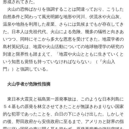
形成されてきた。
火山の恐怖ばかりを強調することは間違っており、こうした
自然条件と関わって風光明媚な地形や河川、伏流水や火山灰、
温泉や地熱を利用した産業、さらには気候までもが存在してき
た。日本人は先祖代代、火山による危険、幾多の犠牲と向きあ
いつつ、同時にそこから多大な恩恵を受けてきた。地震学者の
島村英紀氏は、地震や火山活動についての地球物理学の研究の
到達と限界性も踏まえて、「地震や火山とともに生きていくと
いう知恵も覚悟も持っていなければならない」（『火山入
門』）と強調している。
火山学者が危険性指摘
東日本大震災と福島第一原発事故は、このような日本列島に
５４基もの原発を林立させてきたことが無謀きわまりない国家
的な犯罪であったことを、白日の下にさらけ出した。しかしそ
の後、野田政府から安倍政府に至るまで、アメリカと財界の指
図に従い国民の声に聞く耳を持たず、原発再稼働の強行突破を