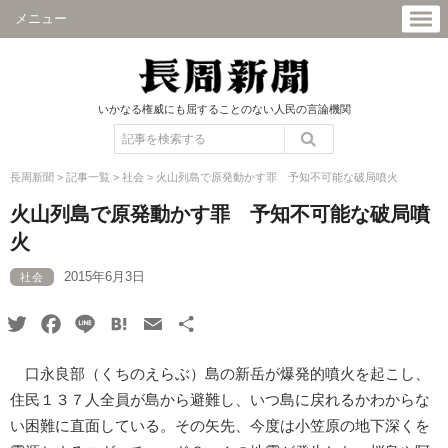
メニュー
いかなる権威にも屈することのない人民の言論機関
長周新聞
>
記事一覧
>
社会
>
火山列島で原発動かす罪 予知不可能な破局噴火
火山列島で原発動かす罪 予知不可能な破局噴
火
2015年6月3日
社会
Twitter
Facebook
Line
Hatena
Email
共
有
口永良部（くちのえらぶ）島の新岳が爆発的噴火を起こし、
住民１３７人全員が島から避難し、いつ島に戻れるかわからな
い困難に直面している。その矢先、今度は小笠原の地下深くを