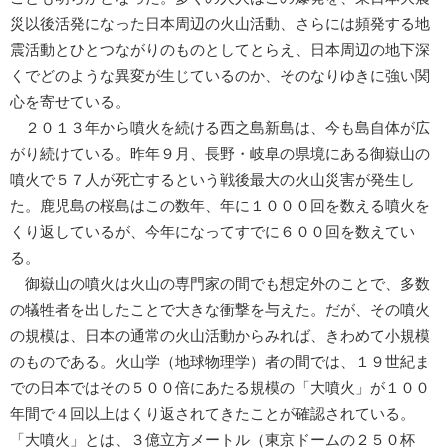
災以後活発になった日本周辺の火山活動、さらには頻発する地
震活動とひとつながりのものとしてとらえ、日本周辺の地下深
くでどのような異変が生じているのか、そのなりゆきに強い関
心を寄せている。
２０１３年から噴火を続ける西之島新島は、今も島自体が広
がり続けている。昨年９月、長野・岐阜の県境にある御嶽山の
噴火で５７人が死亡するという戦後最大の火山災害が発生し
た。鹿児島の桜島はこの数年、年に１０００回を数える噴火を
くり返しているが、今年になってすでに６００回を数えてい
る。
御嶽山の噴火は火山の専門家の間でも想定外のことで、多数
の犠牲者を出したことで大きな衝撃を与えた。だが、その噴火
の規模は、日本の通常の火山活動からみれば、きわめて小規模
のものである。火山学（地球物理学）者の間では、１９世紀ま
での日本ではその５００倍にあたる規模の「大噴火」が１００
年間で４回以上はくり返されてきたことが確認されている。
「大噴火」とは、３億立方メートル（東京ドームの２５０杯