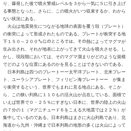
り、爆発した後で噴火警戒レベルを３から一気に５に引き上げ
る事態となった。さらに、この噴火がいつ収束するか、わから
ない状況にある。
火山は地震発生につながる地球の表面を覆う殻（プレート）
の衝突によって形成されたものである。プレートが衝突する地
下１５０～２００㌔㍍のところでは、その熱によってマグマが
生み出され、それが地表に上がってきて火山を噴火させる。し
かし、現段階においては、そのマグマ溜まりがどのような規模
でどのような位置にあるのかを見ることはできないのである。
日本列島は四つのプレートーー太平洋プレート、北米プレー
ト、ユーラシアプレート、フィリピン海プレートーー が集ま
り衝突するという、世界でもまれに見る地点にある。そこか
ら、この狭い列島に１１０もの活火山が点在している。面積で
いえば世界で０・２５％にすぎない日本に、世界の陸上の火山
の７分の１（マグニチュード６をこえる大地震では２２％）が
集中しているのである。日本列島はまさに火山列島であり、北
海道から九州・沖縄まで日本列島の地形の多くは火山によって