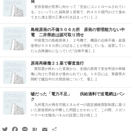
発
安倍首相が世界に向かって「完全にコントロールされてい
る」といっていた福島第１原発で、約４００億円かけて進め
てきた凍土壁の工事が行き詰まってい […]
島根原発の不備５０６カ所 原発の管理能力ない中
電 二井県政は認可取り消せ
中国電力の島根原発１、２号機で、機器の点検不備・超過
使用が５０６カ所にのぼることが発覚している。放置してい
たら点検漏れになっていた“点検不備 […]
原発再稼働２１基で審査進行
衆院選が終わった直後から、全国の原発で安全申請や再稼
働に向けた手続きが進められている。１６日には、青森県大
間町で建設中の大間原発について、電 […]
嘘だった「電力不足」 供給過剰で送電網はパン
ク
九州電力が再生可能エネルギーの固定価格買取制度に基づ
いた新規契約を中断した問題とかかわって、この間、メガソ
ーラーや太陽光パネルの設置に目の色 […]
Twitter
Facebook
Line
Hatena
Email
共