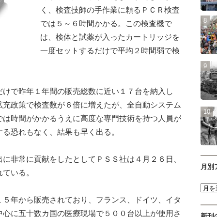
く、検査技師の手作業に頼るＰＣＲ検査
では５～６時間かかる。この検査機で
は、検体と試薬が入ったカートリッジを
一度セットするだけで平均２時間弱で検
けで昨年１年間の販売総数に近い１７台を納入し
拡充政策で検査数が６倍に増えたが、全自動システム
では時間がかかるうえに高度な専門技術を持つ人員が
する恐れもなく、結果も早く出る。
に非常に貢献をしたとしてＰＳＳ社は４月２６日、
月別
れている。
５年から販売されており、フランス、ドイツ、イタ
中心に五十数カ国の医療現場で５００台以上が使用さ
新刊