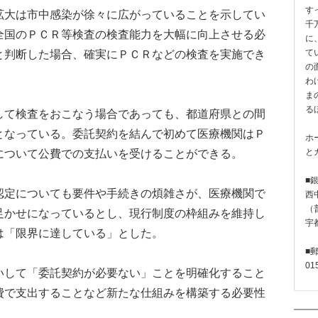
す
大は市中感染が徐々に広がっていることを示してい
千
全国のＰＣＲ等検査の検査能力を大幅に向上させる必
に
と判断した場合、確実にＰＣＲなどの検査を実施でき
て
の
わ
ま
る
て検査をおこなう場合であっても、都道府県との間
となっている。委託契約を結んで初めて医療機関はＰ
ホ
について公費での支払いを受けることができる。
と
■
定についても要件や手続きの煩雑さが、医療機関で
西
（普
足かせになっているとし、現行制度の枠組みを維持し
宇
は「限界に達している」とした。
■
01
して「委託契約が必要ない」ことを明確化すること
費で支出することなど新たな仕組みを構築する必要性