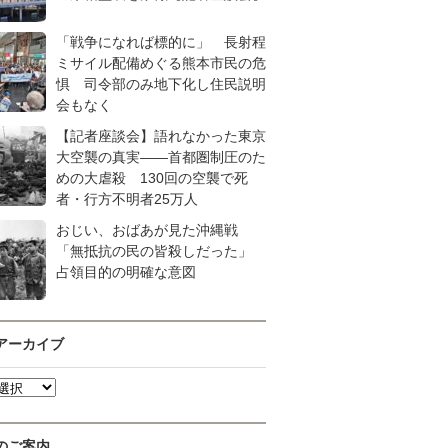
「戦争になれば標的に」 長射程
ミサイル配備めぐる熊本市民の危
惧 司令部のみ地下化し住民説明
会もなく
【記者座談会】語れなかった東京
大空襲の真実――首都圏制圧のた
めの大虐殺 130回の空襲で死
者・行方不明者25万人
おじい、おばあが見た沖縄戦
「無抵抗の民の皆殺しだった」
占領目的の明確な意図
アーカイブ
のご案内