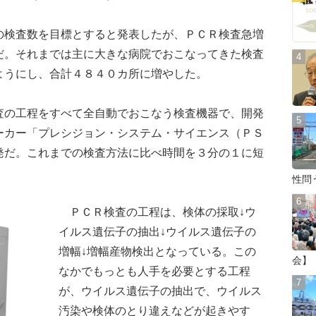
検査数を目標とすると発表したが、ＰＣＲ検査急増
だ。それまでは主に大きな病院でおこなってきた検査
ようにし、合計４８４０カ所に増やした。
の工程をすべて全自動でおこなう検査機器で、開発
ーカー「プレシジョン・システム・サイエンス（ＰＳ
発だ。これまでの検査方法に比べ時間を３分の１に短
性問
ＰＣＲ検査の工程は、検体の採取↓ウ
イルス遺伝子の抽出↓ウイルス遺伝子の
増幅↓増幅産物検出となっている。この
会】
なかでもっとも人手を必要とする工程
が、ウイルス遺伝子の抽出で、ウイルス
汚染や検体のとり違えなどが起きやす