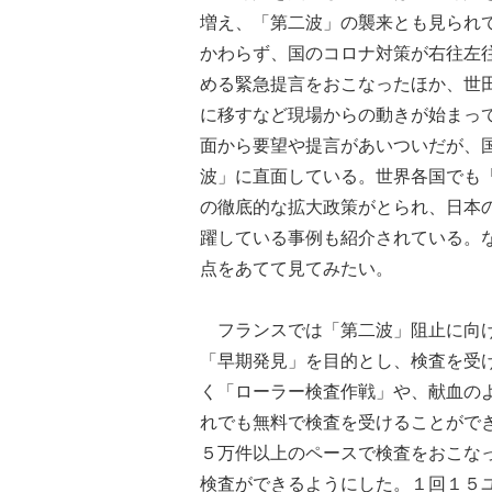
増え、「第二波」の襲来とも見られ
かわらず、国のコロナ対策が右往左
める緊急提言をおこなったほか、世
に移すなど現場からの動きが始まっ
面から要望や提言があいついだが、
波」に直面している。世界各国でも
の徹底的な拡大政策がとられ、日本
躍している事例も紹介されている。
点をあてて見てみたい。
フランスでは「第二波」阻止に向け
「早期発見」を目的とし、検査を受
く「ローラー検査作戦」や、献血の
れでも無料で検査を受けることがで
５万件以上のペースで検査をおこな
検査ができるようにした。１回１５