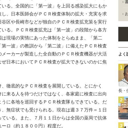
ている。全国的に「第一波」を上回る感染拡大にもか
往し、日本医師会がＰＣＲ検査体制の拡大・充実を求
田谷区や長崎市などが独自のＰＣＲ検査拡充策を実行
ている。ＰＣＲ検査拡充は「第一波」の段階から各方
国は現場の実情にあった体制をとらぬまま、「第二
「第一波」の教訓から「第二波」に備えたＰＣＲ検査
のメーカーが製造した全自動のＰＣＲ検査機器が大活
よく
なぜ日本においてＰＣＲ検査が拡大できないのかに焦
、徹底的なＰＣＲ検査を展開している。とにかく
長・
けに来る人を待つだけではなく、各家庭に検査に出向
ように各地を巡回するＰＣＲ検査隊もできている。だ
き、無症状でも受けられる。現在は週３７万件＝１日
っている。また、７月１１日からは全国の薬局で抗体
ユーロ（約１８００円）程度だ。