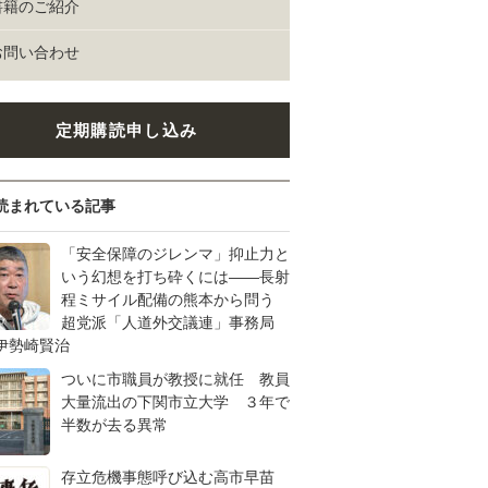
書籍のご紹介
お問い合わせ
定期購読申し込み
読まれている記事
「安全保障のジレンマ」抑止力と
いう幻想を打ち砕くには――長射
程ミサイル配備の熊本から問う
超党派「人道外交議連」事務局
伊勢崎賢治
ついに市職員が教授に就任 教員
大量流出の下関市立大学 ３年で
半数が去る異常
存立危機事態呼び込む高市早苗