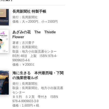
長周新聞社 特製手帳
発行：長周新聞社
価格：大＝2000円、小＝1500円
あざみの花 The Thistle
Flower
著者：古川豊子
発行：長周新聞社
取扱：地方小出版流通センター
B5判 48項 上製 ISBN 978-4-
9909603-4-6
価格：￥2000Ｅ
海に生きる 本州最西端・下関
の漁業密着ルポ
発行：長周新聞社
取扱：長周新聞社、地方小出版流通
センター
Ｂ５判 ５２頁 帯付き ISBN
978-4-9909603-3-9
価格：1,600円＋税