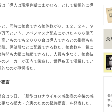
は「導入は現場判断にまかせる」として積極的に導
と、同時に検査できる検体数が８、１２、２４、９
０万円という。アベノマスク配布にかけた４６６億円
、高いものでも２０００台は導入できるとの指摘もあ
病院、保健所などに配置できる数だ。検査数を一気に
査時間も大幅に短縮できるし、人員も少なく、検査技
本のメーカーが国内で製造し、世界各国で活躍してい
極的なのが厚労省だ。
が提言
会は５日、「新型コロナウイルス感染症の今後の感
長
事
の更なる拡大・充実のための緊急提言」を発表した。
刊