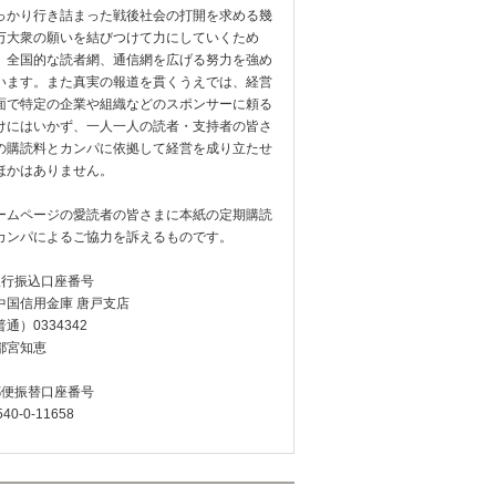
っかり行き詰まった戦後社会の打開を求める幾
万大衆の願いを結びつけて力にしていくため
、全国的な読者網、通信網を広げる努力を強め
います。また真実の報道を貫くうえでは、経営
面で特定の企業や組織などのスポンサーに頼る
けにはいかず、一人一人の読者・支持者の皆さ
の購読料とカンパに依拠して経営を成り立たせ
ほかはありません。
ームページの愛読者の皆さまに本紙の定期購読
カンパによるご協力を訴えるものです。
銀行振込口座番号
中国信用金庫 唐戸支店
通）0334342
都宮知恵
郵便振替口座番号
540-0-11658