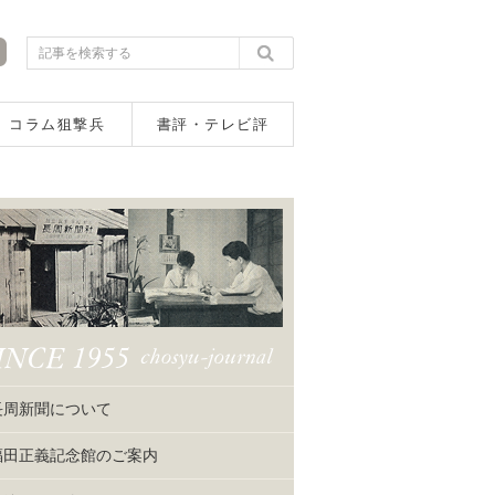
コラム狙撃兵
書評・テレビ評
長周新聞について
福田正義記念館のご案内