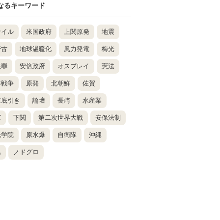
なるキーワード
サイル
米国政府
上関原発
地震
野古
地球温暖化
風力発電
梅光
謀罪
安倍政府
オスプレイ
憲法
鮮戦争
原発
北朝鮮
佐賀
東底引き
論壇
長崎
水産業
軍
下関
第二次世界大戦
安保法制
光学院
原水爆
自衛隊
沖縄
島
ノドグロ