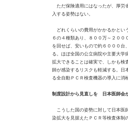
ただ保険適用にはなったが、厚労省
入する姿勢はない。
どれくらいの費用がかかるかという
６の４種類あり、８００万～２００
を回せば、安いもので約６０００台
る。ほぼ全国の公立病院や主要大学
拡大できることは確実で、しかも検
師が感染するリスクも軽減する。日
る全自動ＰＣＲ検査機器の導入に消
制度設計から見直しを 日本医師会
こうした国の姿勢に対して日本医師
染拡大を見据えたＰＣＲ等検査体制