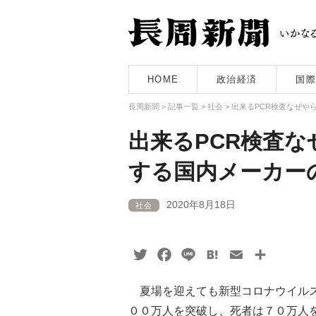
HOME
政治経済
国際
長周新聞
>
記事一覧
>
社会
>
出来るPCR検査なぜや
出来るPCR検査
する国内メーカー
2020年8月18日
社会
Twitter
Facebook
Line
Hatena
Email
共
有
夏場を迎えても新型コロナウイルス
００万人を突破し、死者は７０万人