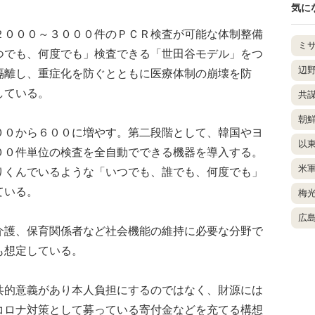
気に
０００～３０００件のＰＣＲ検査が可能な体制整備
ミ
つでも、何度でも」検査できる「世田谷モデル」をつ
辺
隔離し、重症化を防ぐとともに医療体制の崩壊を防
している。
共
朝
０から６００に増やす。第二段階として、韓国やヨ
以
００件単位の検査を全自動でできる機器を導入する。
米
りくんでいるような「いつでも、誰でも、何度でも」
ている。
梅
広
護、保育関係者など社会機能の維持に必要な分野で
も想定している。
的意義があり本人負担にするのではなく、財源には
コロナ対策として募っている寄付金などを充てる構想