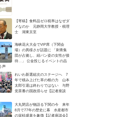
【寄稿】食料品ゼロ税率はなぜダ
メなのか 元静岡大学教授・税理
士 湖東京至
海峡花火大会でVIP席（下関会
場）の異様さが話題に 「刺青集
団が占拠し、紐パン姿の女性が接
待…」 公金投じるイベントの品
う声
れいわ新選組次のステージへ 7
年で積み上げた草の根の力 山本
太郎引退は終わりではない 与野
党茶番の国政揺らせ【記者座談
大丸閉店が物語る下関の今 来年
8月で77年の歴史に幕 水産都市
の栄枯盛衰を象徴【記者座談会】