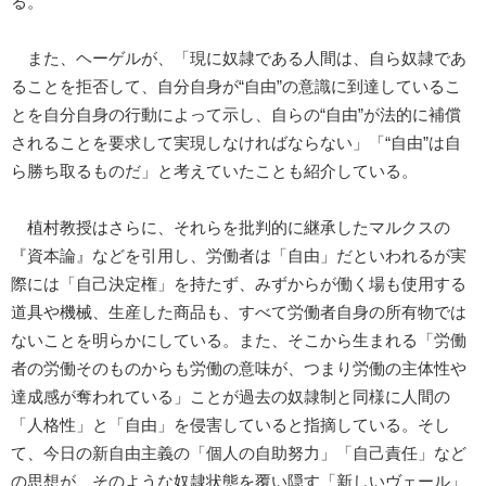
る。
また、ヘーゲルが、「現に奴隷である人間は、自ら奴隷であ
ることを拒否して、自分自身が“自由”の意識に到達しているこ
とを自分自身の行動によって示し、自らの“自由”が法的に補償
されることを要求して実現しなければならない」「“自由”は自
ら勝ち取るものだ」と考えていたことも紹介している。
植村教授はさらに、それらを批判的に継承したマルクスの
『資本論』などを引用し、労働者は「自由」だといわれるが実
際には「自己決定権」を持たず、みずからが働く場も使用する
道具や機械、生産した商品も、すべて労働者自身の所有物では
ないことを明らかにしている。また、そこから生まれる「労働
者の労働そのものからも労働の意味が、つまり労働の主体性や
達成感が奪われている」ことが過去の奴隷制と同様に人間の
「人格性」と「自由」を侵害していると指摘している。そし
て、今日の新自由主義の「個人の自助努力」「自己責任」など
の思想が、そのような奴隷状態を覆い隠す「新しいヴェール」