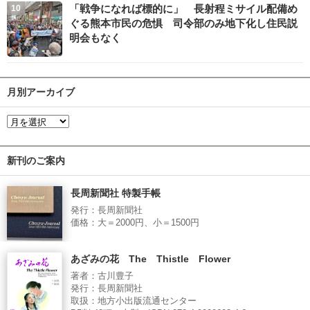
「戦争になれば標的に」 長射程ミサイル配備め
ぐる熊本市民の危惧 司令部のみ地下化し住民説
明会もなく
月別アーカイブ
新刊のご案内
長周新聞社 特製手帳
発行：長周新聞社
価格：大＝2000円、小＝1500円
あざみの花 The Thistle Flower
著者：古川豊子
発行：長周新聞社
取扱：地方小出版流通センター