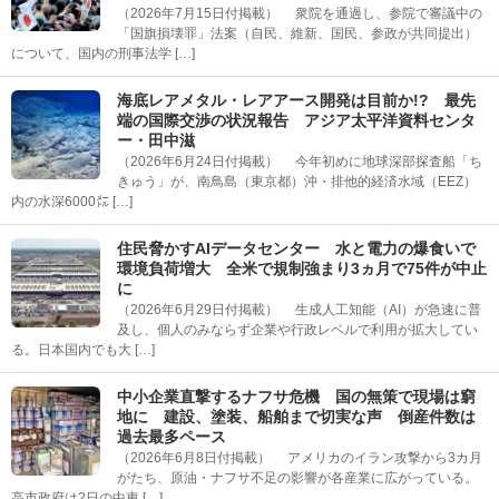
（2026年7月15日付掲載） 衆院を通過し、参院で審議中の
「国旗損壊罪」法案（自民、維新、国民、参政が共同提出）
について、国内の刑事法学 […]
海底レアメタル・レアアース開発は目前か!? 最先
端の国際交渉の状況報告 アジア太平洋資料センタ
ー・田中滋
（2026年6月24日付掲載） 今年初めに地球深部探査船「ち
きゅう」が、南鳥島（東京都）沖・排他的経済水域（EEZ）
内の水深6000㍍ […]
住民脅かすAIデータセンター 水と電力の爆食いで
環境負荷増大 全米で規制強まり3ヵ月で75件が中止
に
（2026年6月29日付掲載） 生成人工知能（AI）が急速に普
及し、個人のみならず企業や行政レベルで利用が拡大してい
る。日本国内でも大 […]
中小企業直撃するナフサ危機 国の無策で現場は窮
地に 建設、塗装、船舶まで切実な声 倒産件数は
過去最多ペース
（2026年6月8日付掲載） アメリカのイラン攻撃から3カ月
がたち、原油・ナフサ不足の影響が各産業に広がっている。
高市政府は2日の中東 […]