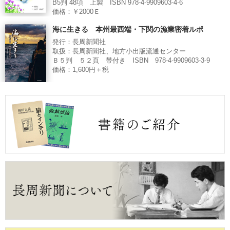
B5判 48項 上製 ISBN 978-4-9909603-4-6
価格：￥2000Ｅ
海に生きる 本州最西端・下関の漁業密着ルポ
発行：長周新聞社
取扱：長周新聞社、地方小出版流通センター
Ｂ５判 ５２頁 帯付き ISBN 978-4-9909603-3-9
価格：1,600円＋税