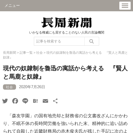
メニュー
いかなる権威にも屈することのない人民の言論機関
長周新聞
>
記事一覧
>
社会
>
現代の奴隷制を魯迅の寓話から考える 『賢人と馬鹿と
奴隷』
現代の奴隷制を魯迅の寓話から考える 『賢人
と馬鹿と奴隷』
2020年7月26日
社会
Twitter
Facebook
Line
Hatena
Email
共
有
「森友学園」の国有地売却と財務省の公文書改ざんにかかわ
り、不眠不休の長時間労働を強いられた末、精神的に追い詰め
られて自殺した近畿財務局の赤木俊夫氏が残した手記に次のよ