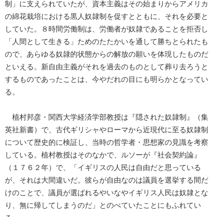
制」に支えられていたが、資本主義はその始まりからアメリカ
の綿花栽培における黒人奴隷制を促すとともに、それを必要と
していた。８時間労働制は、労働者が奴隷であることを拒否し
「人間として生きる」ためのたたかいを通して勝ちとられたも
ので、あらゆる奴隷的状態からの解放の願いを体現したものだ
といえる。新自由主義がそれを過去のものとして葬り去ろうと
するものであったことは、今やだれの目にも明らかとなってい
る。
植村邦彦・関西大学経済学部教授は『隠された奴隷制』（集
英社新書）で、古代ギリシャやローマから近現代に至る奴隷制
について歴史的に検証し、当時の哲学者・思想家の見識を考察
している。植村教授はそのなかで、ルソーが『社会契約論』
（１７６２年）で、「イギリスの人民は自由だと思っている
が、それは大間違いだ。彼らが自由なのは議員を選挙する間だ
けのことで、議員が選ばれるやいなやイギリス人民は奴隷とな
り、無に帰してしまうのだ」とのべていたことにもふれてい