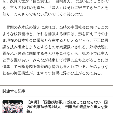
を、奴隷同士が「自己責任」「自助努力」で追い払うことがで
き、主人のおほめを得た。「賢人」はそれに寄与できたことを
知り、まんざらでもない思いでほくそ笑むのだ。
冒頭の赤木氏の訴えに戻れば、当時の中国社会におけるこの
ような奴隷精神と、それを補強する構図は、形を変えてそのま
ま現在の日本社会に厳然と存在するといえるだろう。不正に異
議を挟み阻止しようとするものが馬鹿扱いされる。奴隷状態に
置かれた民衆に同情するそぶりを見せながら、机の下では主人
と手を握りあい、みんなが結束して行動に立ち上がることには
憎悪して分断を図る偽善的な勢力も養われている。そのような
社会の抑圧構造が、ますます鮮明に浮かび上がるのである。
関連する記事
【声明】「国旗損壊罪」は制定してはならない 国
内の刑事法学者148人 「刑事法の観点から重大な疑
義」