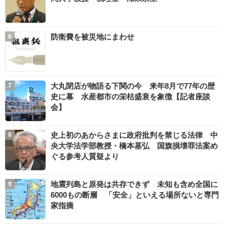
防衛費を被災地にまわせ
大丸閉店が物語る下関の今 来年8月で77年の歴
史に幕 水産都市の栄枯盛衰を象徴【記者座談
会】
史上初のあからさまに政府批判を禁じる法律 中
央大学法学部教授・橋本基弘 国旗損壊罪法案め
ぐる参考人質疑より
地震列島と原発は共存できず 未知も含め全国に
6000もの断層 「安全」といえる場所ないと専門
家指摘