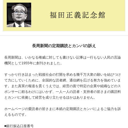
長周新聞の定期購読とカンパの訴え
長周新聞は、いかなる権威に対しても書けない記事は一行もない人民の言論
機関として1955年に創刊されました。
すっかり行き詰まった戦後社会の打開を求める幾千万大衆の願いを結びつけ
て力にしていくために、全国的な読者網、通信網を広げる努力を強めていま
す。また真実の報道を貫くうえでは、経営の面で特定の企業や組織などのス
ポンサーに頼るわけにはいかず、一人一人の読者・支持者の皆さまの購読料
とカンパに依拠して経営を成り立たせるほかはありません。
ホームページの愛読者の皆さまに本紙の定期購読とカンパによるご協力を訴
えるものです。
■銀行振込口座番号