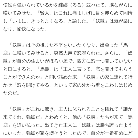
使役を強いられているかを縷縷（るる）並べたて、涙ながらに
嘆いてみせた。「賢人」はこれに痛ましげに目を赤らめて同情
し「いまに、きっとよくなる」と諭した。「奴隷」は気が楽に
なり、愉快になった。
「奴隷」はその後また不平をいいたくなり、出会った「馬
鹿」に嘆いてみせると、突然大声で怒鳴られた。さらに、「奴
隷」が自分の住まいがぼろ小屋で、四方に窓一つ開いていない
と口にすると、「馬鹿」は「主人に言って、窓を開けてもらう
ことができんのか」と問い詰めた末、「奴隷」の家に連れて行
かせ「窓を開けてやる」といって家の外から壁をこわしはじめ
たのだ。
「奴隷」がこれに驚き、主人に叱られることを怖れて「誰か
来てくれ、強盗だ」とわめくと、他の「奴隷」たちが来て「馬
鹿」を追い払った。出てきた主人に「奴隷」は勝ち誇ったよう
にいった。強盗が家を壊そうとしたので、自分が一番初めにど