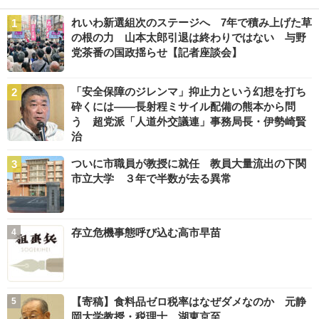
れいわ新選組次のステージへ 7年で積み上げた草
の根の力 山本太郎引退は終わりではない 与野
党茶番の国政揺らせ【記者座談会】
「安全保障のジレンマ」抑止力という幻想を打ち
砕くには――長射程ミサイル配備の熊本から問
う 超党派「人道外交議連」事務局長・伊勢崎賢
治
ついに市職員が教授に就任 教員大量流出の下関
市立大学 ３年で半数が去る異常
存立危機事態呼び込む高市早苗
【寄稿】食料品ゼロ税率はなぜダメなのか 元静
岡大学教授・税理士 湖東京至