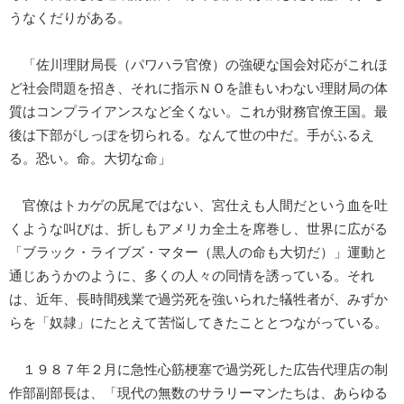
うなくだりがある。
「佐川理財局長（パワハラ官僚）の強硬な国会対応がこれほ
ど社会問題を招き、それに指示ＮＯを誰もいわない理財局の体
質はコンプライアンスなど全くない。これが財務官僚王国。最
後は下部がしっぽを切られる。なんて世の中だ。手がふるえ
る。恐い。命。大切な命」
官僚はトカゲの尻尾ではない、宮仕えも人間だという血を吐
くような叫びは、折しもアメリカ全土を席巻し、世界に広がる
「ブラック・ライブズ・マター（黒人の命も大切だ）」運動と
通じあうかのように、多くの人々の同情を誘っている。それ
は、近年、長時間残業で過労死を強いられた犠牲者が、みずか
らを「奴隷」にたとえて苦悩してきたこととつながっている。
１９８７年２月に急性心筋梗塞で過労死した広告代理店の制
作部副部長は、「現代の無数のサラリーマンたちは、あらゆる