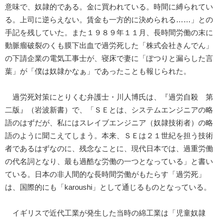
意味で、奴隷的である。金に買われている。時間に縛られてい
る。上司に逆らえない。賃金も一方的に決められる……」との
手記を残していた。また１９８９年１１月、長時間労働の末に
動脈瘤破裂のくも膜下出血で過労死した「株式会社きんでん」
の下請企業の電気工事士が、寝床で妻に「ぽつりと漏らした言
葉」が「僕は奴隷かなぁ」であったことも報じられた。
過労死対策にとりくむ弁護士・川人博氏は、『過労自殺 第
二版』（岩波新書）で、「ＳＥとは、システムエンジニアの略
語のはずだが、私にはスレイブエンジニア（奴隷技術者）の略
語のように聞こえてしまう。本来、ＳＥは２１世紀を担う技術
者であるはずなのに、残念なことに、現代日本では、過重労働
の代名詞となり、最も過酷な労働の一つとなっている」と書い
ている。日本の非人間的な長時間労働がもたらす「過労死」
は、国際的にも「karoushi」として通じるものとなっている。
イギリスで近代工業が発生した当時の綿工業は「児童奴隷