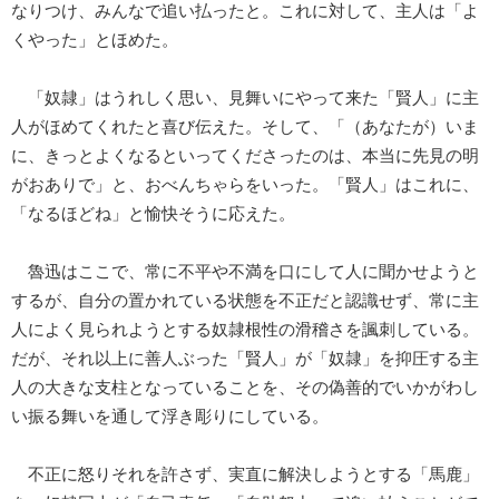
なりつけ、みんなで追い払ったと。これに対して、主人は「よ
くやった」とほめた。
「奴隷」はうれしく思い、見舞いにやって来た「賢人」に主
人がほめてくれたと喜び伝えた。そして、「（あなたが）いま
に、きっとよくなるといってくださったのは、本当に先見の明
がおありで」と、おべんちゃらをいった。「賢人」はこれに、
「なるほどね」と愉快そうに応えた。
魯迅はここで、常に不平や不満を口にして人に聞かせようと
するが、自分の置かれている状態を不正だと認識せず、常に主
人によく見られようとする奴隷根性の滑稽さを諷刺している。
だが、それ以上に善人ぶった「賢人」が「奴隷」を抑圧する主
人の大きな支柱となっていることを、その偽善的でいかがわし
い振る舞いを通して浮き彫りにしている。
不正に怒りそれを許さず、実直に解決しようとする「馬鹿」