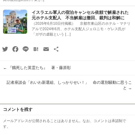
イスラエル軍人の宿泊キャンセル依頼で解雇された
元ホテル支配人 不当解雇は撤回、裁判は和解に
（2026年6月10日付掲載） 京都市東山区のホテル・マテリ
アルで2024年6月、ホテル支配人ジェロニモ・ゲレス氏が
「ガザの虐殺という […]
Twitter
Facebook
Line
Hatena
Email
共
有
←
『餓死した英霊たち』 著・藤原彰
記者座談会「れいわ新選組、しっかりせい！」 命の選別騒動に思うこ
と
→
コメントを残す
メールアドレスが公開されることはありません。なお、コメントは承認制で
す。