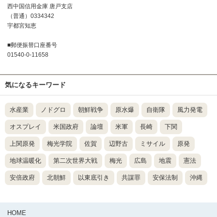
西中国信用金庫 唐戸支店
（普通）0334342
宇都宮知恵
■郵便振替口座番号
01540-0-11658
気になるキーワード
水産業
ノドグロ
朝鮮戦争
原水爆
自衛隊
風力発電
オスプレイ
米国政府
論壇
米軍
長崎
下関
上関原発
梅光学院
佐賀
辺野古
ミサイル
原発
地球温暖化
第二次世界大戦
梅光
広島
地震
憲法
安倍政府
北朝鮮
以東底引き
共謀罪
安保法制
沖縄
HOME