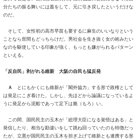
分たちの振る舞いには蓋をして、元に引き戻したというだけな
のだ。
そして、女性初の高市早苗も要するに麻生のいいなりという
ことなら世間もどっちらけだ。男社会を生き抜く女の術みたい
なのを駆使している印象が強く、もっとも嫌がられるパターン
といえる。
「反自民」剥がれる維新 大阪の自民も猛反発
Ａ
とにもかくにも維新が「閣外協力」する形で政権として
は発足にこぎ着けた。しかし、先ほどから論議になっているよ
うに発足から泥船であって足下は脆（もろ）い。
この間、国民民主の玉木が「総理大臣になる覚悟はある」と
発信したり、相当な勘違いをして跳ね回っていたのも特徴だっ
たが、立憲が国民民主の玉木を担ぎ上げて維新とも連携する形