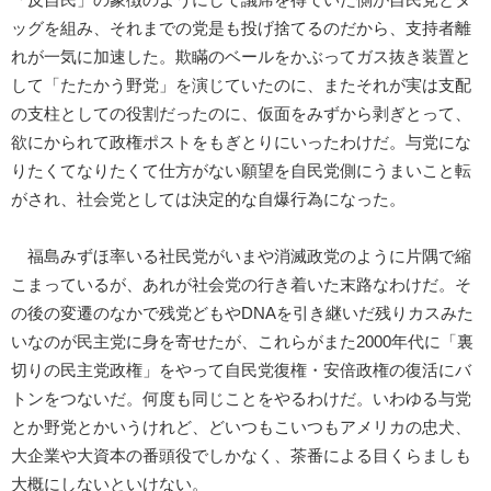
ッグを組み、それまでの党是も投げ捨てるのだから、支持者離
れが一気に加速した。欺瞞のベールをかぶってガス抜き装置と
して「たたかう野党」を演じていたのに、またそれが実は支配
の支柱としての役割だったのに、仮面をみずから剥ぎとって、
欲にかられて政権ポストをもぎとりにいったわけだ。与党にな
りたくてなりたくて仕方がない願望を自民党側にうまいこと転
がされ、社会党としては決定的な自爆行為になった。
福島みずほ率いる社民党がいまや消滅政党のように片隅で縮
こまっているが、あれが社会党の行き着いた末路なわけだ。そ
の後の変遷のなかで残党どもやDNAを引き継いだ残りカスみた
いなのが民主党に身を寄せたが、これらがまた2000年代に「裏
切りの民主党政権」をやって自民党復権・安倍政権の復活にバ
トンをつないだ。何度も同じことをやるわけだ。いわゆる与党
とか野党とかいうけれど、どいつもこいつもアメリカの忠犬、
大企業や大資本の番頭役でしかなく、茶番による目くらましも
大概にしないといけない。