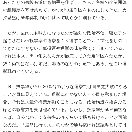
あったりの宗教右派にも触手を伸ばし、さらに各種の企業団体
の組織票を寄せ集めて、かつがつ選挙区をものにしてきた。支
持基盤は55年体制の頃に比べて明らかに崩れている。
だが、皮肉にも味方になったのが強烈な政治不信。寝た子を
起こさない低投票率の選挙をくり返すことで四半世紀をしのい
できたにすぎない。低投票率選挙の味を覚えてしまっている。
それは本来、田中角栄なんかが徹底してきた選挙区をたたかい
抜く術ではないはずだ。邪道のなかの邪道でもある。せこい選
挙戦術ともいえる。
Ｂ
投票率が70～80％台のような選挙では自民党大敗になる
ことが目に見えている。選挙に行かない人々が目を覚ました場
合、それは大量の得票が動くことになる。政治構造を揺さぶる
ほどの影響力を実は秘めている。しかし、投票率が50％前後な
らば、自公合わせて支持率25％くらいで勝ち抜けることが可能
なのだ。「選挙に行く人」のなかで勝ち抜ければ議席としては