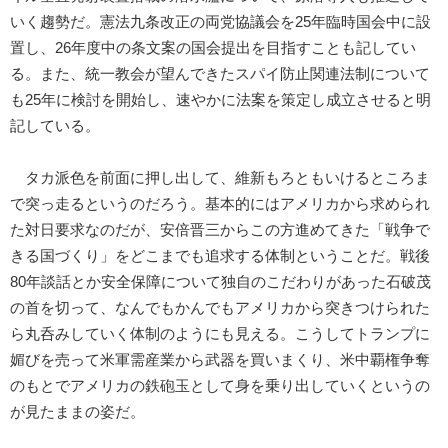
いく趨勢だ。憲法九条改正の両党協議会を25年臨時国会中に設
置し、26年度中の条文案の国会提出を目指すことも記してい
る。また、統一教会が望んできたスパイ防止関連法制について
も25年に検討を開始し、速やかに法案を策定し成立させると明
記している。
タカ派色を前面に押し出して、維新もろともいけるところま
で突っ走るというのだろう。基本的にはアメリカから求められ
た対日要求なのだが、安倍晋三からこの方進めてきた「戦争で
きる国づくり」をどこまでも追求する体制ということだ。戦後
80年談話とか安全保障について独自のこだわりがあった石破茂
の首を切って、なんでもかんでもアメリカから突きつけられた
ら丸呑みしていく体制のようにも見える。こうしてトランプに
媚びを売って米軍需産業から武器を買いまくり、米中覇権争奪
のもとでアメリカの鉄砲玉として身を乗り出していくというの
が見たままの姿だ。