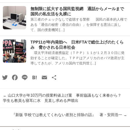
無制限に拡大する国民監視網 通話からメールまで
国民の私生活を丸裸に
第三者のチェックなしで盗聴する警察 国民の基本的人権で
ある「通信の秘密（通信の自由）」を保障する憲法に反し
て、国の捜査機関 […]
TPP11が年内発効へ 日米FTAで総仕上げのたくら
み 脅かされる日本社会
環太平洋経済連携協定（ＴＰＰ）１１が１２月３０日に発
効することが確定した。ＴＰＰはアメリカのオバマ政府が主
導してきたが、アメリカ国内で批判世 […]
Twitter
Facebook
Line
Hatena
Email
共
有
←
山口大学が年10万円の授業料値上げ案 事前協議もなく来春から？
学生も教員も寝耳に水 見直し求める声噴出
『新版 学校では教えてくれない差別と排除の話』 著・安田浩一
→