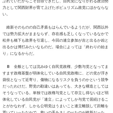
ぶれていたからこそ台頭できたし、自民党になりかわる政治勢
力として関西財界が育て上げたポピュリズム政党にほかならな
い。
維新そのものの自己矛盾もはらんでいるようだが、関西以外
では勢力拡大がままならず、存在感も乏しくなっているなかで
松井も橋下も政界を引退し、今回の連立参加が吉と出るか凶と
出るかは博打みたいなものだ。場合によっては「終わりの始ま
り」になるからだ。
Ｂ
全般としては沈みゆく自民党政権、少数与党となってま
すます政権基盤が弱体化している自民党政権に、どの党が浮き
袋役となって近寄り、傷物になるリスクを負うのかという競争
だったわけだ。野党の勘違いはあっても、大きな構造としては
そうなっている。単独では政権与党として存立し得ないほど弱
体化している自民党が「連立」によってしか与党で居続けるこ
とがかなわず、しかも公明党はうまいこと連立離脱して距離を
置いていったなかで、救いの手をさしのべたのが維新だった。