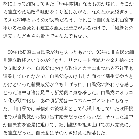
盤によって維持してきた「55年体制」なるものが壊れ、そこか
ら連立や政治改革騒動をくり返しながら、なんとか息継ぎをし
てきた30年というのが実態だろう。それこそ自民党は村山富市
率いる社会党とも連立を組んだ歴史があるわけで、「維新との
連立」など今さら驚きでもなんでもない。
90年代初頭に自民党が力を失ったもとで、93年に非自民の細
川連立政権というのができた。リクルート問題とか金丸信への
ヤミ献金とか、自民党における政治とカネにまつわる不祥事も
連発していたなかで、自民党を抜け出した面々で新生党やさき
がけといった新興政党が立ち上げられ、自民党の終わりを感じ
とった連中は逃げ足早く新党側に身を移した。自民党のオワコ
ン化が顕在化し、あの頃新党は一つのムーブメントにもなっ
た。山口県では岸信介の後継者として代議士をしていた吹田愰
までが自民党から抜け出す始末だったくらいだ。そうした連中
が自民党を後景に退けて、細川護煕を担ぎ上げての八党派によ
る連立だった。自民党はそのとき野党に転落した。