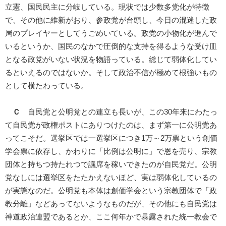
立憲、国民民主に分岐している。現状では少数多党化が特徴
で、その他に維新がおり、参政党が台頭し、今日の混迷した政
局のプレイヤーとしてうごめいている。政党の小物化が進んで
いるというか、国民のなかで圧倒的な支持を得るような受け皿
となる政党がいない状況を物語っている。総じて弱体化してい
るといえるのではないか。そして政治不信が極めて根強いもの
として横たわっている。
Ｃ
自民党と公明党との連立も長いが、この30年来にわたっ
て自民党が政権ポストにありつけたのは、まず第一に公明党あ
ってこそだ。選挙区では一選挙区につき1万～2万票という創価
学会票に依存し、かわりに「比例は公明に」で恩を売り、宗教
団体と持ちつ持たれつで議席を稼いできたのが自民党だ。公明
党なしには選挙区をたたかえないほど、実は弱体化しているの
が実態なのだ。公明党も本体は創価学会という宗教団体で「政
教分離」などあってないようなものだが、その他にも自民党は
神道政治連盟であるとか、ここ何年かで暴露された統一教会で