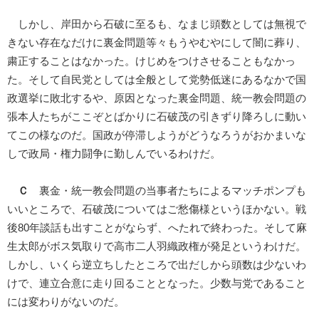
しかし、岸田から石破に至るも、なまじ頭数としては無視で
きない存在なだけに裏金問題等々もうやむやにして闇に葬り、
粛正することはなかった。けじめをつけさせることもなかっ
た。そして自民党としては全般として党勢低迷にあるなかで国
政選挙に敗北するや、原因となった裏金問題、統一教会問題の
張本人たちがここぞとばかりに石破茂の引きずり降ろしに動い
てこの様なのだ。国政が停滞しようがどうなろうがおかまいな
しで政局・権力闘争に勤しんでいるわけだ。
Ｃ
裏金・統一教会問題の当事者たちによるマッチポンプも
いいところで、石破茂についてはご愁傷様というほかない。戦
後80年談話も出すことがならず、へたれで終わった。そして麻
生太郎がボス気取りで高市二人羽織政権が発足というわけだ。
しかし、いくら逆立ちしたところで出だしから頭数は少ないわ
けで、連立合意に走り回ることとなった。少数与党であること
には変わりがないのだ。