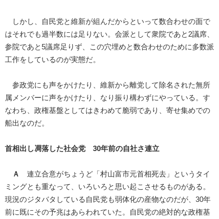
しかし、自民党と維新が組んだからといって数合わせの面で
はそれでも過半数には足りない。会派として衆院であと2議席、
参院であと5議席足りず、この穴埋めと数合わせのために多数派
工作をしているのが実態だ。
参政党にも声をかけたり、維新から離党して除名された無所
属メンバーに声をかけたり、なり振り構わずにやっている。す
なわち、政権基盤としてはきわめて脆弱であり、寄せ集めでの
船出なのだ。
首相出し凋落した社会党 30年前の自社さ連立
Ａ
連立合意がちょうど「村山富市元首相死去」というタイ
ミングとも重なって、いろいろと思い起こさせるものがある。
現況のジタバタしている自民党も弱体化の産物なのだが、30年
前に既にその予兆はあらわれていた。自民党の絶対的な政権基