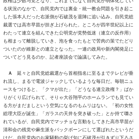
政権は少数与党となり、これまでになく自民党が弱体化してい
る状況のなかで、自民党内では裏金・統一教会問題を引き起こ
した張本人だった右派側が石破茂を退陣に追い込み、自民党総
裁選では高市早苗が担ぎ上げられた。ところが四半世紀以上に
わたって連立を組んできた公明党が党勢低迷（連立の反作用）
も相まって離脱していき、泡を食ったもとで苦肉の策でたどり
ついたのが維新との連立となった。一連の政局や新内閣発足に
ついてどう見るのか、記者座談会で論議してみた。
Ａ
延々と自民党総裁選から首相指名に至るまでテレビが垂
れ流し、まるで電波ジャックしているような毎日だ。毎朝ニュ
ースをつけると、「クマが出た」「どうなる連立政権？」ばか
りがくり広げられて、そりゃ大谷翔平のホームランでも見てい
る方がまだましという空気になるのもムリはない。「初の女性
総理大臣が誕生」「ガラスの天井を突き破った」とか持て囃さ
れているが、自民党内でマッチョな言動をしてきた高市早苗が
清和会の残党や麻生派をバックボーンにして選ばれたというだ
けだ。自民党内のお家騒動の挙げ句に石破茂が引きずり下ろさ