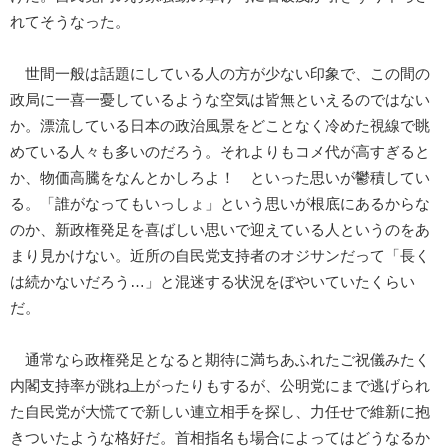
れてそうなった。
世間一般は話題にしている人の方が少ない印象で、この間の
政局に一喜一憂しているような空気は皆無といえるのではない
か。漂流している日本の政治風景をどことなく冷めた視線で眺
めている人々も多いのだろう。それよりもコメ代が高すぎると
か、物価高騰をなんとかしろよ！ といった思いが鬱積してい
る。「誰がなってもいっしょ」という思いが根底にあるからな
のか、新政権発足を喜ばしい思いで迎えている人というのをあ
まり見かけない。近所の自民党支持者のオジサンだって「長く
は続かないだろう…」と混迷する状況をぼやいていたくらい
だ。
通常なら政権発足となると期待に満ちあふれたご祝儀みたく
内閣支持率が跳ね上がったりもするが、公明党にまで逃げられ
た自民党が大慌てで新しい連立相手を探し、力任せで維新に抱
きついたような格好だ。首相指名も場合によってはどうなるか