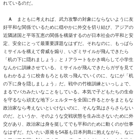
れているのだ。
Ａ
まともに考えれば、武力攻撃の対象にならないように友
好平和な関係でいるために穏やかに外交を切り結び、アジアの
近隣諸国と平等互恵の関係を構築するのが日本社会の平和と安
定、安全にとって最重要課題なはずだ。それなのに、もっぱら
ミサイルを構えて脅威を煽り、いざミサイルが飛んできたら
「机の下に隠れましょう」とＪアラートをかき鳴らして小学生
なんかに訓練させている。ミサイルが飛んできたらガザを見て
もわかるように校舎もろとも吹っ飛んでいくのに、なにが「机
の下に身を隠しましょう」だ。戦中の竹槍訓練といっしょで、
まるでバカみたいなことをしている。本気で子どもたちの生命
を守るなら頑丈な地下シェルターを全国に作るとかをまともな
政治家なら考えないといけないのに、そんな気はさらさらない
のだ。というか、そのような交戦状態を生み出さないために外
交があり、政治家は身を挺してでも平和のために動くのが仕事
なはずだ。だいたい原発を54基も日本列島に抱えながら、なに