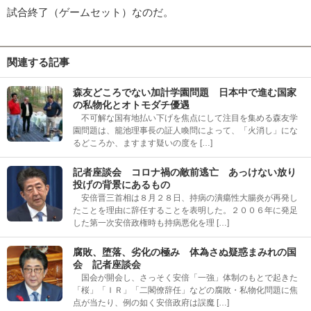
試合終了（ゲームセット）なのだ。
関連する記事
森友どころでない加計学園問題 日本中で進む国家
の私物化とオトモダチ優遇
不可解な国有地払い下げを焦点にして注目を集める森友学
園問題は、籠池理事長の証人喚問によって、「火消し」にな
るどころか、ますます疑いの度を […]
記者座談会 コロナ禍の敵前逃亡 あっけない放り
投げの背景にあるもの
安倍晋三首相は８月２８日、持病の潰瘍性大腸炎が再発し
たことを理由に辞任することを表明した。２００６年に発足
した第一次安倍政権時も持病悪化を理 […]
腐敗、堕落、劣化の極み 体為さぬ疑惑まみれの国
会 記者座談会
国会が開会し、さっそく安倍「一強」体制のもとで起きた
「桜」「ＩＲ」「二閣僚辞任」などの腐敗・私物化問題に焦
点が当たり、例の如く安倍政府は誤魔 […]