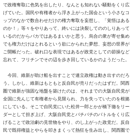
で政権奪取に色気を出したり、なんとも知れない騒動をくり広
げていた。国民や有権者から浮き上がった国会という小さなコ
ップのなかで数合わせだけの権力奪取を妄想し、「覚悟はある
のか！」等々をやりあって、終いには決裂してののしりあって
いるのだからバカではあるまいかと思う。烏合の衆が寄せ集め
でも権力だけはとれるという欲にかられた夢想、妄想の世界が
ご開帳だった。破れ口な表現ではあるが政党としての節操など
忘れて、フリチンでその辺を歩き回しているかのようだった。
今回、維新が助け船を出すことで連立政権は動き出すのだろ
う。しかし、維新はもともと反自民が売りだったはずだ。関西
圏で維新が強固な地盤を築けたのは、それまでの大阪自民党が
全国に先んじて有権者から見限られ、力を失っていたのを根拠
にしている。そこで自民党にいた松井一郎とかが橋下徹をリー
ダーとして担ぎ上げ、大阪自民党とバチバチのバトルをくり広
げることで政治劇の見世物をやり、のし上がった政党だ。反自
民で既得権益とやらを叩きまくって熱狂を生み出し、関西圏で