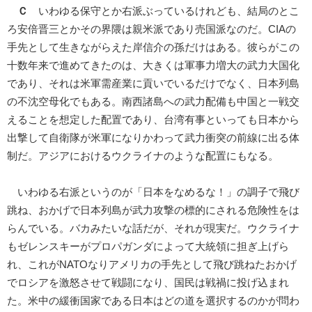
Ｃ
いわゆる保守とか右派ぶっているけれども、結局のとこ
ろ安倍晋三とかその界隈は親米派であり売国派なのだ。CIAの
手先として生きながらえた岸信介の孫だけはある。彼らがこの
十数年来で進めてきたのは、大きくは軍事力増大の武力大国化
であり、それは米軍需産業に貢いでいるだけでなく、日本列島
の不沈空母化でもある。南西諸島への武力配備も中国と一戦交
えることを想定した配置であり、台湾有事といっても日本から
出撃して自衛隊が米軍になりかわって武力衝突の前線に出る体
制だ。アジアにおけるウクライナのような配置にもなる。
いわゆる右派というのが「日本をなめるな！」の調子で飛び
跳ね、おかげで日本列島が武力攻撃の標的にされる危険性をは
らんでいる。バカみたいな話だが、それが現実だ。ウクライナ
もゼレンスキーがプロパガンダによって大統領に担ぎ上げら
れ、これがNATOなりアメリカの手先として飛び跳ねたおかげ
でロシアを激怒させて戦闘になり、国民は戦禍に投げ込まれ
た。米中の緩衝国家である日本はどの道を選択するのかが問わ