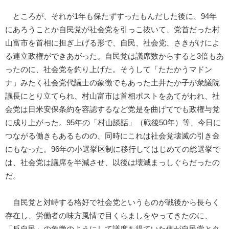
ところが、それが1年も保たずすったもんだした後に、94年
にあろうことか自民党が社会党を引っこ抜いて、党首だった村
山富市を首相に担ぎ上げる形で、自民、社会党、さきがけによ
る連立政権ができあがった。自民党は議席数からすると3倍もあ
ったのに、社会党を釣り上げた。そうして「たたかうマドン
ナ」みたく社会党代議士の象徴でもあった土井たか子が衆議院
議長にとり立てられ、村山富市は首相ポストをあてがわれ、社
会党は日米安保条約を容認するなど党是を曲げてでも政権与党
に成り上がった。95年の「村山談話」（戦後50年）等、今日に
つながる働きもあるものの、同時にこれは社会党壊滅の引き金
にもなった。96年の小選挙区制に移行してはじめての総選挙で
は、社会党は議席を半減させ、以後は壊滅まっしぐらだったの
だ。
自民党と対峙する格好で社会党というものが戦後から長らく
存在し、労働者の味方風情で目くらましをやってきたのに、
「反自民」の象徴のようにして議席を得ていた側が自民党とタ