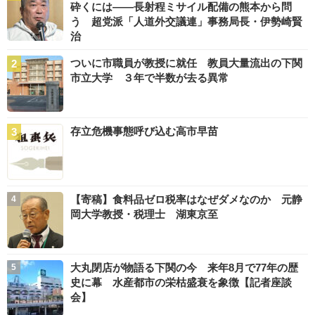
砕くには――長射程ミサイル配備の熊本から問
う 超党派「人道外交議連」事務局長・伊勢崎賢
治
ついに市職員が教授に就任 教員大量流出の下関
市立大学 ３年で半数が去る異常
存立危機事態呼び込む高市早苗
【寄稿】食料品ゼロ税率はなぜダメなのか 元静
岡大学教授・税理士 湖東京至
大丸閉店が物語る下関の今 来年8月で77年の歴
史に幕 水産都市の栄枯盛衰を象徴【記者座談
会】