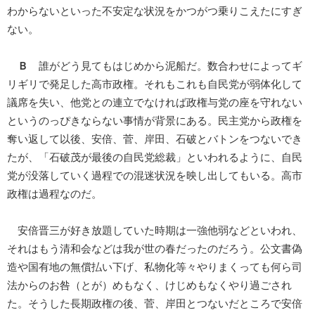
わからないといった不安定な状況をかつがつ乗りこえたにすぎ
ない。
Ｂ
誰がどう見てもはじめから泥船だ。数合わせによってギ
リギリで発足した高市政権。それもこれも自民党が弱体化して
議席を失い、他党との連立でなければ政権与党の座を守れない
というのっぴきならない事情が背景にある。民主党から政権を
奪い返して以後、安倍、菅、岸田、石破とバトンをつないでき
たが、「石破茂が最後の自民党総裁」といわれるように、自民
党が没落していく過程での混迷状況を映し出してもいる。高市
政権は過程なのだ。
安倍晋三が好き放題していた時期は一強他弱などといわれ、
それはもう清和会などは我が世の春だったのだろう。公文書偽
造や国有地の無償払い下げ、私物化等々やりまくっても何ら司
法からのお咎（とが）めもなく、けじめもなくやり過ごされ
た。そうした長期政権の後、菅、岸田とつないだところで安倍