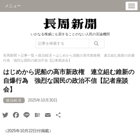
メニュー
いかなる権威にも屈することのない人民の言論機関
長周新聞
>
記事一覧
>
政治経済
>
はじめから泥船の高市新政権 連立組む維新の自爆
行為 強烈な国民の政治不信【記者座談会】
はじめから泥船の高市新政権 連立組む維新の
自爆行為 強烈な国民の政治不信【記者座談
会】
2025年10月30日
政治経済
Twitter
Facebook
Line
Hatena
Email
共
有
（2025年10月22日付掲載）