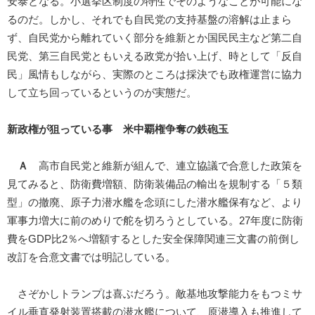
安泰となる。小選挙区制度の特性でそのようなことが可能にな
るのだ。しかし、それでも自民党の支持基盤の溶解は止まら
ず、自民党から離れていく部分を維新とか国民民主など第二自
民党、第三自民党ともいえる政党が拾い上げ、時として「反自
民」風情もしながら、実際のところは採決でも政権運営に協力
して立ち回っているというのが実態だ。
新政権が狙っている事 米中覇権争奪の鉄砲玉
Ａ
高市自民党と維新が組んで、連立協議で合意した政策を
見てみると、防衛費増額、防衛装備品の輸出を規制する「５類
型」の撤廃、原子力潜水艦を念頭にした潜水艦保有など、より
軍事力増大に前のめりで舵を切ろうとしている。27年度に防衛
費をGDP比2％へ増額するとした安全保障関連三文書の前倒し
改訂を合意文書では明記している。
さぞかしトランプは喜ぶだろう。敵基地攻撃能力をもつミサ
イル垂直発射装置搭載の潜水艦について、原潜導入も推進して