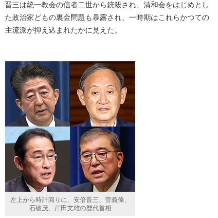
晋三は統一教会の信者二世から銃殺され、清和会をはじめとし
た政治家どもの裏金問題も暴露され、一時期はこれらかつての
主流派が抑え込まれたかに見えた。
左上から時計回りに、安倍晋三、菅義偉、
石破茂、岸田文雄の歴代首相