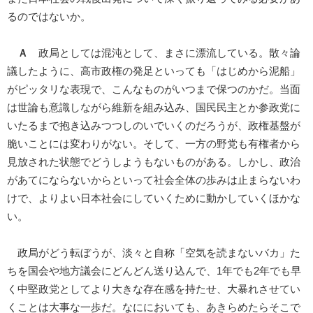
るのではないか。
Ａ
政局としては混沌として、まさに漂流している。散々論
議したように、高市政権の発足といっても「はじめから泥船」
がピッタリな表現で、こんなものがいつまで保つのかだ。当面
は世論も意識しながら維新を組み込み、国民民主とか参政党に
いたるまで抱き込みつつしのいでいくのだろうが、政権基盤が
脆いことには変わりがない。そして、一方の野党も有権者から
見放された状態でどうしようもないものがある。しかし、政治
があてにならないからといって社会全体の歩みは止まらないわ
けで、よりよい日本社会にしていくために動かしていくほかな
い。
政局がどう転ぼうが、淡々と自称「空気を読まないバカ」た
ちを国会や地方議会にどんどん送り込んで、1年でも2年でも早
く中堅政党としてより大きな存在感を持たせ、大暴れさせてい
くことは大事な一歩だ。なににおいても、あきらめたらそこで