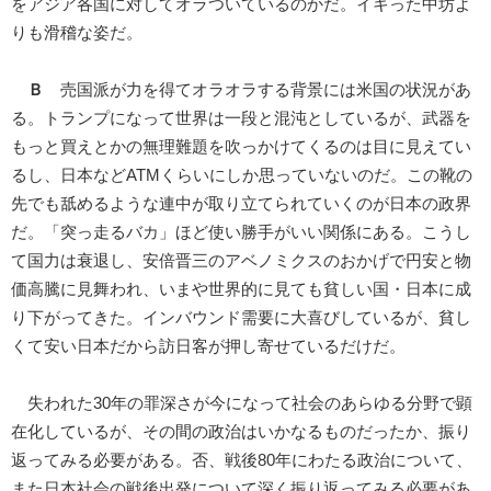
をアジア各国に対してオラついているのかだ。イキった中坊よ
りも滑稽な姿だ。
Ｂ
売国派が力を得てオラオラする背景には米国の状況があ
る。トランプになって世界は一段と混沌としているが、武器を
もっと買えとかの無理難題を吹っかけてくるのは目に見えてい
るし、日本などATMくらいにしか思っていないのだ。この靴の
先でも舐めるような連中が取り立てられていくのが日本の政界
だ。「突っ走るバカ」ほど使い勝手がいい関係にある。こうし
て国力は衰退し、安倍晋三のアベノミクスのおかげで円安と物
価高騰に見舞われ、いまや世界的に見ても貧しい国・日本に成
り下がってきた。インバウンド需要に大喜びしているが、貧し
くて安い日本だから訪日客が押し寄せているだけだ。
失われた30年の罪深さが今になって社会のあらゆる分野で顕
在化しているが、その間の政治はいかなるものだったか、振り
返ってみる必要がある。否、戦後80年にわたる政治について、
また日本社会の戦後出発について深く振り返ってみる必要があ