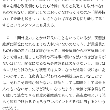
連立を組む政党側からしたら冷静に見ると貧乏くじ以外のなに
ものでもない。維新としてはおっかなびっくりなのか「閣外協
力」で距離を起きつつ、いざとなれば浮き袋を切り離して逃亡
するというスタンスにも見える。
Ｃ 「閣外協力」とか格好良いことをいっているが、実態は
維新に閣僚になれるような人材がいないのだろう。所属議員た
ちの行儀の悪さには定評があって、国会議員から地方議員に至
るまで過去に起こした事件や不祥事の類いを洗い出せばきりが
ないほどだ。閣僚になるなら身体調査は欠かせないし、叩けば
ホコリだらけみたいな状態では大臣になった途端に袋叩きにあ
うのがオチだ。任命責任が問われる事態続出みたいなことで
は、それこそ政権が保たない。維新としては閣僚として出せる
人材もいないが、先ほど話しになったように最後は浮き袋を切
り離して逃亡できる程度の距離感でもって、高市政権という恐
らく短期で終わるであろうワンポイントの政権に与するという
のだろう。