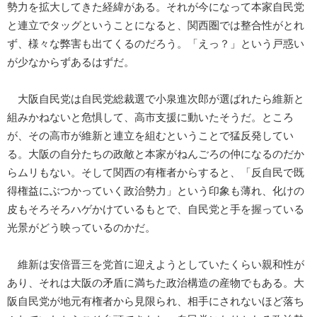
勢力を拡大してきた経緯がある。それが今になって本家自民党
と連立でタッグということになると、関西圏では整合性がとれ
ず、様々な弊害も出てくるのだろう。「えっ？」という戸惑い
が少なからずあるはずだ。
大阪自民党は自民党総裁選で小泉進次郎が選ばれたら維新と
組みかねないと危惧して、高市支援に動いたそうだ。ところ
が、その高市が維新と連立を組むということで猛反発してい
る。大阪の自分たちの政敵と本家がねんごろの仲になるのだか
らムリもない。そして関西の有権者からすると、「反自民で既
得権益にぶつかっていく政治勢力」という印象も薄れ、化けの
皮もそろそろハゲかけているもとで、自民党と手を握っている
光景がどう映っているのかだ。
維新は安倍晋三を党首に迎えようとしていたくらい親和性が
あり、それは大阪の矛盾に満ちた政治構造の産物でもある。大
阪自民党が地元有権者から見限られ、相手にされないほど落ち