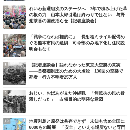
れいわ新選組次のステージへ 7年で積み上げた草
の根の力 山本太郎引退は終わりではない 与野
党茶番の国政揺らせ【記者座談会】
「戦争になれば標的に」 長射程ミサイル配備め
ぐる熊本市民の危惧 司令部のみ地下化し住民説
明会もなく
【記者座談会】語れなかった東京大空襲の真実
――首都圏制圧のための大虐殺 130回の空襲で
死者・行方不明者25万人
おじい、おばあが見た沖縄戦 「無抵抗の民の皆
殺しだった」 占領目的の明確な意図
地震列島と原発は共存できず 未知も含め全国に
6000もの断層 「安全」といえる場所ないと専門