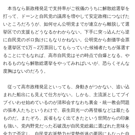
本当なら新政権発足で支持率がご祝儀のうちに解散総選挙を
打って、ドーンと自民党の議席を増やして安定政権につなげた
いところだろうが、如何せん公明党までが連立から離脱して選
挙区での支援もどうなるかわからない。下手に突っ込んだら逆
に自民党のボロ負けにもなりかねない。公明党から創価学会票
を選挙区で1万～2万票回してもらっていた候補者たちが落選す
ることにでもなれば、高市自民党はその時点で自爆となる。や
れるものなら解散総選挙をやってみればいいが、恐らくそんな
度胸はないのだろう。
従って高市政権発足といっても、身動きがつかない、追い込
まれた船出にも見えて仕方がない。しかも、主流派としてブイ
ブイいわせ始めているのが清和会すなわち裏金・統一教会問題
の張本人たちというわけで、萩生田光一の再登板などは最たる
ものだ。またぞろ、反省もなく出てきたという世間からの印象
も強い。党内野党だった石破茂が自民党総裁に選ばれた意味を
全力で否定し、自民党右派勢力が党勢低迷の要因にもなった自