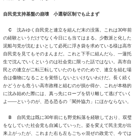
自民党支持基盤の崩壊 小選挙区制でも止まず
Ｃ
沈みゆく自民党と連立を組んだ末の没落。これは30年前
の経験というだけでなく今日にも当てはまる。少数派と化した
泥船与党が沈むまいとして必死に浮き袋を求めている様は高市
自民党を見てもそのまんまだ。これと下手に組んだら、一蓮托
生で沈んでいくというのは社会党に限った話ではない。高市自
民との連立が二転三転していたのもそのためで、連立を組む場
合は傷物になることを覚悟しないといけないわけだ。長く続く
かどうかも危うい高市政権と組むのが損か得か、これが本格的
に沈み始めた際には、真っ先にロープを切り離して逃げていく
よ――というのが、恐る恐るの「閣外協力」にほかならない。
Ｂ
自民党は既に30年前にも野党転落を経験しており、双璧
をなしていた社会党も自滅していった。姿を変えて民主党が出
来上がったが、これまた右も左もごちゃ混ぜの政党で、今では