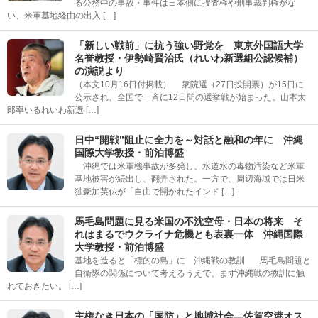
る公務中の事故・事件は日本側に捜査権や刑事裁判権がな
い、米軍基地経由の出入 […]
「新しい戦前」に抗う強い野党を 東京外国語大学
名誉教授・伊勢崎賢治氏（れいわ新選組公認候補）
の演説より
（本文10月16日付掲載） 衆院選（27日投開票）が15日に
公示され、全国で一斉に12日間の選挙戦が始まった。山本太
郎率いるれいわ新選 […]
日中“開戦”阻止に全力を～対話と融和の年に 沖縄
国際大学教授・前泊博盛
沖縄では米軍機事故が多発し、水道水の毒物汚染など米軍
基地被害が続出し、翻弄された。一方で、周辺海域では日米
独豪加英仏が「自由で開かれたインド […]
馬毛島問題に見る米国の不沈空母・日本の将来 そ
れはまるでウクライナ危機とも表裏一体 沖縄国際
大学教授・前泊博盛
基地を造ると「標的の島」に 沖縄戦の教訓 馬毛島問題と
自衛隊の関係について考えるうえで、まず沖縄戦の教訓に触
れておきたい。 […]
主権なき日本の「国防」と地域社会―佐賀空港オス