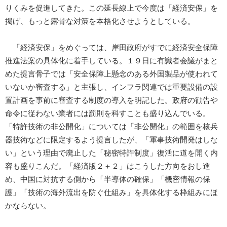
りくみを促進してきた。この延長線上で今度は「経済安保」を
掲げ、もっと露骨な対策を本格化させようとしている。
「経済安保」をめぐっては、岸田政府がすでに経済安全保障
推進法案の具体化に着手している。１９日に有識者会議がまと
めた提言骨子では「安全保障上懸念のある外国製品が使われて
いないか審査する」と主張し、インフラ関連では重要設備の設
置計画を事前に審査する制度の導入を明記した。政府の勧告や
命令に従わない業者には罰則を科すことも盛り込んでいる。
「特許技術の非公開化」については「非公開化」の範囲を核兵
器技術などに限定するよう提言したが、「軍事技術開発はしな
い」という理由で廃止した「秘密特許制度」復活に道を開く内
容も盛りこんだ。「経済版２＋２」はこうした方向をおし進
め、中国に対抗する側から「半導体の確保」「機密情報の保
護」「技術の海外流出を防ぐ仕組み」を具体化する枠組みにほ
かならない。