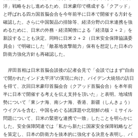
洋」戦略をおし進めるため、日米豪印で構成する「クアッド」
と呼ばれる四カ国首脳会合を今年前半に日本で開催する方針を
確認した。さらに中国製品の排除等、経済分野の日米連携を強
めるために、日米の外務・経済閣僚による「経済版２＋２」を
新設することも決定。同時に日米２＋２（日米安全保障協議委
員会）で明確にした「敵基地攻撃能力」保有を想定した日本の
防衛力強化方針も再確認した。
岸田首相は日米首脳会談後の記者会見で「会談ではまず“自由
で開かれたインド太平洋”の実現に向け、バイデン大統領の訪日
を得て、次回日米豪印首脳会合（クアッド首脳会合）を本年前
半に日本で開催する考えを伝え支持を頂いた」と表明。地域情
勢について「東シナ海、南シナ海、香港、新疆（しんきょう）
ウイグルを含む、中国をめぐる諸課題や北朝鮮の核・ミサイル
問題について、日米の緊密な連携で一致」したことを明らかに
した。安全保障関連では「私から新たに国家安全保障戦略など
を策定し、日本の防衛力を抜本的に強化する決意を表明し、バ