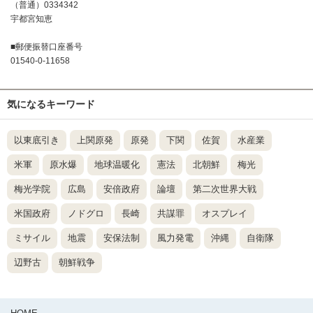
（普通）0334342
宇都宮知恵
■郵便振替口座番号
01540-0-11658
気になるキーワード
以東底引き
上関原発
原発
下関
佐賀
水産業
米軍
原水爆
地球温暖化
憲法
北朝鮮
梅光
梅光学院
広島
安倍政府
論壇
第二次世界大戦
米国政府
ノドグロ
長崎
共謀罪
オスプレイ
ミサイル
地震
安保法制
風力発電
沖縄
自衛隊
辺野古
朝鮮戦争