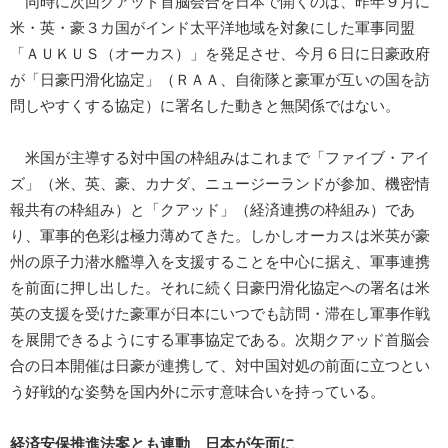
同時に次回クアッド首脳会合を日本で開くのは、昨年９月に
米・英・豪３カ国がインド太平洋地域を対象にした軍事同盟
「ＡＵＫＵＳ（オーカス）」を発足させ、今月６日に日豪政府
が「日豪円滑化協定」（ＲＡＡ、自衛隊と豪軍が互いの国を訪
問しやすくする協定）に署名した動きと無関係ではない。
米国が主導する対中国の枠組みはこれまで「ファイブ・アイ
ズ」（米、英、豪、カナダ、ニュージーランドが参加、機密情
報共有の枠組み）と「クアッド」（経済連携の枠組み）であ
り、軍事的色彩は極力薄めてきた。しかしオーカスは米英が豪
州の原子力潜水艦導入を支援することを中心に据え、軍事連携
を前面に押し出した。それに続く日豪円滑化協定への署名は米
英の支援を受けた豪軍が日本にいつでも訪問・滞在し軍事作戦
を展開できるようにする軍事協定である。次期クアッド首脳会
合の日本開催は日豪が連携して、対中国対処の前面に立つとい
う好戦的な姿勢を国内外に示す意味合いを持っている。
経済安保推進法案とも連動 日本が矢面に