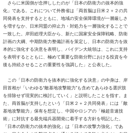
さらに米国側が念押ししたのが「日本の防衛力の抜本的強
化」である。これについて外務省は「両首脳は日米２＋２の共
同発表を支持するとともに、地域の安全保障環境が一層厳しさ
を増すなか、日米同盟の抑止力・対処力を一層強化することで
一致した。岸田総理大臣から、新たに国家安全保障戦略、防衛
計画の大綱、中期防衛力整備計画を策定し、日本の防衛力を抜
本的に強化する決意を表明し、バイデン大統領は、これに支持
を表明するとともに、極めて重要な防衛分野における投資を今
後も持続させることの重要性を強調した」と公表した。
この「日本の防衛力を抜本的に強化する決意」の中身は、岸
田首相が「いわゆる“敵基地攻撃能力”も含めてあらゆる選択肢
を排除せず現実的に検討していく」と説明したことを指す。ま
た、両首脳が支持したという「日米２＋２共同発表」には「敵
基地攻撃能力」保有を想定し、中国やロシアの「極超音速技
術」に対抗する最先端兵器開発に着手する方針を明記した。
「日本の防衛力の抜本的強化」は「日本の攻撃力強化」であ