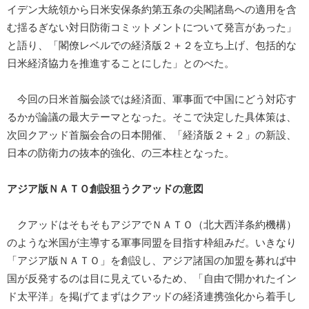
イデン大統領から日米安保条約第五条の尖閣諸島への適用を含
む揺るぎない対日防衛コミットメントについて発言があった」
と語り、「閣僚レベルでの経済版２＋２を立ち上げ、包括的な
日米経済協力を推進することにした」とのべた。
今回の日米首脳会談では経済面、軍事面で中国にどう対応す
るかが論議の最大テーマとなった。そこで決定した具体策は、
次回クアッド首脳会合の日本開催、「経済版２＋２」の新設、
日本の防衛力の抜本的強化、の三本柱となった。
アジア版ＮＡＴＯ創設狙うクアッドの意図
クアッドはそもそもアジアでＮＡＴＯ（北大西洋条約機構）
のような米国が主導する軍事同盟を目指す枠組みだ。いきなり
「アジア版ＮＡＴＯ」を創設し、アジア諸国の加盟を募れば中
国が反発するのは目に見えているため、「自由で開かれたイン
ド太平洋」を掲げてまずはクアッドの経済連携強化から着手し