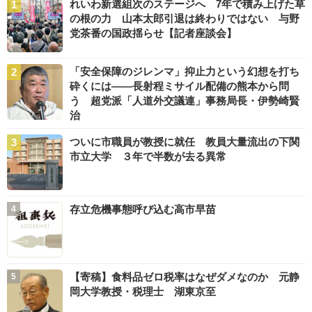
れいわ新選組次のステージへ 7年で積み上げた草
の根の力 山本太郎引退は終わりではない 与野
党茶番の国政揺らせ【記者座談会】
「安全保障のジレンマ」抑止力という幻想を打ち
砕くには――長射程ミサイル配備の熊本から問
う 超党派「人道外交議連」事務局長・伊勢崎賢
治
ついに市職員が教授に就任 教員大量流出の下関
市立大学 ３年で半数が去る異常
存立危機事態呼び込む高市早苗
【寄稿】食料品ゼロ税率はなぜダメなのか 元静
岡大学教授・税理士 湖東京至