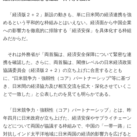
「経済版２＋２」新設の動きも、単に日米間の経済連携を強
めるという平和的な枠組みとはいえない。経済面から中国企業
への影響力を徹底的に排除する「経済安保」を具体化する枠組
みだからだ。
それは外務省が「両首脳は、経済安全保障について緊密な連
携を確認した。さらに、両首脳は、閣僚レベルの日米経済政策
協議委員会（経済版２＋２）の立ち上げに合意するととも
に、“日米競争力・強靱性（コア）パートナーシップ”等に基づ
き、日米間の経済協力及び相互交流を拡大・深化させていくこ
とで一致した」と公表したのを見ても明らかである。
「日米競争力・強靱性（コア）パートナーシップ」とは、昨
年四月に日米政府が立ち上げた、経済安保やサプライチェーン
などについて両国が協議する枠組みで、中国の「一帯一路」に
対抗しインド太平洋地域に日米両国の経済的影響力を広げると