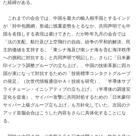
た経緯がある。
これまでの会合では、中国を最大の輸入相手国とするインド
が「対中包囲網」形成に慎重姿勢をとるなか、共同声明でも中
国を名指しする表現は避けてきた。だが昨年九月の会合では
「法の支配、航行及び上空飛行の自由、紛争の平和的解決、民
主的価値を支持する」「東シナ海及び南シナ海を含む海洋秩序
への挑戦に対抗する」と共同声明で明記した。さらに「日米豪
印インフラ調整グループの立ち上げ」、中国の技術革新に四カ
国が束になって対抗するための「技術標準コンタクトグループ
の発足」（次世代情報通信やＡＩ技術を研究）、「半導体サプ
ライチェーン・イニシアティブの立ち上げ」（半導体の調達安
定化を促進）、サイバー攻撃に共同対処するための「日米豪印
サイバー上級グループ立ち上げ」も方針化していた。次回のク
アッド首脳会合はこうした内容をさらに具体化することにな
る。