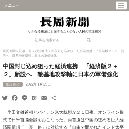
メニュー
いかなる権威にも屈することのない人民の言論機関
長周新聞
>
記事一覧
>
政治経済
>
中国封じ込め狙った経済連携 「経済版２＋２」新
設へ 敵基地攻撃軸に日本の軍備強化
中国封じ込め狙った経済連携 「経済版２＋
２」新設へ 敵基地攻撃軸に日本の軍備強化
2022年1月25日
政治経済
Twitter
Facebook
Line
Hatena
Email
共
有
岸田文雄首相とバイデン米大統領が２１日夜、オンライン形
式で日米首脳会談をおこなった。両首脳は中国の進める巨大経
済圏構想「一帯一路」に対抗する「自由で開かれたインド太平