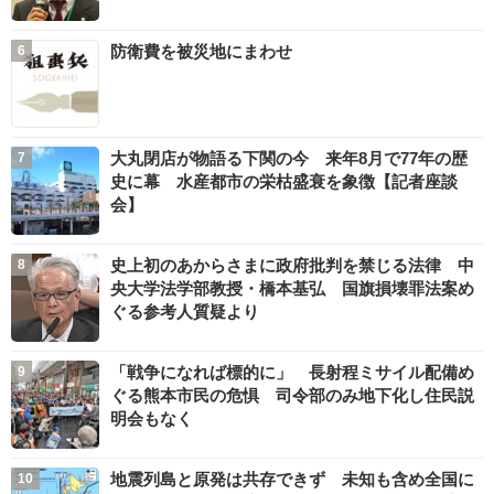
防衛費を被災地にまわせ
大丸閉店が物語る下関の今 来年8月で77年の歴
史に幕 水産都市の栄枯盛衰を象徴【記者座談
会】
史上初のあからさまに政府批判を禁じる法律 中
央大学法学部教授・橋本基弘 国旗損壊罪法案め
ぐる参考人質疑より
「戦争になれば標的に」 長射程ミサイル配備め
ぐる熊本市民の危惧 司令部のみ地下化し住民説
明会もなく
地震列島と原発は共存できず 未知も含め全国に