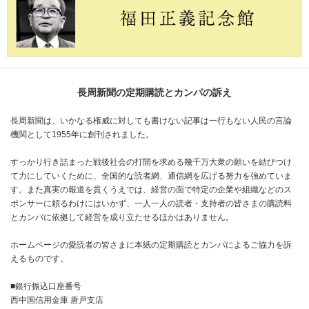
長周新聞の定期購読とカンパの訴え
長周新聞は、いかなる権威に対しても書けない記事は一行もない人民の言論
機関として1955年に創刊されました。
すっかり行き詰まった戦後社会の打開を求める幾千万大衆の願いを結びつけ
て力にしていくために、全国的な読者網、通信網を広げる努力を強めていま
す。また真実の報道を貫くうえでは、経営の面で特定の企業や組織などのス
ポンサーに頼るわけにはいかず、一人一人の読者・支持者の皆さまの購読料
とカンパに依拠して経営を成り立たせるほかはありません。
ホームページの愛読者の皆さまに本紙の定期購読とカンパによるご協力を訴
えるものです。
■銀行振込口座番号
西中国信用金庫 唐戸支店