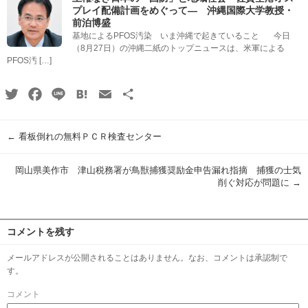
プレイ配備計画をめぐって― 沖縄国際大学教授・
前泊博盛
基地によるPFOS汚染 いま沖縄で起きていること 今日
（8月27日）の沖縄二紙のトップニュースは、米軍による
PFOS汚 […]
Twitter
Facebook
Line
Hatena
Email
共
有
←
看板倒れの無料ＰＣＲ検査センター
岡山県美作市 津山税務署が鳥獣捕獲奨励金申告漏れ指摘 捕獲の士気
削ぐ対応が問題に
→
コメントを残す
メールアドレスが公開されることはありません。なお、コメントは承認制で
す。
コメント