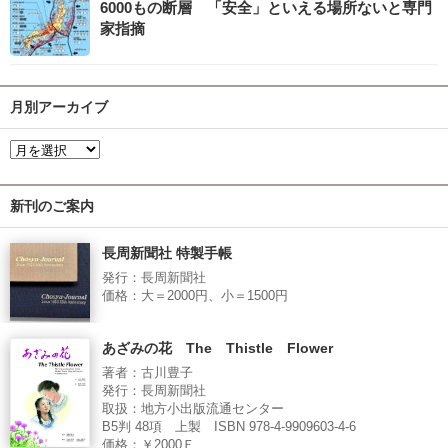
6000もの断層 「安全」といえる場所ないと専門
家指摘
月別アーカイブ
新刊のご案内
長周新聞社 特製手帳
発行：長周新聞社
価格：大＝2000円、小＝1500円
あざみの花 The Thistle Flower
著者：古川豊子
発行：長周新聞社
取扱：地方小出版流通センター
B5判 48項 上製 ISBN 978-4-9909603-4-6
価格：￥2000Ｅ