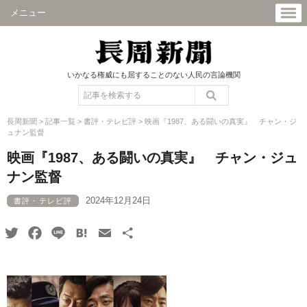
メニュー
いかなる権威にも屈することのない人民の言論機関
長周新聞
>
記事一覧
>
書評・テレビ評
>
映画『1987、ある闘いの真実』 チャン・ジ
ュナン監督
映画『1987、ある闘いの真実』 チャン・ジュ
ナン監督
2024年12月24日
書評・テレビ評
Twitter
Facebook
Line
Hatena
Email
共
有