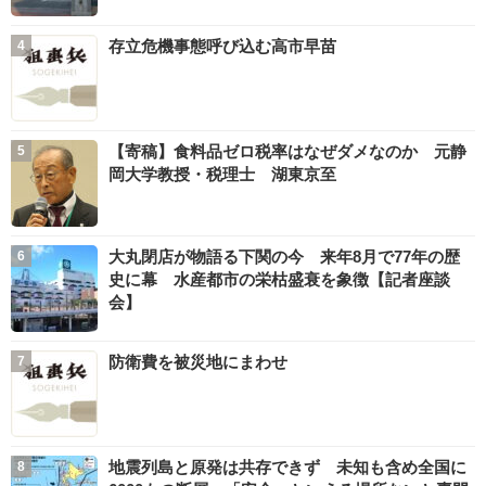
存立危機事態呼び込む高市早苗
【寄稿】食料品ゼロ税率はなぜダメなのか 元静
岡大学教授・税理士 湖東京至
大丸閉店が物語る下関の今 来年8月で77年の歴
史に幕 水産都市の栄枯盛衰を象徴【記者座談
会】
防衛費を被災地にまわせ
地震列島と原発は共存できず 未知も含め全国に