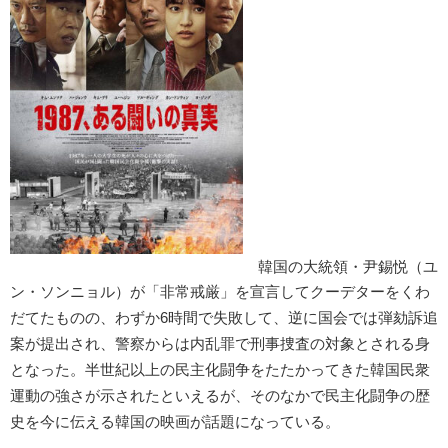
韓国の大統領・尹錫悦（ユ
ン・ソンニョル）が「非常戒厳」を宣言してクーデターをくわ
だてたものの、わずか6時間で失敗して、逆に国会では弾劾訴追
案が提出され、警察からは内乱罪で刑事捜査の対象とされる身
となった。半世紀以上の民主化闘争をたたかってきた韓国民衆
運動の強さが示されたといえるが、そのなかで民主化闘争の歴
史を今に伝える韓国の映画が話題になっている。