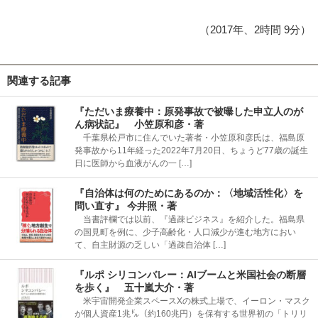
（2017年、2時間 9分）
関連する記事
『ただいま療養中：原発事故で被曝した申立人のが
ん病状記』 小笠原和彦・著
千葉県松戸市に住んでいた著者・小笠原和彦氏は、福島原
発事故から11年経った2022年7月20日、ちょうど77歳の誕生
日に医師から血液がんの一 […]
『自治体は何のためにあるのか：〈地域活性化〉を
問い直す』 今井照・著
当書評欄では以前、『過疎ビジネス』を紹介した。福島県
の国見町を例に、少子高齢化・人口減少が進む地方におい
て、自主財源の乏しい「過疎自治体 […]
『ルポ シリコンバレー：AIブームと米国社会の断層
を歩く』 五十嵐大介・著
米宇宙開発企業スペースXの株式上場で、イーロン・マスク
が個人資産1兆㌦（約160兆円）を保有する世界初の「トリリ