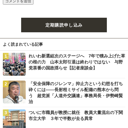
定期購読申し込み
よく読まれている記事
れいわ新選組次のステージへ 7年で積み上げた草
の根の力 山本太郎引退は終わりではない 与野
党茶番の国政揺らせ【記者座談会】
「安全保障のジレンマ」抑止力という幻想を打ち
砕くには――長射程ミサイル配備の熊本から問
う 超党派「人道外交議連」事務局長・伊勢崎賢
治
ついに市職員が教授に就任 教員大量流出の下関
市立大学 ３年で半数が去る異常