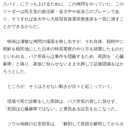
スパイ」にでっち上げるために、この拷問をやっていた。この
リーダーは民主党の政治家・金大中や金泳三のブレーンであ
り、そうすれば金大中ら大統領直接選挙推進派を一気に潰すこ
とができるからだ。
映画は凄惨な拷問の場面を映し出すが、それ自体、戦時中に
朝鮮を植民地にした日本の特高警察のやり方を踏襲したものだ
といわれる。パク所長らは事件を隠蔽するため、死因を「心臓
麻痺」と偽り、家族に知らせないまま火葬して証拠隠滅をはか
ろうとした。
ところが、そうはさせない動きが次々と起こっていく。
現場で死亡診断をした医師は、パク所長の脅しに屈せず、
「死因は心臓麻痺ではない」と勇気ある証言をおこなった。
ソウル地検の公安部長は、「解剖して死因を解明してから火