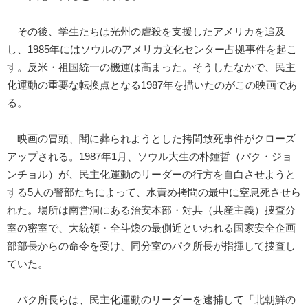
その後、学生たちは光州の虐殺を支援したアメリカを追及
し、1985年にはソウルのアメリカ文化センター占拠事件を起こ
す。反米・祖国統一の機運は高まった。そうしたなかで、民主
化運動の重要な転換点となる1987年を描いたのがこの映画であ
る。
映画の冒頭、闇に葬られようとした拷問致死事件がクローズ
アップされる。1987年1月、ソウル大生の朴鍾哲（パク・ジョ
ンチョル）が、民主化運動のリーダーの行方を自白させようと
する5人の警部たちによって、水責め拷問の最中に窒息死させら
れた。場所は南営洞にある治安本部・対共（共産主義）捜査分
室の密室で、大統領・全斗煥の最側近といわれる国家安全企画
部部長からの命令を受け、同分室のパク所長が指揮して捜査し
ていた。
パク所長らは、民主化運動のリーダーを逮捕して「北朝鮮の