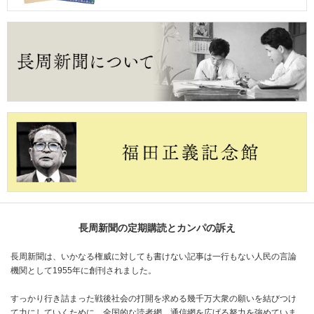
長周新聞の定期購読とカンパの訴え
長周新聞は、いかなる権威に対しても書けない記事は一行もない人民の言論
機関として1955年に創刊されました。
すっかり行き詰まった戦後社会の打開を求める幾千万大衆の願いを結びつけ
て力にしていくために、全国的な読者網、通信網を広げる努力を強めていま