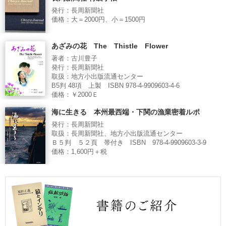
発行：長周新聞社
価格：大＝2000円、小＝1500円
あざみの花 The Thistle Flower
著者：古川豊子
発行：長周新聞社
取扱：地方小出版流通センター
B5判 48項 上製 ISBN 978-4-9909603-4-6
価格：￥2000Ｅ
海に生きる 本州最西端・下関の漁業密着ルポ
発行：長周新聞社
取扱：長周新聞社、地方小出版流通センター
Ｂ５判 ５２頁 帯付き ISBN 978-4-9909603-3-9
価格：1,600円＋税