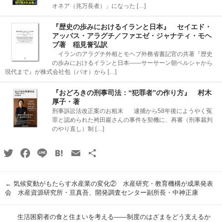
オネア（兆万長者）」になった […]
『歴史の歩みにおけるイランと日本』 セイエド・
アッバス・アラグチ／ファエゼ・ジャナティ・モヘ
ブ著 稲見誉弘訳
イランのアラグチ外相とモヘブ外務省書記官の共著『歴史
の歩みにおけるイランと日本――サーサーン朝ペルシャから
現代まで』が株式会社包（パオ）から […]
『おどろきの刑事司法：“犯罪者”の作り方』 村木
厚子・著
刑事訴訟法改正案のお粗末 逮捕から58年後にようやく冤
罪と認められた袴田巖さんの事件を契機に、再審（刑事裁判
のやり直し）制 […]
Twitter
Facebook
Line
Hatena
Email
共
有
←
気候変動がもたらす水産業の変化② 水産研究・教育機構が成果発表
会 水産資源研究所・亘真吾、開発調査センター副所長・中神正康
生活困窮者の食と住まいを考える――制度のはざまをどう支えるか