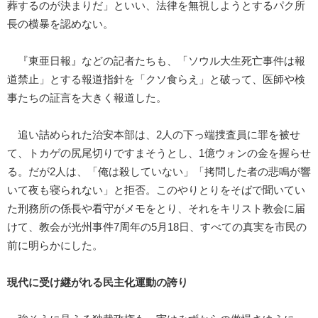
葬するのが決まりだ」といい、法律を無視しようとするパク所
長の横暴を認めない。
『東亜日報』などの記者たちも、「ソウル大生死亡事件は報
道禁止」とする報道指針を「クソ食らえ」と破って、医師や検
事たちの証言を大きく報道した。
追い詰められた治安本部は、2人の下っ端捜査員に罪を被せ
て、トカゲの尻尾切りですまそうとし、1億ウォンの金を握らせ
る。だが2人は、「俺は殺していない」「拷問した者の悲鳴が響
いて夜も寝られない」と拒否。このやりとりをそばで聞いてい
た刑務所の係長や看守がメモをとり、それをキリスト教会に届
けて、教会が光州事件7周年の5月18日、すべての真実を市民の
前に明らかにした。
現代に受け継がれる民主化運動の誇り