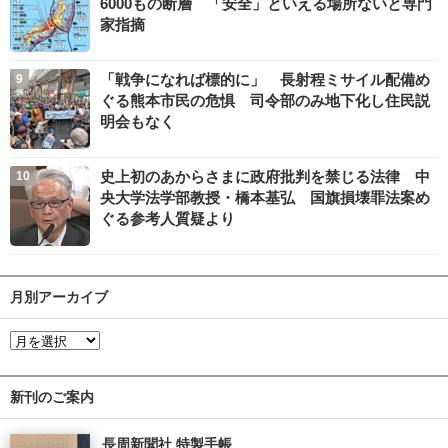
6000もの断層 「安全」といえる場所ないと専門
家指摘
「戦争になれば標的に」 長射程ミサイル配備め
ぐる熊本市民の危惧 司令部のみ地下化し住民説
明会もなく
史上初のあからさまに政府批判を禁じる法律 中
央大学法学部教授・橋本基弘 国旗損壊罪法案め
ぐる参考人質疑より
月別アーカイブ
新刊のご案内
長周新聞社 特製手帳