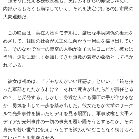
強そうに見える独裁政権も、実はみずからの傲慢さゆえに、
内部からもろくも崩壊していく。それを決定づけるのは市民の
大衆運動だ。
この映画は、実在人物をモデルに、厳密な事実関係の復元を
めざして、韓国の社会が民主化に向かう一局面を描き出してい
る。そのなかで唯一の架空の人物が女子大生ヨニだが、彼女は
当時、運動に新しく参加してきた無数の若者の象徴として描か
れている。
彼女は初めは、「デモなんかいい迷惑よ」といい、「銃を持
った軍部とたたかうわけ？ それで死者が出たら誰が責任とる
の？」と反発する。しかし、身近な人にも弾圧の手が伸びるな
か、勇気を出して一歩を踏み出した。彼女たちが大学のサーク
ルで光州事件を描いたビデオを見る場面は、軍事政権と大手メ
ディアが光州事件の一切の事実を覆い隠そうとするなか、その
真実を若い世代に伝えようとする試みがやむことなく続けられ
ていたことを想像させる。