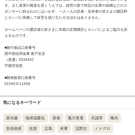
す。また真実の報道を貫くうえでは、経営の面で特定の企業や組織などのス
ポンサーに頼るわけにはいかず、一人一人の読者・支持者の皆さまの購読料
とカンパに依拠して経営を成り立たせるほかはありません。
ホームページの愛読者の皆さまに本紙の定期購読とカンパによるご協力を訴
えるものです。
■銀行振込口座番号
西中国信用金庫 唐戸支店
（普通）0334342
宇都宮知恵
■郵便振替口座番号
01540-0-11658
気になるキーワード
原水爆
地球温暖化
原発
風力発電
共謀罪
梅光
安倍政府
佐賀
広島
米軍
辺野古
ノドグロ