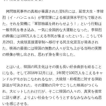
拷問致死事件の真相が暴露された翌6月には、延世大生・李韓
烈（イ・ハンニョル）が警官隊による催涙弾水平打ちで殺され
た。それを契機に「軍部独裁を終わらせよう！」という行動は
一般市民を巻き込み、一気に全国的な大運動となった。李韓烈
の葬儀には100万人をこえる市民が集まったという。こうして6
月29日、大統領直接選挙制へ移行する民主化宣言が発表され
た。映画の最後には韓国の無数の人々が立ち上がる当時の実際
の映像が映し出され、思わず身を乗り出した。
とはいえ、韓国の民主化はその後も長い紆余曲折を経ること
になる。そして2016年12月には、1年間で100万人をこえるキャ
ンドルデモがおこなわれるなか、大統領・朴槿恵に対する弾劾
訴追が可決された。その運動の只中でこうした映画がつくら
れ、大ヒットしたわけだが、そこに韓国の人々の、真実を後世
に語り継ぎ、よりよい社会をつくろうとするなみなみならぬ思
いを感じさせる。