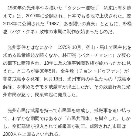
1980年の光州事件を描いた『タクシー運転手 約束は海を越
えて』は、2017年に公開され、日本でも各地で上映された。翌
2018年に公開された『1987、ある闘いの真実』とともに、朴槿
恵（パク・クネ）政権の末期に制作が始まったものだ。
光州事件とはなにか？ 1979年10月、釜山・馬山で民主化を
求める民衆蜂起が続くなか、朴正煕（パク・チョンヒ）が腹心
の部下に暗殺され、18年に及ぶ軍事独裁政権が終わったかに見
えた。ところが翌80年5月、全斗煥（チョン・ドゥファン）が
非常戒厳令を発布。同月18日、光州市内の学生たちの「戒厳令
解除」を求めるデモを戒厳軍が弾圧したが、その残虐行為に光
州市民が怒り、民衆蜂起に発展した。
光州市民は武器を持って市民軍を結成し、戒厳軍を追い払っ
て、わずかな期間ではあるが「市民共同体」を樹立した。しか
し、空挺部隊が投入されて戒厳軍が制圧。虐殺された市民は
2000人を上回るといわれる。