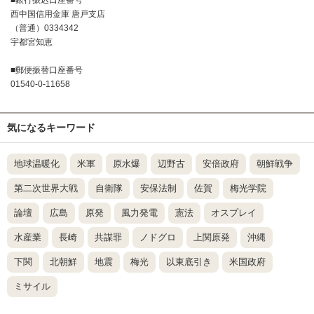
■銀行振込口座番号
西中国信用金庫 唐戸支店
（普通）0334342
宇都宮知恵
■郵便振替口座番号
01540-0-11658
気になるキーワード
地球温暖化
米軍
原水爆
辺野古
安倍政府
朝鮮戦争
第二次世界大戦
自衛隊
安保法制
佐賀
梅光学院
論壇
広島
原発
風力発電
憲法
オスプレイ
水産業
長崎
共謀罪
ノドグロ
上関原発
沖縄
下関
北朝鮮
地震
梅光
以東底引き
米国政府
ミサイル