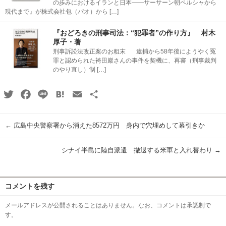
の歩みにおけるイランと日本――サーサーン朝ペルシャから
現代まで』が株式会社包（パオ）から […]
『おどろきの刑事司法：“犯罪者”の作り方』 村木
厚子・著
刑事訴訟法改正案のお粗末 逮捕から58年後にようやく冤
罪と認められた袴田巖さんの事件を契機に、再審（刑事裁判
のやり直し）制 […]
Twitter
Facebook
Line
Hatena
Email
共
有
←
広島中央警察署から消えた8572万円 身内で穴埋めして幕引きか
シナイ半島に陸自派遣 撤退する米軍と入れ替わり
→
コメントを残す
メールアドレスが公開されることはありません。なお、コメントは承認制で
す。