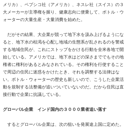
メリカ）、ペプシコ社（アメリカ）、ネスレ社（スイス）の３
大メーカーが主導権を握り、健康志向に便乗して、ボトル・ウ
ォーターの大量生産・大量消費を始めた。
だがその結果、大企業が競って地下水を汲み上げるようにな
ると、地下水の枯渇を心配し地域の生態系が乱されるのを警戒
する地域住民が、これにストップをかける行動を全米各地で開
始している。アメリカでは、地下水はどの深さまででもその地
権者に権利があるとみなされている。その権利を行使すること
で周辺の住民に迷惑をかけたとき、それを調整する法律はな
い。ボトル・ウォーターの歴史も新しいので、こうした企業活
動を規制する法整備が追いついていないのだ。だから住民は直
接行動で企業に抗議している。
グローバル企業
インド国内の３０００業者追い落す
するとグローバル企業は、次の狙いを発展途上国に定めた。