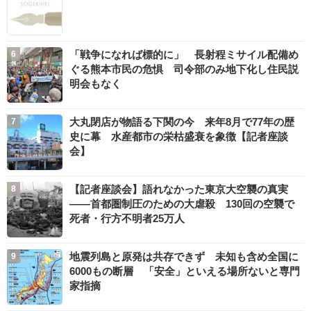
「戦争になれば標的に」 長射程ミサイル配備め
ぐる熊本市民の危惧 司令部のみ地下化し住民説
明会もなく
大丸閉店が物語る下関の今 来年8月で77年の歴
史に幕 水産都市の栄枯盛衰を象徴【記者座談
会】
【記者座談会】語れなかった東京大空襲の真実
――首都圏制圧のための大虐殺 130回の空襲で
死者・行方不明者25万人
地震列島と原発は共存できず 未知も含め全国に
6000もの断層 「安全」といえる場所ないと専門
家指摘