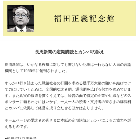
長周新聞の定期購読とカンパの訴え
長周新聞は、いかなる権威に対しても書けない記事は一行もない人民の言論
機関として1955年に創刊されました。
すっかり行き詰まった戦後社会の打開を求める幾千万大衆の願いを結びつけ
て力にしていくために、全国的な読者網、通信網を広げる努力を強めていま
す。また真実の報道を貫くうえでは、経営の面で特定の企業や組織などのス
ポンサーに頼るわけにはいかず、一人一人の読者・支持者の皆さまの購読料
とカンパに依拠して経営を成り立たせるほかはありません。
ホームページの愛読者の皆さまに本紙の定期購読とカンパによるご協力を訴
えるものです。