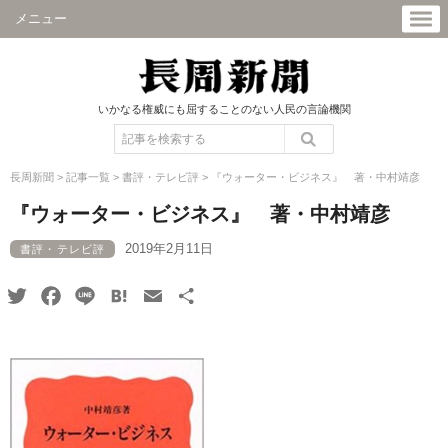
メニュー
いかなる権威にも屈することのない人民の言論機関
長周新聞
>
記事一覧
>
書評・テレビ評
>
『ウォーター・ビジネス』 著・中村靖彦
『ウォーター・ビジネス』 著・中村靖彦
2019年2月11日
書評・テレビ評
Twitter
Facebook
Line
Hatena
Email
共
有