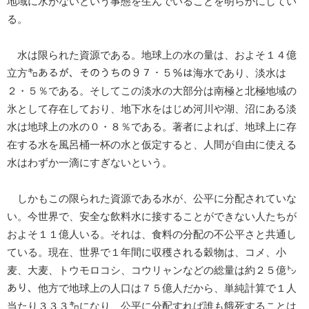
地域に水がないという事態を生んでいることを明らかにしてい
る。
水は限られた資源である。地球上の水の量は、およそ１４億
立方㌔あるが、そのうちの９７・５％は海水であり、淡水は
２・５％である。そしてこの淡水の大部分は南極と北極地域の
氷として存在しており、地下水をはじめ河川や湖、沼にある淡
水は地球上の水の０・８％である。著者によれば、地球上に存
在する水を風呂桶一杯の水と仮定すると、人間が自由に使える
水はわずか一滴にすぎないという。
しかもこの限られた資源である水が、公平に分配されていな
い。今世界で、安全な飲料水に接することができない人たちが
およそ１１億人いる。それは、食料の分配の不公平さと共通し
ている。現在、世界で１年間に収穫される穀物は、コメ、小
麦、大麦、トウモロコシ、コウリャンなどの総量は約２５億㌧
あり、他方で地球上の人口は７５億人だから、単純計算で１人
当たり３３３㌔になり、公平に分配すれば誰も餓死することは