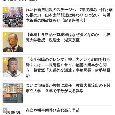
れいわ新選組次のステージへ 7年で積み上げた草
の根の力 山本太郎引退は終わりではない 与野
党茶番の国政揺らせ【記者座談会】
【寄稿】食料品ゼロ税率はなぜダメなのか 元静
岡大学教授・税理士 湖東京至
「安全保障のジレンマ」抑止力という幻想を打ち
砕くには――長射程ミサイル配備の熊本から問
う 超党派「人道外交議連」事務局長・伊勢崎賢
治
ついに市職員が教授に就任 教員大量流出の下関
市立大学 ３年で半数が去る異常
存立危機事態呼び込む高市早苗