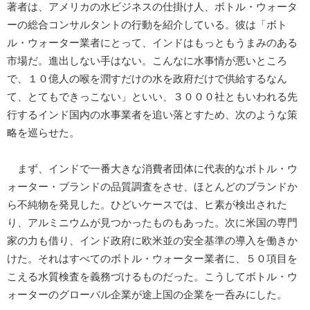
著者は、アメリカの水ビジネスの仕掛け人、ボトル・ウォータ
ーの総合コンサルタントの行動を紹介している。彼は「ボト
ル・ウォーター業者にとって、インドはもっともうまみのある
市場だ。進出しない手はない。こんなに水事情が悪いところ
で、１０億人の喉を潤すだけの水を政府だけで供給するなん
て、とてもできっこない」といい、３０００社ともいわれる先
行するインド国内の水事業者を追い落とすため、次のような策
略を巡らせた。
まず、インドで一番大きな消費者団体に代表的なボトル・ウ
ォーター・ブランドの品質調査をさせ、ほとんどのブランドか
ら不純物を発見した。ひどいケースでは、ヒ素が検出された
り、アルミニウムが見つかったものもあった。次に米国の専門
家の力も借り、インド政府に欧米並の安全基準の導入を働きか
けた。それはすべてのボトル・ウォーター業者に、５０項目を
こえる水質検査を義務づけるものだった。こうしてボトル・ウ
ォーターのグローバル企業が途上国の企業を一呑みにした。