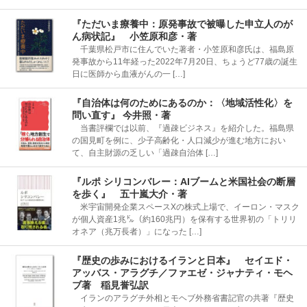
『ただいま療養中：原発事故で被曝した申立人のが
ん病状記』 小笠原和彦・著
千葉県松戸市に住んでいた著者・小笠原和彦氏は、福島原
発事故から11年経った2022年7月20日、ちょうど77歳の誕生
日に医師から血液がんの一 […]
『自治体は何のためにあるのか：〈地域活性化〉を
問い直す』 今井照・著
当書評欄では以前、『過疎ビジネス』を紹介した。福島県
の国見町を例に、少子高齢化・人口減少が進む地方におい
て、自主財源の乏しい「過疎自治体 […]
『ルポ シリコンバレー：AIブームと米国社会の断層
を歩く』 五十嵐大介・著
米宇宙開発企業スペースXの株式上場で、イーロン・マスク
が個人資産1兆㌦（約160兆円）を保有する世界初の「トリリ
オネア（兆万長者）」になった […]
『歴史の歩みにおけるイランと日本』 セイエド・
アッバス・アラグチ／ファエゼ・ジャナティ・モヘ
ブ著 稲見誉弘訳
イランのアラグチ外相とモヘブ外務省書記官の共著『歴史