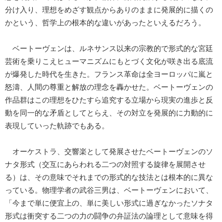
分け入り、理想をめざす観点からありのままに発展的に描くの
かという、哲学上の根本的な違いがあったといえるだろう。
ベートーヴェンは、ルネサンス以来の宗教的で形式的な宮廷
芸術を乗りこえヒューマニズムにもとづく文化が咲き出る底流
が爆発した時代を生きた。フランス革命は全ヨーロッパに嵐と
怒濤、人間の尊重と解放の理念を轟かせた。ベートーヴェンの
作品群はこの理想をひたすら追究する立場から現実の進歩と反
動を同一的な矛盾としてとらえ、その対立を発展的に力動的に
表現していった軌跡でもある。
オーケストラ、交響楽として発展させたベートーヴェンのソ
ナタ形式（交互にあらわれる二つの対照する旋律を展開させ
る）は、その意味でそれまでの形式的な技法とは根本的に異な
っている。物理学者の武谷三男は、ベートーヴェンにおいて、
「今まで単に便宜上の、単に美しい形式に過ぎなかったソナタ
形式は衝突する二つの力の闘争の弁証法の論理として意味を得