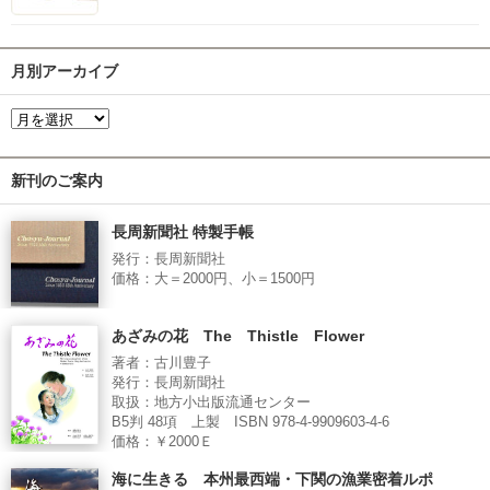
月別アーカイブ
新刊のご案内
長周新聞社 特製手帳
発行：長周新聞社
価格：大＝2000円、小＝1500円
あざみの花 The Thistle Flower
著者：古川豊子
発行：長周新聞社
取扱：地方小出版流通センター
B5判 48項 上製 ISBN 978-4-9909603-4-6
価格：￥2000Ｅ
海に生きる 本州最西端・下関の漁業密着ルポ