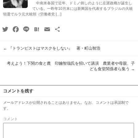
中南米各国で近年、ドミノ倒しのように左派政権が誕生し
ている。一昨年10月末には新興国を代表するブラジルの大統
領選でルラ元大統領（労働者党 […]
Twitter
Facebook
Line
Hatena
Email
共
有
←
『トランピストはマスクをしない』 著・町山智浩
考えよう！下関の食と農 印鑰智哉氏を招いて講演 農業者や母親、子
ども食堂関係者ら集う
→
コメントを残す
メールアドレスが公開されることはありません。なお、コメントは承認制で
す。
コメント