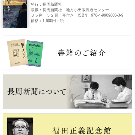
発行：長周新聞社
取扱：長周新聞社、地方小出版流通センター
Ｂ５判 ５２頁 帯付き ISBN 978-4-9909603-3-9
価格：1,600円＋税