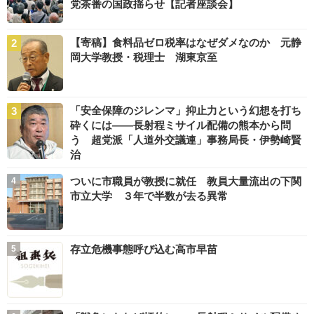
党茶番の国政揺らせ【記者座談会】
【寄稿】食料品ゼロ税率はなぜダメなのか 元静
岡大学教授・税理士 湖東京至
「安全保障のジレンマ」抑止力という幻想を打ち
砕くには――長射程ミサイル配備の熊本から問
う 超党派「人道外交議連」事務局長・伊勢崎賢
治
ついに市職員が教授に就任 教員大量流出の下関
市立大学 ３年で半数が去る異常
存立危機事態呼び込む高市早苗