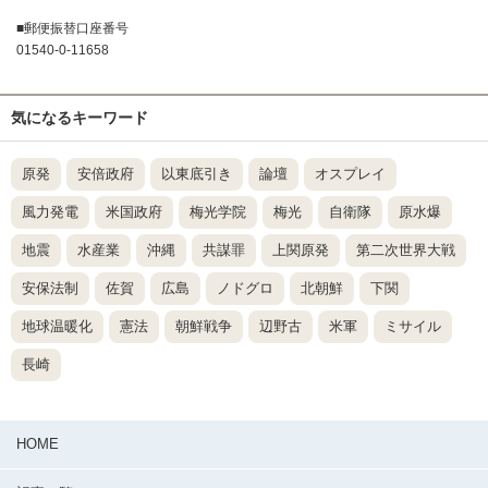
■郵便振替口座番号
01540-0-11658
気になるキーワード
原発
安倍政府
以東底引き
論壇
オスプレイ
風力発電
米国政府
梅光学院
梅光
自衛隊
原水爆
地震
水産業
沖縄
共謀罪
上関原発
第二次世界大戦
安保法制
佐賀
広島
ノドグロ
北朝鮮
下関
地球温暖化
憲法
朝鮮戦争
辺野古
米軍
ミサイル
長崎
HOME