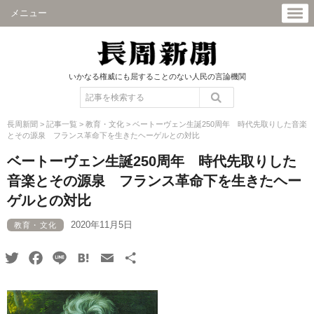
メニュー
いかなる権威にも屈することのない人民の言論機関
長周新聞
>
記事一覧
>
教育・文化
>
ベートーヴェン生誕250周年 時代先取りした音楽
とその源泉 フランス革命下を生きたヘーゲルとの対比
ベートーヴェン生誕250周年 時代先取りした
音楽とその源泉 フランス革命下を生きたヘー
ゲルとの対比
2020年11月5日
教育・文化
Twitter
Facebook
Line
Hatena
Email
共
有