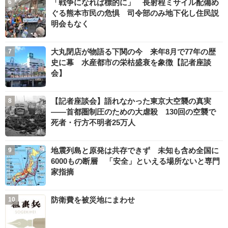
「戦争になれば標的に」 長射程ミサイル配備め
ぐる熊本市民の危惧 司令部のみ地下化し住民説
明会もなく
大丸閉店が物語る下関の今 来年8月で77年の歴
史に幕 水産都市の栄枯盛衰を象徴【記者座談
会】
【記者座談会】語れなかった東京大空襲の真実
――首都圏制圧のための大虐殺 130回の空襲で
死者・行方不明者25万人
地震列島と原発は共存できず 未知も含め全国に
6000もの断層 「安全」といえる場所ないと専門
家指摘
防衛費を被災地にまわせ