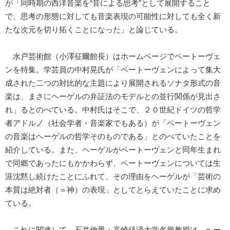
が「同時期の西洋音楽を“音による思考”として展開すること
で、思考の形態に対しても音楽表現の可能性に対しても全く新
たな次元を切り拓くことになった」と論じている。
水戸芸術館（小澤征爾館長）はホームページでベートーヴェ
ンを特集。学芸員の中村晃氏が「ベートーヴェンによって集大
成された二つの対比的な主題により展開されるソナタ形式の音
楽は、まさにヘーゲルの弁証法のモデルとの並行関係が見出さ
れ」るとのべている。中村氏はそこで、２０世紀ドイツの哲学
者アドルノ（社会学者・音楽家でもある）が「ベートーヴェン
の音楽はヘーゲルの哲学そのものである」とのべていたことを
紹介している。また、ヘーゲルがベートーヴェンと同年生まれ
で同郷であったにもかかわらず、ベートーヴェンについては生
涯沈黙し続けたことにふれて、その理由をヘーゲルが「芸術の
本質は絶対者（＝神）の表現」としてとらえていたことに求め
ている。