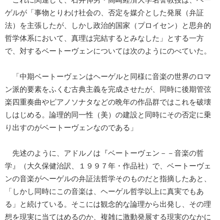
これに関連して、石井伸男・高崎経済大学名誉教授は、ヘー
ゲルが「事物とりわけ社会の、否定を媒介とした発展（弁証
法）を主張したが、しかし政治的国家（プロイセン）と思弁的
哲学体系において、真理は完結するとみなした」とする一方
で、対するベートーヴェンについては次のようにのべていた。
「中期ベートーヴェンはヘーゲルと同様に音楽の世界のロマ
ン派的要素をふくむ古典主義を完成させたが、同時に後期管弦
楽四重奏曲やピアノソナタなどの晩年の作品群ではこれを破壊
しはじめる。論理的同一性（美）の建設と同時にその否定に乗
り出すのがベートーヴェンなのである」
先述のように、アドルノは『ベートーヴェン－－音楽の哲
学』（大久保健治訳、１９９７年・作品社）で、ベートーヴェ
ンの音楽がヘーゲルの弁証法哲学そのものだと指摘したあと、
「しかし同時にこの音楽は、ヘーゲル哲学以上に真実でもあ
る」と続けている。そこには観念的な論理から出発し、その理
想を現実に当てはめるのか、複雑に激動発展する現実のなかに