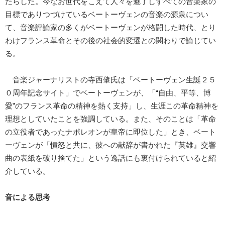
たらした。今なお世代をこえて人々を魅了しすべての音楽家の
目標でありつづけているベートーヴェンの音楽の源泉につい
て、音楽評論家の多くがベートーヴェンが格闘した時代、とり
わけフランス革命とその後の社会的変遷との関わりで論じてい
る。
音楽ジャーナリストの寺西肇氏は「ベートーヴェン生誕２５
０周年記念サイト」でベートーヴェンが、「“自由、平等、博
愛”のフランス革命の精神を熱く支持」し、生涯この革命精神を
理想としていたことを強調している。また、そのことは「革命
の立役者であったナポレオンが皇帝に即位した」とき、ベート
ーヴェンが「憤怒と共に、彼への献辞が書かれた『英雄』交響
曲の表紙を破り捨てた」という逸話にも裏付けられていると紹
介している。
音による思考