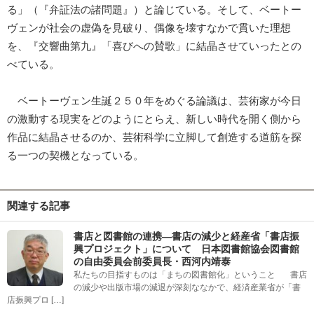
る」（『弁証法の諸問題』）と論じている。そして、ベートー
ヴェンが社会の虚偽を見破り、偶像を壊すなかで貫いた理想
を、『交響曲第九』「喜びへの賛歌」に結晶させていったとの
べている。
ベートーヴェン生誕２５０年をめぐる論議は、芸術家が今日
の激動する現実をどのようにとらえ、新しい時代を開く側から
作品に結晶させるのか、芸術科学に立脚して創造する道筋を探
る一つの契機となっている。
関連する記事
書店と図書館の連携―書店の減少と経産省「書店振
興プロジェクト」について 日本図書館協会図書館
の自由委員会前委員長・西河内靖泰
私たちの目指すものは「まちの図書館化」ということ 書店
の減少や出版市場の減退が深刻ななかで、経済産業省が「書
店振興プロ […]