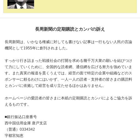
長周新聞の定期購読とカンパの訴え
長周新聞は、いかなる権威に対しても書けない記事は一行もない人民の言論
機関として1955年に創刊されました。
すっかり行き詰まった戦後社会の打開を求める幾千万大衆の願いを結びつけ
て力にしていくために、全国的な読者網、通信網を広げる努力を強めていま
す。また真実の報道を貫くうえでは、経営の面で特定の企業や組織などのス
ポンサーに頼るわけにはいかず、一人一人の読者・支持者の皆さまの購読料
とカンパに依拠して経営を成り立たせるほかはありません。
ホームページの愛読者の皆さまに本紙の定期購読とカンパによるご協力を訴
えるものです。
■銀行振込口座番号
西中国信用金庫 唐戸支店
（普通）0334342
宇都宮知恵