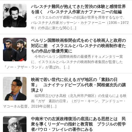
パレスチナ難民が抱えてきた苦渋の体験と感情世界
を描く パレスチナ人作家カナファーニーの短編
イスラエルのガザ虐殺への抗議が世界を席巻するなかで、
パレスチナ人作家ガッサーン・カナファーニー（1936～1972
年）の作品に新たな関心 […]
ベルリン国際映画祭閉会式をめぐる映画人と政府の
対応に差 イスラエルとパレスチナの映画制作者た
ちの作品が最優秀賞に
今年のベルリン国際映画祭の最優秀ドキュメンタリー賞
に、イスラエルとパレスチナの映画制作者集団が監督した
『ノー・アザー・ランド』が選ばれ、 […]
映画で若い世代に伝えるガザ地区の「素顔の日
常」 ユナイテッドピープル代表・関根健次氏の講
演より
福岡県立ひびき高校（北九州市戸畑区）の生徒らによる映
画『ガザ 素顔の日常』（ガリー・キーン、アンドリュー・
マコーネル監督。2019年公開 […]
中南米での左派政権復活の底流にある思想とは 民
衆を導くリーダーの指針と教育観 ブラジルの哲学
者パウロ・フレイレの著作にみる