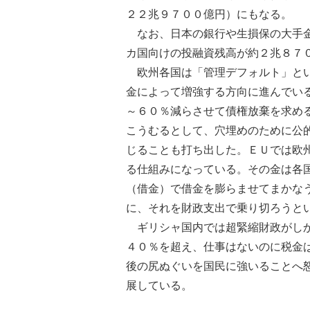
２２兆９７００億円）にもなる。
なお、日本の銀行や生損保の大手金
カ国向けの投融資残高が約２兆８７
欧州各国は「管理デフォルト」とい
金によって増強する方向に進んでい
～６０％減らさせて債権放棄を求め
こうむるとして、穴埋めのために公的
じることも打ち出した。ＥＵでは欧
る仕組みになっている。その金は各
（借金）で借金を膨らませてまかな
に、それを財政支出で乗り切ろうと
ギリシャ国内では超緊縮財政がしか
４０％を超え、仕事はないのに税金
後の尻ぬぐいを国民に強いることへ
展している。