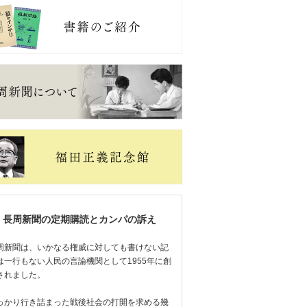
長周新聞の定期購読とカンパの訴え
周新聞は、いかなる権威に対しても書けない記
は一行もない人民の言論機関として1955年に創
されました。
っかり行き詰まった戦後社会の打開を求める幾