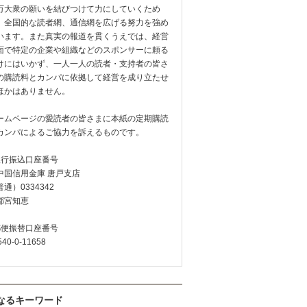
万大衆の願いを結びつけて力にしていくため
、全国的な読者網、通信網を広げる努力を強め
います。また真実の報道を貫くうえでは、経営
面で特定の企業や組織などのスポンサーに頼る
けにはいかず、一人一人の読者・支持者の皆さ
の購読料とカンパに依拠して経営を成り立たせ
ほかはありません。
ームページの愛読者の皆さまに本紙の定期購読
カンパによるご協力を訴えるものです。
銀行振込口座番号
中国信用金庫 唐戸支店
通）0334342
都宮知恵
郵便振替口座番号
540-0-11658
なるキーワード