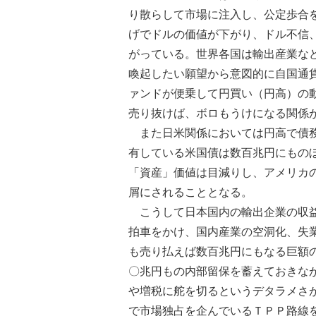
り散らして市場に注入し、公定歩合
げでドルの価値が下がり、ドル不信
がっている。世界各国は輸出産業な
喚起したい願望から意図的に自国通
ァンドが便乗して円買い（円高）の
売り抜けば、ボロもうけになる関係
また日米関係においては円高で債務
有している米国債は数百兆円にもの
「資産」価値は目減りし、アメリカ
屑にされることとなる。
こうして日本国内の輸出企業の収益
拍車をかけ、国内産業の空洞化、失
も売り払えば数百兆円にもなる巨額
〇兆円もの内部留保を蓄えておきな
や増税に舵を切るというデタラメさ
で市場独占を企んでいるＴＰＰ路線