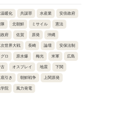
球温暖化
共謀罪
水産業
安倍政府
衛隊
北朝鮮
ミサイル
憲法
国政府
佐賀
原発
沖縄
二次世界大戦
長崎
論壇
安保法制
ドグロ
原水爆
梅光
米軍
広島
野古
オスプレイ
地震
下関
東底引き
朝鮮戦争
上関原発
光学院
風力発電