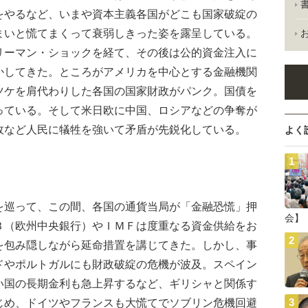
をやるなど、いまや資本主義各国がどこも国家破綻の
まいと慌てまくって衰弱しきった姿を露呈している。
リーマン・ショックを経て、その後は公的資金注入に
かしてきた。ところがアメリカを中心とする金融機関
ツケを肩代わりした各国の国家財政がパンク。国債を
っている。そして米日欧に中国、ロシアなどの争奪が
政など人民に犠牲を強いて矛盾が先鋭化している。
よく
巡って、この間、各国の通貨当局が「金融恐慌」押
会】
Ｂ（欧州中央銀行）やＩＭＦは度重なる資金供給をお
を包み隠しながら延命措置を講じてきた。しかし、事
ドやポルトガルにも財政破綻の危機が波及。スペイン
い国の長期金利も急上昇するなど、ギリシャと関係す
じめ、ドイツやフランスも大慌てでソブリン危機回避