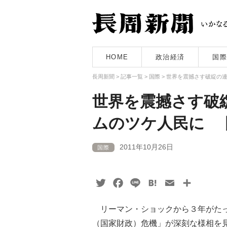
HOME
政治経済
国際
長周新聞
>
記事一覧
>
国際
>
世界を震撼さす破綻の連
世界を震撼さす破
ムのツケ人民に 
2011年10月26日
国際
Twitter
Facebook
Line
Hatena
Email
共
有
リーマン・ショックから３年がたっ
（国家財政）危機」が深刻な様相を