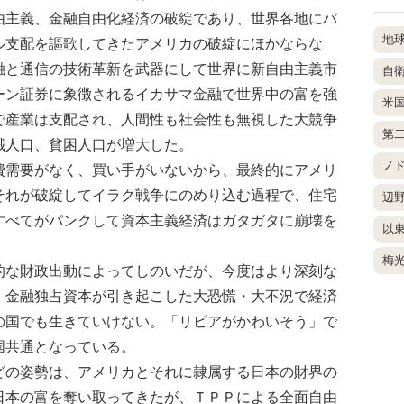
由主義、金融自由化経済の破綻であり、世界各地にバ
地
ル支配を謳歌してきたアメリカの破綻にほかならな
融と通信の技術革新を武器にして世界に新自由主義市
自
ーン証券に象徴されるイカサマ金融で世界中の富を強
米
で産業は支配され、人間性も社会性も無視した大競争
第
餓人口、貧困人口が増大した。
ノ
需要がなく、買い手がいないから、最終的にアメリ
それが破綻してイラク戦争にのめり込む過程で、住宅
辺
すべてがパンクして資本主義経済はガタガタに崩壊を
以
梅
な財政出動によってしのいだが、今度はより深刻な
。金融独占資本が引き起こした大恐慌・大不況で経済
の国でも生きていけない。「リビアがかわいそう」で
国共通となっている。
の姿勢は、アメリカとそれに隷属する日本の財界の
日本の富を奪い取ってきたが、ＴＰＰによる全面自由