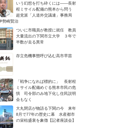
いう幻想を打ち砕くには――長射
程ミサイル配備の熊本から問う
超党派「人道外交議連」事務局
伊勢崎賢治
ついに市職員が教授に就任 教員
大量流出の下関市立大学 ３年で
半数が去る異常
存立危機事態呼び込む高市早苗
「戦争になれば標的に」 長射程
ミサイル配備めぐる熊本市民の危
惧 司令部のみ地下化し住民説明
会もなく
大丸閉店が物語る下関の今 来年
8月で77年の歴史に幕 水産都市
の栄枯盛衰を象徴【記者座談会】