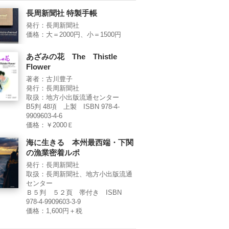
長周新聞社 特製手帳
発行：長周新聞社
価格：大＝2000円、小＝1500円
あざみの花 The Thistle
Flower
著者：古川豊子
発行：長周新聞社
取扱：地方小出版流通センター
B5判 48項 上製 ISBN 978-4-
9909603-4-6
価格：￥2000Ｅ
海に生きる 本州最西端・下関
の漁業密着ルポ
発行：長周新聞社
取扱：長周新聞社、地方小出版流通
センター
Ｂ５判 ５２頁 帯付き ISBN
978-4-9909603-3-9
価格：1,600円＋税