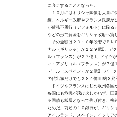
に奔走することとなった。
１０月にはギリシャ国債を大量に保
綻。ベルギー政府やフランス政府が
が債務不履行（デフォルト）に陥る
などの形で資金をギリシャ政府へ貸
その金額は２０１０年段階でＢＮＰ
ナル（ギリシャ）が１２９億、デ
ル（フランス）が２７億、ドイツが
ィ・アグリコル（フランス）が７億
デール（スペイン）が２億、バー
の貸出額だけでも２８４億（約３兆
ドイツやフランスはじめ欧州各国が
各国にも危機が飛び火しかねず、国
る国債も紙屑となって焦げ付き、複
ためだ。前述の１０銀行が、ギリシ
アイルランド、スペイン、イタリア