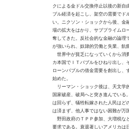
クによる金ドル交換停止以後の新自
ブル経済を起こし、架空の需要でド
い。ニクソン・ショックから後、金
場の拡大をはかり、サブプライムロ
奪してきた。反社会的な金融の論理
が強いられ、奴隷的労働と失業、飢
世界中が貧乏になっていくから消費
カ本国でＩＴバブルをひねり出し、
ローンバブルの借金需要を創出し、
始めた。
リーマン・ショック後は、天文学的
国家破産、破局へと突き進んでいる
は回らず、犠牲転嫁された人民はど
は済まず、他人事ではない困難が万
野田政府のＴＰＰ参加、大増税など
要求である。衰退著しいアメリカは