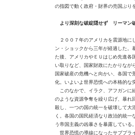
の指図で動く政府・財界の売国ぶり
より深刻な破綻隠せず リーマン
２００７年のアメリカを震源地にし
ン・ショックから三年が経過した。
た後、アメリカやＥＵはじめ先進各
い取りなど、国家財政にたかりなが
国家破産の危機へと向かい、各国で
化。いよいよ世界恐慌への本格的な
このなかで、イラク、アフガンに続
のような資源争奪を繰り広げ、暴れ
殺し、一つの国の統一を破壊して大
く。各国の国民経済なり政治的統一
う帝国主義の凶暴さを暴露している
世界恐慌の導線になったサブプライ