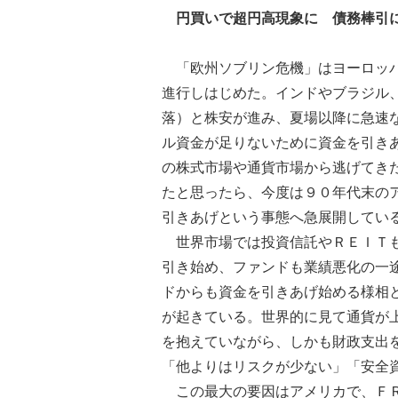
円買いで超円高現象に 債務棒引
「欧州ソブリン危機」はヨーロッパ
進行しはじめた。インドやブラジル
落）と株安が進み、夏場以降に急速
ル資金が足りないために資金を引き
の株式市場や通貨市場から逃げてき
たと思ったら、今度は９０年代末の
引きあげという事態へ急展開してい
世界市場では投資信託やＲＥＩＴも
引き始め、ファンドも業績悪化の一
ドからも資金を引きあげ始める様相
が起きている。世界的に見て通貨が
を抱えていながら、しかも財政支出
「他よりはリスクが少ない」「安全
この最大の要因はアメリカで、ＦＲ