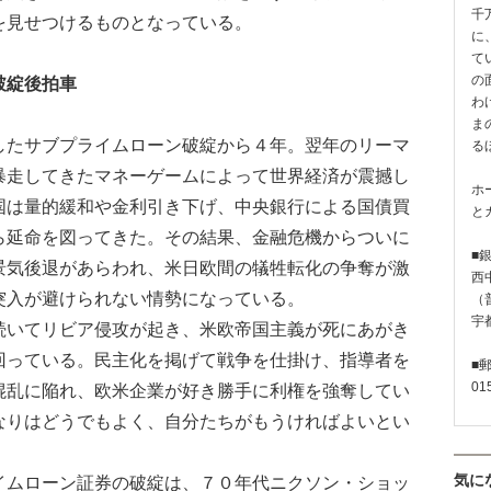
千
を見せつけるものとなっている。
に
て
の
破綻後拍車
わ
ま
たサブプライムローン破綻から４年。翌年のリーマ
る
暴走してきたマネーゲームによって世界経済が震撼し
ホ
国は量的緩和や金利引き下げ、中央銀行による国債買
と
ら延命を図ってきた。その結果、金融危機からついに
■
景気後退があらわれ、米日欧間の犠牲転化の争奪が激
西
突入が避けられない情勢になっている。
（普
宇
いてリビア侵攻が起き、米欧帝国主義が死にあがき
回っている。民主化を掲げて戦争を仕掛け、指導者を
■
01
混乱に陥れ、欧米企業が好き勝手に利権を強奪してい
なりはどうでもよく、自分たちがもうければよいとい
。
気に
ムローン証券の破綻は、７０年代ニクソン・ショッ