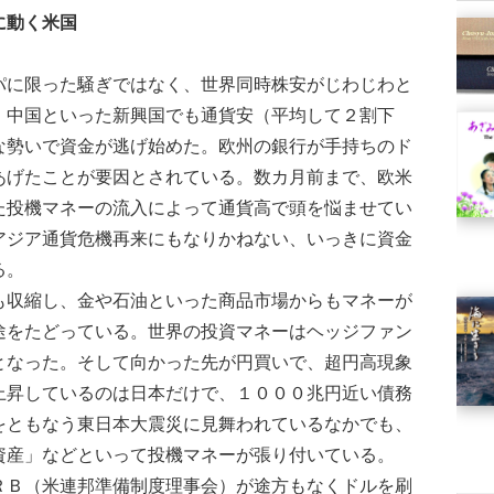
に動く米国
に限った騒ぎではなく、世界同時株安がじわじわと
、中国といった新興国でも通貨安（平均して２割下
な勢いで資金が逃げ始めた。欧州の銀行が手持ちのド
あげたことが要因とされている。数カ月前まで、欧米
た投機マネーの流入によって通貨高で頭を悩ませてい
アジア通貨危機再来にもなりかねない、いっきに資金
る。
収縮し、金や石油といった商品市場からもマネーが
途をたどっている。世界の投資マネーはヘッジファン
となった。そして向かった先が円買いで、超円高現象
上昇しているのは日本だけで、１０００兆円近い債務
をともなう東日本大震災に見舞われているなかでも、
資産」などといって投機マネーが張り付いている。
Ｂ（米連邦準備制度理事会）が途方もなくドルを刷