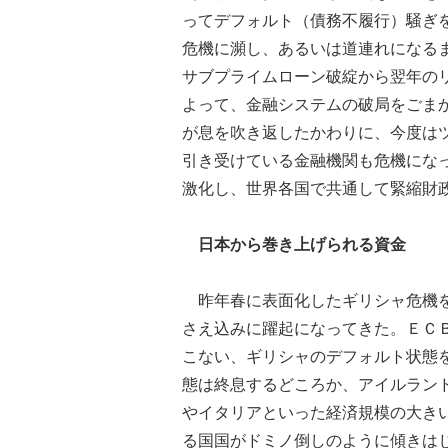
ってデフォルト（債務不履行）騒ぎ
危機に瀕し、あるいは道連れになる
サブプライムローン破綻から翌年の
よって、金融システムの破局をごま
が息を吹き返したかわりに、今度は
引き受けている金融機関も危機にな
激化し、世界各国で共通して緊縮財
日本から巻き上げられる資金
昨年春に表面化したギリシャ危機を
さえ込みに躍起になってきた。ＥＣ
こない、ギリシャのデフォルト状態
態は終息するどころか、アイルラン
やイタリアといった経済規模の大き
る国国がドミノ倒しのように傾きは