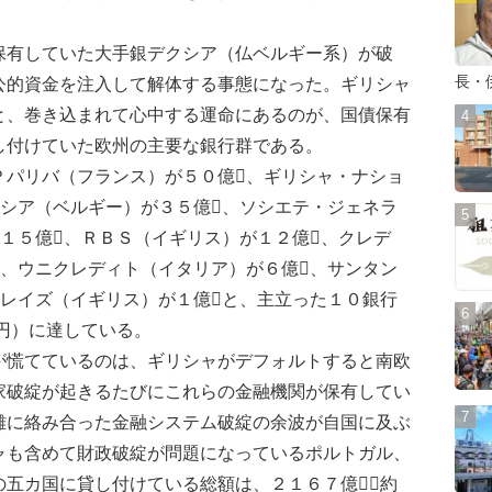
有していた大手銀デクシア（仏ベルギー系）が破
長・
公的資金を注入して解体する事態になった。ギリシャ
と、巻き込まれて心中する運命にあるのが、国債保有
し付けていた欧州の主要な銀行群である。
パリバ（フランス）が５０億、ギリシャ・ナショ
クシア（ベルギー）が３５億、ソシエテ・ジェネラ
１５億、ＲＢＳ（イギリス）が１２億、クレデ
、ウニクレディト（イタリア）が６億、サンタン
クレイズ（イギリス）が１億と、主立った１０銀行
円）に達している。
慌てているのは、ギリシャがデフォルトすると南欧
家破綻が起きるたびにこれらの金融機関が保有してい
雑に絡み合った金融システム破綻の余波が自国に及ぶ
ャも含めて財政破綻が問題になっているポルトガル、
の五カ国に貸し付けている総額は、２１６７億（約