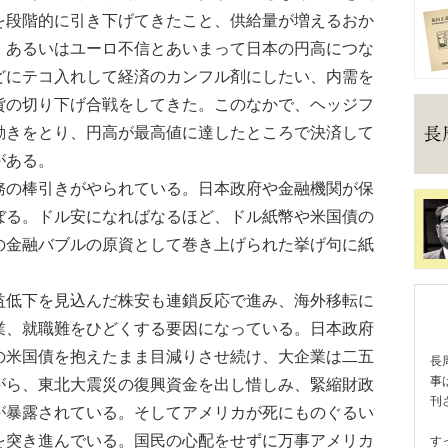
を段階的に引き下げてきたこと、供給量が増えるおか
、あるいはユーロ不信とあいまって日本の円高につな
どにテコ入れして経済のカンフル剤にしたい、内需を
貨の切り下げ合戦をしてきた。このなかで、ヘッジフ
動きをとり、円高が最高値に達したところで決済して
がある。
の棒引きがやられている。日本政府や金融機関が保
ぼる。ドル安になればなるほど、ドル紙幣や米国債の
の金融バブルの原資として巻き上げられた挙げ句に紙
低下を見込んだ株安も連鎖反応で進み、海外移転に
業、就職難をひどくする要因になっている。日本政府
の米国債を抱えたまま目減りさせ続け、大企業は二五
長
事
がら、東北大震災の復興資金を出し惜しみ、緊縮財政
刊
が暴露されている。そしてアメリカが死にものぐるい
を突き進んでいる。国民の心配をせずに万事アメリカ
す