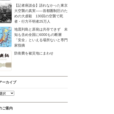
【記者座談会】語れなかった東京
大空襲の真実――首都圏制圧のた
めの大虐殺 130回の空襲で死
者・行方不明者25万人
地震列島と原発は共存できず 未
知も含め全国に6000もの断層
「安全」といえる場所ないと専門
家指摘
防衛費を被災地にまわせ
アーカイブ
のご案内