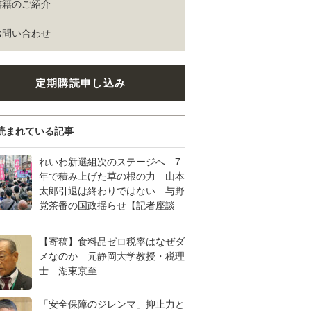
書籍のご紹介
お問い合わせ
定期購読申し込み
読まれている記事
れいわ新選組次のステージへ 7
年で積み上げた草の根の力 山本
太郎引退は終わりではない 与野
党茶番の国政揺らせ【記者座談
【寄稿】食料品ゼロ税率はなぜダ
メなのか 元静岡大学教授・税理
士 湖東京至
「安全保障のジレンマ」抑止力と