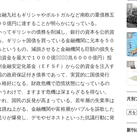
融九社もギリシャやポルトガルなど南欧の重債務五
００億円に達することが明らかになっている。
ってギリシャの債務を削減し、銀行の資本を公的資
る。ギリシャ国債を買っている金融機関に元本を５０
るというもの。減損させると金融機関も巨額の損失を
資金を最大で１０００億（１０兆６０００億円）投
州金融安定化基金（ＥＦＳＦ）から公的資金を注入す
国の政府保証付き債券であって、実質的に国債発行
う格好になる。財政危機で恐慌状態になっているの
いうわけで、ますます危機は深まらざるを得ない。
月別
れ、国民の反発が高まっている。若年層の失業率は
は跳ね上がる。金融機関や富裕層がバブルを謳歌した
怒りが爆発し、デモやゼネストといった抗議行動に発
新刊