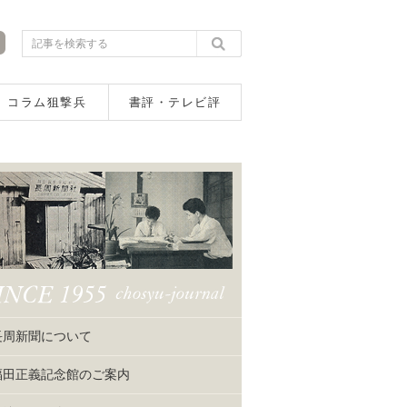
コラム狙撃兵
書評・テレビ評
長周新聞について
福田正義記念館のご案内