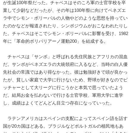
が生誕100年祭だった。チャベスはそのころ軍の士官学校を卒
業して少尉などだったが、その年は100年祭に向けてベネズエ
ラ中でシモン・ボリーバルの人物やどのような思想を持ってい
たのかなどが報道されたり、シンポジウムがおこなわれたりし
た。チャベスはそこでシモン・ボリーバルに影響を受け、1982
年に「革命的ボリバリアーノ運動200」を結成する。
チャベスは「サンボ」と呼ばれる先住民族とアフリカの混血
だ。サンボがベネズエラの大統領府に入るなど、当時の白人優
先社会の常識ではあり得なかった。彼は勉強好きで頭が良かっ
たが、貧しい家庭で大学に行けないため、野球が好きなのでピ
ッチャーとして大リーグに行こうかと本気で思っていたよう
だ。結局お金を払わないで行ける士官学校、軍用大学に進学
し、成績はよくてどんどん目立つ存在になっていった。
ラテンアメリカはスペインの支配によってスペイン語を話す
国が20カ国ほどある。ブラジルなどポルトガルの植民地もあ