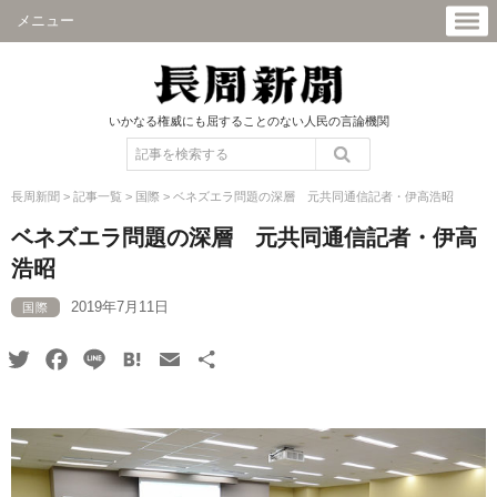
メニュー
いかなる権威にも屈することのない人民の言論機関
長周新聞
>
記事一覧
>
国際
>
ベネズエラ問題の深層 元共同通信記者・伊高浩昭
ベネズエラ問題の深層 元共同通信記者・伊高
浩昭
2019年7月11日
国際
Twitter
Facebook
Line
Hatena
Email
共
有