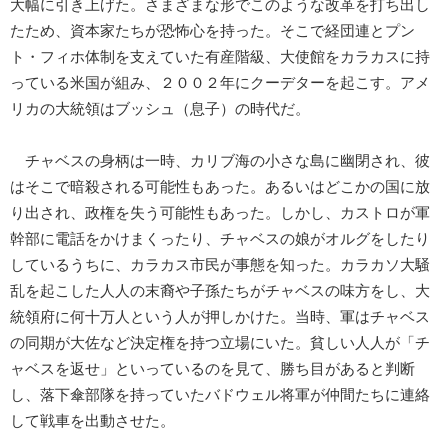
大幅に引き上げた。さまざまな形でこのような改革を打ち出し
たため、資本家たちが恐怖心を持った。そこで経団連とプン
ト・フィホ体制を支えていた有産階級、大使館をカラカスに持
っている米国が組み、２００２年にクーデターを起こす。アメ
リカの大統領はブッシュ（息子）の時代だ。
チャベスの身柄は一時、カリブ海の小さな島に幽閉され、彼
はそこで暗殺される可能性もあった。あるいはどこかの国に放
り出され、政権を失う可能性もあった。しかし、カストロが軍
幹部に電話をかけまくったり、チャベスの娘がオルグをしたり
しているうちに、カラカス市民が事態を知った。カラカソ大騒
乱を起こした人人の末裔や子孫たちがチャベスの味方をし、大
統領府に何十万人という人が押しかけた。当時、軍はチャベス
の同期が大佐など決定権を持つ立場にいた。貧しい人人が「チ
ャベスを返せ」といっているのを見て、勝ち目があると判断
し、落下傘部隊を持っていたバドウェル将軍が仲間たちに連絡
して戦車を出動させた。