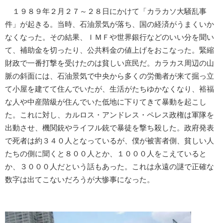
１９８９年２月２７～２８日にかけて「カラカソ大騒乱事
件」が起きる。当時、石油景気が落ち、国の経済がうまくいか
なくなった。その結果、ＩＭＦや世界銀行などのいい分を聞い
て、補助金を切ったり、公共料金の値上げをおこなった。緊縮
財政で一番打撃を受けたのは貧しい庶民だ。カラカス周辺の山
脈の斜面には、石油景気で中央から多くの労働者が来て掘っ立
て小屋を建てて住んでいたが、生活がたちゆかなくなり、裕福
な人や中産階級が住んでいた低地に下りてきて暴動を起こし
た。これに対し、カルロス・アンドレス・ペレス政権は軍隊を
出動させ、機関銃やライフル銃で暴徒を撃ち殺した。政府発表
で死者は約３４０人となっているが、僕が被害者側、貧しい人
たちの側に聞くと８００人とか、１０００人をこえていると
か、３０００人だという話もあった。これは永遠の謎で正確な
数字は出てこないだろうが大惨事になった。