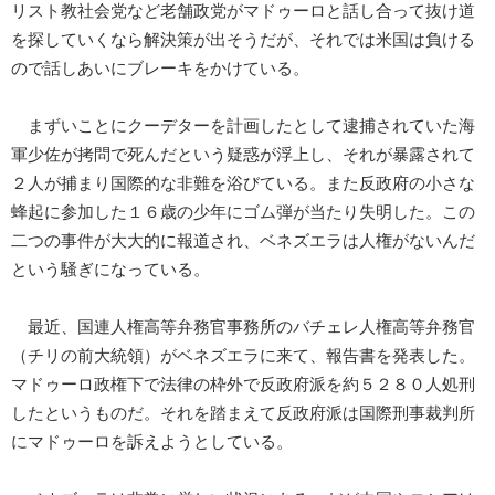
リスト教社会党など老舗政党がマドゥーロと話し合って抜け道
を探していくなら解決策が出そうだが、それでは米国は負ける
ので話しあいにブレーキをかけている。
まずいことにクーデターを計画したとして逮捕されていた海
軍少佐が拷問で死んだという疑惑が浮上し、それが暴露されて
２人が捕まり国際的な非難を浴びている。また反政府の小さな
蜂起に参加した１６歳の少年にゴム弾が当たり失明した。この
二つの事件が大大的に報道され、ベネズエラは人権がないんだ
という騒ぎになっている。
最近、国連人権高等弁務官事務所のバチェレ人権高等弁務官
（チリの前大統領）がベネズエラに来て、報告書を発表した。
マドゥーロ政権下で法律の枠外で反政府派を約５２８０人処刑
したというものだ。それを踏まえて反政府派は国際刑事裁判所
にマドゥーロを訴えようとしている。