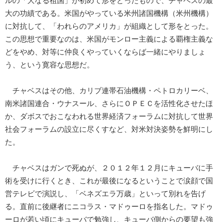
ルの「大なる祖国」が初めて形をとったもので、チャベスの最
大の功績である。米国がやっている米州諸国機構（米州機構）
に対抗して、「われらのアメリカ」が組織として形をとった。
この思想で重要なのは、米国がモンロー主義による覇権主義な
どをやめ、対等に仲良くやっていくならば一緒にやりましょ
う、という寛容な思想だ。
チャベスはその他、カリブ連帯石油機構・ペトロカリーベ、
南米諸国連合・ウナスール、さらにＯＰＥＣを活性化させたほ
か、ダボスでおこなわれる世界経済フォーラムに対抗して世界
社会フォーラムの設立に尽くすなど、対米対決姿勢を鮮明にし
た。
チャベスはガンで死ぬが、２０１２年１２月にキューバに手
術を受けに行くとき、これが最後になるということで涙顔で国
営テレビで演説し、「ベネズエラ万歳」といって別れを告げ
る。直前に後継者にニコラス・マドゥーロを指名した。マドゥ
ーロが若い頃にキューバで勉強し、キューバ側からの要望も強