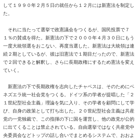
して１９９０年２月５日の就任から１２月には新憲法を制定し
た。
それに当たって選挙で政憲議会をつくるが、国民投票で７
１％の賛成を得た。新憲法の下で２０００年４月３０日にもう
一度大統領選をおこない、再度当選した。新憲法は大統領は連
続２期としているが、彼は旧憲法で１期目だったので、新憲法
で２回できると解釈し、さらに長期政権にするため憲法を変え
ていく。
新憲法の下で長期政権を志向したチャベスは、そのためにベ
ネズエラ統一社会党をつくる。ドイツ系の学者が提唱した「２
１世紀型社会主義」理論を気に入り、その学者を顧問にして学
び、自身の政策として打ち出した。２０世紀型社会主義は共産
党の一党独裁で、この指揮の下に国を運営し、他の政党が公的
に出てくることは禁止されている。自由選挙ではなく共産党中
央委員会などトップの話し合いでまとめるシステムで、おおよ