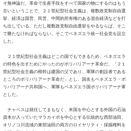
そ無神論だ。革命で生産手段をすべて国家の物にするのはもう
古いということで、２１世紀型社会主義は、複数政党制自由選
挙、経済は国営、民営、中間的所有権のある混合経済などを打
ち出している。ただし複数政党制自由選挙をやるならば、そこ
で勝たなければならない。そこでベネズエラ統一社会党を設立
した。
２１世紀型社会主義はどこの国でもできるため、ベネズエラ
の特色を出すためにやったのがボリバリアーナ革命だ。「２１
世紀型社会主義の根幹は建国の父であり、軍隊の創設者である
ところのボリバリアーナ革命だ」とし、国名もベネズエラ・ボ
リバリアーナ共和国へ、軍隊もベネズエラ国ボリバリアーナ軍
とした。
チャベスは就任してまもなく、米国を中心とする外国の石油
資本が入っていたマラカイボを中心とする伝統的な西部油田、
オリノコ川流域の東部油田の両方のロイヤリティ・採掘権料を