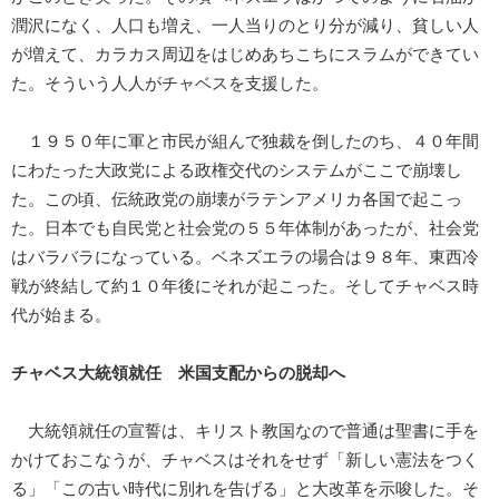
潤沢になく、人口も増え、一人当りのとり分が減り、貧しい人
が増えて、カラカス周辺をはじめあちこちにスラムができてい
た。そういう人人がチャベスを支援した。
１９５０年に軍と市民が組んで独裁を倒したのち、４０年間
にわたった大政党による政権交代のシステムがここで崩壊し
た。この頃、伝統政党の崩壊がラテンアメリカ各国で起こっ
た。日本でも自民党と社会党の５５年体制があったが、社会党
はバラバラになっている。ベネズエラの場合は９８年、東西冷
戦が終結して約１０年後にそれが起こった。そしてチャベス時
代が始まる。
チャベス大統領就任 米国支配からの脱却へ
大統領就任の宣誓は、キリスト教国なので普通は聖書に手を
かけておこなうが、チャベスはそれをせず「新しい憲法をつく
る」「この古い時代に別れを告げる」と大改革を示唆した。そ