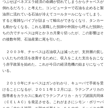
つぶせばベネズエラ経済の命綱が切れてしまうからチャベスが
倒れるだろう」と考えた。コンピューターで石油を止めると製
油所に流れている石油が冷えてコールタールになってしまう。
すると複雑なパイプが詰まって輸出ができなくなり、タンカー
も動かなくなる。これも退職した技師や外国から呼んだ技師た
ちの力でチャベスは何とか３カ月乗り切ったが、この影響はそ
の後数年間、石油産業に尾を引いた。
２００３年、チャベスは石油収入は減ったが、支持層の貧し
い人たちの生活を改善するために、収入をこえた支出をおこな
う赤字政策を始めた。これが今日の経済危機の始まりになって
いる。
２０１０年にチャベスはガンがわかり、キューバで手術を受
けることになるが、２０１１年１２月には、ラテンアメリカの
指導者をカラカスに集めてラテンアメリカ・カリブ諸国共同体
（ＣＥＬＡＣ）を発足させる。これがまさにシモン・ボリーバ