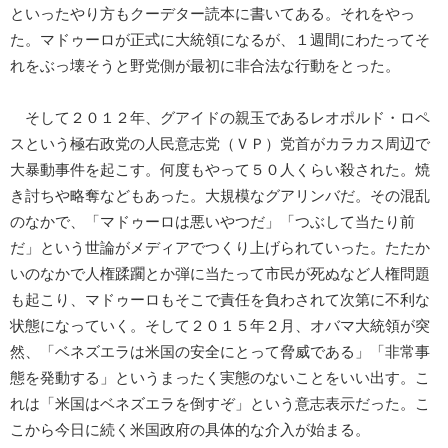
といったやり方もクーデター読本に書いてある。それをやっ
た。マドゥーロが正式に大統領になるが、１週間にわたってそ
れをぶっ壊そうと野党側が最初に非合法な行動をとった。
そして２０１２年、グアイドの親玉であるレオポルド・ロペ
スという極右政党の人民意志党（ＶＰ）党首がカラカス周辺で
大暴動事件を起こす。何度もやって５０人くらい殺された。焼
き討ちや略奪などもあった。大規模なグアリンバだ。その混乱
のなかで、「マドゥーロは悪いやつだ」「つぶして当たり前
だ」という世論がメディアでつくり上げられていった。たたか
いのなかで人権蹂躙とか弾に当たって市民が死ぬなど人権問題
も起こり、マドゥーロもそこで責任を負わされて次第に不利な
状態になっていく。そして２０１５年２月、オバマ大統領が突
然、「ベネズエラは米国の安全にとって脅威である」「非常事
態を発動する」というまったく実態のないことをいい出す。こ
れは「米国はベネズエラを倒すぞ」という意志表示だった。こ
こから今日に続く米国政府の具体的な介入が始まる。