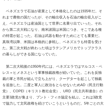
ベネズエラで石油が産業として本格化したのは1935年だ。そ
れまで農牧の国だったが、その輸出収入を石油の輸出収入がこ
え、ベネズエラは産油国として世界に名乗り出ていった。それ
から第二次大戦になり、南米諸国は米国につき、そこである種
の特需が起こった。石油は武器を動かすためにとても重要だ。
真珠湾以降、米国は本格的に参戦し、ベネズエラも特需を受け
た。第二次大戦が終わった頃はラテンアメリカでトップクラス
の暮らしができる国になっていた。
第二次大戦後の1950年代には、ベネズエラではマルコス・ペ
レス＝ヒメネスという軍事独裁政権が続いていた。これを反独
裁の軍と市民が組んで立ち上がり、クーデターを起こして独裁
を追放した。二度と軍人に政治をとらせないためAD（民主行動
党）、COPEI（キリスト教社会党）、URD（民主共和連合）の
主要3政党が集まり、プント・フィホ協定を結ぶ。これは3政党
で協力して文民政権を続けていこうというものだ。5年ごとの大