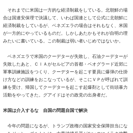
それまでに米国は一方的な経済制裁をしている。北朝鮮の場
合は国連安保理で決議して、いわば国連として公式に北朝鮮に
経済制裁をしているが、ベネズエラの場合はそれもなく、米国
が一方的にやっているものだ。しかしあたかもそれが自明の理
みたいに書いている。この制裁は弱い者いじめではないか。
ベネズエラで米国のクーデターが失敗し、石油クーデターが
失敗したあと、ＣＩＡがセルビアの首都・ベオグラード近郊に
軍事訓練施設をつくり、クーデターを起こす要員に爆弾の仕掛
け方などの訓練をおこなっているが、そこにＶＰが呼ばれて訓
練を受け、帰国してクーデターを起こす起爆剤として街頭暴力
活動をやってきた。グアイドはその政党の出身者だ。
米国は介入するな 自国の問題自国で解決
今年の問題になるが、トランプ政権の国家安全保障担当にな