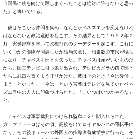
自国民に銃を向けて殺しまくったことは絶対に許せないと思っ
た」と書いている。
彼はそこから仲間を集め、なんとかベネズエラを変えなけれ
ばならないと政治運動を起こす。その結果として１９９２年２
月、実働部隊を率いて政権打倒のクーデターを起こす。これに
いくつかの部隊が同調したが結局失敗し、相当数の市民が犠牲
になり、チャベスも部下を失った。チャベスは頭がいいものだ
から、国営テレビに引っ張り出され、テレビカメラの前で部下
たちに武器を置くよう呼びかけた。彼はそのとき「今は降伏し
よう」といった。「今は」という言葉はテレビを見ていたベネ
ズエラ中の人人に印象づけられた。「こいつはいつかやるな」
と。
チャベスは軍事裁判にかけられ監獄に２年間入れられた。一
方、マドゥーロはその頃、高校を出てロイヤルバスの運転手に
なり、その後キューバの外国人の指導者養成学校に行った。そ