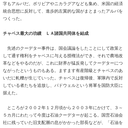
字もアルバだ。ボリビアやニカラグアなども集め、米国の経済
統合思想に反対して、進歩的左翼的な国がまとまったアルバを
つくった。
チャベス最大の功績 ＬＡ諸国共同体を結成
先述のクーデター事件は、国会議論をしたことにして政策と
して通す権利をチャベスに与える授権法ができ、それで農地改
革などをやるのだが、これに財界が猛反発してクーデターにつ
ながったというものもある。ますます有産階級とチャベスのあ
いだに軋轢が生じていった。チャベスは復帰後、軍隊内で反対
している者たちを追放し、バドウェルという将軍を国防大臣に
据えた。
ところが２００２年１２月頃から２００３年にかけて、３～
５カ月にわたって今度は石油クーデターが起こる。国営石油会
社に残っていた旧支配層の息がかかった部長などが、「石油を