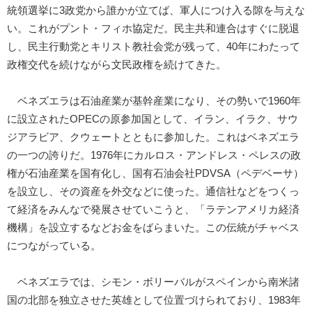
統領選挙に3政党から誰かが立てば、軍人につけ入る隙を与えな
い。これがプント・フィホ協定だ。民主共和連合はすぐに脱退
し、民主行動党とキリスト教社会党が残って、40年にわたって
政権交代を続けながら文民政権を続けてきた。
ベネズエラは石油産業が基幹産業になり、その勢いで1960年
に設立されたOPECの原参加国として、イラン、イラク、サウ
ジアラビア、クウェートとともに参加した。これはベネズエラ
の一つの誇りだ。1976年にカルロス・アンドレス・ペレスの政
権が石油産業を国有化し、国有石油会社PDVSA（ペデベーサ）
を設立し、その資産を外交などに使った。通信社などをつくっ
て経済をみんなで発展させていこうと、「ラテンアメリカ経済
機構」を設立するなどお金をばらまいた。この伝統がチャベス
につながっている。
ベネズエラでは、シモン・ボリーバルがスペインから南米諸
国の北部を独立させた英雄として位置づけられており、1983年