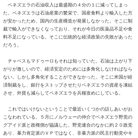
ベネズエラの石油収入は最盛期の４分の１に減ってしまっ
た。ベネズエラは石油産業の繁栄で、国産食料より輸入した方
が安かったため、国内の生産構造が発展しなかった。そこに制
裁で輸入ができなくなっており、それが今日の医薬品不足や食
料不足になっている。そこに伝統的な経済政策の失敗があった
だろう。
チャベスもマドゥーロもそれは知っていた。石油は上がり下
がりが激しいので、経済安定のためには多角化しなければなら
ない。しかし多角化することができなかった。そこに米国が経
済制裁をし、銀行をストップさせたりベネズエラの資産を凍結
させ、外貨も減らしてベネズエラを兵糧攻めにしている。
これではいけないということで最近いくつかの話しあいがお
こなわれている。５月にノルウェーの仲介でベネズエラ野党の
グアイド派と政権側が協議した。野党連合のなかに約２０政党
あり、暴力肯定派のＶＰではなく、非暴力派の民主行動党やキ