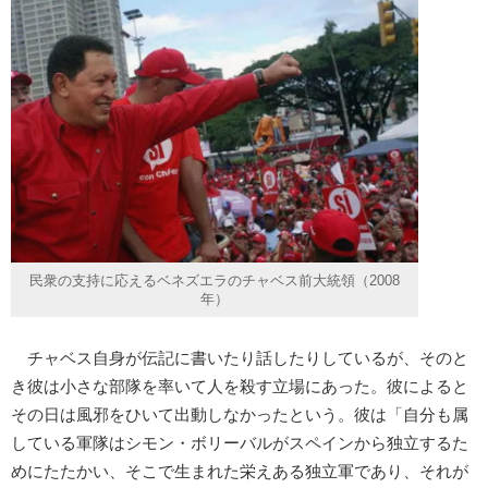
民衆の支持に応えるベネズエラのチャベス前大統領（2008
年）
チャベス自身が伝記に書いたり話したりしているが、そのと
き彼は小さな部隊を率いて人を殺す立場にあった。彼によると
その日は風邪をひいて出動しなかったという。彼は「自分も属
している軍隊はシモン・ボリーバルがスペインから独立するた
めにたたかい、そこで生まれた栄えある独立軍であり、それが