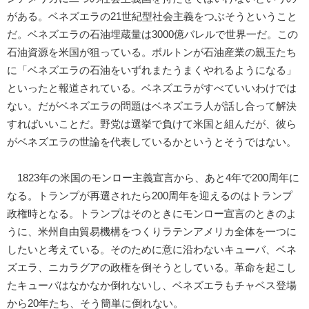
がある。ベネズエラの21世紀型社会主義をつぶそうということ
だ。ベネズエラの石油埋蔵量は3000億バレルで世界一だ。この
石油資源を米国が狙っている。ボルトンが石油産業の親玉たち
に「ベネズエラの石油をいずれまたうまくやれるようになる」
といったと報道されている。ベネズエラがすべていいわけでは
ない。だがベネズエラの問題はベネズエラ人が話し合って解決
すればいいことだ。野党は選挙で負けて米国と組んだが、彼ら
がベネズエラの世論を代表しているかというとそうではない。
1823年の米国のモンロー主義宣言から、あと4年で200周年に
なる。トランプが再選されたら200周年を迎えるのはトランプ
政権時となる。トランプはそのときにモンロー宣言のときのよ
うに、米州自由貿易機構をつくりラテンアメリカ全体を一つに
したいと考えている。そのために意に沿わないキューバ、ベネ
ズエラ、ニカラグアの政権を倒そうとしている。革命を起こし
たキューバはなかなか倒れないし、ベネズエラもチャベス登場
から20年たち、そう簡単に倒れない。