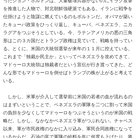
ったジョン・ボルトンは、大量破壊兵器がないのにイラク攻撃
を推進した人物で、対北朝鮮強硬派でもある。イランに戦争を
仕掛けようと陰謀に燃えているのもボルトンだ。オバマが築い
たキューバ政策をひっくり返し、キューバ、ベネズエラ、ニカ
ラグアをつぶそうとしている。今、ラテンアメリカの悪の三角
形はこの３カ国だとトランプ政権は見ていて、戦略を持ってい
る。とくに、米国の大統領選挙が来年の１１月に控えている。
これまで「独裁か民主か」といってベネズエラを攻めてきて、
マドゥーロ大統領は独裁者だという宣伝が行き渡ってきた。ど
んな形でもマドゥーロを倒せばトランプの株が上がると考えて
いる。
しかし、米軍が介入して選挙前に米国の若者の血が流れるの
はまずいということで、ベネズエラの軍隊を二つに割って米国
の負担を少なくしてマドゥーロをつぶそうというのが米国の戦
略だ。しかし、なかなかベネズエラ軍がつぶれない。チャベス
以来、軍が市民政権のなかに入り込み、軍民合同政権になって
いるからだ。石油の富で軍隊の給料を年に何度も上げたり、将