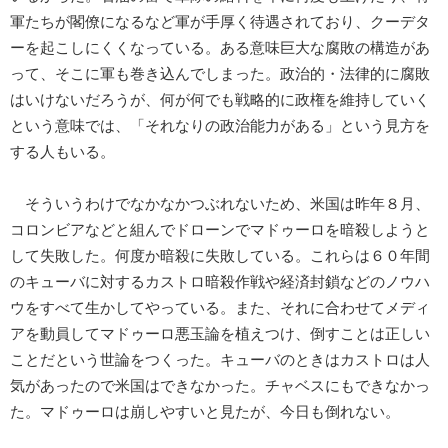
軍たちが閣僚になるなど軍が手厚く待遇されており、クーデタ
ーを起こしにくくなっている。ある意味巨大な腐敗の構造があ
って、そこに軍も巻き込んでしまった。政治的・法律的に腐敗
はいけないだろうが、何が何でも戦略的に政権を維持していく
という意味では、「それなりの政治能力がある」という見方を
する人もいる。
そういうわけでなかなかつぶれないため、米国は昨年８月、
コロンビアなどと組んでドローンでマドゥーロを暗殺しようと
して失敗した。何度か暗殺に失敗している。これらは６０年間
のキューバに対するカストロ暗殺作戦や経済封鎖などのノウハ
ウをすべて生かしてやっている。また、それに合わせてメディ
アを動員してマドゥーロ悪玉論を植えつけ、倒すことは正しい
ことだという世論をつくった。キューバのときはカストロは人
気があったので米国はできなかった。チャベスにもできなかっ
た。マドゥーロは崩しやすいと見たが、今日も倒れない。