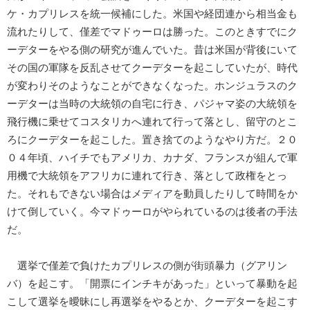
ケ・カプリレスを統一候補にした。米国や経団連から相当金も
流れたりして、僅差でマドゥーロは勝った。このときすでにク
ーデターをやる側の研究が進んでいた。昔は米国が背後にいて
その国の軍隊を反乱させてクーデターを起こしていたが、時代
が変わりそのようなことができなくなった。ホンジュラスのク
ーデターは当時の大統領の自宅に行き、パジャマ姿の大統領を
飛行機に乗せてコスタリカへ連れて行って落とし、留守のとこ
ろにクーデターを起こした。置き捨てのようなやり方だ。２０
０４年頃、ハイチでもアメリカ、カナダ、フランスが組んで軍
用機で大統領をアフリカに連れて行き、落として政権をとっ
た。それもできない場合はメディアを動員したりして時間をか
けて倒していく。今マドゥーロがやられているのは後者の手法
だ。
選挙で僅差で負けたカプリレスの側が街頭暴力（グアリン
バ）を起こす。「開票にインチキがあった」といって暴動を起
こして選挙を曖昧にし再選挙をやるとか、クーデターを起こす