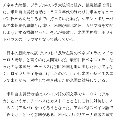
チネル大統領、ブラジルのルラ大統領と組み、緊急動議で潰し
た。米州自由貿易地域は１８００年代の終わりに米国がキュー
バに攻め込んだころすでに持っていた案だ。シモン・ボリーバ
ルの米州統合思想とは違い、米国が南北米州、カリブ海を支配
しようとする構想だった。それが失敗し、米国国務省、ホワイ
トハウスのトラウマとなって残っている。
日本の新聞が枕詞でいつも「反米左翼のベネズエラのマドゥ
ーロ大統領」と書くのは大間違いだ。最初に反ベネズエラにな
ったのは米国だ。チャベスは別に米国を追い出したわけではな
く、ロイヤリティを値上げしたのだ。しかし米国が反ベネズエ
ラで来たから、対抗して生き残るため米国に対峙している。
米州自由貿易地域はスペイン語の頭文字でＡＬＣＡ（アル
カ）というが、チャベスはカストロとともにこれに対抗し、Ａ
ＬＢＡ（アルバ）をつくろうとなった。アルバはスペイン語で
「夜明け」という意味がある。米州ボリバリアーナ連盟の頭文