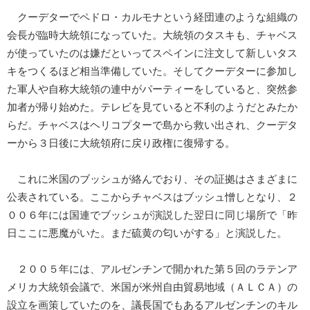
クーデターでペドロ・カルモナという経団連のような組織の
会長が臨時大統領になっていた。大統領のタスキも、チャベス
が使っていたのは嫌だといってスペインに注文して新しいタス
キをつくるほど相当準備していた。そしてクーデターに参加し
た軍人や自称大統領の連中がパーティーをしていると、突然参
加者が帰り始めた。テレビを見ていると不利のようだとみたか
らだ。チャベスはヘリコプターで島から救い出され、クーデタ
ーから３日後に大統領府に戻り政権に復帰する。
これに米国のブッシュが絡んでおり、その証拠はさまざまに
公表されている。ここからチャベスはブッシュ憎しとなり、２
００６年には国連でブッシュが演説した翌日に同じ場所で「昨
日ここに悪魔がいた。まだ硫黄の匂いがする」と演説した。
２００５年には、アルゼンチンで開かれた第５回のラテンア
メリカ大統領会議で、米国が米州自由貿易地域（ＡＬＣＡ）の
設立を画策していたのを、議長国でもあるアルゼンチンのキル