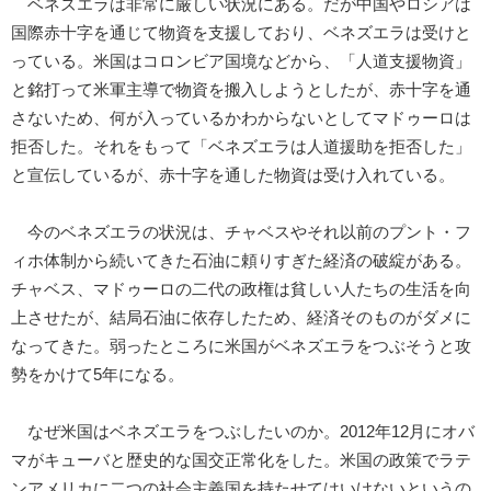
ベネズエラは非常に厳しい状況にある。だが中国やロシアは
国際赤十字を通じて物資を支援しており、ベネズエラは受けと
っている。米国はコロンビア国境などから、「人道支援物資」
と銘打って米軍主導で物資を搬入しようとしたが、赤十字を通
さないため、何が入っているかわからないとしてマドゥーロは
拒否した。それをもって「ベネズエラは人道援助を拒否した」
と宣伝しているが、赤十字を通した物資は受け入れている。
今のベネズエラの状況は、チャベスやそれ以前のプント・フ
ィホ体制から続いてきた石油に頼りすぎた経済の破綻がある。
チャベス、マドゥーロの二代の政権は貧しい人たちの生活を向
上させたが、結局石油に依存したため、経済そのものがダメに
なってきた。弱ったところに米国がベネズエラをつぶそうと攻
勢をかけて5年になる。
なぜ米国はベネズエラをつぶしたいのか。2012年12月にオバ
マがキューバと歴史的な国交正常化をした。米国の政策でラテ
ンアメリカに二つの社会主義国を持たせてはいけないというの