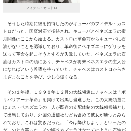
フィデル・カストロ
そうした時期に彼を招待したのがキューバのフィデル・カス
トロだった。国賓対応で招待され、キューバとベネズエラの蜜
月関係はここから始まる。カストロは革命前からキューバに石
油がないことを認識しており、革命後にベネズエラにゲリラを
送って革命を起こそうとするが失敗していた。ベネズエラの石
油はカストロの頭にあり、チャベスが将来ベネズエラの主人公
になればという希望を持っていた。チャベスはカストロからさ
まざまなことを学び、少し心強くなる。
その１年後、１９９８年１２月の大統領選にチャベスは「ボ
リバリアーナ革命」を掲げて出馬し当選した。この大統領選に
はミス・ベネズエラの一人が既存の支配体制の大統領候補とし
て出馬しており、外国の通信社なども含めて彼女が勝つとみら
れており、これは驚きだった。「今は降伏しよう」といったの
がこのとき実った。その頃ベネズエラはかつてのように石油が