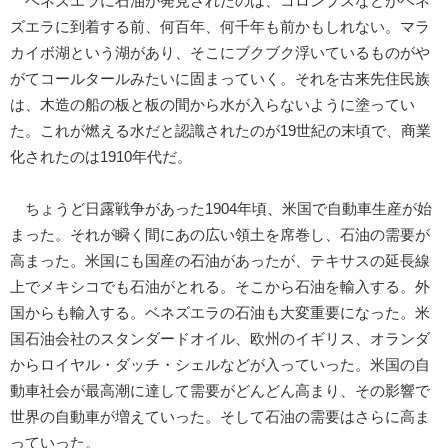
ベネズエラに石油が発見されたのは、コロンブスなどがベネ
ズエラに到着する前、何百年、何千年も前かもしれない。マラ
カイボ湖という湖があり、そこにブクブク浮いているものがや
がてコールタールみたいに固まっていく。それを古来先住民族
は、木造の船の板と板の間から水が入らないように塗ってい
た。これが燃える水だと認識されたのが19世紀の末頃で、商業
化されたのは1910年代だ。
ちょうど日露戦争があった1904年頃、米国で自動車生産が始
まった。それが瞬く間にあの広い領土を席巻し、石油の需要が
高まった。米国にも国産の石油があったが、テキサスの延長線
上でメキシコでも石油がとれる。そこから石油を輸入する。外
国からも輸入する。ベネズエラの石油も大変重要になった。米
国石油会社のスタンダードオイル、欧州のイギリス、オランダ
からロイヤル・ダッチ・シェルなどが入っていった。米国の自
動車社会が最高潮に達して需要がどんどん高まり、その影響で
世界の自動車が増えていった。そして石油の需要はさらに高ま
っていった。