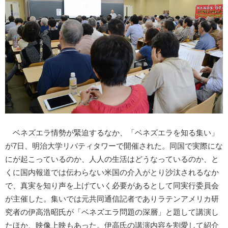
ベネズエラ情勢が緊迫するなか、「ベネズエラを知る集い」
が7日、明治大学リバティタワーで開催された。同国で実際にな
にが起こっているのか、人人の生活はどうなっているのか、と
くに国内報道では伝わらない米国の介入がとり沙汰されるなか
で、真実を知り声を上げていく必要があるとして同実行委員会
が主催した。集いでは元共同通信記者でありラテンアメリカ研
究者の伊高浩昭氏が「ベネズエラ問題の深層」と題して講演し
たほか、映像上映もあった。伊高氏の講演内容を割愛して紹介