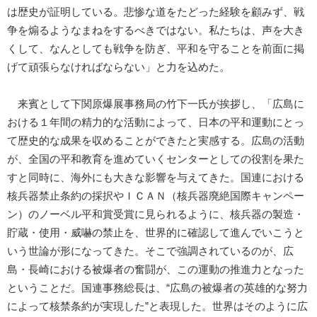
は歴史が証明している。悲惨な道をたどった経験を顧みず、戦
争を煽るようなまねをするべきではない。私たちは、声を大き
くして、なんとしても戦争を防ぎ、平和を守ることを前面に掲
げて頑張らなければならない」と力を込めた。
来賓として下関原爆展事務局の竹下一氏が挨拶し、「広島に
おける１年間の精力的な活動によって、日本の平和運動にとっ
て歴史的な成果を収めることができたと実感する。広島の活動
が、全国の平和教育を進めていくセンターとしての役割を果た
すと同時に、海外にも大きな影響を与えてきた。国連における
核兵器禁止条約の採択やＩＣＡＮ（核兵器廃絶国際キャンペー
ン）のノーベル平和賞受賞に見られるように、核兵器の製造・
貯蔵・使用・威嚇の禁止を、世界的に確認して進んでいこうと
いう世論が形になってきた。そこで強調されているのが、広
島・長崎における被爆者の奮闘が、この運動の推進力となった
ということだ。国連事務総長は、“広島の被爆者の英雄的な努力
によって核禁条約が実現した”と表現した。世界はそのように広