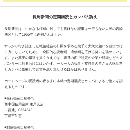
長周新聞の定期購読とカンパの訴え
長周新聞は、いかなる権威に対しても書けない記事は一行もない人民の言論
機関として1955年に創刊されました。
すっかり行き詰まった戦後社会の打開を求める幾千万大衆の願いを結びつけ
て力にしていくために、全国的な読者網、通信網を広げる努力を強めていま
す。また真実の報道を貫くうえでは、経営の面で特定の企業や組織などのス
ポンサーに頼るわけにはいかず、一人一人の読者・支持者の皆さまの購読料
とカンパに依拠して経営を成り立たせるほかはありません。
ホームページの愛読者の皆さまに本紙の定期購読とカンパによるご協力を訴
えるものです。
■銀行振込口座番号
西中国信用金庫 唐戸支店
（普通）0334342
宇都宮知恵
■郵便振替口座番号