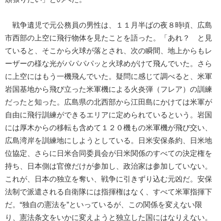
戦争遺児で元公務員の男性は、１１月半ばの夜８時頃、広島
市西部の上空に飛行物体を見たことを語った。「あれ？ と見
ていると、そこから火球が落とされ、次の瞬間、地上からもレ
ーザーの様な光がパパパパッと火球めがけて飛んでいた。さら
に上空にはもう一機飛んでいた。疑問に感じて調べると、米軍
岩国基地から飛び立った米軍機による火炎弾（フレア）の訓練
だったと知った。広島県の北西部から江田島にかけては米軍が
自由に飛行訓練ができるエリアに定められているという。岩国
には厚木からの移転も含めて１２０機もの米軍機が飛び交い、
広島湾岸を訓練地にしようとしている。日米安保条約、日米地
位協定、さらに日米合同委員会が日米関係のすべての決定権を
持ち、日本側は官僚だけが参加し、政治家は参加していない。
これが、日本の独立を奪い、戦争に引きずり込む元凶だ。安保
法制で派遣される自衛隊には指揮権はなく、すべて米軍指揮下
だ。“独自の憲法を”といっているが、この関係を変えない限
り、憲法条文をいかに変えようと独立した国にはなりえない。