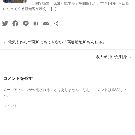
公園で街頭「原爆と戦争展」を開催した。世界各国から広島
にやってくる観光客が増えて […]
Twitter
Facebook
Line
Hatena
Email
共
有
←
電気も作らず廃炉にもできない「高速増殖炉もんじゅ」
素人が引いた刺身
→
コメントを残す
メールアドレスが公開されることはありません。なお、コメントは承認制で
す。
コメント