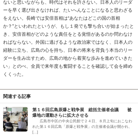
ないと思いながらも、時代はそれを許さない。日本人のリーダ
ーを早く選び出さなければ、たいへんなことになると思わざる
をえない。長崎では安倍首相は“あなたはどこの国の首相
か？”といわれたというが、もし１発でも撃ち合いが始まったと
き、安倍首相がどのような責任をとる覚悟があるのか問わなけ
ればならない。外国に逃げるような政治家ではなく、日本人の
経験に立ち、広島の心を持ち、日本の将来を背負う本当のリー
ダーを生み出すため、広島の地から着実な歩みを進めていきた
い」とのべ、全員で来年度も奮闘することを確認して会を締め
くくった。
関連する記事
第１６回広島原爆と戦争展 総括主催者会議 被
爆地の運動さらに拡大させる
広島市中区の中央公民館で２４日、８月上旬におこなわ
れた第１６回広島「原爆と戦争展」の主催者会議が開かれ、
[…]