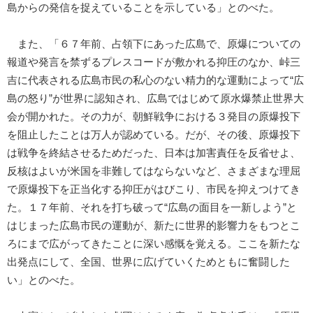
島からの発信を捉えていることを示している」とのべた。
また、「６７年前、占領下にあった広島で、原爆についての
報道や発言を禁ずるプレスコードが敷かれる抑圧のなか、峠三
吉に代表される広島市民の私心のない精力的な運動によって“広
島の怒り”が世界に認知され、広島ではじめて原水爆禁止世界大
会が開かれた。その力が、朝鮮戦争における３発目の原爆投下
を阻止したことは万人が認めている。だが、その後、原爆投下
は戦争を終結させるためだった、日本は加害責任を反省せよ、
反核はよいが米国を非難してはならないなど、さまざまな理屈
で原爆投下を正当化する抑圧がはびこり、市民を抑えつけてき
た。１７年前、それを打ち破って“広島の面目を一新しよう”と
はじまった広島市民の運動が、新たに世界的影響力をもつとこ
ろにまで広がってきたことに深い感慨を覚える。ここを新たな
出発点にして、全国、世界に広げていくためともに奮闘した
い」とのべた。