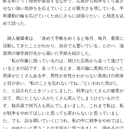
鮮をめぐって情勢が緊迫するなかで、広島から戦争をくり返さ
せない強い気持ちを伝えていくことが重大さを増している。平
和運動の輪を広げていくためにさらに頑張りたい」と熱意を込
めて語った。
婦人被爆者は、「改めて手帳をめくると毎月、毎月、着実に
活動してきたことがわかり、自分でも驚いている」とのべ、滋
賀県の修学旅行生から届いた手紙を紹介した。
「私が印象に残っているのは、焼けた広島から走って逃げて
いるときの話です。走っているとき、道の脇に黒焦げになった
死体がたくさんある中、男性か女性かわからない黒焦げの死体
と目が合い、“私のことを忘れないでね…”といわれた気がし
た、と話されたときゾッとしました。戦争はたくさんの被害が
出て、死にたくない人がたくさん死んでしまうひどいもので
す。核兵器で何万人も死んでしまいました。これまで私は、私
が戦争をやめてほしいと思っても変わらないと思っていまし
た。でも、話を聞いていくにつれ、私の中に戦争をやめてほし
い、やめたいと思うことの大切さに気づきました。諦めるので