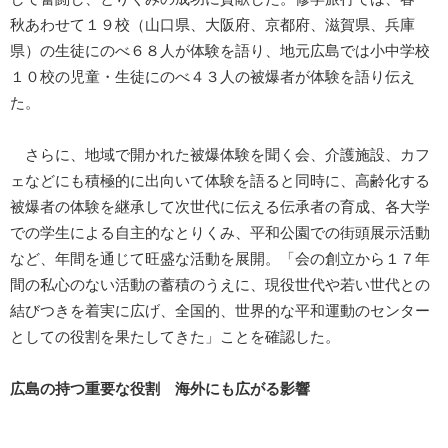
秋あわせて１９校（山口県、大阪府、京都府、滋賀県、兵庫
県）の生徒にのべ６８人が体験を語り、地元広島では小中学校
１０校の児童・生徒にのべ４３人の被爆者が体験を語り伝え
た。
さらに、地域で開かれた被爆体験を聞く会、介護施設、カフ
ェなどにも積極的に出向いて体験を語ると同時に、高齢化する
被爆者の体験を継承して次世代に伝える伝承者の育成、各大学
での学生による自主的なとりくみ、平和公園での街頭展示活動
など、年間を通じて旺盛な活動を展開。「会の創立から１７年
間の私心のない活動の蓄積のうえに、現役世代や若い世代との
結びつきを着実に広げ、全国的、世界的な平和運動のセンター
としての役割を果たしてきた」ことを確認した。
広島の持つ重要な役割 海外にも広がる影響