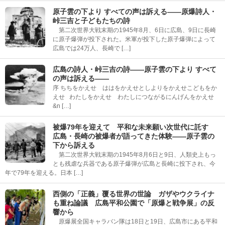
原子雲の下より すべての声は訴える――原爆詩人・
峠三吉と子どもたちの詩
第二次世界大戦末期の1945年8月、6日に広島、9日に長崎
に原子爆弾が投下された。米軍が投下した原子爆弾によって
広島では24万人、長崎で […]
広島の詩人・峠三吉の詩――原子雲の下より すべて
の声は訴える――
序 ちちをかえせ ははをかえせとしよりをかえせこどもをか
えせ わたしをかえせ わたしにつながるにんげんをかえせ
&n […]
被爆79年を迎えて 平和な未来願い次世代に託す
広島・長崎の被爆者が語ってきた体験――原子雲の
下から訴える
第二次世界大戦末期の1945年8月6日と9日、人類史上もっ
とも残虐な兵器である原子爆弾が広島と長崎に投下され、今
年で79年を迎える。日本 […]
西側の「正義」覆る世界の世論 ガザやウクライナ
も重ね論議 広島平和公園で「原爆と戦争展」の反
響から
原爆展全国キャラバン隊は18日と19日、広島市にある平和