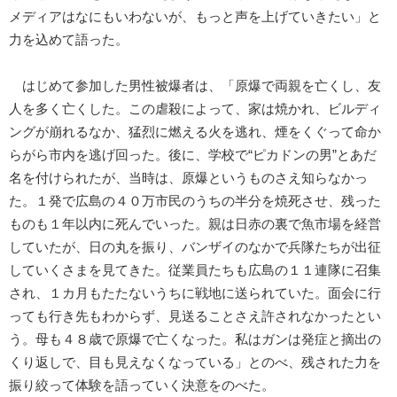
メディアはなにもいわないが、もっと声を上げていきたい」と
力を込めて語った。
はじめて参加した男性被爆者は、「原爆で両親を亡くし、友
人を多く亡くした。この虐殺によって、家は焼かれ、ビルディ
ングが崩れるなか、猛烈に燃える火を逃れ、煙をくぐって命か
らがら市内を逃げ回った。後に、学校で“ピカドンの男”とあだ
名を付けられたが、当時は、原爆というものさえ知らなかっ
た。１発で広島の４０万市民のうちの半分を焼死させ、残った
ものも１年以内に死んでいった。親は日赤の裏で魚市場を経営
していたが、日の丸を振り、バンザイのなかで兵隊たちが出征
していくさまを見てきた。従業員たちも広島の１１連隊に召集
され、１カ月もたたないうちに戦地に送られていた。面会に行
っても行き先もわからず、見送ることさえ許されなかったとい
う。母も４８歳で原爆で亡くなった。私はガンは発症と摘出の
くり返しで、目も見えなくなっている」とのべ、残された力を
振り絞って体験を語っていく決意をのべた。