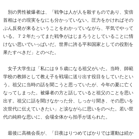
別の男性被爆者は、「戦争は人が人を殺すものであり、安倍
首相はその現実をなにも分かっていない。圧力をかければその
ぶん反発が来るということをわかっていながら、平気でやって
いる。７２年たってまた戦争がはじまろうとしていることに情
けない思いでいっぱいだ。世界に誇る平和国家としての役割を
果たすべきだ」とのべた。
女子大学生は「私には９５歳になる祖父がいた。当時、師範
学校の教師として教え子を戦場に送り出す役目をしていたとい
う。祖父に当時の話を聞こうと思っていたが、今年の夏に亡く
なってしまった。被爆者の方と話していると祖父のことを思い
出す。祖父に話を聞けなかった分、しっかり聞き、その思いを
次世代に伝えていきたい」と涙ながらに思いをのべた。若い世
代の純粋な思いに、会場全体から拍手が送られた。
最後に高橋会長が、「日夜はりつめてばかりでは運動は続か