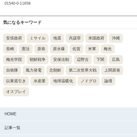
01540-0-11658
気になるキーワード
安倍政府
ミサイル
地震
共謀罪
米国政府
沖縄
長崎
憲法
原発
原水爆
佐賀
米軍
梅光
梅光学院
朝鮮戦争
安保法制
辺野古
下関
広島
自衛隊
風力発電
北朝鮮
第二次世界大戦
上関原発
以東底引き
水産業
地球温暖化
ノドグロ
論壇
オスプレイ
HOME
記事一覧