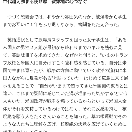
世代越え強まる使命感 被爆地の心つなぐ
つづく懇親会では、和やかな雰囲気のなか、被爆者から学生
までお互いに１年をふり返りながら、奮闘をたたえ合った。
英語通訳として原爆展スタッフを担った女子学生は、「ある
米国人の男性２人組が最初から終わりまでパネルを熱心に見
て、英語版冊子を求めてきた。なぜかと問うと、“いまのトラン
プ政権と米国人に自分はすごく違和感を感じている。自分は米
国で生まれ育ったが、戦争の方向に動いていく政治の流れに米
国人ながらに反発がある”と語っていた。はじめて広島に来て展
示を見ることで、“自分がいままで習ってきた米国側の教育とは
違い、これまで疑問に感じていた溝が埋まった気がする”という
人もいた。米国政府が戦争を煽っているからといって米国人全
体がそれを支持しているわけではなく、それに反感を持ち、核
廃絶を願う人もたくさんいることを知った。草の根運動でその
ような人たちに理解を広げ、核廃絶の決意を広げていくために
頑張りたい」とのべた。