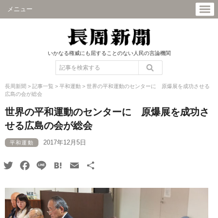
メニュー
いかなる権威にも屈することのない人民の言論機関
長周新聞
>
記事一覧
>
平和運動
>
世界の平和運動のセンターに 原爆展を成功させる
広島の会が総会
世界の平和運動のセンターに 原爆展を成功さ
せる広島の会が総会
2017年12月5日
平和運動
Twitter
Facebook
Line
Hatena
Email
共
有