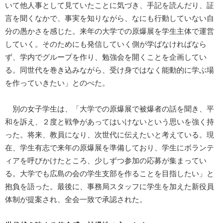
いて他人事として見ていたことに気づき、手記を読んだり、証
言を聞くなかで、事実を知りながら、なにも行動していない自
分の愚かさを感じた。来年の大学での原爆展を学生主体で運営
していく。そのためにも発信していく側が学ばなければなら
ず、学内でグループを作り、勉強会を開くことを企画してい
る。同世代を巻き込みながら、受け身ではなく能動的に学ぶ場
を作っていきたい」とのべた。
別の女子学生は、「大学での原爆展で被爆者の話を聞き、平
和を訴え、２度と戦争があってはいけないという思いを強く持
った。将来、教員になり、次世代に伝えたいと考えている。現
在、学生有志で来年の原爆展を準備しており、学生にボランテ
ィアを呼びかけたところ、少しずつ参加の応募が集まってい
る。大学でも広島の会の学生支部を作ることを目指したい」と
抱負を語った。最後に、事務局スタッフに学生を加えた新役員
体制が提案され、全会一致で承認された。