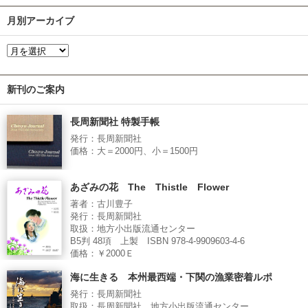
月別アーカイブ
新刊のご案内
長周新聞社 特製手帳
発行：長周新聞社
価格：大＝2000円、小＝1500円
あざみの花 The Thistle Flower
著者：古川豊子
発行：長周新聞社
取扱：地方小出版流通センター
B5判 48項 上製 ISBN 978-4-9909603-4-6
価格：￥2000Ｅ
海に生きる 本州最西端・下関の漁業密着ルポ
発行：長周新聞社
取扱：長周新聞社、地方小出版流通センター