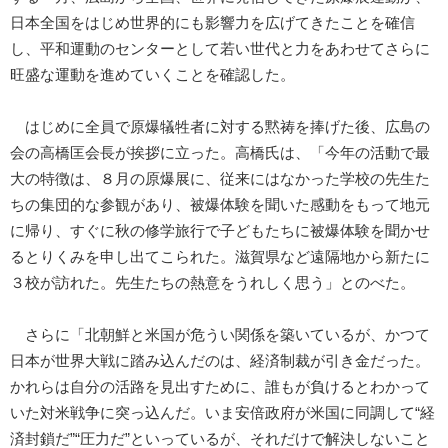
日本全国をはじめ世界的にも影響力を広げてきたことを確信
し、平和運動のセンターとして若い世代と力をあわせてさらに
旺盛な運動を進めていくことを確認した。
はじめに全員で原爆犠牲者に対する黙祷を捧げた後、広島の
会の高橋匡会長が挨拶に立った。高橋氏は、「今年の活動で最
大の特徴は、８月の原爆展に、従来にはなかった学校の先生た
ちの集団的な参観があり、被爆体験を聞いた感動をもって地元
に帰り、すぐに秋の修学旅行で子どもたちに被爆体験を聞かせ
るとりくみを申し出てこられた。滋賀県など遠隔地から新たに
３校が訪れた。先生たちの熱意をうれしく思う」とのべた。
さらに「北朝鮮と米国が危うい関係を築いているが、かつて
日本が世界大戦に踏み込んだのは、経済制裁が引き金だった。
かれらは自分の活路を見出すために、誰もが負けるとわかって
いた対米戦争に突っ込んだ。いま安倍政府が米国に同調して“経
済封鎖だ”“圧力だ”といっているが、それだけで解決しないこと