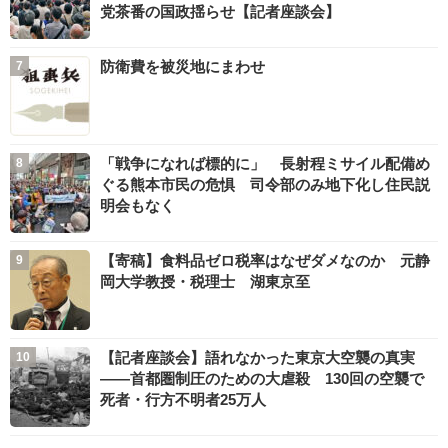
党茶番の国政揺らせ【記者座談会】
防衛費を被災地にまわせ
「戦争になれば標的に」 長射程ミサイル配備め
ぐる熊本市民の危惧 司令部のみ地下化し住民説
明会もなく
【寄稿】食料品ゼロ税率はなぜダメなのか 元静
岡大学教授・税理士 湖東京至
【記者座談会】語れなかった東京大空襲の真実
――首都圏制圧のための大虐殺 130回の空襲で
死者・行方不明者25万人