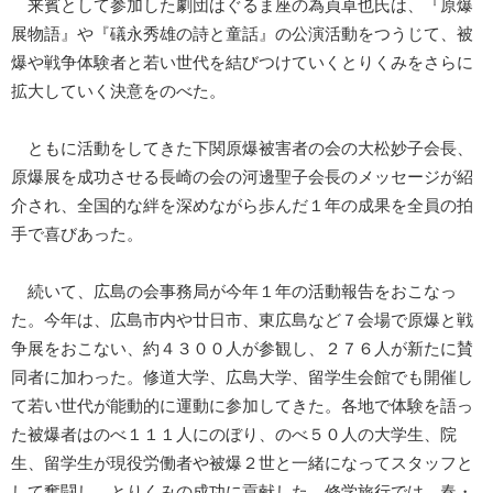
来賓として参加した劇団はぐるま座の為貞卓也氏は、『原爆
展物語』や『礒永秀雄の詩と童話』の公演活動をつうじて、被
爆や戦争体験者と若い世代を結びつけていくとりくみをさらに
拡大していく決意をのべた。
ともに活動をしてきた下関原爆被害者の会の大松妙子会長、
原爆展を成功させる長崎の会の河邊聖子会長のメッセージが紹
介され、全国的な絆を深めながら歩んだ１年の成果を全員の拍
手で喜びあった。
続いて、広島の会事務局が今年１年の活動報告をおこなっ
た。今年は、広島市内や廿日市、東広島など７会場で原爆と戦
争展をおこない、約４３００人が参観し、２７６人が新たに賛
同者に加わった。修道大学、広島大学、留学生会館でも開催し
て若い世代が能動的に運動に参加してきた。各地で体験を語っ
た被爆者はのべ１１１人にのぼり、のべ５０人の大学生、院
生、留学生が現役労働者や被爆２世と一緒になってスタッフと
して奮闘し、とりくみの成功に貢献した。修学旅行では、春・