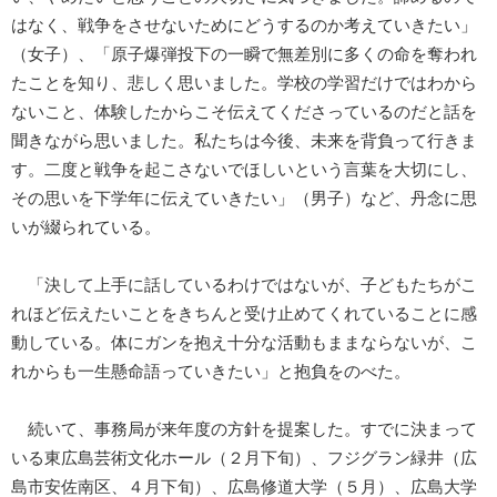
はなく、戦争をさせないためにどうするのか考えていきたい」
（女子）、「原子爆弾投下の一瞬で無差別に多くの命を奪われ
たことを知り、悲しく思いました。学校の学習だけではわから
ないこと、体験したからこそ伝えてくださっているのだと話を
聞きながら思いました。私たちは今後、未来を背負って行きま
す。二度と戦争を起こさないでほしいという言葉を大切にし、
その思いを下学年に伝えていきたい」（男子）など、丹念に思
いが綴られている。
「決して上手に話しているわけではないが、子どもたちがこ
れほど伝えたいことをきちんと受け止めてくれていることに感
動している。体にガンを抱え十分な活動もままならないが、こ
れからも一生懸命語っていきたい」と抱負をのべた。
続いて、事務局が来年度の方針を提案した。すでに決まって
いる東広島芸術文化ホール（２月下旬）、フジグラン緑井（広
島市安佐南区、４月下旬）、広島修道大学（５月）、広島大学