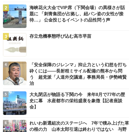
海峡花火大会でVIP席（下関会場）の異様さが話
題に 「刺青集団が占拠し、紐パン姿の女性が接
待…」 公金投じるイベントの品性問う声
存立危機事態呼び込む高市早苗
「安全保障のジレンマ」抑止力という幻想を打ち
砕くには――長射程ミサイル配備の熊本から問
う 超党派「人道外交議連」事務局長・伊勢崎賢
治
大丸閉店が物語る下関の今 来年8月で77年の歴
史に幕 水産都市の栄枯盛衰を象徴【記者座談
会】
れいわ新選組次のステージへ 7年で積み上げた草
の根の力 山本太郎引退は終わりではない 与野