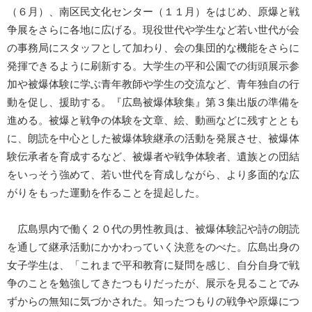
（６月）、南区民文化センター（１１月）をはじめ、原爆と戦
争展をさらに各地に広げる。現役世代や学生など若い世代が会
の事務局にスタッフとして加わり、会の集団的な機能をさらに
発揮できるように刷新する。大学生の平和公園での街頭展示参
加や被爆体験に学ぶ青年教師や学生の交流など、青年独自の行
動を促し、援助する。『広島被爆体験集』第３集出版の準備を
進める。被爆と戦争の体験を文章、絵、動画などに残すととも
に、朗読を中心とした被爆体験継承の活動を発展させ、被爆体
験伝承者を育成するなど、被爆者や戦争体験者、遺族との団結
をいっそう強めて、若い世代を育成しながら、より多面的な広
がりをもった運動を作ることを提起した。
広島県内で働く２０代の男性教員は、被爆体験記や詩の朗読
を通して継承活動にかかわっていく決意をのべた。広島出身の
女子学生は、「これまで平和教育に疑問を感じ、自分自身で戦
争のことを勉強してきたつもりだったが、展示を見ることでみ
ずからの無知に気づかされた。知ったつもりの戦争や原爆につ