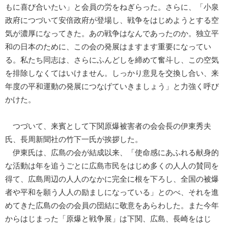
もに喜び合いたい」と会員の労をねぎらった。さらに、「小泉
政府につづいて安倍政府が登場し、戦争をはじめようとする空
気が濃厚になってきた。あの戦争はなんであったのか。独立平
和の日本のために、この会の発展はますます重要になってい
る。私たち同志は、さらにふんどしを締めて奮斗し、この空気
を排除しなくてはいけません。しっかり意見を交換し合い、来
年度の平和運動の発展につなげていきましょう」と力強く呼び
かけた。
つづいて、来賓として下関原爆被害者の会会長の伊東秀夫
氏、長周新聞社の竹下一氏が挨拶した。
伊東氏は、広島の会が結成以来、「使命感にあふれる献身的
な活動は年を追うごとに広島市民をはじめ多くの人人の賛同を
得て、広島周辺の人人のなかに完全に根を下ろし、全国の被爆
者や平和を願う人人の励ましになっている」とのべ、それを進
めてきた広島の会の会員の団結に敬意をあらわした。また今年
からはじまった「原爆と戦争展」は下関、広島、長崎をはじ