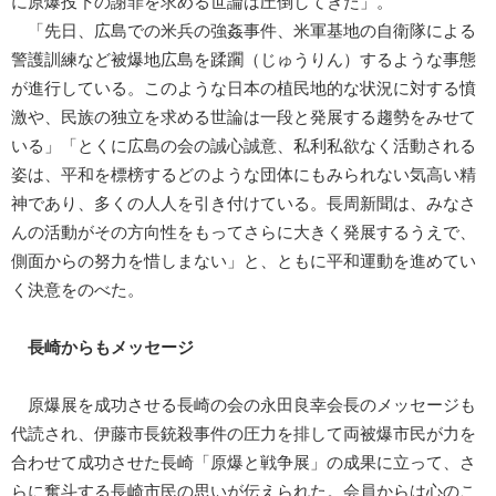
に原爆投下の謝罪を求める世論は圧倒してきた」。
「先日、広島での米兵の強姦事件、米軍基地の自衛隊による
警護訓練など被爆地広島を蹂躙（じゅうりん）するような事態
が進行している。このような日本の植民地的な状況に対する憤
激や、民族の独立を求める世論は一段と発展する趨勢をみせて
いる」「とくに広島の会の誠心誠意、私利私欲なく活動される
姿は、平和を標榜するどのような団体にもみられない気高い精
神であり、多くの人人を引き付けている。長周新聞は、みなさ
んの活動がその方向性をもってさらに大きく発展するうえで、
側面からの努力を惜しまない」と、ともに平和運動を進めてい
く決意をのべた。
長崎からもメッセージ
原爆展を成功させる長崎の会の永田良幸会長のメッセージも
代読され、伊藤市長銃殺事件の圧力を排して両被爆市民が力を
合わせて成功させた長崎「原爆と戦争展」の成果に立って、さ
らに奮斗する長崎市民の思いが伝えられた。会員からは心のこ