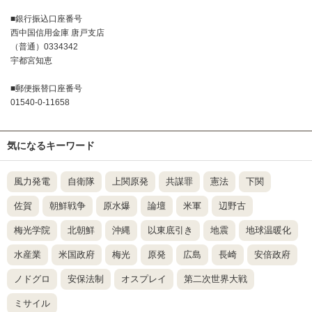
■銀行振込口座番号
西中国信用金庫 唐戸支店
（普通）0334342
宇都宮知恵
■郵便振替口座番号
01540-0-11658
気になるキーワード
風力発電
自衛隊
上関原発
共謀罪
憲法
下関
佐賀
朝鮮戦争
原水爆
論壇
米軍
辺野古
梅光学院
北朝鮮
沖縄
以東底引き
地震
地球温暖化
水産業
米国政府
梅光
原発
広島
長崎
安倍政府
ノドグロ
安保法制
オスプレイ
第二次世界大戦
ミサイル