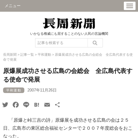
メニュー
いかなる権威にも屈することのない人民の言論機関
長周新聞
>
記事一覧
>
平和運動
>
原爆展成功させる広島の会総会 全広島代表する使
命で発展
原爆展成功させる広島の会総会 全広島代表す
る使命で発展
2007年11月26日
平和運動
Twitter
Facebook
Line
Hatena
Email
共
有
「原爆と峠三吉の詩」原爆展を成功させる広島の会は２５
日、広島市の東区総合福祉センターで２００７年度総会をおこ
なった。