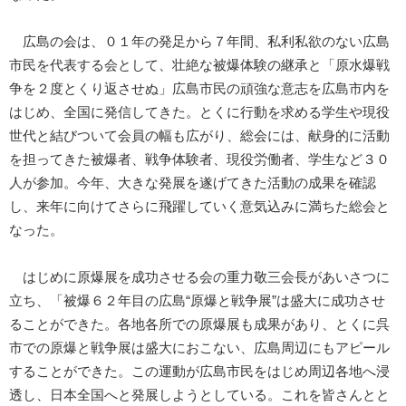
広島の会は、０１年の発足から７年間、私利私欲のない広島
市民を代表する会として、壮絶な被爆体験の継承と「原水爆戦
争を２度とくり返させぬ」広島市民の頑強な意志を広島市内を
はじめ、全国に発信してきた。とくに行動を求める学生や現役
世代と結びついて会員の幅も広がり、総会には、献身的に活動
を担ってきた被爆者、戦争体験者、現役労働者、学生など３０
人が参加。今年、大きな発展を遂げてきた活動の成果を確認
し、来年に向けてさらに飛躍していく意気込みに満ちた総会と
なった。
はじめに原爆展を成功させる会の重力敬三会長があいさつに
立ち、「被爆６２年目の広島“原爆と戦争展”は盛大に成功させ
ることができた。各地各所での原爆展も成果があり、とくに呉
市での原爆と戦争展は盛大におこない、広島周辺にもアピール
することができた。この運動が広島市民をはじめ周辺各地へ浸
透し、日本全国へと発展しようとしている。これを皆さんとと