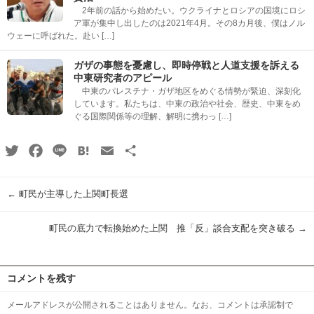
2年前の話から始めたい。ウクライナとロシアの国境にロシ
ア軍が集中し出したのは2021年4月。その8カ月後、僕はノル
ウェーに呼ばれた。赴い […]
ガザの事態を憂慮し、即時停戦と人道支援を訴える
中東研究者のアピール
中東のパレスチナ・ガザ地区をめぐる情勢が緊迫、深刻化
しています。私たちは、中東の政治や社会、歴史、中東をめ
ぐる国際関係等の理解、解明に携わっ […]
Twitter
Facebook
Line
Hatena
Email
共
有
←
町民が主導した上関町長選
町民の底力で転換始めた上関 推「反」談合支配を突き破る
→
コメントを残す
メールアドレスが公開されることはありません。なお、コメントは承認制で