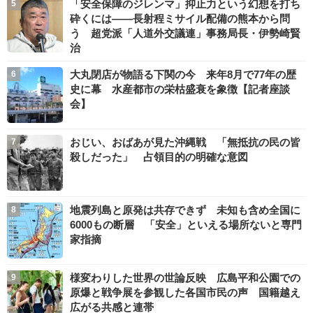
「安全保障のジレンマ」抑止力という幻想を打ち
砕くには――長射程ミサイル配備の熊本から問
う 超党派「人道外交議連」事務局長・伊勢崎賢
治
大丸閉店が物語る下関の今 来年8月で77年の歴
史に幕 水産都市の栄枯盛衰を象徴【記者座談
会】
おじい、おばあが見た沖縄戦 「無抵抗の民の皆
殺しだった」 占領目的の明確な意図
地震列島と原発は共存できず 未知も含め全国に
6000もの断層 「安全」といえる場所ないと専門
家指摘
様変わりした世界の世論反映 広島平和公園での
原爆と戦争展を参観した各国市民の声 国籍越え
広がる共感と連帯