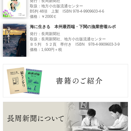
発行：長周新聞社
取扱：地方小出版流通センター
B5判 48項 上製 ISBN 978-4-9909603-4-6
価格：￥2000Ｅ
海に生きる 本州最西端・下関の漁業密着ルポ
発行：長周新聞社
取扱：長周新聞社、地方小出版流通センター
Ｂ５判 ５２頁 帯付き ISBN 978-4-9909603-3-9
価格：1,600円＋税