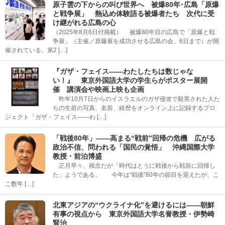
原子雲の下からの叫び世界へ 被爆80年･広島「原爆
と戦争展」 熱込め体験語る被爆者たち 次代に受
け継がれる広島の心
（2025年8月6日付掲載） 被爆80年目の広島で「原爆と戦
争展」（主催／原爆展を成功させる広島の会、6日まで）が開
催されている。第2 […]
『ガザ・フェイス――わたしたちは数じゃな
い！』 東京外国語大学の学生らがポスター展開
催 講演会や映画上映も企画
昨年10月7日からのイスラエルのガザ侵攻で殺害された人た
ちの生前の写真、名前、経歴をオンライン上に記録するプロ
ジェクト「ガザ・フェイス――わ […]
「戦後80年」――高まる“戦前”回帰の危機 広がる
政治不信、問われる「国民の覚悟」 沖縄国際大学
教授・前泊博盛
正月早々、残念だが「時代はとうに戦後から戦前に回帰し
た」ようである。 今年は“戦後”80年の節目を迎えたが、こ
こ数年 […]
北東アジアの“ウクライナ化”を避けるには――朝鮮
有事の視点から 東京外国語大学名誉教授・伊勢崎
賢治