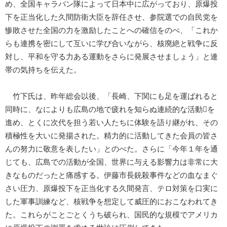
め、全国キャラバン隊によって日本中に広がっており、原爆投
下を正当化した久間防衛大臣を辞任させ、参院選での自民党を
惨敗させた全国の力を激励したことへの確信をのべ、「これか
らも連携を密にして互いに学び合いながら、核廃絶と戦争に反
対し、平和を守る力ある運動をさらに発展させましょう」と連
帯の気持ちを伝えた。
竹下氏は、昨年総会以後、「長崎、下関にも足を運ばれると
同時に、なによりも広島の地で疲れを知らぬ連続的な活動を
進め、とくに次代を担う若い人たちに体験を語り継がれ、その
積極性を大いに発揚された。精力的に活動してきた会員の皆さ
んの努力に敬意を表したい」とのべた。さらに「今年１年を通
じても、広島での活動が全国、世界に与える影響力は非常に大
きなものだったと痛感する。伊藤市長銃殺事件などの血なまぐ
さい圧力、原爆投下を正当化する久間発言、テロ対策を口実に
した軍事訓練など、核戦争を想定して威圧的におこなわれてき
た。これらがことごとくうち破られ、国民的な規模でアメリカ