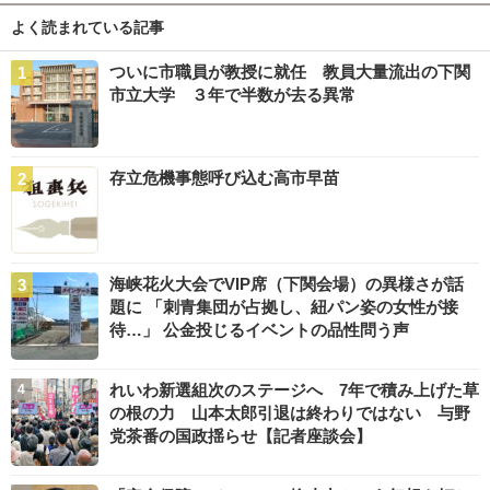
よく読まれている記事
ついに市職員が教授に就任 教員大量流出の下関
市立大学 ３年で半数が去る異常
存立危機事態呼び込む高市早苗
海峡花火大会でVIP席（下関会場）の異様さが話
題に 「刺青集団が占拠し、紐パン姿の女性が接
待…」 公金投じるイベントの品性問う声
れいわ新選組次のステージへ 7年で積み上げた草
の根の力 山本太郎引退は終わりではない 与野
党茶番の国政揺らせ【記者座談会】