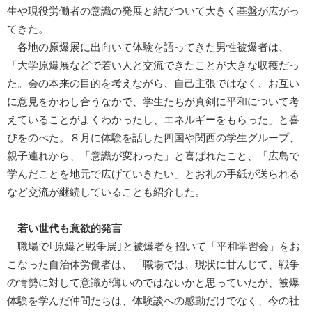
生や現役労働者の意識の発展と結びついて大きく基盤が広がっ
てきた。
各地の原爆展に出向いて体験を語ってきた男性被爆者は、
「大学原爆展などで若い人と交流できたことが大きな収穫だっ
た。会の本来の目的を考えながら、自己主張ではなく、お互い
に意見をかわし合うなかで、学生たちが真剣に平和について考
えていることがよくわかったし、エネルギーをもらった」と喜
びをのべた。８月に体験を話した四国や関西の学生グループ、
親子連れから、「意識が変わった」と喜ばれたこと、「広島で
学んだことを地元で広げていきたい」とお礼の手紙が送られる
など交流が継続していることも紹介した。
若い世代も意欲的発言
職場で｢原爆と戦争展｣と被爆者を招いて「平和学習会」をお
こなった自治体労働者は、「職場では、現状に甘んじて、戦争
の情勢に対して意識が薄いのではないかと思っていたが、被爆
体験を学んだ仲間たちは、体験談への感動だけでなく、今の社