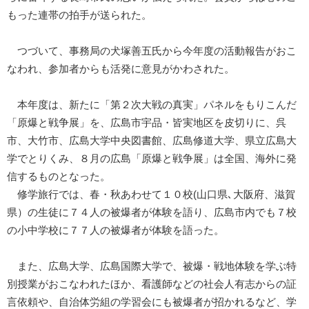
もった連帯の拍手が送られた。
つづいて、事務局の犬塚善五氏から今年度の活動報告がおこ
なわれ、参加者からも活発に意見がかわされた。
本年度は、新たに「第２次大戦の真実」パネルをもりこんだ
「原爆と戦争展」を、広島市宇品・皆実地区を皮切りに、呉
市、大竹市、広島大学中央図書館、広島修道大学、県立広島大
学でとりくみ、８月の広島「原爆と戦争展」は全国、海外に発
信するものとなった。
修学旅行では、春・秋あわせて１０校(山口県､大阪府、滋賀
県）の生徒に７４人の被爆者が体験を語り、広島市内でも７校
の小中学校に７７人の被爆者が体験を語った。
また、広島大学、広島国際大学で、被爆・戦地体験を学ぶ特
別授業がおこなわれたほか、看護師などの社会人有志からの証
言依頼や、自治体労組の学習会にも被爆者が招かれるなど、学