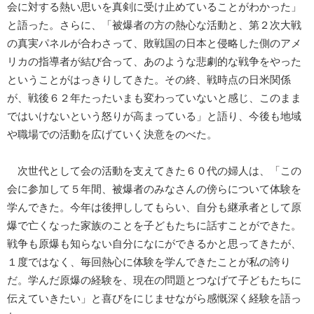
会に対する熱い思いを真剣に受け止めていることがわかった」
と語った。さらに、「被爆者の方の熱心な活動と、第２次大戦
の真実パネルが合わさって、敗戦国の日本と侵略した側のアメ
リカの指導者が結び合って、あのような悲劇的な戦争をやった
ということがはっきりしてきた。その終、戦時点の日米関係
が、戦後６２年たったいまも変わっていないと感じ、このまま
ではいけないという怒りが高まっている」と語り、今後も地域
や職場での活動を広げていく決意をのべた。
次世代として会の活動を支えてきた６０代の婦人は、「この
会に参加して５年間、被爆者のみなさんの傍らについて体験を
学んできた。今年は後押ししてもらい、自分も継承者として原
爆で亡くなった家族のことを子どもたちに話すことができた。
戦争も原爆も知らない自分になにができるかと思ってきたが、
１度ではなく、毎回熱心に体験を学んできたことが私の誇り
だ。学んだ原爆の経験を、現在の問題とつなげて子どもたちに
伝えていきたい」と喜びをにじませながら感慨深く経験を語っ