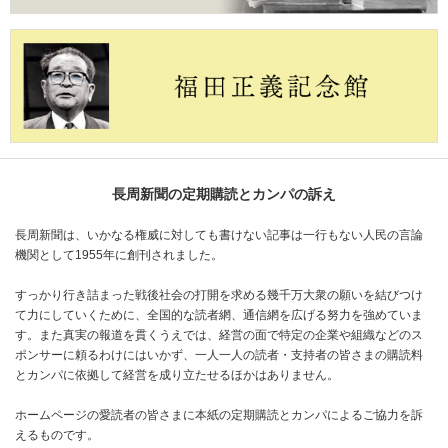
長周新聞の定期購読とカンパの訴え
長周新聞は、いかなる権威に対しても書けない記事は一行もない人民の言論
機関として1955年に創刊されました。
すっかり行き詰まった戦後社会の打開を求める幾千万大衆の願いを結びつけ
て力にしていくために、全国的な読者網、通信網を広げる努力を強めていま
す。また真実の報道を貫くうえでは、経営の面で特定の企業や組織などのス
ポンサーに頼るわけにはいかず、一人一人の読者・支持者の皆さまの購読料
とカンパに依拠して経営を成り立たせるほかはありません。
ホームページの愛読者の皆さまに本紙の定期購読とカンパによるご協力を訴
えるものです。