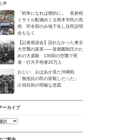
う声
「戦争になれば標的に」 長射程
ミサイル配備めぐる熊本市民の危
惧 司令部のみ地下化し住民説明
会もなく
【記者座談会】語れなかった東京
大空襲の真実――首都圏制圧のた
めの大虐殺 130回の空襲で死
者・行方不明者25万人
おじい、おばあが見た沖縄戦
「無抵抗の民の皆殺しだった」
占領目的の明確な意図
アーカイブ
のご案内