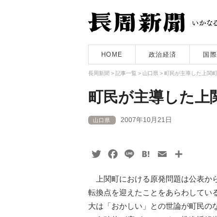
HOME
政治経済
国際
長周新聞
>
記事一覧
>
山口県
>
町民が主導した上関
町民が主導した
2007年10月21日
山口県
Twitter
Facebook
Line
Hatena
Email
共
有
上関町における原発問題は公表から
転換点を迎えたことをあらわしてい
大は「おかしい」との世論が町民の