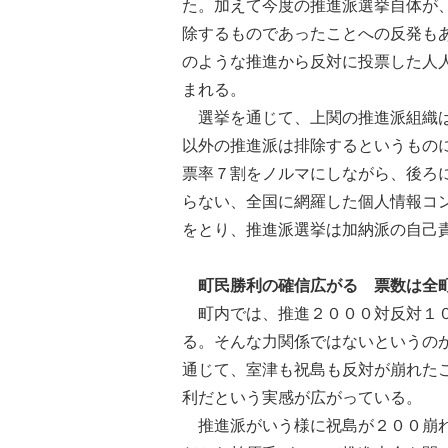
た。加えて今度の推進派選挙自体が
除するものであったことへの反発も
のような推進から反対に投票した人
まれる。
選挙を通じて、上関の推進派組織は
以外の推進派は排除するというもの
票率７割をノルマにしながら、後ろ
らない、全国に網羅した個人情報コ
をとり、推進派選挙は加納派の自己
町民勝利の確信広がる 票数は全
町内では、推進２０００対反対１０
る。そんな力関係ではないというの
通じて、室津も祝島も反対が崩れた
利だという実感が広がっている。
推進派がいう様に祝島が２００崩れ