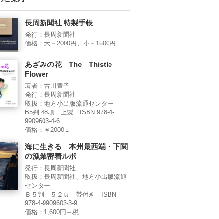
長周新聞社 特製手帳
発行：長周新聞社
価格：大＝2000円、小＝1500円
あざみの花 The Thistle
Flower
著者：古川豊子
発行：長周新聞社
取扱：地方小出版流通センター
B5判 48項 上製 ISBN 978-4-
9909603-4-6
価格：￥2000Ｅ
海に生きる 本州最西端・下関
の漁業密着ルポ
発行：長周新聞社
取扱：長周新聞社、地方小出版流通
センター
Ｂ５判 ５２頁 帯付き ISBN
978-4-9909603-3-9
価格：1,600円＋税