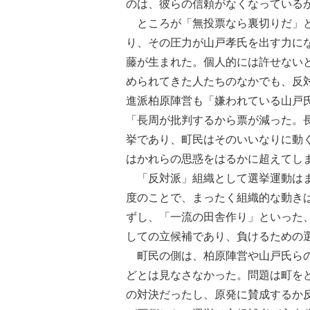
のは、彼らの信頼がなくなっている
ところが「無投票なら裏切りだ」と
り、その圧力が山戸孝氏を出す力に
藤が生まれた。個人的には許せない
められてきた人たちのなかでも、反
進派柏原陣営も「嫌われている山戸
「長周が批判するから票が減った。
挙であり、町民はそのいいなりに動
はかれらの思惑をはるかに超えてし
「反対派」組織として選挙運動はま
度のことで、まったく組織的な動き
ずし、「一流の田舎作り」といった
しての立候補であり、負けるための
町民の側は、柏原陣営や山戸氏らの
どとは見なさなかった。問題は町を
の対決だったし、原発に賛成するか