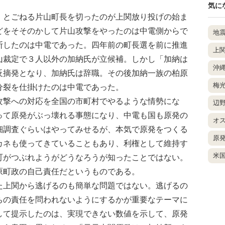
気に
とごねる片山町長を切ったのが上関放り投げの始ま
どをそそのかして片山攻撃をやったのは中電側からで
地
断したのは中電であった。四年前の町長選を前に推進
上
山裁定で３人以外の加納氏が立候補。しかし「加納は
沖
反摘発となり、加納氏は辞職。その後加納一族の柏原
梅
分裂を仕掛けたのは中電であった。
撃への対応を全国の市町村でやるような情勢にな
辺
って原発がぶっ壊れる事態になり、中電も国も原発の
オ
細調査ぐらいはやってみせるが、本気で原発をつくる
原
カネも使ってきていることもあり、利権として維持す
米
町がつぶれようがどうなろうが知ったことではない。
原町政の自己責任だというものである。
上関から逃げるのも簡単な問題ではない。逃げるの
ちの責任を問われないようにするかが重要なテーマに
して提示したのは、実現できない数値を示して、原発