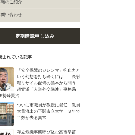
書籍のご紹介
お問い合わせ
定期購読申し込み
読まれている記事
「安全保障のジレンマ」抑止力と
いう幻想を打ち砕くには――長射
程ミサイル配備の熊本から問う
超党派「人道外交議連」事務局
伊勢崎賢治
ついに市職員が教授に就任 教員
大量流出の下関市立大学 ３年で
半数が去る異常
存立危機事態呼び込む高市早苗