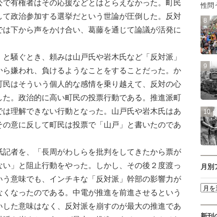
公で有権者はその応援などとはとらえなかった。町民
性問
して政治参加する選挙だという世論が圧倒した。反対
では下から声をかけ合い、葛藤を通じて論議が活発に
と騒ぐとき、頼みは山戸氏や岩木氏など「反対派」
から嫌われ、負けるようなことをすることだった。か
町民はそういう個人的な感情を乗り越えて、反対の心
した。政治的に高い町民の投票行動である。推進派町
では理解できない行動となった。山戸氏や岩木氏はあ
その意に反して町民は投票で「山戸」と書いたのであ
記者を、「長周がわしらを批判をしてきたから票が
ない」と阻止行動をやった。しかし、その後２度渡っ
月別
いう意味でも、インチキな「反対派」幹部の影響力が
なくなったのである。中電が推進を前進させるという
いした意味はなく、反対派を崩すのが最大の推進であ
新刊