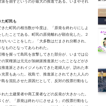
対派を崩すというのが最大の推進である。いまやそれ
きた町民も
きた町民の相当数が今度は、「原発を終わりにしよ
をしたことである。町民の原発離れが顕在化した。２
けがいいことをした」「大多数はだまされ分断され、
きなものとなってあらわれた。
権を握って島民を攻撃してきた部分が、いまでは公
その実権派は元元が加納派推進派だったことなどがさ
は推進派とされイジメられてきた老婦人が、訪れた本
う光景もあった。祝島で、推進派とされてきた人人の
が島を混乱させた原因だとして、反対の投票行動をし
れた土建業者や商工業者などの反発が大きかった。
多くが、「原発は終わりにさせよう」の投票行動をし