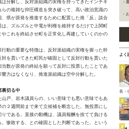
織は分解し、反対派組織の実権を持ってきたインチキ
れらの複雑な抑圧構造を突き破って、高い政治意識の
国、県が原発を推進するために配置した推「反」談合
題は、ズルズルと中電が利権を維持するだけで上関町
まやこれを終結させ町を正常化し再建していくのかの
行動の重要な特徴は、反対派組織の実権を握った幹
よく
反対を貫いてきた町民が確固として反対行動を貫いた
相当数が原発の終結を願って反対に投票したことであ
影響力はなくなり、推進派組織は空中分解した。
部裏切る中
長・
山戸、岩木議員らの、いい意味でも悪い意味でもあ
挙の２週間前まで来て立候補を断念した。無投票にし
切りである。直接の動機は、議員報酬を捨てて負ける
る。惨敗する、との確固とした判断であった。という