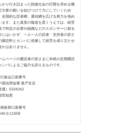
っかり行き詰まった戦後社会の打開を求める幾
万大衆の願いを結びつけて力にしていくため
、全国的な読者網、通信網を広げる努力を強め
います。また真実の報道を貫くうえでは、経営
面で特定の企業や組織などのスポンサーに頼る
けにはいかず、一人一人の読者・支持者の皆さ
の購読料とカンパに依拠して経営を成り立たせ
ほかはありません。
ームページの愛読者の皆さまに本紙の定期購読
カンパによるご協力を訴えるものです。
銀行振込口座番号
中国信用金庫 唐戸支店
通）0334342
都宮知恵
郵便振替口座番号
540-0-11658