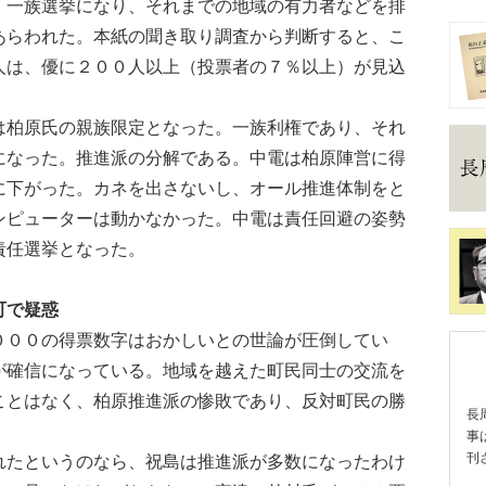
、一族選挙になり、それまでの地域の有力者などを排
あらわれた。本紙の聞き取り調査から判断すると、こ
人は、優に２００人以上（投票者の７％以上）が見込
柏原氏の親族限定となった。一族利権であり、それ
になった。推進派の分解である。中電は柏原陣営に得
に下がった。カネを出さないし、オール推進体制をと
ンピューターは動かなかった。中電は責任回避の姿勢
責任選挙となった。
町で疑惑
００の得票数字はおかしいとの世論が圧倒してい
が確信になっている。地域を越えた町民同士の交流を
ことはなく、柏原推進派の惨敗であり、反対町民の勝
長
事
刊
たというのなら、祝島は推進派が多数になったわけ