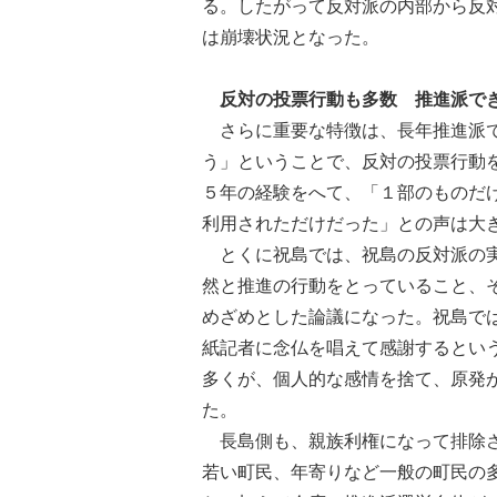
る。したがって反対派の内部から反
は崩壊状況となった。
反対の投票行動も多数 推進派で
さらに重要な特徴は、長年推進派で
う」ということで、反対の投票行動
５年の経験をへて、「１部のものだ
利用されただけだった」との声は大
とくに祝島では、祝島の反対派の実
然と推進の行動をとっていること、
めざめとした論議になった。祝島で
紙記者に念仏を唱えて感謝するとい
多くが、個人的な感情を捨て、原発
た。
長島側も、親族利権になって排除さ
若い町民、年寄りなど一般の町民の