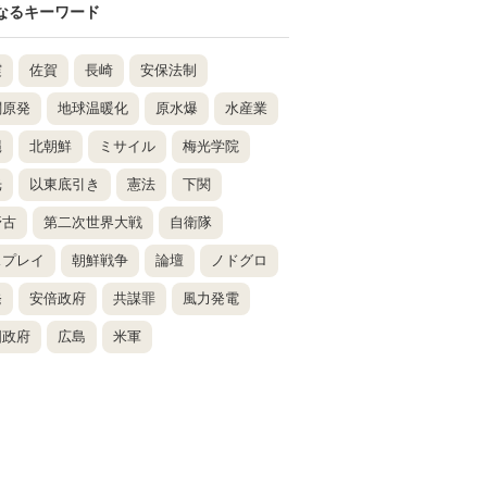
なるキーワード
震
佐賀
長崎
安保法制
関原発
地球温暖化
原水爆
水産業
縄
北朝鮮
ミサイル
梅光学院
光
以東底引き
憲法
下関
野古
第二次世界大戦
自衛隊
スプレイ
朝鮮戦争
論壇
ノドグロ
発
安倍政府
共謀罪
風力発電
国政府
広島
米軍