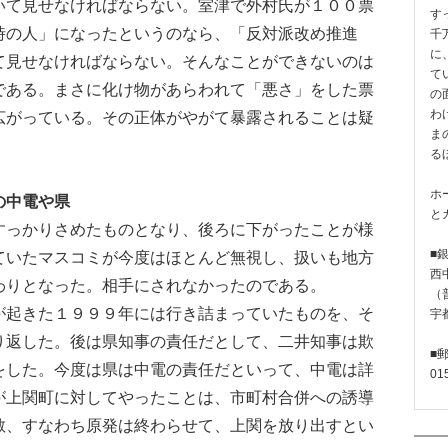
いて見せなければならない。室津で外村氏が１００票
す
時の人」になったというのなら、「反対派改め推進
千
に
て見せなければならない。そんなことができないのは
て
である。まさに化け物があらわれて「悪さ」をした票
の
わ
広がっている。その正体がやがて暴露されることは疑
ま
る
ホ
の中電や県
と
っかりさめたものとなり、後ろに下がったことが様
■
ていたマスコミが今度はほとんど無視し、扱いも地方
西
わりとなった。相手にされなかったのである。
（普
起きた１９９９年には行き詰まっていたものを、そ
宇
り返した。後は県知事の責任だとして、二井知事は欺
■
をした。今度は県は中電の責任だといって、中電は詳
01
が上関町に対してやったことは、市町村合併への誘導
散、すなわち原発は終わらせて、上関を放り出すとい