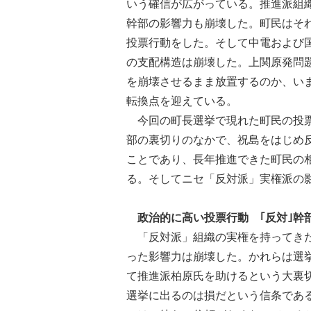
いう確信が広がっている。推進派組
幹部の影響力も崩壊した。町民はそ
投票行動をした。そして中電および
の支配構造は崩壊した。上関原発問
を崩壊させるまま放置するのか、い
転換点を迎えている。
今回の町長選挙で現れた町民の投票
部の裏切りのなかで、祝島をはじめ
ことであり、長年推進できた町民の
る。そしてニセ「反対派」実権派の
政治的に高い投票行動 ｢反対｣幹
「反対派」組織の実権を持ってきた
った影響力は崩壊した。かれらは選
て推進派柏原氏を助けるという大裏
選挙に出るのは損だという信条であ