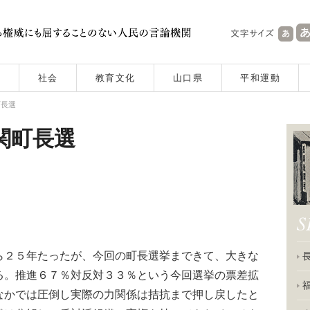
社会
教育文化
山口県
平和運動
町長選
上関町長選
２５年たったが、今回の町長選挙まできて、大きな
る。推進６７％対反対３３％という今回選挙の票差拡
なかでは圧倒し実際の力関係は拮抗まで押し戻したと