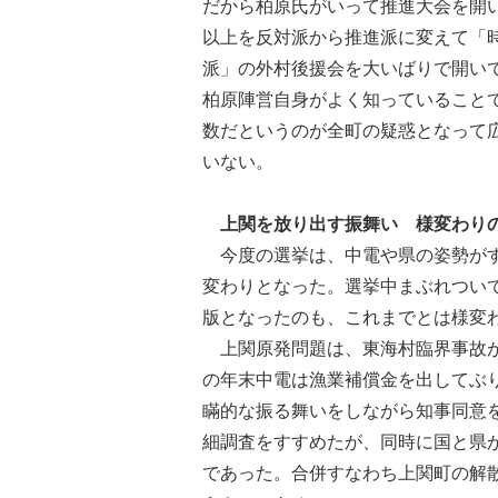
だから柏原氏がいって推進大会を開
以上を反対派から推進派に変えて「
派」の外村後援会を大いばりで開い
柏原陣営自身がよく知っていること
数だというのが全町の疑惑となって
いない。
上関を放り出す振舞い 様変わり
今度の選挙は、中電や県の姿勢がす
変わりとなった。選挙中まぶれつい
版となったのも、これまでとは様変
上関原発問題は、東海村臨界事故が
の年末中電は漁業補償金を出してぶ
瞞的な振る舞いをしながら知事同意
細調査をすすめたが、同時に国と県
であった。合併すなわち上関町の解