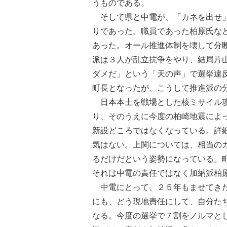
うものである。
そして県と中電が、「カネを出せ」
りであった。職員であった柏原氏な
あった。オール推進体制を壊して分
派は３人が乱立抗争をやり、結局片
ダメだ」という「天の声」で選挙違
町長となったが、こうして推進派の
日本本土を戦場とした核ミサイル攻
り、そのうえに今度の柏崎地震によ
新設どころではなくなっている。詳
気はない。上関については、相当の
るだけだという姿勢になっている。
それは中電の責任ではなく加納派柏
中電にとって、２５年もませてきた
にも、どう現地責任にして、自分た
なる。今度の選挙で７割をノルマと