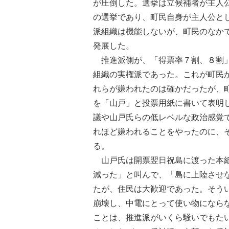
が圧倒した。選挙は立候補者が主人
の選挙であり、町民自身が主人公と
派組織は機能しないが、町民のなか
発展した。
推進派側が、「得票率７割、８割」
組織の実権派であった。これが町民
れらが嫌われたのは確かだったが、
を「山戸」と投票用紙に書いて表明
議や山戸氏らの低レベルな政治感覚
れほど嫌われることをやったのに、
る。
山戸氏は開票翌日祝島に渡った本紙
減った」と叫んで、「島に上陸させ
たが、住民は大歓迎であった。そう
崩壊し、中電にとって使い物になら
ことは、推進派がいくら騒いでもた