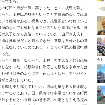
からである。
の町民の声が一気に高まった。とくに祝島で強ま
なった。山戸氏の息子ということで町民のなかでは葛
という感情がある。祝島では、推進派といわれていじ
対派のなかでも横柄な裏切り者という感情がある。推
氏の息子だから楽勝」といっていた。山戸貞夫氏も
長周は推進派だ」と叫んできた。選挙は自分たちの選
くと見なしているのである。ところが町民の投票行動
まった。
会】
ったく機能しなかった。山戸、岩木氏など幹部は毎
はしなかった。柏原陣営に呼応して原発を争点からは
、町作り競争のように持ち込もうとした。アリバイと
選挙と見なしていた。
意図を乗り越えて動いた。選挙を単なる人物比較な
どうするかであり、国、県および中電にたいする町民
反対するかという町民の意志表示の場ととらえる流れ