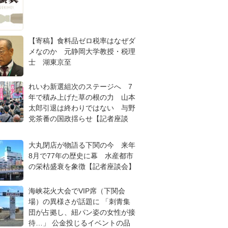
【寄稿】食料品ゼロ税率はなぜダ
メなのか 元静岡大学教授・税理
士 湖東京至
れいわ新選組次のステージへ 7
年で積み上げた草の根の力 山本
太郎引退は終わりではない 与野
党茶番の国政揺らせ【記者座談
大丸閉店が物語る下関の今 来年
8月で77年の歴史に幕 水産都市
の栄枯盛衰を象徴【記者座談会】
海峡花火大会でVIP席（下関会
場）の異様さが話題に 「刺青集
団が占拠し、紐パン姿の女性が接
待…」 公金投じるイベントの品