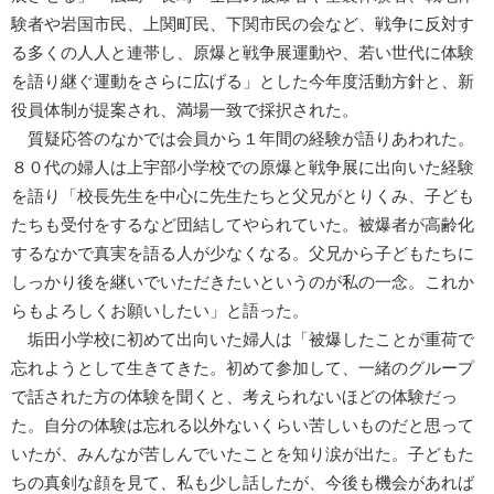
験者や岩国市民、上関町民、下関市民の会など、戦争に反対す
る多くの人人と連帯し、原爆と戦争展運動や、若い世代に体験
を語り継ぐ運動をさらに広げる」とした今年度活動方針と、新
役員体制が提案され、満場一致で採択された。
質疑応答のなかでは会員から１年間の経験が語りあわれた。
８０代の婦人は上宇部小学校での原爆と戦争展に出向いた経験
を語り「校長先生を中心に先生たちと父兄がとりくみ、子ども
たちも受付をするなど団結してやられていた。被爆者が高齢化
するなかで真実を語る人が少なくなる。父兄から子どもたちに
しっかり後を継いでいただきたいというのが私の一念。これか
らもよろしくお願いしたい」と語った。
垢田小学校に初めて出向いた婦人は「被爆したことが重荷で
忘れようとして生きてきた。初めて参加して、一緒のグループ
で話された方の体験を聞くと、考えられないほどの体験だっ
た。自分の体験は忘れる以外ないくらい苦しいものだと思って
いたが、みんなが苦しんでいたことを知り涙が出た。子どもた
ちの真剣な顔を見て、私も少し話したが、今後も機会があれば