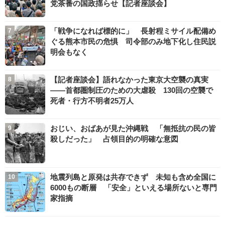
党茶番の国政揺らせ【記者座談会】
「戦争になれば標的に」 長射程ミサイル配備め
ぐる熊本市民の危惧 司令部のみ地下化し住民説
明会もなく
【記者座談会】語れなかった東京大空襲の真実
――首都圏制圧のための大虐殺 130回の空襲で
死者・行方不明者25万人
おじい、おばあが見た沖縄戦 「無抵抗の民の皆
殺しだった」 占領目的の明確な意図
地震列島と原発は共存できず 未知も含め全国に
6000もの断層 「安全」といえる場所ないと専門
家指摘