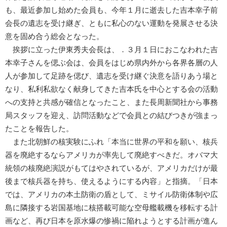
も、最近参加し始めた会員も、今年１月に逝去した吉本幸子前
会長の遺志を受け継ぎ、ともに私心のない運動を発展させる決
意を固め合う総会となった。
挨拶に立った伊東秀夫会長は、．３月１日におこなわれた吉
本幸子さんを偲ぶ会は、会員をはじめ県内外から各界各層の人
人が参加して足跡を偲び、遺志を受け継ぐ決意を語りあう場と
なり、私利私欲なく献身してきた吉本氏を中心とする会の活動
への支持と共感が確信となったこと、また長周新聞社から事務
局スタッフを迎え、訪問活動などで会員との結びつきが強まっ
たことを報告した。
また北朝鮮の核実験にふれ「本当に世界の平和を願い、核兵
器を廃絶するならアメリカが率先して廃絶すべきだ。オバマ大
統領の核廃絶演説がもてはやされているが、アメリカだけが最
後まで核兵器を持ち、使えるようにする内容」と指摘。「日本
では、アメリカの本土防衛の盾として、ミサイル防衛体制や広
島に隣接する岩国基地に核搭載可能な空母艦載機を移転する計
画など、再び日本を原水爆の惨禍に陥れようとする計画が進ん