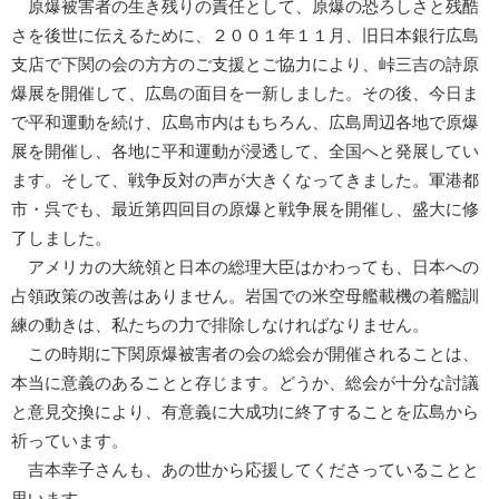
原爆被害者の生き残りの責任として、原爆の恐ろしさと残酷
さを後世に伝えるために、２００１年１１月、旧日本銀行広島
支店で下関の会の方方のご支援とご協力により、峠三吉の詩原
爆展を開催して、広島の面目を一新しました。その後、今日ま
で平和運動を続け、広島市内はもちろん、広島周辺各地で原爆
展を開催し、各地に平和運動が浸透して、全国へと発展してい
ます。そして、戦争反対の声が大きくなってきました。軍港都
市・呉でも、最近第四回目の原爆と戦争展を開催し、盛大に修
了しました。
アメリカの大統領と日本の総理大臣はかわっても、日本への
占領政策の改善はありません。岩国での米空母艦載機の着艦訓
練の動きは、私たちの力で排除しなければなりません。
この時期に下関原爆被害者の会の総会が開催されることは、
本当に意義のあることと存じます。どうか、総会が十分な討議
と意見交換により、有意義に大成功に終了することを広島から
祈っています。
吉本幸子さんも、あの世から応援してくださっていることと
思います。