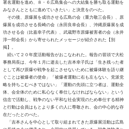
署名運動を進め、８・６広島集会への大結集を勝ち取る運動を
みなさんとともに進めていきたい」と決意をのべた。
その後、原爆展を成功させる広島の会（重力敬三会長）、原
爆展を成功させる長崎の会（永田良幸会長）、沖縄原爆展を成
功させる会（比嘉幸子代表）、武蔵野市原爆被害者の会（永井
淳一郎会長）から寄せられたメッセージが紹介された【別
掲】。
続いて２０年度活動報告がおこなわれた。報告の冒頭で大松
事務局長は、今年１月に逝去した吉本幸子氏は「生き残った者
として再び原爆や戦争を起こさせないために被爆体験を語り継
ぐことは被爆者の使命」「被爆者運動に右も左もない。党派党
略を持ちこむべきではない」「運動の先頭に立つ者は、運動全
体、会全体のために私心なく奉仕しなければならない」という
信念で活動し、戦争のない平和な社会実現のため奉仕する精神
と行動は会員はもとより多くの人に尊敬され、会の中心的な存
在だったとのべた。
「吉本さんを中心として取り組まれてきた原爆展活動は広島