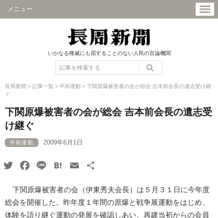
メニュー
いかなる権威にも屈することのない人民の言論機関
長周新聞
>
記事一覧
>
平和運動
>
下関原爆被害者の会が総会 吉本前会長の遺志受け継
ぐ
下関原爆被害者の会が総会 吉本前会長の遺志受
け継ぐ
2009年6月1日
平和運動
Twitter
Facebook
Line
Hatena
Email
共
有
下関原爆被害者の会（伊東秀夫会長）は５月３１日に今年度
総会を開催した。昨年度１年間の原爆と戦争展運動をはじめ、
体験を語り継ぐ運動の発展を確認しあい、再建当初からの会員