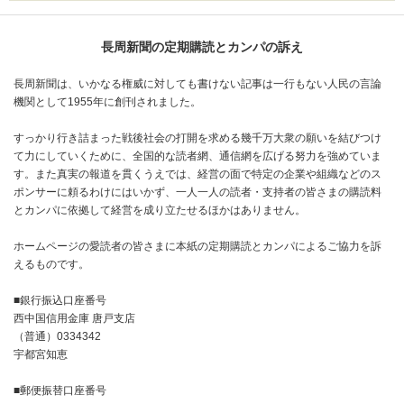
長周新聞の定期購読とカンパの訴え
長周新聞は、いかなる権威に対しても書けない記事は一行もない人民の言論
機関として1955年に創刊されました。
すっかり行き詰まった戦後社会の打開を求める幾千万大衆の願いを結びつけ
て力にしていくために、全国的な読者網、通信網を広げる努力を強めていま
す。また真実の報道を貫くうえでは、経営の面で特定の企業や組織などのス
ポンサーに頼るわけにはいかず、一人一人の読者・支持者の皆さまの購読料
とカンパに依拠して経営を成り立たせるほかはありません。
ホームページの愛読者の皆さまに本紙の定期購読とカンパによるご協力を訴
えるものです。
■銀行振込口座番号
西中国信用金庫 唐戸支店
（普通）0334342
宇都宮知恵
■郵便振替口座番号