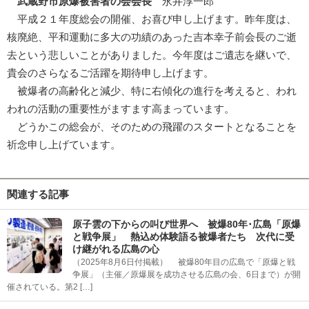
武蔵野市原爆被害者の会会長
永井淳一郎
平成２１年度総会の開催、お喜び申し上げます。昨年度は、
核廃絶、平和運動に多大の功績のあった吉本幸子前会長のご逝
去という悲しいことがありました。今年度はご遺志を継いで、
貴会のさらなるご活躍を期待申し上げます。
被爆者の高齢化と減少、特に右傾化の進行を考えると、われ
われの活動の重要性がますます高まっています。
どうかこの総会が、そのための飛躍のスタートとなることを
祈念申し上げています。
関連する記事
原子雲の下からの叫び世界へ 被爆80年･広島「原爆
と戦争展」 熱込め体験語る被爆者たち 次代に受
け継がれる広島の心
（2025年8月6日付掲載） 被爆80年目の広島で「原爆と戦
争展」（主催／原爆展を成功させる広島の会、6日まで）が開
催されている。第2 […]