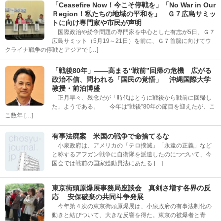
「Ceasefire Now！今こそ停戦を」「No War in Our
Ｒegion！私たちの地域の平和を」 Ｇ７広島サミッ
トに向け専門家や市民が声明
国際政治や紛争問題の専門家を中心とした有志が5日、Ｇ７
広島サミット（5月19～21日）を前に、Ｇ７首脳に向けてウ
クライナ戦争の停戦とアジアで […]
「戦後80年」――高まる“戦前”回帰の危機 広がる
政治不信、問われる「国民の覚悟」 沖縄国際大学
教授・前泊博盛
正月早々、残念だが「時代はとうに戦後から戦前に回帰し
た」ようである。 今年は“戦後”80年の節目を迎えたが、こ
こ数年 […]
有事法廃案 米国の戦争で命捨てるな
小泉政府は、アメリカの「テロ撲滅」「永遠の正義」など
と称するアフガン戦争に自衛隊を派遣したのにつづいて、今
国会では戦前の国家総動員法にあたる […]
東京街頭原爆展事務局座談会 真剣さ増す各界の反
応 安保破棄の共同斗争発展
今年第４次の東京街頭原爆展は、小泉政府の有事法制化の
動きと結びついて、大きな反響を得た。東京の被爆者と青