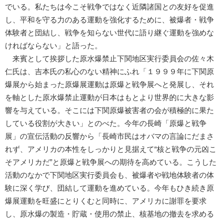
でいる。私たちは今こそ戦争ではなく近隣諸国との友好を促進
し、平和を守る力のある運動を強化するために、被爆者・戦争
体験者と団結し、戦争を知らない世代に語り継ぐ運動を強めな
ければならない」と語った。
来賓として挨拶した原水爆禁止下関地区実行委員会の佐々木
仁氏は、吉本氏の私心のない精神にふれ「１９９９年に下関原
爆展から始まった原爆展運動は原爆と戦争展へと発展し、それ
を軸とした原水爆禁止運動が日本はもとより世界的に大きな影
響を与えている。そこには下関原爆被害者の会が積極的に果た
している役割が大きい」とのべた。今年の長崎「原爆と戦争
展」の宣伝活動の反響から「長崎市民はオバマの言論にだまさ
れず、アメリカの本性をしっかりと見据えて“核と戦争の元凶こ
そアメリカだ”と原爆と戦争展への期待を高めている。こうした
活動のなかで下関地区実行委員会も、被爆者や戦地体験者の体
験に深く学び、団結して運動を進めている。今年もひき続き原
爆展運動を旺盛にとりくむと同時に、アメリカに謝罪を要求
し、原水爆の製造・貯蔵・使用の禁止、核基地の撤去を求める