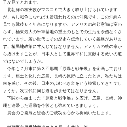
子が見てとれます。
北朝鮮の核実験がマスコミで大きく取り上げられています
が、もし戦争になれば１番狙われるのは沖縄です。この沖縄を
見ても戦後６４年余になりますが、アメリカの占領意識は変わ
らず、極東最大の米軍基地の重圧のもとでの生活を余儀なくさ
れています。若い世代にその歴史を伝承していく義務がありま
す。植民地政策に甘んじてはなりません。アメリカの核の傘か
ら抜け出すことが、日本人として世界平和に貢献する救いの道
ではないでしょうか。
今年も７月末に第３回那覇「原爆と戦争展」を企画しており
ます。焦土と化した広島、長崎の原野に立ったとき、私たちは
何を感じ、その後、日本の歩むべき道をどう模索してきたでし
ょうか。次世代に同じ道を歩ませてはなりません。
下関から始まった「原爆と戦争展」を広げ、広島、長崎、沖
縄と連帯した運動を今後とも強めていきましょう。
貴会のご発展と総会のご成功を心から祈願いたします。