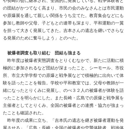
や長崎の会に継承され、全国的に発展している。戦争体験者と
の団結がかつてなく高まり、市民の会のみなさんとは市民運動
や原爆展を通して親しい関係をうち立てた。教育集会などにも
参加し教師や父母、子どもとの連帯も深まり、平和運動の一翼
を担って大きく発展してきた。吉本さんの遺志を継いでさらな
る発展のために奮斗しよう」とのべた。
被爆者調査も取り組む 団結も強まる
昨年度は被爆者実態調査をとりくむなかで、新たに活動に積
極的に参加されるなど団結が深まったこと、シーモール、市役
所、市立大学学祭での原爆と戦争展などで積極的に出向いて体
験を語ったことを報告。学校や平和教室では、父母や教師が一
緒になったとりくみに発展し、のべ３２人の被爆者が体験を語
ったことを明らかにした。また長崎・広島での原爆と戦争展を
主催者としてとりくみ、全国の被爆者との連携・協力が強まっ
たことも確認された。
昨年度の成果に立ち、「吉本氏の遺志を継ぎ被爆者運動を発
展させる」「広島・長崎・全国の被爆者や空襲体験者、戦地体