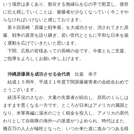
いう場所は多くあり、散在する無縁仏を公の手で慰霊し、後世
に伝え残していくことは、被爆者が少なくなっていく今こそや
らなければいけないと感じております。
第５回長崎「原爆と戦争展」を大成功させ、消されてきた原
爆、戦争の真実を語り継ぎ、若い世代とともに平和な日本を築
く運動を広げていきたいと思います。
下関、広島の皆様あっての長崎の会です。今後ともご支援、
ご指導をよろしくお願い申し上げます。
沖縄原爆展を成功させる会代表
比嘉 幸子
結成１５周年、平成２１年度下関原爆被害者の会総会おめで
とうございます。
経済不況のさなか、大量の失業者が続出し、庶民のくらしは
ますます悪くなる一方です。ところが日本はアメリカの属国と
なり、米軍再編に湯水のごとく税金を投入し、アメリカの肩代
わりとして自衛隊の海外への派遣がつよめられ、時代はまた、
幾百万の人人が犠牲となった、いつか来た道に進みつつある様