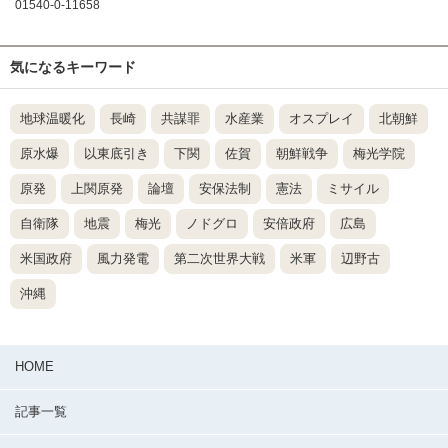
01540-0-11658
気になるキーワード
地球温暖化
長崎
共謀罪
水産業
オスプレイ
北朝鮮
原水爆
以東底引き
下関
佐賀
朝鮮戦争
梅光学院
原発
上関原発
論壇
安保法制
憲法
ミサイル
自衛隊
地震
梅光
ノドグロ
安倍政府
広島
米国政府
風力発電
第二次世界大戦
米軍
辺野古
沖縄
HOME
記事一覧