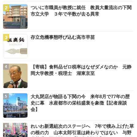
ついに市職員が教授に就任 教員大量流出の下関
市立大学 ３年で半数が去る異常
存立危機事態呼び込む高市早苗
【寄稿】食料品ゼロ税率はなぜダメなのか 元静
岡大学教授・税理士 湖東京至
大丸閉店が物語る下関の今 来年8月で77年の歴
史に幕 水産都市の栄枯盛衰を象徴【記者座談
会】
れいわ新選組次のステージへ 7年で積み上げた草
の根の力 山本太郎引退は終わりではない 与野