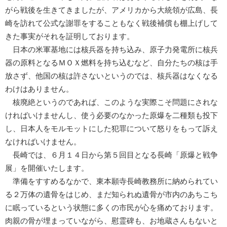
がら戦後を生きてきましたが、アメリカから大統領が広島、長
崎を訪れて公式な謝罪をすることもなく戦後補償も棚上げして
きた事実がそれを証明しております。
日本の米軍基地には核兵器を持ち込み、原子力発電所に核兵
器の原料となるＭＯＸ燃料を持ち込むなど、自分たちの核は手
放さず、他国の核は許さないというのでは、核兵器はなくなる
わけはありません。
核廃絶というのであれば、このような実際こそ問題にされな
ければいけませんし、使う必要のなかった原爆を二種類も投下
し、日本人をモルモットにした犯罪について怒りをもって訴え
なければいけません。
長崎では、６月１４日から第５回目となる長崎「原爆と戦争
展」を開催いたします。
準備をすすめるなかで、東本願寺長崎教務所に納められてい
る２万体の遺骨をはじめ、まだ知られぬ遺骨が市内のあちこち
に眠っているという状態に多くの市民が心を痛めております。
肉親の骨が埋まっていながら、慰霊碑も、お地蔵さんもないと