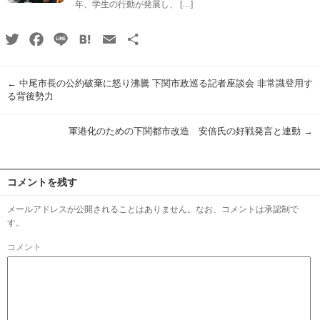
年、学生の行動が発展し、 […]
Twitter
Facebook
Line
Hatena
Email
共
有
←
中尾市長の公約破棄に怒り沸騰 下関市政巡る記者座談会 非常識登用す
る背後勢力
軍港化のための下関都市改造 安倍氏の好戦発言と連動
→
コメントを残す
メールアドレスが公開されることはありません。なお、コメントは承認制で
す。
コメント