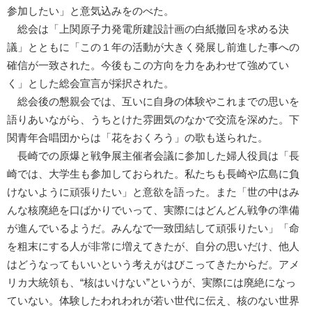
参加したい」と意気込みをのべた。
総会は「上関原子力発電所建設計画の白紙撤回を求める決
議」とともに「この１年の活動が大きく発展し前進した事への
確信が一致された。今後もこの方向を力をあわせて強めてい
く」とした総会宣言が採択された。
総会後の懇親会では、互いに自身の体験やこれまでの思いを
語りあいながら、うちとけた雰囲気のなかで交流を深めた。下
関青年合唱団からは「花をおくろう」の歌も送られた。
長崎での原爆と戦争展主催者会議に参加した婦人役員は「長
崎では、大学生も参加しておられた。私たちも長崎や広島に負
けないように頑張りたい」と意欲を語った。また「世の中はみ
んな核廃絶を口ばかりでいって、実際にはどんどん戦争の準備
が進んでいるようだ。みんなで一致団結して頑張りたい」「命
を粗末にする人が非常に増えてきたが、自分の思いだけ、他人
はどうなってもいいという考えがはびこってきたからだ。アメ
リカ大統領も、“核はいけない”というが、実際には廃絶になっ
ていない。体験したわれわれが若い世代に伝え、核のない世界