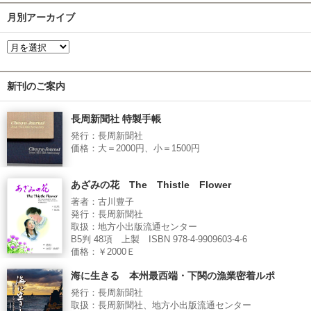
月別アーカイブ
新刊のご案内
長周新聞社 特製手帳
発行：長周新聞社
価格：大＝2000円、小＝1500円
あざみの花 The Thistle Flower
著者：古川豊子
発行：長周新聞社
取扱：地方小出版流通センター
B5判 48項 上製 ISBN 978-4-9909603-4-6
価格：￥2000Ｅ
海に生きる 本州最西端・下関の漁業密着ルポ
発行：長周新聞社
取扱：長周新聞社、地方小出版流通センター