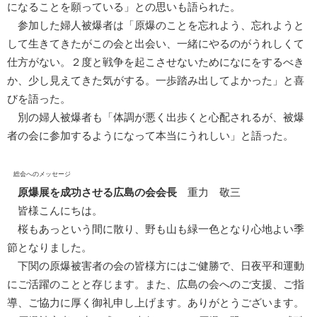
になることを願っている」との思いも語られた。
参加した婦人被爆者は「原爆のことを忘れよう、忘れようと
して生きてきたがこの会と出会い、一緒にやるのがうれしくて
仕方がない。２度と戦争を起こさせないためになにをするべき
か、少し見えてきた気がする。一歩踏み出してよかった」と喜
びを語った。
別の婦人被爆者も「体調が悪く出歩くと心配されるが、被爆
者の会に参加するようになって本当にうれしい」と語った。
総会へのメッセージ
原爆展を成功させる広島の会会長
重力 敬三
皆様こんにちは。
桜もあっという間に散り、野も山も緑一色となり心地よい季
節となりました。
下関の原爆被害者の会の皆様方にはご健勝で、日夜平和運動
にご活躍のことと存じます。また、広島の会へのご支援、ご指
導、ご協力に厚く御礼申し上げます。ありがとうございます。