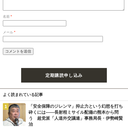
名前
*
メール
*
定期購読申し込み
よく読まれている記事
「安全保障のジレンマ」抑止力という幻想を打ち
砕くには――長射程ミサイル配備の熊本から問
う 超党派「人道外交議連」事務局長・伊勢崎賢
治