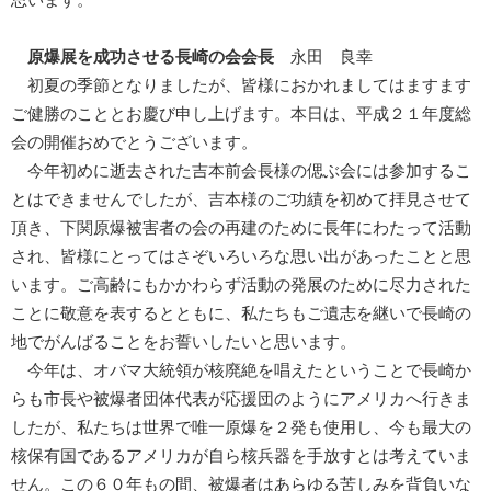
原爆展を成功させる長崎の会会長
永田 良幸
初夏の季節となりましたが、皆様におかれましてはますます
ご健勝のこととお慶び申し上げます。本日は、平成２１年度総
会の開催おめでとうございます。
今年初めに逝去された吉本前会長様の偲ぶ会には参加するこ
とはできませんでしたが、吉本様のご功績を初めて拝見させて
頂き、下関原爆被害者の会の再建のために長年にわたって活動
され、皆様にとってはさぞいろいろな思い出があったことと思
います。ご高齢にもかかわらず活動の発展のために尽力された
ことに敬意を表するとともに、私たちもご遺志を継いで長崎の
地でがんばることをお誓いしたいと思います。
今年は、オバマ大統領が核廃絶を唱えたということで長崎か
らも市長や被爆者団体代表が応援団のようにアメリカへ行きま
したが、私たちは世界で唯一原爆を２発も使用し、今も最大の
核保有国であるアメリカが自ら核兵器を手放すとは考えていま
せん。この６０年もの間、被爆者はあらゆる苦しみを背負いな