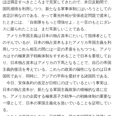
ほぼ満足すべきところまで充実してきたので、米日反動間で、
国民感情を利用しつつ、新たなる軍事体制にはいろうとしての
改定計画なのである。かって重光外相が安保改定問題で渡米し
たときには、「自衛隊をもっと増強せよ」と一言のもとにダレ
スに蹴られたことは、まだ耳新しいことである。
アメリカ帝国主義は日本の独占資本にたいして指揮者として
のぞんでいるが、日本の独占資本もまたアメリカ帝国主義を利
用しつつこれら相互の間には一定の矛盾をもちつつも、アメリ
カはその極東原子戦略体制をすすめることで日本を重視してお
り、日本独占資本はアメリカの下馬となることで、自己の帝国
主義的復活を考えている。これらの政策の犠牲になるのは日本
国民であり、同時に、アジアの平和を愛好する諸国民である。
今日、安保条約の改定が日程にのぼっているという事実は、
日本の独占資本が、新たなる軍国主義政策の積極的な道に立
ち、アメリカの企図する極東原子力戦争への戦略体制の重要な
一環として、日本の軍国主義化を急いでいることを証明してい
る。