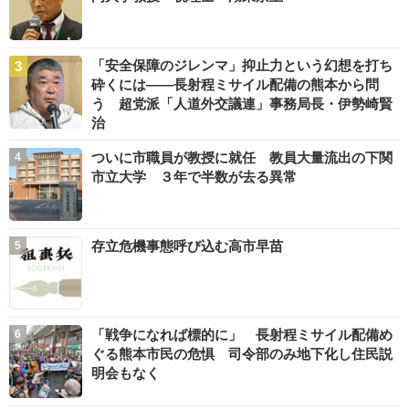
「安全保障のジレンマ」抑止力という幻想を打ち
砕くには――長射程ミサイル配備の熊本から問
う 超党派「人道外交議連」事務局長・伊勢崎賢
治
ついに市職員が教授に就任 教員大量流出の下関
市立大学 ３年で半数が去る異常
存立危機事態呼び込む高市早苗
「戦争になれば標的に」 長射程ミサイル配備め
ぐる熊本市民の危惧 司令部のみ地下化し住民説
明会もなく