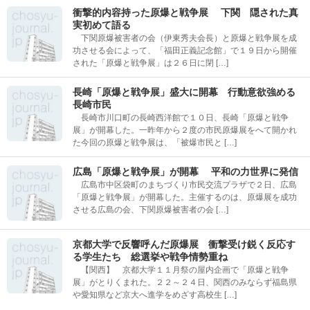
衝撃的内容持った原爆と戦争展 下関 隠された真
実初めて語る
下関原爆被害者の会（伊東秀夫会長）と原爆と戦争展を成
功させる会によって、「福田正義記念館」で１９日から開催
された「原爆と戦争展」は２６日に閉 […]
長崎「原爆と戦争展」盛大に開幕 行動意欲強める
長崎市民
長崎市川口町の長崎西洋館で１０日、長崎「原爆と戦争
展」が開幕した。一昨年から２度の市民原爆展をへて開かれ
た今回の原爆と戦争展は、「被爆市民と […]
広島「原爆と戦争展」が開幕 平和の力世界に発信
広島市中区袋町のまちづくり市民交流プラザで２日、広島
「原爆と戦争展」が開幕した。主催するのは、原爆展を成功
させる広島の会、下関原爆被害者の会 […]
京都大学で反響呼んだ原爆展 衝撃受け鋭く反応す
る学生たち 総選挙や戦争情勢重ね
【関西】 京都大学１１月祭の屋内企画で「原爆と戦争
展」がとりくまれた。２２～２４日、関西のみならず福島県
や愛知県など京大へ進学をめざす高校生 […]