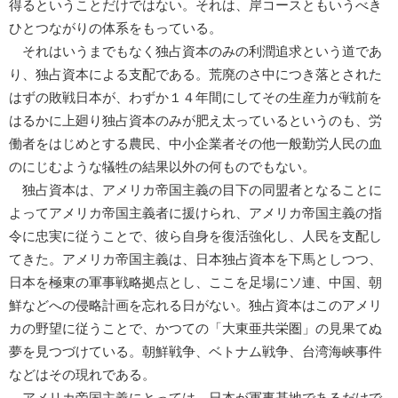
得るということだけではない。それは、岸コースともいうべき
ひとつながりの体系をもっている。
それはいうまでもなく独占資本のみの利潤追求という道であ
り、独占資本による支配である。荒廃のさ中につき落とされた
はずの敗戦日本が、わずか１４年間にしてその生産力が戦前を
はるかに上廻り独占資本のみが肥え太っているというのも、労
働者をはじめとする農民、中小企業者その他一般勤労人民の血
のにじむような犠牲の結果以外の何ものでもない。
独占資本は、アメリカ帝国主義の目下の同盟者となることに
よってアメリカ帝国主義者に援けられ、アメリカ帝国主義の指
令に忠実に従うことで、彼ら自身を復活強化し、人民を支配し
てきた。アメリカ帝国主義は、日本独占資本を下馬としつつ、
日本を極東の軍事戦略拠点とし、ここを足場にソ連、中国、朝
鮮などへの侵略計画を忘れる日がない。独占資本はこのアメリ
カの野望に従うことで、かつての「大東亜共栄圏」の見果てぬ
夢を見つづけている。朝鮮戦争、ベトナム戦争、台湾海峡事件
などはその現れである。
アメリカ帝国主義にとっては、日本が軍事基地であるだけで