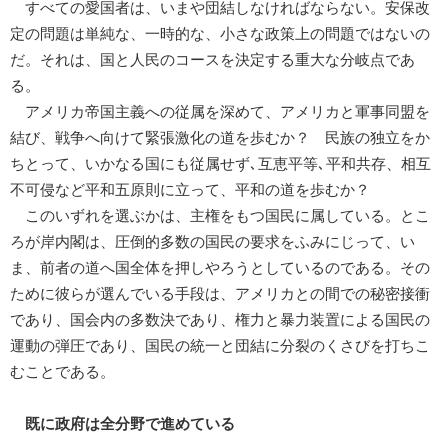
すべての愛国者は、いまや団結しなければならない。安保改
定の問題は単純な、一時的な、小さな政策上の問題ではないの
だ。それは、国と人民のコースを決定する重大な分岐点であ
る。
アメリカ帝国主義への従属を深めて、アメリカと軍事同盟を
結び、戦争へ向けて緊張激化の道を歩むか？ 民族の独立をか
ちとって、いかなる国にも従属せず､互恵平等､平和共存、相互
不可侵など平和五原則に立って、平和の道を歩むか？
このいずれを選ぶかは、主権をもつ国民に属している。とこ
ろが岸内閣は、圧倒的多数の国民の要求をふみにじって、い
ま、前者の道へ国全体を押しやろうとしているのである。その
ために彼らが選んでいる手段は、アメリカとの間での秘密接衝
であり、国会内の多数決であり、権力と暴力装置による国民の
運動の弾圧であり、国民の統一と団結に分裂のくさびを打ちこ
むことである。
既に政府は全分野で進めている