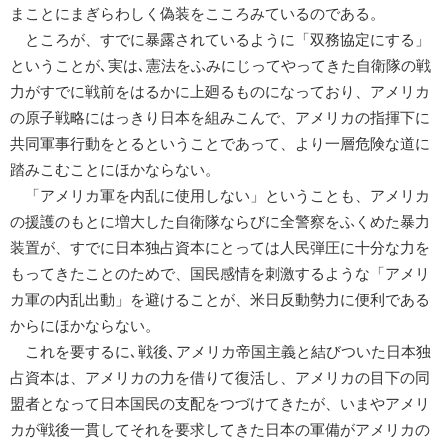
まことにまぎらわしく偽装をこころみているのである。
ところが、すでに暴露されているように「双務協定にする」
ということが､実は､憲法をふみにじってやってきた自衛隊の戦
力がすでに戦前をはるかに上廻るものになっており、アメリカ
の原子戦略にはっきり日本を組みこんで、アメリカの指揮下に
共同軍事行動をとるということであって、より一層危険な道に
踏みこむことにほかならない。
「アメリカ軍を内乱に使用しない」ということも、アメリカ
の援護のもとに増大した自衛隊ならびに全警察をふくめた暴力
装置が、すでに日本独占資本にとっては人民弾圧に十分な力を
もってきたことのためで、国民感情を刺激するような「アメリ
カ軍の内乱出動」を避けることが、米日反動勢力に便利である
からにほかならない。
これを要するに､戦後､アメリカ帝国主義と結びついた日本独
占資本は、アメリカの力を借りて復活し、アメリカの目下の同
盟者となって日本国民の支配をつづけてきたが、いまやアメリ
カが戦後一貫してそれを要求してきた日本の軍備がアメリカの