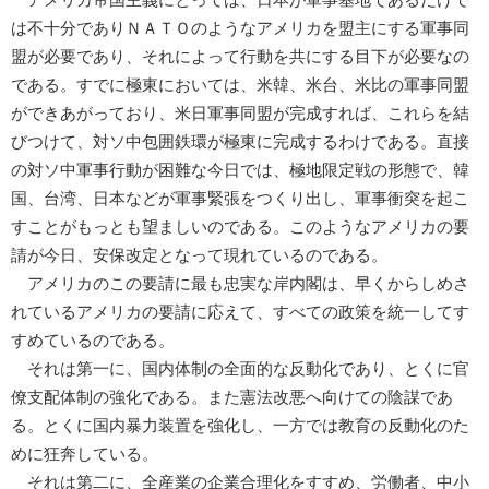
は不十分でありＮＡＴＯのようなアメリカを盟主にする軍事同
盟が必要であり、それによって行動を共にする目下が必要なの
である。すでに極東においては、米韓、米台、米比の軍事同盟
ができあがっており、米日軍事同盟が完成すれば、これらを結
びつけて、対ソ中包囲鉄環が極東に完成するわけである。直接
の対ソ中軍事行動が困難な今日では、極地限定戦の形態で、韓
国、台湾、日本などが軍事緊張をつくり出し、軍事衝突を起こ
すことがもっとも望ましいのである。このようなアメリカの要
請が今日、安保改定となって現れているのである。
アメリカのこの要請に最も忠実な岸内閣は、早くからしめさ
れているアメリカの要請に応えて、すべての政策を統一してす
すめているのである。
それは第一に、国内体制の全面的な反動化であり、とくに官
僚支配体制の強化である。また憲法改悪へ向けての陰謀であ
る。とくに国内暴力装置を強化し、一方では教育の反動化のた
めに狂奔している。
それは第二に、全産業の企業合理化をすすめ、労働者、中小