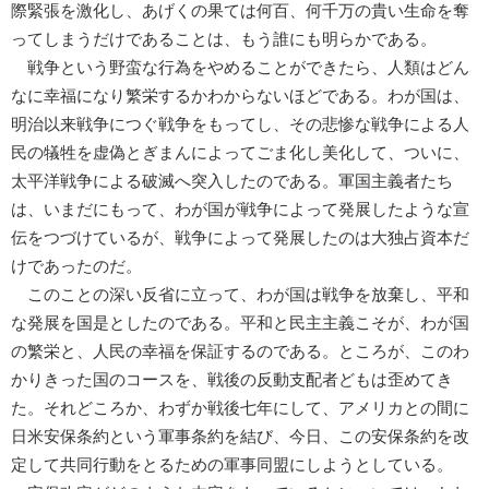
際緊張を激化し、あげくの果ては何百、何千万の貴い生命を奪
ってしまうだけであることは、もう誰にも明らかである。
戦争という野蛮な行為をやめることができたら、人類はどん
なに幸福になり繁栄するかわからないほどである。わが国は、
明治以来戦争につぐ戦争をもってし、その悲惨な戦争による人
民の犠牲を虚偽とぎまんによってごま化し美化して、ついに、
太平洋戦争による破滅へ突入したのである。軍国主義者たち
は、いまだにもって、わが国が戦争によって発展したような宣
伝をつづけているが、戦争によって発展したのは大独占資本だ
けであったのだ。
このことの深い反省に立って、わが国は戦争を放棄し、平和
な発展を国是としたのである。平和と民主主義こそが、わが国
の繁栄と、人民の幸福を保証するのである。ところが、このわ
かりきった国のコースを、戦後の反動支配者どもは歪めてき
た。それどころか、わずか戦後七年にして、アメリカとの間に
日米安保条約という軍事条約を結び、今日、この安保条約を改
定して共同行動をとるための軍事同盟にしようとしている。