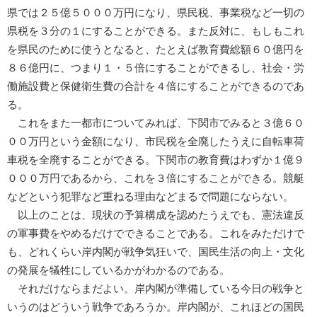
県では２５億５０００万円になり、県民税、事業税など一切の
県税を３分の１にすることができる。また反対に、もしもこれ
を県民のために使うとなると、たとえば教育費総額６０億円を
８６億円に、つまり１・５倍にすることができるし、社会・労
働施設費と保健衛生費の合計を４倍にすることができるのであ
る。
これをまた一都市についてみれば、下関市でみると３億６０
００万円という金額になり、市民税を全廃したうえに自転車荷
車税を全廃することができる。下関市の教育費はわずか１億９
０００万円であるから、これを３倍にすることができる。競艇
などという犯罪など重ねる理由などまるで問題にならない。
以上のことは、現状の予算構成を認めたうえでも、憲法違反
の軍事費をやめるだけでできることである。これをみただけで
も、どれくらい岸内閣が戦争気狂いで、国民生活の向上・文化
の発展を犠牲にしているかがわかるのである。
それだけならまだよい。岸内閣が準備している今日の戦争と
いうのはどういう戦争であろうか。岸内閣が、これほどの国民