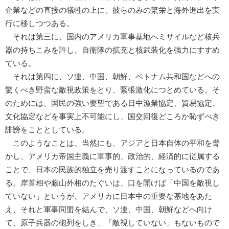
企業などの直接の犠牲の上に、彼らのみの繁栄と海外進出を実
行に移しつつある。
それは第三に、国内のアメリカ軍事基地へミサイルなど核兵
器の持ちこみを許し、自衛隊の拡充と核武装化を強力にすすめ
ている。
それは第四に、ソ連、中国、朝鮮、ベトナム共和国などへの
驚くべき野蛮な敵視政策をとり、緊張激化につとめている。そ
のためには、国民の強い要望である日中漁業協定、貿易協定、
文化協定などを事実上不可能にし、国交回復どころか恥ずべき
誹謗をこととしている。
このようなことは、当然にも、アジアと日本自体の平和を脅
かし、アメリカ帝国主義に軍事的、政治的、経済的に従属する
ことで、日本の民族的独立を売り渡すことになっているのであ
る。岸首相や藤山外相のたぐいは、口を開けば「中国を敵視し
ていない」というが、アメリカに日本中の重要な基地をあた
え、それと軍事同盟を結んで、ソ連、中国、朝鮮などへ向け
て、原子兵器の砲列をしき、「敵視していない」もないもので