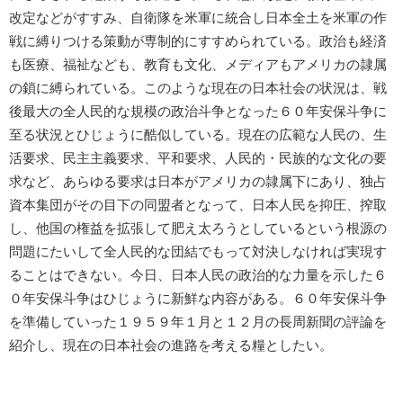
改定などがすすみ、自衛隊を米軍に統合し日本全土を米軍の作
戦に縛りつける策動が専制的にすすめられている。政治も経済
も医療、福祉なども、教育も文化、メディアもアメリカの隷属
の鎖に縛られている。このような現在の日本社会の状況は、戦
後最大の全人民的な規模の政治斗争となった６０年安保斗争に
至る状況とひじょうに酷似している。現在の広範な人民の、生
活要求、民主主義要求、平和要求、人民的・民族的な文化の要
求など、あらゆる要求は日本がアメリカの隷属下にあり、独占
資本集団がその目下の同盟者となって、日本人民を抑圧、搾取
し、他国の権益を拡張して肥え太ろうとしているという根源の
問題にたいして全人民的な団結でもって対決しなければ実現す
ることはできない。今日、日本人民の政治的な力量を示した６
０年安保斗争はひじょうに新鮮な内容がある。６０年安保斗争
を準備していった１９５９年１月と１２月の長周新聞の評論を
紹介し、現在の日本社会の進路を考える糧としたい。