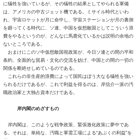
に犠牲を強いているが、その犠牲の結果としてやられる軍備
は、アメリカの中古ジェット機である。ミサイル時代といわ
れ、宇宙ロケットが月に命中し、宇宙ステーションが月の裏側
を廻ってくる時代に、ソ連、中国を仮想敵国としてこういう浪
費をやるというのが、どんなに馬鹿化ているかは説明の余地の
ないところである。
おまけにこのソ中仮想敵国視政策が、今日ソ連との間の平和
条約、全面的な貿易・文化の交流を妨げ、中国との間の一切の
関係を断絶せしめているのである。
これらの非生産的浪費によって国民はぼう大なる犠牲を強い
られるだけであるが、これで利益を得るのは、岸信介一派の汚
職政治家と大独占資本だけである。
岸内閣のめざすもの
岸内閣は、このような戦争政策、緊張激化政策に夢中であ
る。それは、単純な、汚職と軍需工場による“あぶくの利益”を