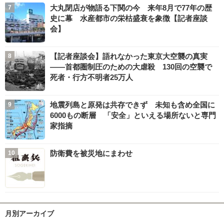
大丸閉店が物語る下関の今 来年8月で77年の歴
史に幕 水産都市の栄枯盛衰を象徴【記者座談
会】
【記者座談会】語れなかった東京大空襲の真実
――首都圏制圧のための大虐殺 130回の空襲で
死者・行方不明者25万人
地震列島と原発は共存できず 未知も含め全国に
6000もの断層 「安全」といえる場所ないと専門
家指摘
防衛費を被災地にまわせ
月別アーカイブ