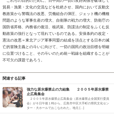
これらの目的のために、日中間の一切の友好関係を破壊して
貿易・漁業・文化の交流などを杜絶させ、国内において反動文
教政策から警職法の改悪、労働組合の弾圧、ジェット機の機種
問題のような軍事生産の増大、自衛隊の戦力の増大、防衛庁の
国防省昇格、内務省の復活、核武装、防諜法の制定をふくむ反
動政策の強行となって現れているのである。安保条約の改定・
憲法の改悪＝東北アジア軍事同盟の結成を頂点とする日本の滅
亡的冒険主義との斗いに向けて、一切の国民の政治目標を明確
に位置づけること、その斗いのため統一戦線を組織することが
不可欠の課題であろう。
関連する記事
強力な原水爆禁止の力結集 ２００５年原水爆禁
止広島集会
２００５年原水爆禁止広島集会（原水爆禁止全国実行委員
会）が６日午後１時から、広島市中区大手町の県民文化セン
ター・大ホールでおこなわれた。地元 […]