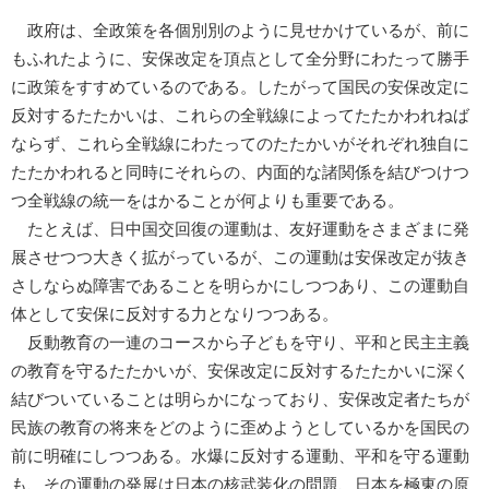
政府は、全政策を各個別別のように見せかけているが、前に
もふれたように、安保改定を頂点として全分野にわたって勝手
に政策をすすめているのである。したがって国民の安保改定に
反対するたたかいは、これらの全戦線によってたたかわれねば
ならず、これら全戦線にわたってのたたかいがそれぞれ独自に
たたかわれると同時にそれらの、内面的な諸関係を結びつけつ
つ全戦線の統一をはかることが何よりも重要である。
たとえば、日中国交回復の運動は、友好運動をさまざまに発
展させつつ大きく拡がっているが、この運動は安保改定が抜き
さしならぬ障害であることを明らかにしつつあり、この運動自
体として安保に反対する力となりつつある。
反動教育の一連のコースから子どもを守り、平和と民主主義
の教育を守るたたかいが、安保改定に反対するたたかいに深く
結びついていることは明らかになっており、安保改定者たちが
民族の教育の将来をどのように歪めようとしているかを国民の
前に明確にしつつある。水爆に反対する運動、平和を守る運動
も、その運動の発展は日本の核武装化の問題、日本を極東の原