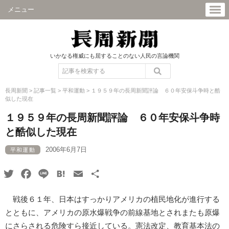
メニュー
いかなる権威にも屈することのない人民の言論機関
長周新聞
>
記事一覧
>
平和運動
>
１９５９年の長周新聞評論 ６０年安保斗争時と酷
似した現在
１９５９年の長周新聞評論 ６０年安保斗争時
と酷似した現在
2006年6月7日
平和運動
Twitter
Facebook
Line
Hatena
Email
共
有
戦後６１年、日本はすっかりアメリカの植民地化が進行する
とともに、アメリカの原水爆戦争の前線基地とされまたも原爆
にさらされる危険すら接近している。憲法改定、教育基本法の