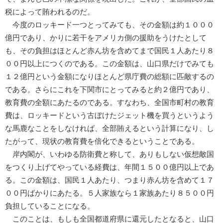
税によって賄われるのだ。
今度のロッキード一つとってみても、その金額は約１０００
億円であり、かりに若干をアメリカ側の援助をうけたとして
も、その負担はほとんど赤ん坊を含めてまで国民１人あたり８
００円以上につくのである。この金額は、山口県だけでみても
１２億円という金額になりほとんど県庁費の総額に匹敵するの
である。さらにこれを下関市にとってみると約２億円であり、
教育費の全額にあたるのである。すなわち、全国市町村の教育
費は、ロッキードという古ぼけたジェット機を買うというよう
な馬鹿なことをしなければ、全部賄えるという計算になり、し
たがって、現状の教育費を倍化できるということである。
岸内閣が、いわゆる防衛費と称して、ありもしない仮想敵国
をつくり上げてやっている経費は、年間１５００億円以上であ
る。この金額は、国民１人あたり、つまり赤ん坊を含めて１７
００円ばかりにあたる。５人家族なら１家族あたり８５００円
負担していることになる。
このことは、もしも全国都道府県に還元したとなると、山口