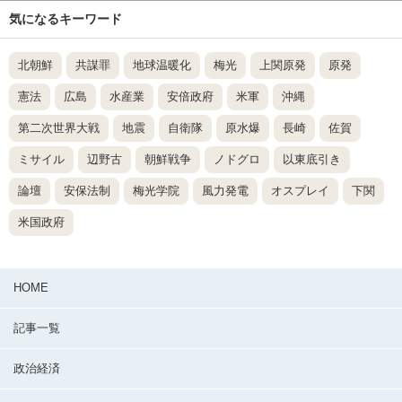
気になるキーワード
北朝鮮
共謀罪
地球温暖化
梅光
上関原発
原発
憲法
広島
水産業
安倍政府
米軍
沖縄
第二次世界大戦
地震
自衛隊
原水爆
長崎
佐賀
ミサイル
辺野古
朝鮮戦争
ノドグロ
以東底引き
論壇
安保法制
梅光学院
風力発電
オスプレイ
下関
米国政府
HOME
記事一覧
政治経済