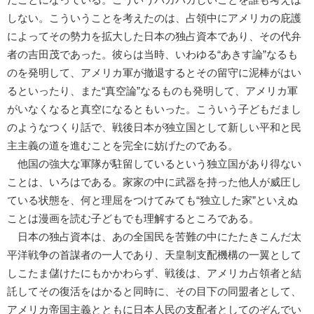
しない。こういうことを考えたのは、占領中にアメリカの庇護
によってその勢力を拡大した日本の独占資本であり、その代弁
者の吉田茂であった。彼らは当時、いわゆる“あきす論”なるも
のを発明して、アメリカ軍が撤退するとその留守に泥棒がはい
るといったり、また“真空論”なるものも発明して、アメリカ軍
がいなくなると真空になるともいった。こういう子どもだまし
のようなつくり話で、戦後日本が独立国として新しい平和と民
主主義の道を進むことを完全に妨げたのである。
他国の強大な軍隊が駐留しているという独立国があり得ない
ことは、いろはである。家家の中に武器を持った他人が威圧し
ている状態を、何と理屈をつけてみても“独立した家”といえぬ
ことは漫画を読む子どもでも理解するところである。
日本の独占資本は、あの全国民を苦難の中にたたきこんだ太
平洋戦争の首謀者の一人であり、天皇制支配機構の一翼として
しこたま儲けたにもかかわらず、戦後は、アメリカ占領者と結
託してその復活をはかると同時に、その目下の同盟者として、
アメリカ帝国主義とともに日本人民の支配者としてのぞんでい