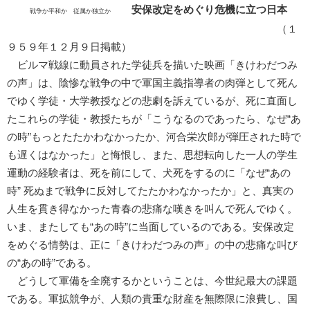
安保改定をめぐり危機に立つ日本
戦争か平和か 従属か独立か
（１
９５９年１２月９日掲載）
ビルマ戦線に動員された学徒兵を描いた映画「きけわだつみ
の声」は、陰惨な戦争の中で軍国主義指導者の肉弾として死ん
でゆく学徒・大学教授などの悲劇を訴えているが、死に直面し
たこれらの学徒・教授たちが「こうなるのであったら、なぜ“あ
の時”もっとたたかわなかったか、河合栄次郎が弾圧された時で
も遅くはなかった」と悔恨し、また、思想転向した一人の学生
運動の経験者は、死を前にして、犬死をするのに「なぜ“あの
時” 死ぬまで戦争に反対してたたかわなかったか」と、真実の
人生を貫き得なかった青春の悲痛な嘆きを叫んで死んでゆく。
いま、またしても“あの時”に当面しているのである。安保改定
をめぐる情勢は、正に「きけわだつみの声」の中の悲痛な叫び
の“あの時”である。
どうして軍備を全廃するかということは、今世紀最大の課題
である。軍拡競争が、人類の貴重な財産を無際限に浪費し、国