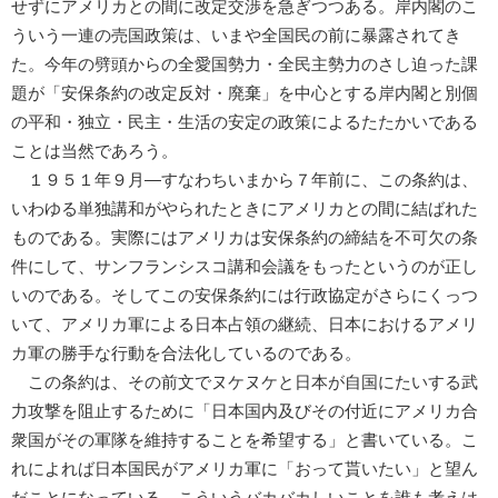
せずにアメリカとの間に改定交渉を急ぎつつある。岸内閣のこ
ういう一連の売国政策は、いまや全国民の前に暴露されてき
た。今年の劈頭からの全愛国勢力・全民主勢力のさし迫った課
題が「安保条約の改定反対・廃棄」を中心とする岸内閣と別個
の平和・独立・民主・生活の安定の政策によるたたかいである
ことは当然であろう。
１９５１年９月―すなわちいまから７年前に、この条約は、
いわゆる単独講和がやられたときにアメリカとの間に結ばれた
ものである。実際にはアメリカは安保条約の締結を不可欠の条
件にして、サンフランシスコ講和会議をもったというのが正し
いのである。そしてこの安保条約には行政協定がさらにくっつ
いて、アメリカ軍による日本占領の継続、日本におけるアメリ
カ軍の勝手な行動を合法化しているのである。
この条約は、その前文でヌケヌケと日本が自国にたいする武
力攻撃を阻止するために「日本国内及びその付近にアメリカ合
衆国がその軍隊を維持することを希望する」と書いている。こ
れによれば日本国民がアメリカ軍に「おって貰いたい」と望ん
だことになっている。こういうバカバカしいことを誰も考えは