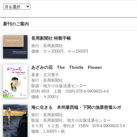
新刊のご案内
長周新聞社 特製手帳
発行：長周新聞社
価格：大＝2000円、小＝1500円
あざみの花 The Thistle Flower
著者：古川豊子
発行：長周新聞社
取扱：地方小出版流通センター
B5判 48項 上製 ISBN 978-4-9909603-4-6
価格：￥2000Ｅ
海に生きる 本州最西端・下関の漁業密着ルポ
発行：長周新聞社
取扱：長周新聞社、地方小出版流通センター
Ｂ５判 ５２頁 帯付き ISBN 978-4-9909603-3-9
価格：1,600円＋税