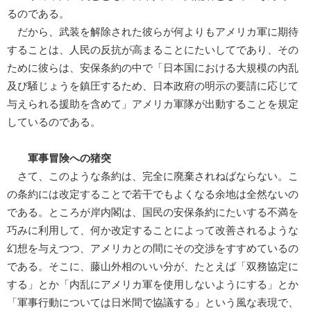
るのである。
だから、武装を解除された彼らが何よりもアメリカ軍に期待
することは、人民の反抗が高まることにたいしてであり、その
ために彼らは、安保条約の中で「日本国における大規模の内乱
及び騒じょうを鎮圧するため、日本政府の明示の要請に応じて
与えられる援助を含めて」アメリカ軍隊が出動することを規定
しているのである。
軍事冒険への猪突
さて、このような条約は、完全に廃棄されねばならない。こ
の条約には改定することで若干でもよくなる余地は全然ないの
である。ところが岸内閣は、国民の安保条約にたいする不満を
巧みに利用して、何か改定することによって改善されるような
幻想を与えつつ、アメリカとの間にその交渉をすすめているの
である。そこに、藤山外相のいい分が、たとえば「双務協定に
する」とか「内乱にアメリカ軍を使用しないようにする」とか
「軍事行動については日米間で協議する」という風な表現で、