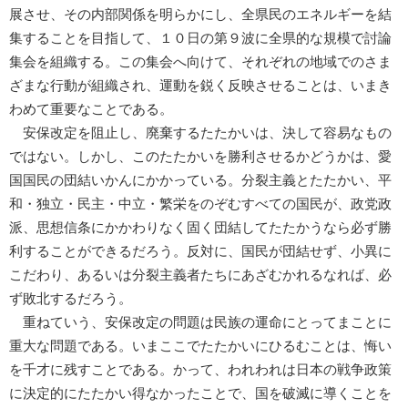
展させ、その内部関係を明らかにし、全県民のエネルギーを結
集することを目指して、１０日の第９波に全県的な規模で討論
集会を組織する。この集会へ向けて、それぞれの地域でのさま
ざまな行動が組織され、運動を鋭く反映させることは、いまき
わめて重要なことである。
安保改定を阻止し、廃棄するたたかいは、決して容易なもの
ではない。しかし、このたたかいを勝利させるかどうかは、愛
国国民の団結いかんにかかっている。分裂主義とたたかい、平
和・独立・民主・中立・繁栄をのぞむすべての国民が、政党政
派、思想信条にかかわりなく固く団結してたたかうなら必ず勝
利することができるだろう。反対に、国民が団結せず、小異に
こだわり、あるいは分裂主義者たちにあざむかれるなれば、必
ず敗北するだろう。
重ねていう、安保改定の問題は民族の運命にとってまことに
重大な問題である。いまここでたたかいにひるむことは、悔い
を千才に残すことである。かって、われわれは日本の戦争政策
に決定的にたたかい得なかったことで、国を破滅に導くことを