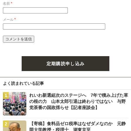
名前
*
メール
*
定期購読申し込み
よく読まれている記事
れいわ新選組次のステージへ 7年で積み上げた草
の根の力 山本太郎引退は終わりではない 与野
党茶番の国政揺らせ【記者座談会】
【寄稿】食料品ゼロ税率はなぜダメなのか 元静
岡大学教授・税理士 湖東京至