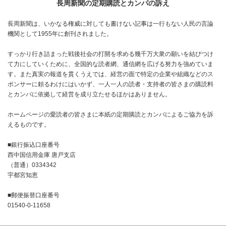
長周新聞の定期購読とカンパの訴え
長周新聞は、いかなる権威に対しても書けない記事は一行もない人民の言論
機関として1955年に創刊されました。
すっかり行き詰まった戦後社会の打開を求める幾千万大衆の願いを結びつけ
て力にしていくために、全国的な読者網、通信網を広げる努力を強めていま
す。また真実の報道を貫くうえでは、経営の面で特定の企業や組織などのス
ポンサーに頼るわけにはいかず、一人一人の読者・支持者の皆さまの購読料
とカンパに依拠して経営を成り立たせるほかはありません。
ホームページの愛読者の皆さまに本紙の定期購読とカンパによるご協力を訴
えるものです。
■銀行振込口座番号
西中国信用金庫 唐戸支店
（普通）0334342
宇都宮知恵
■郵便振替口座番号
01540-0-11658