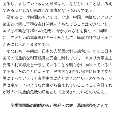
あるし、ましてや「政治と経済は別」などということは、考え
てみるほどもない馬鹿化て破廉恥ないつわりである。
要するに、岸内閣のもとでは、ソ連、中国、朝鮮などアジア
諸国との間に平和な友好関係をうちたてることはできないし、
国民は不断な“戦争への危機”に脅かされざるを得ない。同時
に、アメリカの軍事戦略の一部分として、民族の独立は完全に
ふみにじられたままである。
すなわち、事態は、日本の支配層の利害感覚が、すでに日本
国民の民族的な利害感覚と完全に離れていて、アメリカ帝国主
義者の利害感覚と一致していることを明らかに物語っているの
である。そのことによって、民族的な利害は完全に日本の支配
層によってアメリカ帝国主義に売り渡されているのである。安
保改定が、そのような角度から企まれていることこそ今日それ
が最大の民族的危機の切迫として重視されているのである。
全愛国国民の団結のみが勝利への鍵 思想信条をこえて