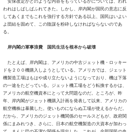
安保改定がどのような内容をもっているかについては、われ
われはしばしばふれてきた。しかし、岸内閣が国民の意志に反
してあくまでもこれを強行する方針である以上、国民はいよい
よ団結を固めて、この陰謀を粉砕しなければならないのであ
る。
岸内閣の軍事浪費 国民生活を根本から破壊
たとえば、岸内閣は、アメリカの中古ジェット機・ロッキー
ドを２００機購入しようとしている。アメリカでは、ジェット
機製造工場はもはや成り立たないようになっており、機は下落
の一途をたどっている。ジェット機工場をどう転換するかは、
アメリカの航空機資本にとって大問題なのだ。ところが、昨
年、岸内閣がジェット機購入計画を発表して以来、アメリカの
航空機株は暴騰した。使いものにならぬ工場が使えるからだ。
だから、アメリカのジェット機関係のセールスどもが、政府関
係にまみれつき、さらに、日本の航空機製造の大資本が加わっ
て、まんじ巴の不潔な関係を現出した。これが、全部国民の血