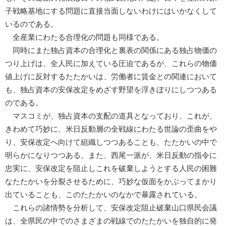
子戦略基地にする問題に直接当面しないわけにはいかなくして
いるのである。
全産業にわたる合理化の問題も同様である。
同時にまた独占資本の合理化と裏表の関係にある独占物価の
つり上げは、全人民に加えている圧迫であるが、これらの物価
値上げに反対するたたかいは、労働者に賃金との関連において
も、独占資本の安保改定をめざす野望を浮きぼりにしつつある
のである。
マスコミが、独占資本の支配の道具となっており、これが、
きわめて巧妙に、米日反動層の全戦線にわたる世論の歪曲をや
り、安保改定へ向けて組織しつつあることも、たたかいの中で
明らかになりつつある。また、西尾一派が、米日反動の指令に
忠実に、安保改定を阻止しこれを破棄しようとする人民の困難
なたたかいを分裂させるために、巧妙な仮面をかぶってまかり
出ていることも、このたたかいのなかで暴露されている。
これらの諸情勢を分析して、安保改定阻止破棄山口県民会議
は、全県民の中でのさまざまの戦線でのたたかいを独自的に発