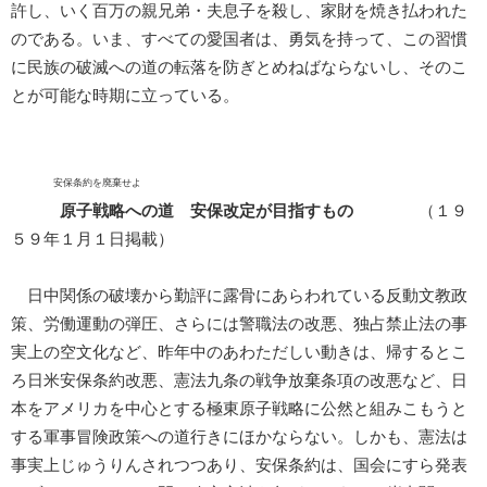
許し、いく百万の親兄弟・夫息子を殺し、家財を焼き払われた
のである。いま、すべての愛国者は、勇気を持って、この習慣
に民族の破滅への道の転落を防ぎとめねばならないし、そのこ
とが可能な時期に立っている。
安保条約を廃棄せよ
原子戦略への道 安保改定が目指すもの
（１９
５９年１月１日掲載）
日中関係の破壊から勤評に露骨にあらわれている反動文教政
策、労働運動の弾圧、さらには警職法の改悪、独占禁止法の事
実上の空文化など、昨年中のあわただしい動きは、帰するとこ
ろ日米安保条約改悪、憲法九条の戦争放棄条項の改悪など、日
本をアメリカを中心とする極東原子戦略に公然と組みこもうと
する軍事冒険政策への道行きにほかならない。しかも、憲法は
事実上じゅうりんされつつあり、安保条約は、国会にすら発表