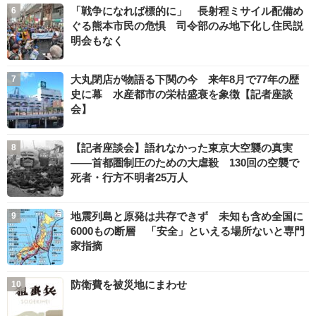
「戦争になれば標的に」 長射程ミサイル配備め
ぐる熊本市民の危惧 司令部のみ地下化し住民説
明会もなく
大丸閉店が物語る下関の今 来年8月で77年の歴
史に幕 水産都市の栄枯盛衰を象徴【記者座談
会】
【記者座談会】語れなかった東京大空襲の真実
――首都圏制圧のための大虐殺 130回の空襲で
死者・行方不明者25万人
地震列島と原発は共存できず 未知も含め全国に
6000もの断層 「安全」といえる場所ないと専門
家指摘
防衛費を被災地にまわせ