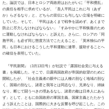
た。論説では、日本とロシア両政府はおたがいに「平和攪乱」
の責任を相手に求めているが、「吾人平民はこれに与（あず
か）らざるなり」と、どちらの宣伝にも与しない立場を明確に
していた。そして、「平民はあくまで戦争を認めず、あくまで
防止に尽力しなければならない」「すみやかに平和恢復のため
に運動しなければならない」と訴えた。さらに、ロシアの「同
胞平民」も必ず同じ態度方法でこたえること、「英米独仏の平
民」も日本におけるこうした平和運動に連帯、援助することへ
の確信を表明していた。
『平民新聞』（3月13日号）が社説で「露国社会党に与える
書」を掲載した。そこで、日露両国政府が帝国的欲望のために
開戦したが、「社会主義者の眼中には人種の別なく地域の別な
く、国籍の別なし、諸君と我等とは同志なり、兄弟なり、姉妹
なり、断じて闘うべきの理あるなし、諸君の敵は日本人にあら
ず」として、ともに自国政府の軍国主義、国家主義とたたかう
よう訴えたことは、国際的に大きな反響を呼び起こした。この