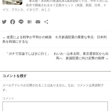
東京都・永田町の衆議院第1議員会館で５日、今年５月に広
島市で開催されるＧ７広島サミット（米国、英国、日本、ド
イツ、フランス、イタリア、カ […]
Twitter
Facebook
Line
Hatena
Email
共
有
←
改憲による戦争か平和かの岐路 ６月参議院選の重要な争点 日本列
島を戦場にするな
「ガチで言論でしばきに行く」 れいわ・山本太郎、東京選挙区から出
馬へ 参議院選に向け反撃の狼煙
→
コメントを残す
メールアドレスが公開されることはありません。なお、コメントは承認制で
す。
コメント