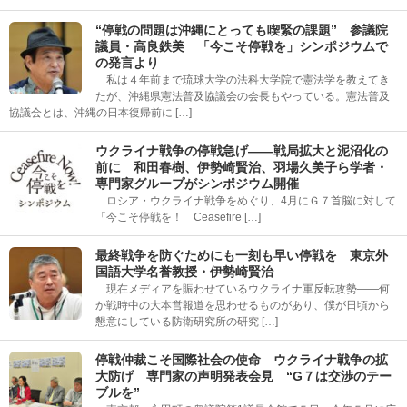
“停戦の問題は沖縄にとっても喫緊の課題” 参議院
議員・高良鉄美 「今こそ停戦を」シンポジウムで
の発言より
私は４年前まで琉球大学の法科大学院で憲法学を教えてき
たが、沖縄県憲法普及協議会の会長もやっている。憲法普及
協議会とは、沖縄の日本復帰前に […]
ウクライナ戦争の停戦急げ――戦局拡大と泥沼化の
前に 和田春樹、伊勢崎賢治、羽場久美子ら学者・
専門家グループがシンポジウム開催
ロシア・ウクライナ戦争をめぐり、4月にＧ７首脳に対して
「今こそ停戦を！ Ceasefire […]
最終戦争を防ぐためにも一刻も早い停戦を 東京外
国語大学名誉教授・伊勢崎賢治
現在メディアを賑わせているウクライナ軍反転攻勢――何
か戦時中の大本営報道を思わせるものがあり、僕が日頃から
懇意にしている防衛研究所の研究 […]
停戦仲裁こそ国際社会の使命 ウクライナ戦争の拡
大防げ 専門家の声明発表会見 “G７は交渉のテー
ブルを”