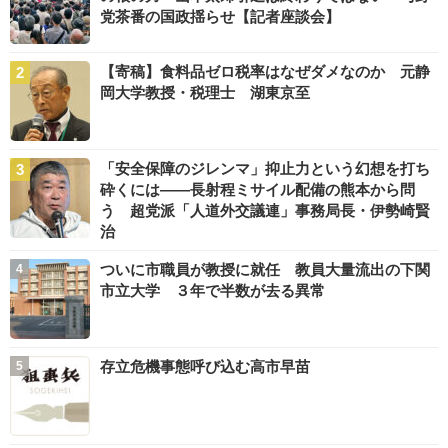
党茶番の国政揺らせ【記者座談会】
【寄稿】食料品ゼロ税率はなぜダメなのか 元静
岡大学教授・税理士 湖東京至
「安全保障のジレンマ」抑止力という幻想を打ち
砕くには――長射程ミサイル配備の熊本から問
う 超党派「人道外交議連」事務局長・伊勢崎賢
治
ついに市職員が教授に就任 教員大量流出の下関
市立大学 ３年で半数が去る異常
存立危機事態呼び込む高市早苗