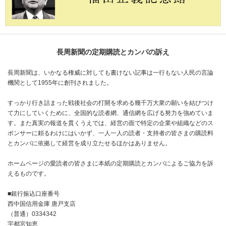
長周新聞の定期購読とカンパの訴え
長周新聞は、いかなる権威に対しても書けない記事は一行もない人民の言論
機関として1955年に創刊されました。
すっかり行き詰まった戦後社会の打開を求める幾千万大衆の願いを結びつけ
て力にしていくために、全国的な読者網、通信網を広げる努力を強めていま
す。また真実の報道を貫くうえでは、経営の面で特定の企業や組織などのス
ポンサーに頼るわけにはいかず、一人一人の読者・支持者の皆さまの購読料
とカンパに依拠して経営を成り立たせるほかはありません。
ホームページの愛読者の皆さまに本紙の定期購読とカンパによるご協力を訴
えるものです。
■銀行振込口座番号
西中国信用金庫 唐戸支店
（普通）0334342
宇都宮知恵