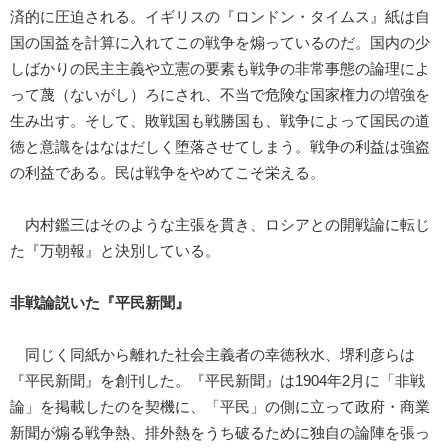
済的に圧迫される。イギリスの『ロンドン・タイムス』紙は自
国の国益を計算に入れてこの戦争を煽っているのだ。国内の少
しばかりの民主主義や立憲の要素も戦争の非常事態の論理によ
って蔑（ないがし）ろにされ、不当で危険な国家権力の増強を
生み出す。そして、敗戦国も戦勝国も、戦争によって国民の道
徳と意識をはなはだしく堕落させてしまう。戦争の利益は強盗
の利益である。民は戦争をやめてこそ栄える。
内村鑑三はそのような主張を貫き、ロシアとの開戦論に転じ
た『万朝報』と決別している。
非戦論説いた『平民新聞』
同じく同紙から離れた社会主義者の幸徳秋水、堺利彦らは
『平民新聞』を創刊した。『平民新聞』は1904年2月に「非戦
論」を掲載したのを契機に、「平民」の側に立って政府・商業
新聞が煽る戦争熱、排外熱をうち破るために独自の論陣を張っ