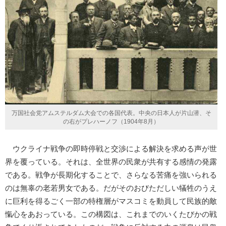
万国社会党アムステルダム大会での各国代表。中央の日本人が片山潜、そ
の右がプレハーノフ（1904年8月）
ウクライナ戦争の即時停戦と交渉による解決を求める声が世
界を覆っている。それは、全世界の民衆が共有する感情の発露
である。戦争が長期化することで、さらなる苦痛を強いられる
のは無辜の老若男女である。だがそのおびただしい犠牲のうえ
に巨利を得るごく一部の特権層がマスコミを動員して民族的敵
愾心をあおっている。この構図は、これまでのいくたびかの戦