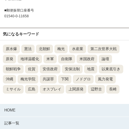
■郵便振替口座番号
01540-0-11658
気になるキーワード
原水爆
憲法
北朝鮮
梅光
水産業
第二次世界大戦
原発
地球温暖化
米軍
自衛隊
米国政府
論壇
朝鮮戦争
佐賀
安倍政府
安保法制
地震
以東底引き
沖縄
梅光学院
共謀罪
下関
ノドグロ
風力発電
ミサイル
広島
オスプレイ
上関原発
辺野古
長崎
HOME
記事一覧