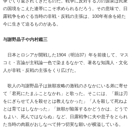
争でくり返されてきたものだ。戦争に反対する力の源泉は民衆
の国境をこえた連帯にこそ求められるだろう。その意味で、日
露戦争をめぐる当時の非戦・反戦の主張は、100年有余を経た
今に生きて迫るものがある。
与謝野晶子や内村鑑三
日本とロシアが開戦した1904（明治37）年を前後して、マス
コミ・言論が主戦論一色で染まるなかで、著名な知識人・文化
人が非戦・反戦の主張をくり広げた。
歌人の与謝野晶子は旅順攻略の激戦のさなかにいる弟に寄せ
て「君死にたまふことなかれ」と歌った。そこには、「親は刃
をにぎらせて人を殺せとは教えなかった」「人を殺して死ねよ
とは育てはしなかった」「旅順が陥落するかどうかは、どうで
もよい、死んではならぬ」など、日露戦争に夫や息子をとられ
た当時の肉親がおしなべて持つ切実な願いが横溢している。