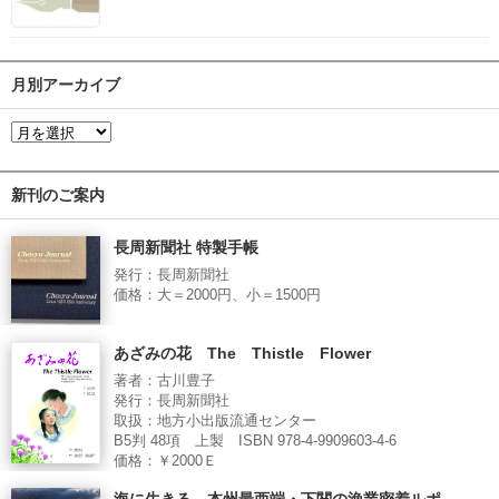
月別アーカイブ
新刊のご案内
長周新聞社 特製手帳
発行：長周新聞社
価格：大＝2000円、小＝1500円
あざみの花 The Thistle Flower
著者：古川豊子
発行：長周新聞社
取扱：地方小出版流通センター
B5判 48項 上製 ISBN 978-4-9909603-4-6
価格：￥2000Ｅ
海に生きる 本州最西端・下関の漁業密着ルポ