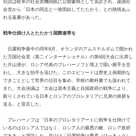
社説は欧米の社会党機関紙に公開書簡として英訳され、露国社
会党から「日本の同志と一致団結してたたかう」との熱情あふ
れる返書があった。
戦争仕掛け人とたたかう国際連帯を
日露戦争最中の同年8月、オランダのアムステルダムで開かれ
た万国社会党（第二インターナショナル）の第6回大会に出席し
た片山潜が、ロシア代表のプレハーノフと壇上で固い握手を交
わし、大きな拍手を浴びた。このエピソードは歴史上画期的な
できごととして世界の注目を集め、学校の教科書でも扱われて
きた。大会決議は「大会は資本主義と自国政府の戦争により、
殺りくされている日本とロシアのプロレタリアに兄弟の挨拶を
送る」と宣言した。
プレハーノフは「日本のプロレタリアートに戦争を仕掛けて
いるのはロシア人ではなく、ロシア人の最悪の敵、ロシア政府
である」と演説した。片山は「日露戦争は畢竟（ひっきょう）