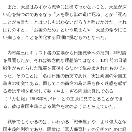
また、天皇はみずから戦争には出て行かないこと、天皇が深
い心を持つのであるなら「人を殺し獣の道に死ね」とか「死ぬ
ことが名誉だ」とは少しも思わないだろうと呼びかけた。それ
はおのずと、「お国のため」という欺まんや「天皇の命令に従
い殉じる」ことを美化する風潮に挑むものとなった。
内村鑑三はキリスト者の立場から日露戦争への批判、非戦論
を展開したが、それは観念的な理想論ではなく、10年前の日清
戦争がもたらした現実を直視するなかで生み出されたものであ
った。そのことは「名は日露の衝突であれ、実は両国の帝国主
義者の衝突である。而してこの衝突の為に最も多く迷惑を感ず
る者は平和を追求して歇（やま）ざる両国の良民である」
（『万朝報』1903年9月4日）との主張に見てとることができ
る。彼は帝国主義による戦争を次のようにとらえていた。
戦争でもうかるのは、いわゆる「戦争屋」や、より強大な帝
国主義的列強であり、民衆は「軍人保育料」の分担のために経