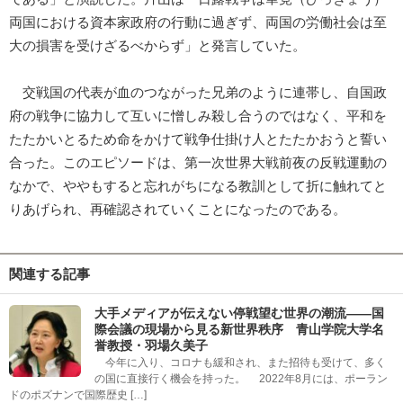
両国における資本家政府の行動に過ぎず、両国の労働社会は至
大の損害を受けざるべからず」と発言していた。
交戦国の代表が血のつながった兄弟のように連帯し、自国政
府の戦争に協力して互いに憎しみ殺し合うのではなく、平和を
たたかいとるため命をかけて戦争仕掛け人とたたかおうと誓い
合った。このエピソードは、第一次世界大戦前夜の反戦運動の
なかで、ややもすると忘れがちになる教訓として折に触れてと
りあげられ、再確認されていくことになったのである。
関連する記事
大手メディアが伝えない停戦望む世界の潮流――国
際会議の現場から見る新世界秩序 青山学院大学名
誉教授・羽場久美子
今年に入り、コロナも緩和され、また招待も受けて、多く
の国に直接行く機会を持った。 2022年8月には、ポーラン
ドのポズナンで国際歴史 […]