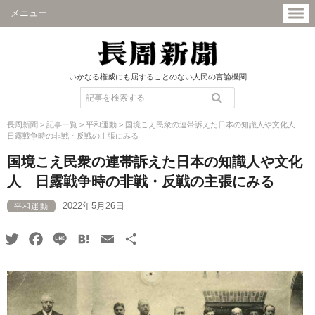
メニュー
いかなる権威にも屈することのない人民の言論機関
長周新聞
>
記事一覧
>
平和運動
>
国境こえ民衆の連帯訴えた日本の知識人や文化人
日露戦争時の非戦・反戦の主張にみる
国境こえ民衆の連帯訴えた日本の知識人や文化
人 日露戦争時の非戦・反戦の主張にみる
2022年5月26日
平和運動
Twitter
Facebook
Line
Hatena
Email
共
有