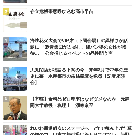
存立危機事態呼び込む高市早苗
海峡花火大会でVIP席（下関会場）の異様さが話
題に 「刺青集団が占拠し、紐パン姿の女性が接
待…」 公金投じるイベントの品性問う声
大丸閉店が物語る下関の今 来年8月で77年の歴
史に幕 水産都市の栄枯盛衰を象徴【記者座談
会】
【寄稿】食料品ゼロ税率はなぜダメなのか 元静
岡大学教授・税理士 湖東京至
れいわ新選組次のステージへ 7年で積み上げた草
の根の力 山本太郎引退は終わりではない 与野