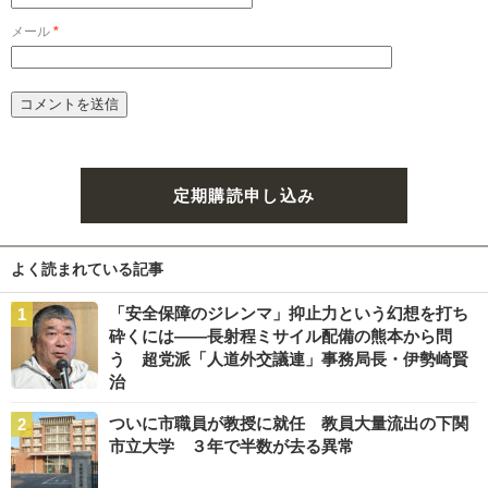
メール
*
定期購読申し込み
よく読まれている記事
「安全保障のジレンマ」抑止力という幻想を打ち
砕くには――長射程ミサイル配備の熊本から問
う 超党派「人道外交議連」事務局長・伊勢崎賢
治
ついに市職員が教授に就任 教員大量流出の下関
市立大学 ３年で半数が去る異常