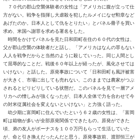
７０代の郡山空襲体験者の女性は「アメリカに腹が立って仕
方がない。戦争を指揮し大虐殺を犯したルメイになぜ勲章など
あげたのか。日本人として仇をとりたい」とパネル冊子を買い
求め、米国へ謝罪を求める署名をした。
時間をかけてパネルを見た日和田町在住の６０代の女性は、
父が郡山空襲の体験者だと話し、「アメリカはなんの罪もない
人人を戦争だからと当然のように殺していった。同じ人間とし
て屈辱的なことだ。戦後６０年以上が経ったが、風化させては
いけない」と話した。原発事故について「日和田町も風評被害
が大きく、市場に出しても売れない。このままでは農家がつぶ
されるとピリピリしている状態だ。このパネルを見て一層アメ
リカへの憎しみが強くなったが、日本人全体で力を合わせて今
の対米従属社会を変えないといけない」と力強く語った。
幼少期に富岡町に住んでいたという６２歳の女性は、「富岡
町は箱物が多いが全部原発関係でできたもの。原発ができた
頃、弟の友人がボーナスを１００万円もらって生活していた
が、命と引き換えだったんだと思う。原発事故前、渡部恒三が