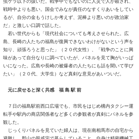
虫ケラ以下の扱いだ。戦争中でもないのに人災で人が殺され、
戦時中よりも悪い。国会でみなが責任のなすくりあいをしてい
るが、自分の金もうけしか考えず、泥棒より悪いのが政治家
だ」と激しい口調で話した。
若い世代からも「現代社会についても考えさせられた。広
島、長崎の人たちの福島が復興できないわけがないという声を
知り、頑張ろうと思った」（２０代女性）、「戦争のことに興
味があって自分なりに調べていたが、パネルを見て胸がいっぱ
いになった。広島や長崎の被爆者の人たちにも話を聞いて学び
たい」（２０代、大学生）など真剣な意見があいついだ。
元に戻せると深く共感 福 島 駅 前
７日の福島駅前西口広場でも、市民をはじめ構内タクシー運
転手や駅内の商店関係者など多くの参観者が真剣にパネルを参
観した。
じっくりパネルを見ていた婦人は、現在南相馬市の自宅から
避難し、郡山の親戚宅で暮らしていること、自身は精密機械工