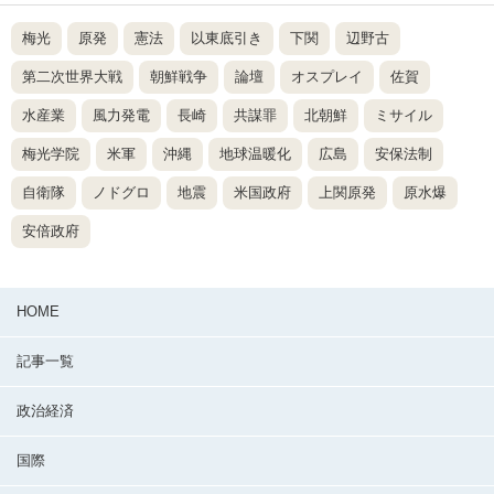
梅光
原発
憲法
以東底引き
下関
辺野古
第二次世界大戦
朝鮮戦争
論壇
オスプレイ
佐賀
水産業
風力発電
長崎
共謀罪
北朝鮮
ミサイル
梅光学院
米軍
沖縄
地球温暖化
広島
安保法制
自衛隊
ノドグロ
地震
米国政府
上関原発
原水爆
安倍政府
HOME
記事一覧
政治経済
国際