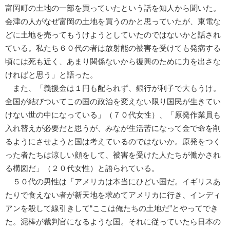
富岡町の土地の一部を買っていたという話を知人から聞いた。
会津の人がなぜ富岡の土地を買うのかと思っていたが、東電な
どに土地を売ってもうけようとしていたのではないかと話され
ている。私たち６０代の者は放射能の被害を受けても発病する
頃には死も近く、あまり関係ないから復興のために力を出さな
ければと思う」と語った。
また、「義援金は１円も配られず、銀行が利子で大もうけ。
全国が結びついてこの国の政治を変えない限り国民が生きてい
けない世の中になっている」（７０代女性）、「原発作業員も
入れ替えが必要だと思うが、みなが生活苦になって金で命を削
るようにさせようと国は考えているのではないか。原発をつく
った者たちは涼しい顔をして、被害を受けた人たちが働かされ
る構図だ」（２０代女性）と語られている。
５０代の男性は「アメリカは本当にひどい国だ。イギリスあ
たりで食えない者が新天地を求めてアメリカに行き、インディ
アンを殺して線引きして“ここは俺たちの土地だ”とやってでき
た。泥棒が裁判官になるような国。それに従っていたら日本の