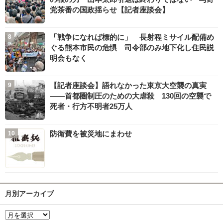
党茶番の国政揺らせ【記者座談会】
「戦争になれば標的に」 長射程ミサイル配備め
ぐる熊本市民の危惧 司令部のみ地下化し住民説
明会もなく
【記者座談会】語れなかった東京大空襲の真実
――首都圏制圧のための大虐殺 130回の空襲で
死者・行方不明者25万人
防衛費を被災地にまわせ
月別アーカイブ