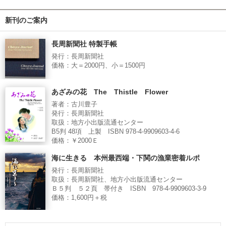
新刊のご案内
長周新聞社 特製手帳
発行：長周新聞社
価格：大＝2000円、小＝1500円
あざみの花 The Thistle Flower
著者：古川豊子
発行：長周新聞社
取扱：地方小出版流通センター
B5判 48項 上製 ISBN 978-4-9909603-4-6
価格：￥2000Ｅ
海に生きる 本州最西端・下関の漁業密着ルポ
発行：長周新聞社
取扱：長周新聞社、地方小出版流通センター
Ｂ５判 ５２頁 帯付き ISBN 978-4-9909603-3-9
価格：1,600円＋税