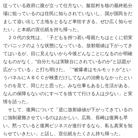
従っている政府に腹が立って仕方ない。飯舘村を核の最終処分
場に狙っているのは住民に知らされていないし、国が国民をだ
まして追い出して土地をとるなど卑怯すぎる。ぜひ広く知らせ
たい」と本紙の宣伝紙を持ち帰った。
２０代の女性は、「子どもを持つ若い母親たちはとくに切実
でパニックのような状態になっている。放射能値は下がってき
てはいるが、目に見えないから今後どんなことになるのか明確
なものがなく、“自分たちは実験台にされているのか”と話題が
広がっている」と打ち明けた。「“被爆者はモルモットか”とい
うパネルにＡＢＣＣが検査だけしてなんの治療もなかったとい
うのを見て、同じだと思った。みな仕事もあるし生活がある。
なんの保障もないのにすべてを捨てて行ける人は少ない」と実
情を語った。
そして、復興について「逆に放射線値が下がってきているの
に強制避難させているのはおかしい。広島、長崎は復興も早
い。黙っていると復興ビジネスが進行するなら、私も真実を知
らせていきたい」と話し、宣伝紙をたくさん持ち帰った。