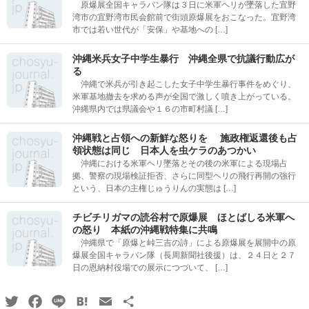
原爆展全国キャラバン隊は３日に米軍ヘリが墜落した宜野
湾市の宜野湾市民会館前で街頭原爆展をおこなった。宜野湾
市では若い世代が「安保」や基地への […]
沖縄米兵女子中学生暴行 沖縄全県で抗議行動広が
る
沖縄で米兵が引き起こした女子中学生暴行事件をめぐり、
米軍基地撤去を求める声が全国で激しく噴き上がっている。
沖縄県内では県議会や１６の市町村議 […]
沖縄戦と占領への新鮮な怒りを 施政権返還後も占
領状態は同じ 日本人を虫ケラのあつかい
沖縄における米軍ヘリ墜落とその後の米軍による現場占
拠、警察の現場検証拒否、さらに同型ヘリの飛行再開の強行
という、日本の主権じゅうりんの実態は […]
チビチリガマの読谷村で原爆展 ほとばしる米軍へ
の怒り 本紙の沖縄戦特集に共鳴
沖縄県で「原爆と峠三吉の詩」による原爆展を展開中の原
爆展全国キャラバン隊（長周新聞社後援）は、２４日と２７
日の恩納村役場での展示につづいて、 […]
Twitter
Facebook
Line
Hatena
Email
共