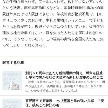
なか半袖も着られず、プールも入れず、窓も開けない方がいい
という状況。南相馬市原町区などは、緊急時避難区域のため病
院は外来だけで入院はできない。学校給食が物資不足で、おに
ぎり二つと少しのおかず、牛乳と果物というメニューで子ども
たちもお腹が空く。復興ビジネスは今も動いている。仮設住宅
建設も地元企業ではない。職を失った人たちを雇用すればいい
のに、そうなっていない。この福島の実情を全国の人たちに知
ってほしい」と熱く語った。
関連する記事
創刊５０周年にあたり総括運動の訴え 戦争を阻止
し平和で豊かな社会実現する新しい歴史の出発点に
読者・支持者のみなさん。長周新聞は来年４月､創刊５０周
年を迎えます｡ 長周新聞は、敗戦後１０年目の１９５５年
に、いかなる権威にも屈することの […]
宜野湾市で原爆展 ヘリ墜落と重ね強い共感 「安
保」破棄こそ解決の道