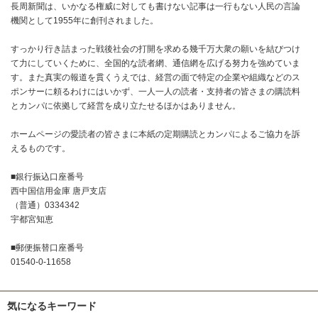
長周新聞は、いかなる権威に対しても書けない記事は一行もない人民の言論
機関として1955年に創刊されました。
すっかり行き詰まった戦後社会の打開を求める幾千万大衆の願いを結びつけ
て力にしていくために、全国的な読者網、通信網を広げる努力を強めていま
す。また真実の報道を貫くうえでは、経営の面で特定の企業や組織などのス
ポンサーに頼るわけにはいかず、一人一人の読者・支持者の皆さまの購読料
とカンパに依拠して経営を成り立たせるほかはありません。
ホームページの愛読者の皆さまに本紙の定期購読とカンパによるご協力を訴
えるものです。
■銀行振込口座番号
西中国信用金庫 唐戸支店
（普通）0334342
宇都宮知恵
■郵便振替口座番号
01540-0-11658
気になるキーワード