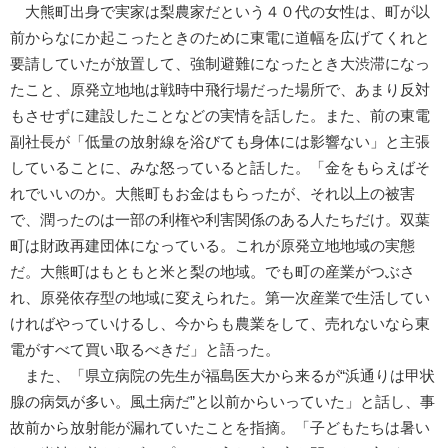
大熊町出身で実家は梨農家だという４０代の女性は、町が以
前からなにか起こったときのために東電に道幅を広げてくれと
要請していたが放置して、強制避難になったとき大渋滞になっ
たこと、原発立地地は戦時中飛行場だった場所で、あまり反対
もさせずに建設したことなどの実情を話した。また、前の東電
副社長が「低量の放射線を浴びても身体には影響ない」と主張
していることに、みな怒っていると話した。「金をもらえばそ
れでいいのか。大熊町もお金はもらったが、それ以上の被害
で、潤ったのは一部の利権や利害関係のある人たちだけ。双葉
町は財政再建団体になっている。これが原発立地地域の実態
だ。大熊町はもともと米と梨の地域。でも町の産業がつぶさ
れ、原発依存型の地域に変えられた。第一次産業で生活してい
ければやっていけるし、今からも農業をして、売れないなら東
電がすべて買い取るべきだ」と語った。
また、「県立病院の先生が福島医大から来るが“浜通りは甲状
腺の病気が多い。風土病だ”と以前からいっていた」と話し、事
故前から放射能が漏れていたことを指摘。「子どもたちは暑い