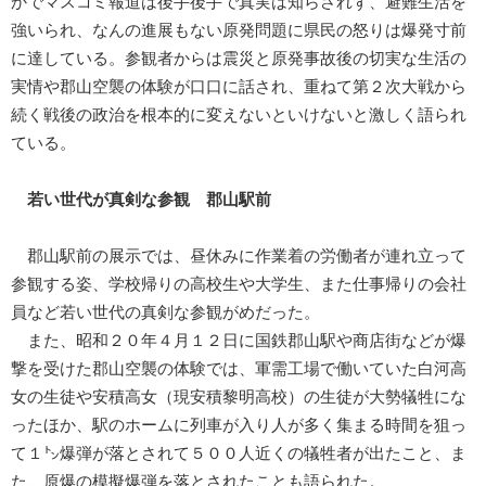
かでマスコミ報道は後手後手で真実は知らされず、避難生活を
強いられ、なんの進展もない原発問題に県民の怒りは爆発寸前
に達している。参観者からは震災と原発事故後の切実な生活の
実情や郡山空襲の体験が口口に話され、重ねて第２次大戦から
続く戦後の政治を根本的に変えないといけないと激しく語られ
ている。
若い世代が真剣な参観 郡山駅前
郡山駅前の展示では、昼休みに作業着の労働者が連れ立って
参観する姿、学校帰りの高校生や大学生、また仕事帰りの会社
員など若い世代の真剣な参観がめだった。
また、昭和２０年４月１２日に国鉄郡山駅や商店街などが爆
撃を受けた郡山空襲の体験では、軍需工場で働いていた白河高
女の生徒や安積高女（現安積黎明高校）の生徒が大勢犠牲にな
ったほか、駅のホームに列車が入り人が多く集まる時間を狙っ
て１㌧爆弾が落とされて５００人近くの犠牲者が出たこと、ま
た、原爆の模擬爆弾を落とされたことも語られた。