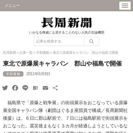
メニュー
いかなる権威にも屈することのない人民の言論機関
長周新聞
>
記事一覧
>
平和運動
>
東北で原爆展キャラバン 郡山や福島で開催
東北で原爆展キャラバン 郡山や福島で開催
2011年6月8日
平和運動
Twitter
Facebook
Line
Hatena
Email
共
有
福島県で「原爆と戦争展」の街頭展示をおこなっている原爆
展全国キャラバン隊（劇団はぐるま座団員で構成／長周新聞社
後援）は、６日に郡山駅前で、７日には福島駅前で街頭展示を
おこなった。震災後まもなく３カ月が経過しようとしているな