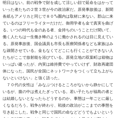
明日はない。前の戦争で財を成して涼しい顔で延命をはかって
いった者たちの２世３世が今の政治家だ。原発事故後は、新聞
各紙もアメリカと同じで８０㌔圏内は取材に来ない。郡山に来
ているのはフリーライターだけだ。御用学者も金で真実を曲げ
る。いつの時代も金のある者、金持ちのいうことだけ聞いて、
働く人たちは一生働き蜂のように働かされるのは目に見えてい
る。原発事故後、国会議員も市長も医療関係者なども家族はみ
な疎開させている。金もなくてどこにも行くことができない人
たちがここで放射能を浴びている。原発立地の双葉町は箱物は
いっぱい建ったが、内実は維持費でやっていけず、財政再建団
体になった。国民が全国にネットワークをつくって立ち上がら
ないといけない」と強く語った。
７０代の女性は「みなぶつけるところがないから静かにして
いるが、腹の中は煮えたぎっている。若い子たちが福島の者と
は結婚しないとなったらどうするのか。事態は一年ごとに厳し
くなるだろう。戦争が終わり、戦後の政治がここまでの事態を
引き起こした。戦争と同じで国民の命などどうでもよいという