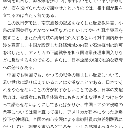
準備を広言し、原水爆を投げつける手伝いをしている小泉政府
が、石を投げられたので謝罪せよというのでは、相手側が腹を
立てるのは当たり前である。
この反日デモは、南京虐殺の記述をなくした歴史教科書、小
泉の靖国参拝などかつて中国などにたいしてやった戦争犯罪を
覆すこと、また台湾海峡の紛争に介入するという対中国内政干
渉を宣言し、中国が設定した経済海域の内部で石油掘削の許可
を出したり、アメリカの下請戦争を担う国連常任理事国入りな
どに反対するものである。さらに、日本企業の植民地的な収奪
への怒りがある。
中国でも韓国でも、かつての戦争の痛ましい歴史について、
若い世代に語り伝えていることは立派なことである。日本でそ
れをやらせないことの方が恥ずかしいことである。日本の支配
勢力は、被爆者にも戦争体験者にもさまざまな押さえつけをや
って語らせないようにしてきたばかりか、中国・アジア侵略の
悪事については開き直って覆し、アメリカが日本にやった原爆
投下や沖縄戦、全国の都市空襲による非戦闘員の無差別殺戮に
たいしては、謝罪を求めるどころか、むしろ感謝すべきだとい