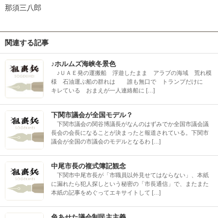
那須三八郎
関連する記事
♪ホルムズ海峡冬景色
♪ＵＡＥ発の運搬船 浮遊したまま アラブの海域 荒れ模
様 石油運ぶ船の群れは 誰も無口で トランプだけに
キレている おまえが一人連絡船に […]
下関市議会が全国モデル？
下関市議会の関谷博議長がなんのはずみでか全国市議会議
長会の会長になることが決まったと報道されている。下関市
議会が全国の市議会のモデルとなるわ […]
中尾市長の複式簿記観念
下関市中尾市長が「市職員以外見せてはならない」、本紙
に漏れたら犯人探しという秘密の「市長通信」で、またまた
本紙の記事をめぐってエキサイトして […]
色あせた議会制民主主義