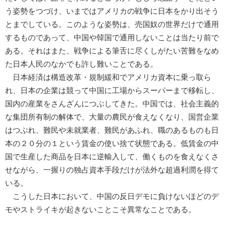
う姿勢をつづけ、いまではアメリカの戦争に日本をかり出そう
とまでしている。このような姿勢は、売国奴の世界だけで通用
するものであって、中国や韓国で通用しないことは当たり前で
ある。それはまた、戦争による筆舌に尽くしがたい苦難をなめ
た日本人民のなかでも許し難いことである。
日本経済は構造改革・規制緩和でアメリカ資本に乗っ取ら
れ、日本の企業は競って中国に工場からスーパーまで移転し、
国内の産業をさんざんにつぶしてきた。中国では、社会主義的
な集団所有制の解体で、大量の農民が食えなくなり、国営企業
はつぶれ、難民や未就業者、難民があふれ、職のあるものも日
本の２０分の１という賃金の使い捨て状態である。低賃金の中
国で生産した商品を日本に逆輸入して、働くものを食えなくさ
せながら、一握りの独占資本手段だけが法外な超過利潤を得て
いる。
こうした日本において、中国の反日デモに負けないほどのデ
モやストライキが起きないことこそ異常なことである。