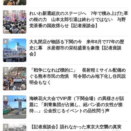
れいわ新選組次のステージへ 7年で積み上げた草
の根の力 山本太郎引退は終わりではない 与野
党茶番の国政揺らせ【記者座談会】
大丸閉店が物語る下関の今 来年8月で77年の歴
史に幕 水産都市の栄枯盛衰を象徴【記者座談
会】
「戦争になれば標的に」 長射程ミサイル配備め
ぐる熊本市民の危惧 司令部のみ地下化し住民説
明会もなく
海峡花火大会でVIP席（下関会場）の異様さが話
題に 「刺青集団が占拠し、紐パン姿の女性が接
待…」 公金投じるイベントの品性問う声
【記者座談会】語れなかった東京大空襲の真実