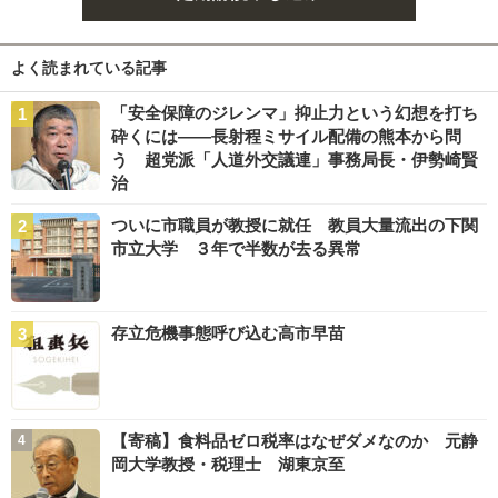
よく読まれている記事
「安全保障のジレンマ」抑止力という幻想を打ち
砕くには――長射程ミサイル配備の熊本から問
う 超党派「人道外交議連」事務局長・伊勢崎賢
治
ついに市職員が教授に就任 教員大量流出の下関
市立大学 ３年で半数が去る異常
存立危機事態呼び込む高市早苗
【寄稿】食料品ゼロ税率はなぜダメなのか 元静
岡大学教授・税理士 湖東京至