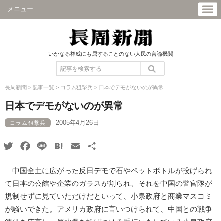
メニュー
いかなる権威にも屈することのない人民の言論機関
長周新聞
>
記事一覧
>
コラム狙撃兵
>
日本でデモがないのが異常
日本でデモがないのが異常
2005年4月26日
コラム狙撃兵
Twitter
Facebook
Line
Hatena
Email
共
有
中国全土に広がった反日デモで石やペットボトルが投げられ
て日本の公館や企業のガラスが割られ、それを中国の警官隊が
規制せずに見ていただけだといって、小泉政府と商業マスコミ
が騒いできた。アメリカ政府に言いつけられて、中国との戦争