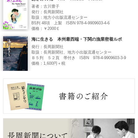
著者：古川豊子
発行：長周新聞社
取扱：地方小出版流通センター
B5判 48項 上製 ISBN 978-4-9909603-4-6
価格：￥2000Ｅ
海に生きる 本州最西端・下関の漁業密着ルポ
発行：長周新聞社
取扱：長周新聞社、地方小出版流通センター
Ｂ５判 ５２頁 帯付き ISBN 978-4-9909603-3-9
価格：1,600円＋税