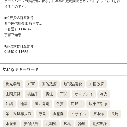
ホームページの愛読者の皆さまに本紙の定期購読とカンパによるご協力を訴
えるものです。
■銀行振込口座番号
西中国信用金庫 唐戸支店
（普通）0334342
宇都宮知恵
■郵便振替口座番号
01540-0-11658
気になるキーワード
梅光学院
米軍
安倍政府
地球温暖化
米国政府
上関原発
共謀罪
憲法
下関
オスプレイ
梅光
沖縄
地震
風力発電
佐賀
辺野古
以東底引き
第二次世界大戦
原発
自衛隊
ミサイル
原水爆
長崎
水産業
安保法制
北朝鮮
広島
論壇
朝鮮戦争