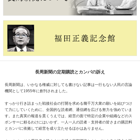
長周新聞の定期購読とカンパの訴え
長周新聞は、いかなる権威に対しても書けない記事は一行もない人民の言論
機関として1955年に創刊されました。
すっかり行き詰まった戦後社会の打開を求める幾千万大衆の願いを結びつけ
て力にしていくために、全国的な読者網、通信網を広げる努力を強めていま
す。また真実の報道を貫くうえでは、経営の面で特定の企業や組織などのス
ポンサーに頼るわけにはいかず、一人一人の読者・支持者の皆さまの購読料
とカンパに依拠して経営を成り立たせるほかはありません。