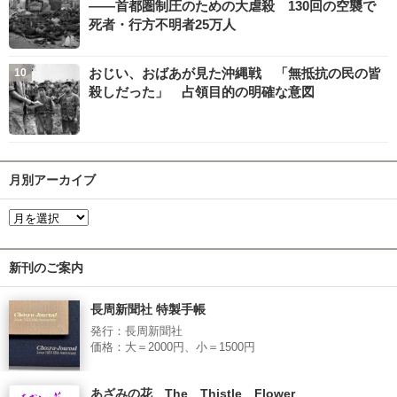
――首都圏制圧のための大虐殺 130回の空襲で
死者・行方不明者25万人
おじい、おばあが見た沖縄戦 「無抵抗の民の皆
殺しだった」 占領目的の明確な意図
月別アーカイブ
新刊のご案内
長周新聞社 特製手帳
発行：長周新聞社
価格：大＝2000円、小＝1500円
あざみの花 The Thistle Flower