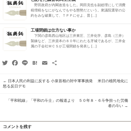
野田政府が内閣改造をした。岡田克也を副総理にして消費
税増税をなにがなんでもやる態勢だという。衆議院選挙の公
約をみな破棄して、ＴＰＰにせよ、普 […]
工場閉鎖は仕方ない事か
下関の彦島西山地区は三井東圧、三井化学、彦島（三井）
製錬など、三井資本の８０年にわたる牙城であるが、三井金
属の子会社ＭＣＳが工場閉鎖を発表し […]
Twitter
Facebook
Line
Hatena
Email
共
有
←
日本人民の利益に反する 小泉首相の対中軍事挑発 米日の植民地化に
怒る反日デモ
「平和戦線」「平和の斗士」の報道より ５０年８・６斗争担った労働
者の斗い
→
コメントを残す