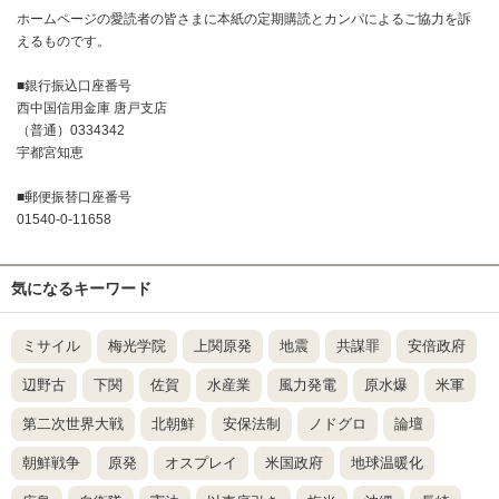
ホームページの愛読者の皆さまに本紙の定期購読とカンパによるご協力を訴
えるものです。
■銀行振込口座番号
西中国信用金庫 唐戸支店
（普通）0334342
宇都宮知恵
■郵便振替口座番号
01540-0-11658
気になるキーワード
ミサイル
梅光学院
上関原発
地震
共謀罪
安倍政府
辺野古
下関
佐賀
水産業
風力発電
原水爆
米軍
第二次世界大戦
北朝鮮
安保法制
ノドグロ
論壇
朝鮮戦争
原発
オスプレイ
米国政府
地球温暖化