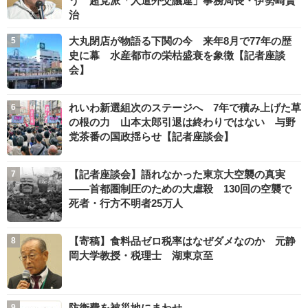
う 超党派「人道外交議連」事務局長・伊勢崎賢
治
大丸閉店が物語る下関の今 来年8月で77年の歴
史に幕 水産都市の栄枯盛衰を象徴【記者座談
会】
れいわ新選組次のステージへ 7年で積み上げた草
の根の力 山本太郎引退は終わりではない 与野
党茶番の国政揺らせ【記者座談会】
【記者座談会】語れなかった東京大空襲の真実
――首都圏制圧のための大虐殺 130回の空襲で
死者・行方不明者25万人
【寄稿】食料品ゼロ税率はなぜダメなのか 元静
岡大学教授・税理士 湖東京至
防衛費を被災地にまわせ