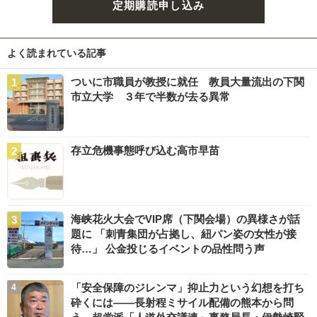
定期購読申し込み
よく読まれている記事
ついに市職員が教授に就任 教員大量流出の下関
市立大学 ３年で半数が去る異常
存立危機事態呼び込む高市早苗
海峡花火大会でVIP席（下関会場）の異様さが話
題に 「刺青集団が占拠し、紐パン姿の女性が接
待…」 公金投じるイベントの品性問う声
「安全保障のジレンマ」抑止力という幻想を打ち
砕くには――長射程ミサイル配備の熊本から問