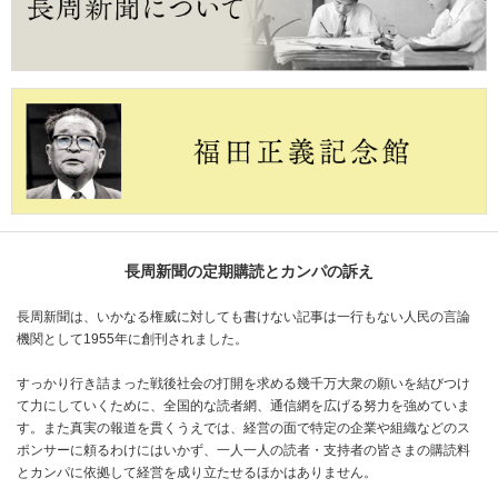
長周新聞の定期購読とカンパの訴え
長周新聞は、いかなる権威に対しても書けない記事は一行もない人民の言論
機関として1955年に創刊されました。
すっかり行き詰まった戦後社会の打開を求める幾千万大衆の願いを結びつけ
て力にしていくために、全国的な読者網、通信網を広げる努力を強めていま
す。また真実の報道を貫くうえでは、経営の面で特定の企業や組織などのス
ポンサーに頼るわけにはいかず、一人一人の読者・支持者の皆さまの購読料
とカンパに依拠して経営を成り立たせるほかはありません。