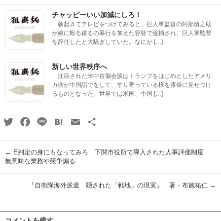
チャッピーいい加減にしろ！
朝起きてテレビをつけてみると、巨人軍監督の阿部慎之助
が娘に殴る蹴るの暴行を加えた容疑で逮捕され、巨人軍監督
を辞任したと大騒ぎしていた。なにが […]
新しい世界秩序へ
注目された米中首脳会談はトランプをはじめとしたアメリ
カ側が中国詣でをして、すり寄っている様を露骨に見せつけ
るものとなった。世界では米国、中国 […]
Twitter
Facebook
Line
Hatena
Email
共
有
←
E判定の身にもなってみろ 下関市役所で導入された人事評価制度
無意味な業務や競争煽る
『自衛隊海外派遣 隠された「戦地」の現実』 著・布施祐仁
→
コメントを残す