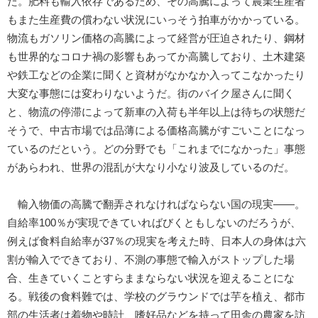
た。肥料も輸入依存であるため、その高騰によって農業生産者
もまた生産費の償わない状況にいっそう拍車がかかっている。
物流もガソリン価格の高騰によって経営が圧迫されたり、鋼材
も世界的なコロナ禍の影響もあってか高騰しており、土木建築
や鉄工などの企業に聞くと資材がなかなか入ってこなかったり
大変な事態には変わりないようだ。街のバイク屋さんに聞く
と、物流の停滞によって新車の入荷も半年以上は待ちの状態だ
そうで、中古市場では品薄による価格高騰がすごいことになっ
ているのだという。どの分野でも「これまでになかった」事態
があらわれ、世界の混乱が大なり小なり波及しているのだ。
輸入物価の高騰で翻弄されなければならない国の現実――。
自給率100％が実現できていればびくともしないのだろうが、
例えば食料自給率が37％の現実を考えた時、日本人の身体は六
割が輸入でできており、不測の事態で輸入がストップした場
合、生きていくことすらままならない状況を迎えることにな
る。戦後の食料難では、学校のグラウンドでは芋を植え、都市
部の生活者は着物や時計、嗜好品などを持って田舎の農家を訪