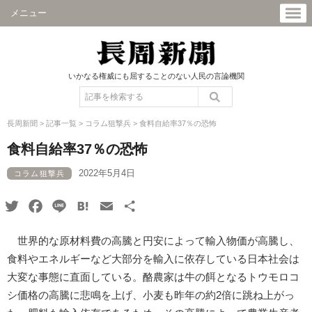
メニュー
いかなる権威にも屈することのない人民の言論機関
長周新聞
>
記事一覧
>
コラム狙撃兵
>
食料自給率37％の恐怖
食料自給率37％の恐怖
2022年5月4日
コラム狙撃兵
Twitter
Facebook
Line
Hatena
Email
共
有
世界的な原材料費の高騰と円安によって輸入物価が高騰し、
食料やエネルギーなど大部分を輸入に依存している日本社会は
大変な事態に直面している。酪農家は牛の餌となるトウモロコ
シ価格の高騰に悲鳴を上げ、小麦も昨年の約2倍に跳ね上がっ