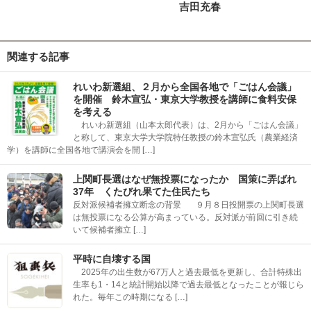
吉田充春
関連する記事
れいわ新選組、２月から全国各地で「ごはん会議」
を開催 鈴木宣弘・東京大学教授を講師に食料安保
を考える
れいわ新選組（山本太郎代表）は、2月から「ごはん会議」
と称して、東京大学大学院特任教授の鈴木宣弘氏（農業経済
学）を講師に全国各地で講演会を開 […]
上関町長選はなぜ無投票になったか 国策に弄ばれ
37年 くたびれ果てた住民たち
反対派候補者擁立断念の背景 ９月８日投開票の上関町長選
は無投票になる公算が高まっている。反対派が前回に引き続
いて候補者擁立 […]
平時に自壊する国
2025年の出生数が67万人と過去最低を更新し、合計特殊出
生率も1・14と統計開始以降で過去最低となったことが報じら
れた。毎年この時期になる […]