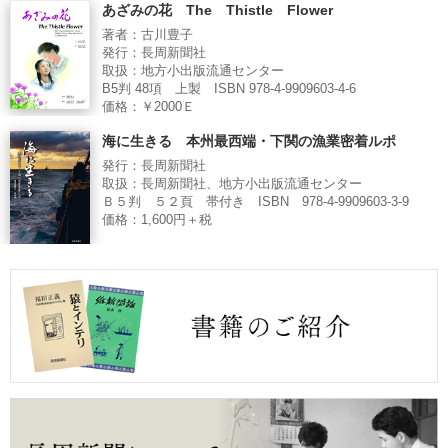
あざみの花 The Thistle Flower
著者：古川豊子
発行：長周新聞社
取扱：地方小出版流通センター
B5判 48項 上製 ISBN 978-4-9909603-4-6
価格：￥2000Ｅ
海に生きる 本州最西端・下関の漁業密着ルポ
発行：長周新聞社
取扱：長周新聞社、地方小出版流通センター
Ｂ５判 ５２頁 帯付き ISBN 978-4-9909603-3-9
価格：1,600円＋税