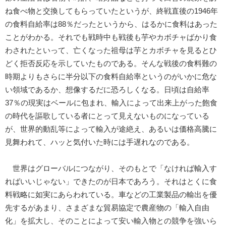
ね食べ物と交換してもらっていたというが、終戦直後の1946年
の食料自給率は88％だったというから、はるかに食料はあった
ことがわかる。それでも戦時中も戦後も芋やカボチャばかり食
わされたといって、亡くなった祖母は芋とカボチャを見るとひ
どく拒否反応を示していたものである。そんな戦後の食料難の
時期よりもさらに半分以下の食料自給率というのがいかに危な
い領域であるか、想像するだに恐ろしくなる。日頃は自給率
37％の現実はベールに包まれ、輸入によって出来上がった飽食
の時代を謳歌している者にとって見えないものになっている
が、世界的動乱等によって輸入が途絶え、あるいは価格高騰に
見舞われて、ハッと気付いた時には手遅れなのである。
世界はグローバルにつながり、そのもとで「なければ輸入す
ればいいじゃない」できたのが日本であろう。それはとくに食
料戦略に如実にあらわれている。車などの工業製品の輸出を優
先するがあまり、さまざまな貿易協定で農産物の「輸入自由
化」を拡大し、そのことによって安い輸入物との競争を強いら