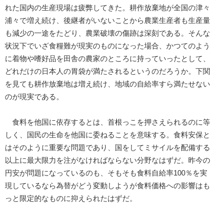
れた国内の生産現場は疲弊してきた。耕作放棄地が全国の津々
浦々で増え続け、後継者がいないことから農業生産者も生産量
も減少の一途をたどり、農業破壊の傷跡は深刻である。そんな
状況下でいざ食糧難が現実のものになった場合、かつてのよう
に着物や嗜好品を田舎の農家のところに持っていったとして、
どれだけの日本人の胃袋が満たされるというのだろうか。下関
を見ても耕作放棄地は増え続け、地域の自給率すら満たせない
のが現実である。
食料を他国に依存するとは、首根っこを押さえられるのに等
しく、国民の生命を他国に委ねることを意味する。食料安保と
はそのように重要な問題であり、国をしてミサイルを配備する
以上に最大限力を注がなければならない分野なはずだ。昨今の
円安が問題になっているのも、そもそも食料自給率100％を実
現しているなら為替がどう変動しようが食料価格への影響はも
っと限定的なものに抑えられたはずだ。