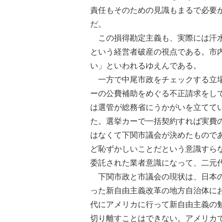
責任もそのための見識もまるで必要
だ。
この損得勘定主義も、実際には汗水
という経営者破産の視点である。市
い」といわれるゆえんである。
一方で中尾市政をチェックする立場
ーの公費補助をめぐる不正請求をし
は選管が総務省にうかがいを立てて
た。選挙カーで一括契約すれば実費
はなくて下関市議会が決めたもので
ど恥ずかしいことだという意識すら
委託された業者意識になって、二元
下関市政と市議会の現状は、日本の
った新自由主義改革の地方自治体に
代にアメリカに行って新自由主義の
切り離すことはできない。アメリカ