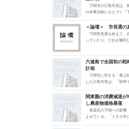
下関市の江島市長は、開
の有事法制にもとづく「下
＜論壇＞ 市長選の
下関市長選を終えて、自
っていたり、だれが勝利し
六連島で全国初の戦
計画
下関市に対する「着上陸
した江島市長は、「戦争で
関東圏の消費減退が
し農産物価格暴落
発震災の下関への影響 
よせている。「１００年に