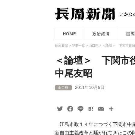
HOME
政治経済
国際
長周新聞
>
記事一覧
>
山口県
>
＜論壇＞ 下関市役
＜論壇＞ 下関市
中尾友昭
2011年10月5日
山口県
Twitter
Facebook
Line
Hatena
Email
共
有
江島市政１４年につづく下関市中尾
新自由主義改革と騒がれてきたこの