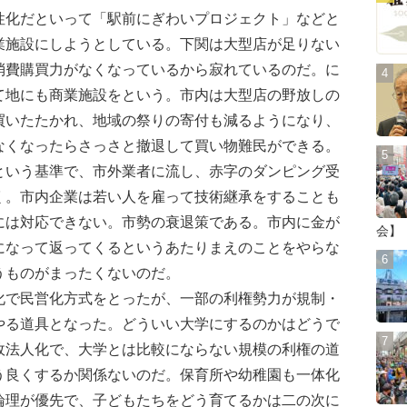
化だといって「駅前にぎわいプロジェクト」などと
業施設にしようとしている。下関は大型店が足りない
消費購買力がなくなっているから寂れているのだ。に
て地にも商業施設をという。市内は大型店の野放しの
買いたたかれ、地域の祭りの寄付も減るようになり、
なくなったらさっさと撤退して買い物難民ができる。
いう基準で、市外業者に流し、赤字のダンピング受
く。市内企業は若い人を雇って技術継承をすることも
には対応できない。市勢の衰退策である。市内に金が
会】
になって返ってくるというあたりまえのことをやらな
うものがまったくないのだ。
で民営化方式をとったが、一部の利権勢力が規制・
やる道具となった。どういい大学にするのかはどうで
政法人化で、大学とは比較にならない規模の利権の道
う良くするか関係ないのだ。保育所や幼稚園も一体化
論理が優先で、子どもたちをどう育てるかは二の次に