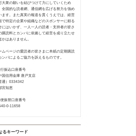
万大衆の願いを結びつけて力にしていくため
、全国的な読者網、通信網を広げる努力を強め
います。また真実の報道を貫くうえでは、経営
面で特定の企業や組織などのスポンサーに頼る
けにはいかず、一人一人の読者・支持者の皆さ
の購読料とカンパに依拠して経営を成り立たせ
ほかはありません。
ームページの愛読者の皆さまに本紙の定期購読
カンパによるご協力を訴えるものです。
銀行振込口座番号
中国信用金庫 唐戸支店
通）0334342
都宮知恵
郵便振替口座番号
540-0-11658
なるキーワード