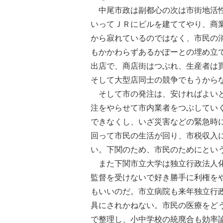
中尾市政は副都心の次は市街地活性
いってＪＲにビルを建ててやり、商
から寂れているのではなく、市民の
もかかわらずあるかぽーとの埋め立
出店で、商店街はつぶれ、生産者は
そして大型店同士の競争でもうから
そして市の発注は、安ければよいと
注をやらせて市内業者をつぶしてい
できなくし、いざ災害などの緊急時
回って市民の生活が回り、市税収入
い。下関のため、市民のためにとい
また下関市立大学は独立行政法人化
監督を受けないで好き勝手に利権を
もいいのだ。市立病院も来年独立行
具にされかねない。市民の医療をど
で整理し、小中学校の統廃合も効率