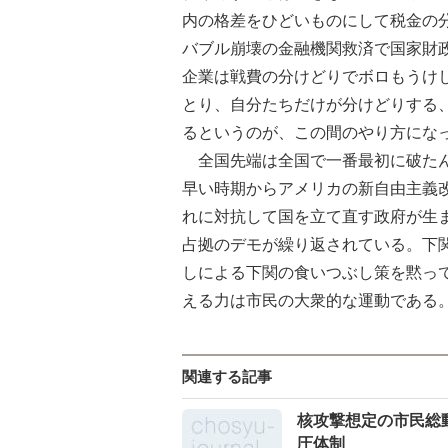
内の格差をひどいものにして税金の
バブル崩壊の金融機関救済で国家財
企業は戦費の分けどりでボロもうけ
とり、自分たちだけが分けどりする
るというのが、この間のやり方にな
全国先端は全国で一番最初に破たん
早い時期からアメリカの新自由主義
れに対抗して国を立て直す政府が生
占拠のデモが繰り返されている。下
しによる下関の食いつぶし策を黙っ
える力は市民の大衆的な運動である
関連する記事
核攻撃想定の市民総
圧体制