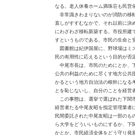
なる。老人休養ホーム満珠荘も民営
非常識きわまりないのが消防の移転
直しがすすむなかで、それ以前に決
にわざわざ移転新築する。市役所建
すというものである。市民の生命と
図書館は紀伊国屋に、野球場はミズ
民の有用性に応えるという目的が否
中尾市長は、市民のためにとか、下
公共の利益のために尽くす地方公共
かるという地方自治法の根幹になる
とを恥じないし、自分のことを経営
この事態は、選挙で選ばれた下関市
経営者たる中尾友昭を指定管理業者
民間委託された中尾友昭は一部のも
ら大学をどういいものにするか、下
かとか、市民経済全体をどう守り発