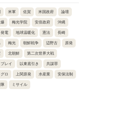
関
米軍
佐賀
米国政府
論壇
水爆
梅光学院
安倍政府
沖縄
力発電
地球温暖化
憲法
長崎
島
梅光
朝鮮戦争
辺野古
原発
震
北朝鮮
第二次世界大戦
スプレイ
以東底引き
共謀罪
ドグロ
上関原発
水産業
安保法制
衛隊
ミサイル