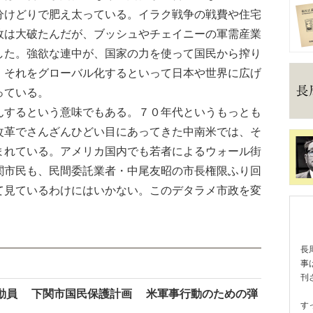
分けどりで肥え太っている。イラク戦争の戦費や住宅
政は大破たんだが、ブッシュやチェイニーの軍需産業
した。強欲な連中が、国家の力を使って国民から搾り
、それをグローバル化するといって日本や世界に広げ
っている。
するという意味でもある。７０年代というもっとも
改革でさんざんひどい目にあってきた中南米では、そ
まれている。アメリカ国内でも若者によるウォール街
関市民も、民間委託業者・中尾友昭の市長権限ふり回
て見ているわけにはいかない。このデタラメ市政を変
。
長
事
刊
動員 下関市国民保護計画 米軍事行動のための弾
す