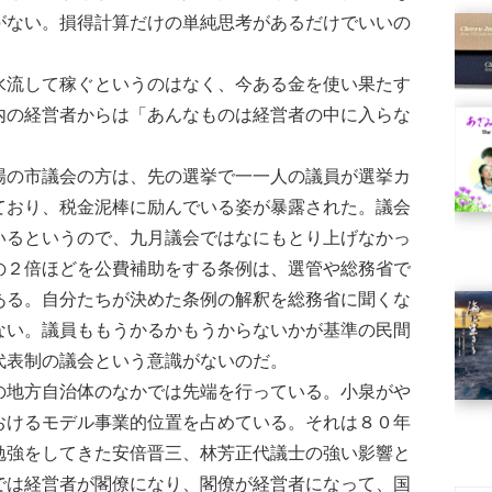
がない。損得計算だけの単純思考があるだけでいいの
流して稼ぐというのはなく、今ある金を使い果たす
内の経営者からは「あんなものは経営者の中に入らな
の市議会の方は、先の選挙で一一人の議員が選挙カ
ており、税金泥棒に励んでいる姿が暴露された。議会
いるというので、九月議会ではなにもとり上げなかっ
の２倍ほどを公費補助をする条例は、選管や総務省で
ある。自分たちが決めた条例の解釈を総務省に聞くな
ない。議員ももうかるかもうからないかが基準の民間
代表制の議会という意識がないのだ。
地方自治体のなかでは先端を行っている。小泉がや
おけるモデル事業的位置を占めている。それは８０年
勉強をしてきた安倍晋三、林芳正代議士の強い影響と
では経営者が閣僚になり、閣僚が経営者になって、国