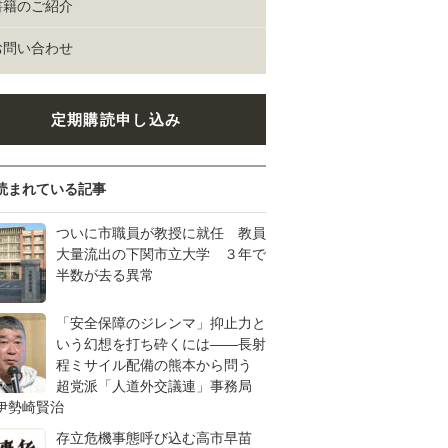
書籍のご紹介
お問い合わせ
定期購読申し込み
読まれている記事
ついに市職員が教授に就任 教員
大量流出の下関市立大学 ３年で
半数が去る異常
「安全保障のジレンマ」抑止力と
いう幻想を打ち砕くには――長射
程ミサイル配備の熊本から問う
超党派「人道外交議連」事務局
伊勢崎賢治
存立危機事態呼び込む高市早苗