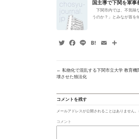
国主導で下関を軍
下関市内では、不気味な
うのか？」とみなが首を傾
Twitter
Facebook
Line
Hatena
Email
共
有
←
私物化で混乱する下関市立大学 教育機
壊させた独法化
コメントを残す
メールアドレスが公開されることはありません。
コメント