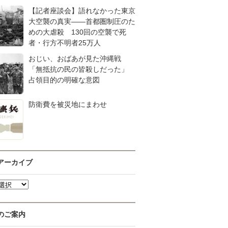
【記者座談会】語れなかった東京
大空襲の真実――首都圏制圧のた
めの大虐殺 130回の空襲で死
者・行方不明者25万人
おじい、おばあが見た沖縄戦
「無抵抗の民の皆殺しだった」
占領目的の明確な意図
防衛費を被災地にまわせ
アーカイブ
のご案内