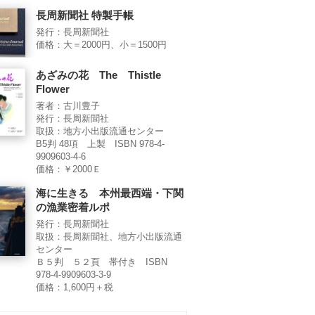
長周新聞社 特製手帳
発行：長周新聞社
価格：大＝2000円、小＝1500円
あざみの花 The Thistle
Flower
著者：古川豊子
発行：長周新聞社
取扱：地方小出版流通センター
B5判 48項 上製 ISBN 978-4-
9909603-4-6
価格：￥2000Ｅ
海に生きる 本州最西端・下関
の漁業密着ルポ
発行：長周新聞社
取扱：長周新聞社、地方小出版流通
センター
Ｂ５判 ５２頁 帯付き ISBN
978-4-9909603-3-9
価格：1,600円＋税