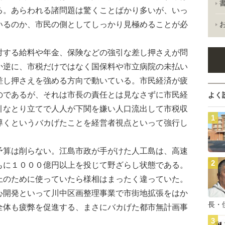
る。あらわれる諸問題は驚くことばかり多いが、いっ
いるのか、市民の側としてしっかり見極めることが必
する給料や年金、保険などの強引な差し押さえが問
か逆に、市税だけではなく国保料や市立病院の未払い
差し押さえを強める方向で動いている。市民経済が疲
のであるが、それは市長の責任とは見なさずに市民経
よく
引なとり立てで人人が下関を嫌い人口流出して市税収
導くというバカげたことを経営者視点といって強行し
算は削らない。江島市政が手がけた人工島は、高速
もに１０００億円以上を投じて野ざらし状態である。
上のために使っていたら様相はまったく違っていた。
心開発といって川中区画整理事業で市街地拡張をはか
長・
全体も疲弊を促進する、まさにバカげた都市無計画事