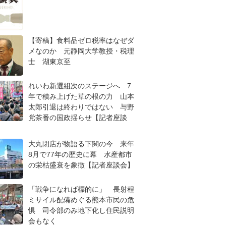
【寄稿】食料品ゼロ税率はなぜダ
メなのか 元静岡大学教授・税理
士 湖東京至
れいわ新選組次のステージへ 7
年で積み上げた草の根の力 山本
太郎引退は終わりではない 与野
党茶番の国政揺らせ【記者座談
大丸閉店が物語る下関の今 来年
8月で77年の歴史に幕 水産都市
の栄枯盛衰を象徴【記者座談会】
「戦争になれば標的に」 長射程
ミサイル配備めぐる熊本市民の危
惧 司令部のみ地下化し住民説明
会もなく