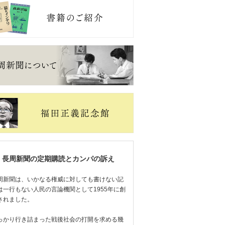
長周新聞の定期購読とカンパの訴え
周新聞は、いかなる権威に対しても書けない記
は一行もない人民の言論機関として1955年に創
されました。
っかり行き詰まった戦後社会の打開を求める幾