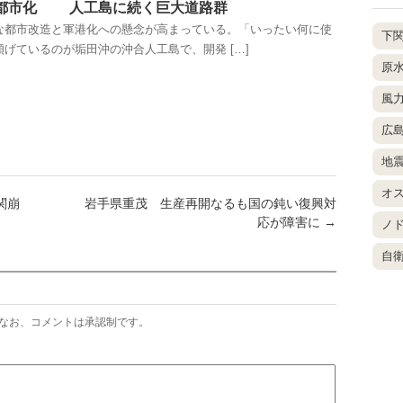
事都市化 人工島に続く巨大道路群
都市改造と軍港化への懸念が高まっている。「いったい何に使
下
げているのが垢田沖の沖合人工島で、開発 […]
原
風
広
地
オ
関崩
岩手県重茂 生産再開なるも国の鈍い復興対
応が障害に
→
ノ
自
なお、コメントは承認制です。