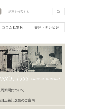
コラム狙撃兵
書評・テレビ評
長周新聞について
福田正義記念館のご案内