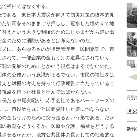
化で福祉ではなくする。
である。東日本大震災が起きて防災対策の抜本的見
めた計画をそのままごり押しし、冠水した埋め立て地
て替えという大きな利権のためにじゃまだから追い出
安全のために消防があるとは考えないのだ。
ノに、あらゆるものが指定管理者、民間委託で、市
定されて、一部企業の金もうけの道具にされていく。
関の発展のためにとかいう視点はまるでないのだ。
団体の公僕という意識がまるでない。市民の福祉をは
考えと対極の考えを持って行政運営に当たっているこ
者視点を持った社長と呼んではばからない。
月別
長たる中尾友昭が、赤字会社であるハートフーズの
にし、市役所を丸ごと民間委託した姿に他ならない。
のの金もうけのために突っ走るという形である。だか
関の教育をどうするか、医療や介護、福祉をどうする
新刊
展させるかとか、地方公共団体の長としての社会的な