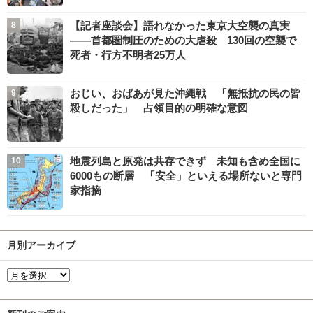
【記者座談会】語れなかった東京大空襲の真実
――首都圏制圧のための大虐殺 130回の空襲で
死者・行方不明者25万人
おじい、おばあが見た沖縄戦 「無抵抗の民の皆
殺しだった」 占領目的の明確な意図
地震列島と原発は共存できず 未知も含め全国に
6000もの断層 「安全」といえる場所ないと専門
家指摘
月別アーカイブ