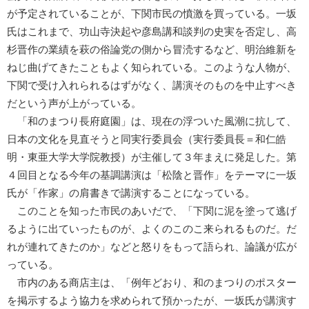
が予定されていることが、下関市民の憤激を買っている。一坂
氏はこれまで、功山寺決起や彦島講和談判の史実を否定し、高
杉晋作の業績を萩の俗論党の側から冒涜するなど、明治維新を
ねじ曲げてきたこともよく知られている。このような人物が、
下関で受け入れられるはずがなく、講演そのものを中止すべき
だという声が上がっている。
「和のまつり長府庭園」は、現在の浮ついた風潮に抗して、
日本の文化を見直そうと同実行委員会（実行委員長＝和仁皓
明・東亜大学大学院教授）が主催して３年まえに発足した。第
４回目となる今年の基調講演は「松陰と晋作」をテーマに一坂
氏が「作家」の肩書きで講演することになっている。
このことを知った市民のあいだで、「下関に泥を塗って逃げ
るように出ていったものが、よくのこのこ来られるものだ。だ
れが連れてきたのか」などと怒りをもって語られ、論議が広が
っている。
市内のある商店主は、「例年どおり、和のまつりのポスター
を掲示するよう協力を求められて預かったが、一坂氏が講演す