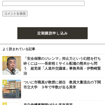
定期購読申し込み
よく読まれている記事
「安全保障のジレンマ」抑止力という幻想を打ち
砕くには――長射程ミサイル配備の熊本から問
う 超党派「人道外交議連」事務局長・伊勢崎賢
治
ついに市職員が教授に就任 教員大量流出の下関
市立大学 ３年で半数が去る異常
存立危機事態呼び込む高市早苗