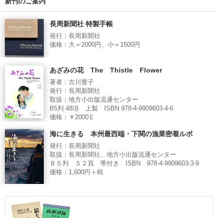
新刊のご案内
長周新聞社 特製手帳
発行：長周新聞社
価格：大＝2000円、小＝1500円
あざみの花 The Thistle Flower
著者：古川豊子
発行：長周新聞社
取扱：地方小出版流通センター
B5判 48項 上製 ISBN 978-4-9909603-4-6
価格：￥2000Ｅ
海に生きる 本州最西端・下関の漁業密着ルポ
発行：長周新聞社
取扱：長周新聞社、地方小出版流通センター
Ｂ５判 ５２頁 帯付き ISBN 978-4-9909603-3-9
価格：1,600円＋税