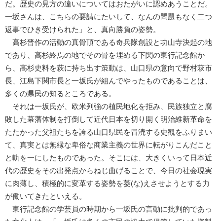
だ。歴史の見方の違いについてはおたがいに認めあうことだ。
一坂さんは、こちらの要請にたいして、なんの問題もなく二つ
返事でひき受けられた」と、真向勝負の姿勢。
高杉晋作の活動の真骨頂である奇兵隊創設と功山寺決起の地
であり、高杉終焉の地でその骨を埋める下関の東行記念館か
ら、高杉史料を萩に持ち出す策動は、山口県の意向で野村萩市
長、江島下関市長と一坂氏が組んでやったものであることは、
多くの県民の知るところである。
それは一坂氏が、欧米列強の植民地化を拒み、民族独立と腐
敗した幕藩体制を打倒して近代日本を切り開く明治維新革命を
たたかった父祖たちを誇る山口県民を冒涜する史観をふりまい
て、真実とは無縁な卑俗な商業主義の世界に転がりこんだこと
と軌を一にしたものであった。そこには、大きくいって日本近
代の歴史をその出発点からねじ曲げることで、今日の社会現実
に肉薄し、積極的に変革する姿勢を萎(な)えさせようとする力
が働いてきたといえる。
東行記念館の学芸員の時期から一坂氏の言動に批判的であっ