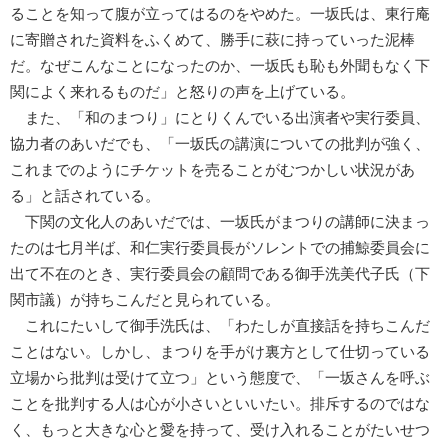
ることを知って腹が立ってはるのをやめた。一坂氏は、東行庵
に寄贈された資料をふくめて、勝手に萩に持っていった泥棒
だ。なぜこんなことになったのか、一坂氏も恥も外聞もなく下
関によく来れるものだ」と怒りの声を上げている。
また、「和のまつり」にとりくんでいる出演者や実行委員、
協力者のあいだでも、「一坂氏の講演についての批判が強く、
これまでのようにチケットを売ることがむつかしい状況があ
る」と話されている。
下関の文化人のあいだでは、一坂氏がまつりの講師に決まっ
たのは七月半ば、和仁実行委員長がソレントでの捕鯨委員会に
出て不在のとき、実行委員会の顧問である御手洗美代子氏（下
関市議）が持ちこんだと見られている。
これにたいして御手洗氏は、「わたしが直接話を持ちこんだ
ことはない。しかし、まつりを手がけ裏方として仕切っている
立場から批判は受けて立つ」という態度で、「一坂さんを呼ぶ
ことを批判する人は心が小さいといいたい。排斥するのではな
く、もっと大きな心と愛を持って、受け入れることがたいせつ