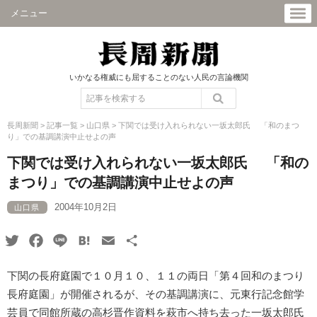
メニュー
いかなる権威にも屈することのない人民の言論機関
長周新聞
>
記事一覧
>
山口県
>
下関では受け入れられない一坂太郎氏 「和のまつ
り」での基調講演中止せよの声
下関では受け入れられない一坂太郎氏 「和の
まつり」での基調講演中止せよの声
2004年10月2日
山口県
Twitter
Facebook
Line
Hatena
Email
共
有
下関の長府庭園で１０月１０、１１の両日「第４回和のまつり
長府庭園」が開催されるが、その基調講演に、元東行記念館学
芸員で同館所蔵の高杉晋作資料を萩市へ持ち去った一坂太郎氏