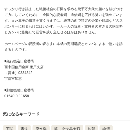
すっかり行き詰まった戦後社会の打開を求める幾千万大衆の願いを結びつけ
て力にしていくために、全国的な読者網、通信網を広げる努力を強めていま
す。また真実の報道を貫くうえでは、経営の面で特定の企業や組織などのス
ポンサーに頼るわけにはいかず、一人一人の読者・支持者の皆さまの購読料
とカンパに依拠して経営を成り立たせるほかはありません。
ホームページの愛読者の皆さまに本紙の定期購読とカンパによるご協力を訴
えるものです。
■銀行振込口座番号
西中国信用金庫 唐戸支店
（普通）0334342
宇都宮知恵
■郵便振替口座番号
01540-0-11658
気になるキーワード
下関
憲法
原水爆
第二次世界大戦
佐賀
論壇