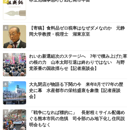
【寄稿】食料品ゼロ税率はなぜダメなのか 元静
岡大学教授・税理士 湖東京至
れいわ新選組次のステージへ 7年で積み上げた草
の根の力 山本太郎引退は終わりではない 与野
党茶番の国政揺らせ【記者座談会】
大丸閉店が物語る下関の今 来年8月で77年の歴
史に幕 水産都市の栄枯盛衰を象徴【記者座談
会】
「戦争になれば標的に」 長射程ミサイル配備め
ぐる熊本市民の危惧 司令部のみ地下化し住民説
明会もなく