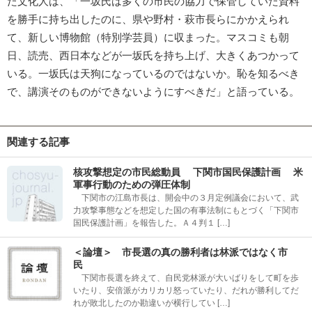
た文化人は、「一坂氏は多くの市民の協力で保管していた資料
を勝手に持ち出したのに、県や野村・萩市長らにかかえられ
て、新しい博物館（特別学芸員）に収まった。マスコミも朝
日、読売、西日本などが一坂氏を持ち上げ、大きくあつかって
いる。一坂氏は天狗になっているのではないか。恥を知るべき
で、講演そのものができないようにすべきだ」と語っている。
関連する記事
核攻撃想定の市民総動員 下関市国民保護計画 米
軍事行動のための弾圧体制
下関市の江島市長は、開会中の３月定例議会において、武
力攻撃事態などを想定した国の有事法制にもとづく「下関市
国民保護計画」を報告した。Ａ４判１ […]
＜論壇＞ 市長選の真の勝利者は林派ではなく市
民
下関市長選を終えて、自民党林派が大いばりをして町を歩
いたり、安倍派がカリカリ怒っていたり、だれが勝利してだ
れが敗北したのか勘違いが横行してい […]