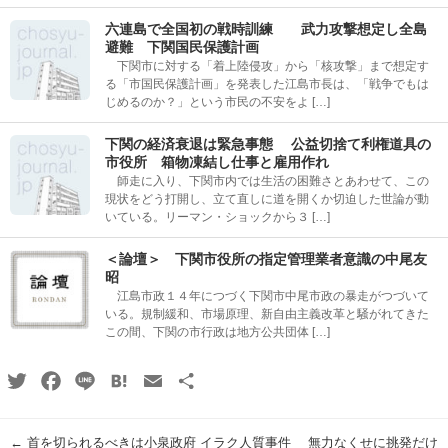
六連島で全国初の戦時訓練 武力攻撃想定し全島
避難 下関国民保護計画
下関市に対する「着上陸侵攻」から「核攻撃」まで想定す
る「市国民保護計画」を発表した江島市長は、「戦争でもは
じめるのか？」という市民の不安をよ […]
下関の経済衰退は緊急事態 公益切捨て利権道具の
市役所 箱物凍結し仕事と雇用作れ
師走に入り、下関市内では生活の困難さとあわせて、この
現状をどう打開し、立て直しに道を開くか切迫した世論が動
いている。リーマン・ショックから３ […]
＜論壇＞ 下関市役所の指定管理業者意識の中尾友
昭
江島市政１４年につづく下関市中尾市政の暴走がつづいて
いる。規制緩和、市場原理、新自由主義改革と騒がれてきた
この間、下関の市行政は地方公共団体 […]
Twitter
Facebook
Line
Hatena
Email
共
有
←
首を切られるべきは小泉政府 イラク人質事件 無力なくせに挑発だけ