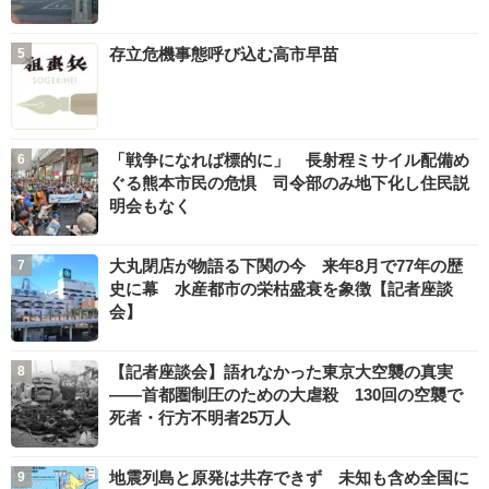
存立危機事態呼び込む高市早苗
「戦争になれば標的に」 長射程ミサイル配備め
ぐる熊本市民の危惧 司令部のみ地下化し住民説
明会もなく
大丸閉店が物語る下関の今 来年8月で77年の歴
史に幕 水産都市の栄枯盛衰を象徴【記者座談
会】
【記者座談会】語れなかった東京大空襲の真実
――首都圏制圧のための大虐殺 130回の空襲で
死者・行方不明者25万人
地震列島と原発は共存できず 未知も含め全国に