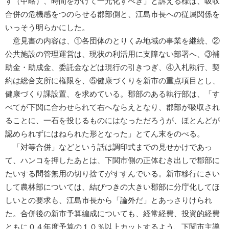
ず（中略）、時間をかけて一元化すべき」と訴える様は、吸収
合併の危機感をつのらせる郡部側と、江島市長への従属関係を
いっそう明らかにした。
意見書の内容は、①各団体のとりくみ地域の事業を継続、②
公共施設の管理運営は、現状の利活用に支障ない部署へ、③補
助金・助成金、委託金などは現行の引きつぎ、④入札執行、契
約は総合支所に権限を、⑤健康づくりを新市の重点項目とし、
健康づくり課設置、を求めている。郡部のある執行部は、「す
べてが下関に合わせられて右へならえとなり、郡部が吸収され
ることに、一石を投じるものにはなっただろうが、ほとんどが
認められずにはねられた形となった」とてん末をのべる。
「対等合併」などという話は調印式までの見せかけであっ
て、ハンコを押したあとは、下関市側の正体むき出しで郡部に
たいする問答無用の切り捨てがすすんでいる。新市移行にさい
して農林部については、結びつきの大きい郡部に分庁化してほ
しいとの要求も、江島市長から「論外だ」とあっさりけられ
た。合併後の新市予算編成についても、経常経費、投資的経費
ともに０４年度予算の１０％以上カットするよう、下関市主導