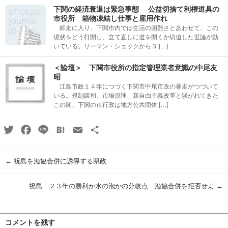
下関の経済衰退は緊急事態 公益切捨て利権道具の
市役所 箱物凍結し仕事と雇用作れ
師走に入り、下関市内では生活の困難さとあわせて、この
現状をどう打開し、立て直しに道を開くか切迫した世論が動
いている。リーマン・ショックから３ […]
＜論壇＞ 下関市役所の指定管理業者意識の中尾友
昭
江島市政１４年につづく下関市中尾市政の暴走がつづいて
いる。規制緩和、市場原理、新自由主義改革と騒がれてきた
この間、下関の市行政は地方公共団体 […]
Twitter
Facebook
Line
Hatena
Email
共
有
←
祝島を漁協合併に誘導する県政
祝島 ２３年の勝利か水の泡かの分岐点 漁協合併を拒否せよ
→
コメントを残す