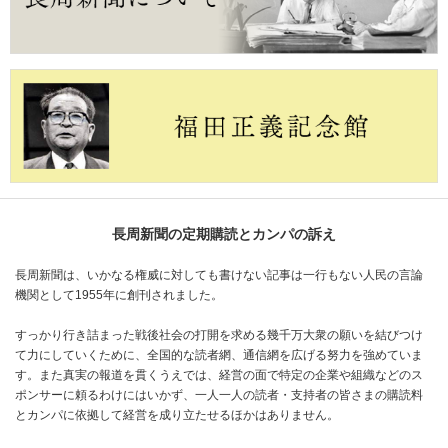
長周新聞の定期購読とカンパの訴え
長周新聞は、いかなる権威に対しても書けない記事は一行もない人民の言論
機関として1955年に創刊されました。
すっかり行き詰まった戦後社会の打開を求める幾千万大衆の願いを結びつけ
て力にしていくために、全国的な読者網、通信網を広げる努力を強めていま
す。また真実の報道を貫くうえでは、経営の面で特定の企業や組織などのス
ポンサーに頼るわけにはいかず、一人一人の読者・支持者の皆さまの購読料
とカンパに依拠して経営を成り立たせるほかはありません。