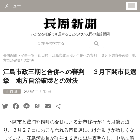
メニュー
いかなる権威にも屈することのない人民の言論機関
長周新聞
>
記事一覧
>
山口県
>
江島市政三期と合併への審判 ３月下関市長選挙 地
方自治破壊との対決
江島市政三期と合併への審判 ３月下関市長選
挙 地方自治破壊との対決
2005年1月13日
山口県
Twitter
Facebook
Line
Hatena
Email
共
有
下関市と豊浦郡四町の合併による新市移行が１カ月後と迫
り、３月２７日におこなわれる市長選にむけた動きが激しくな
っている。江島潔市長が昨年１２月に出馬表明をし、中尾友昭