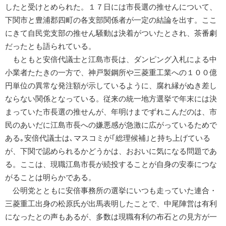
したと受けとめられた。１７日には市長選の推せんについて、
下関市と豊浦郡四町の各支部関係者が一定の結論を出す。ここ
にきて自民党支部の推せん騒動は決着がついたとされ、茶番劇
だったとも語られている。
もともと安倍代議士と江島市長は、ダンピング入札による中
小業者たたきの一方で、神戸製鋼所や三菱重工業への１００億
円単位の異常な発注額が示しているように、腐れ縁がぬき差し
ならない関係となっている。従来の統一地方選挙で年末には決
まっていた市長選の推せんが、年明けまでずれこんだのは、市
民のあいだに江島市長への嫌悪感が急激に広がっているためで
ある｡安倍代議士は､マスコミが｢総理候補｣と持ち上げている
が、下関で認められるかどうかは、おおいに気になる問題であ
る。ここは、現職江島市長が続投することが自身の安泰につな
がることは明らかである。
公明党とともに安倍事務所の選挙にいつも走っていた連合・
三菱重工出身の松原氏が出馬表明したことで、中尾陣営は有利
になったとの声もあるが、多数は現職有利の布石との見方が一