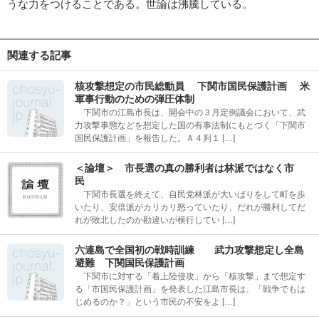
うな力をつけることである。世論は沸騰している。
関連する記事
核攻撃想定の市民総動員 下関市国民保護計画 米
軍事行動のための弾圧体制
下関市の江島市長は、開会中の３月定例議会において、武
力攻撃事態などを想定した国の有事法制にもとづく「下関市
国民保護計画」を報告した。Ａ４判１ […]
＜論壇＞ 市長選の真の勝利者は林派ではなく市
民
下関市長選を終えて、自民党林派が大いばりをして町を歩
いたり、安倍派がカリカリ怒っていたり、だれが勝利してだ
れが敗北したのか勘違いが横行してい […]
六連島で全国初の戦時訓練 武力攻撃想定し全島
避難 下関国民保護計画
下関市に対する「着上陸侵攻」から「核攻撃」まで想定す
る「市国民保護計画」を発表した江島市長は、「戦争でもは
じめるのか？」という市民の不安をよ […]