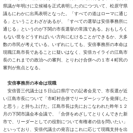
県議が年明けに立候補を正式表明したのにつづいて、松原守県
議もにわかに出馬表明となった。「すべての道はローマに通じ
る」ということわざがあるが、「すべての選挙は安倍事務所に
通じる」というのが下関の市長選挙の常識である。おもしろく
もない世をどうすればいい方向にむけることができるか、大多
数の市民が考えている。いずれにしても、安倍事務所の本命は
現職江島市長であることに疑いはなく、安倍カイライの江島市
長のこれまでの政治への審判、とりわけ合併への１市４町民の
審判が焦点となる。
安倍事務所の本命は現職
安倍晋三代議士は５日山口県庁での記者会見で、市長選が近
い江島市長について「市町村合併でリーダーシップを発揮した
と思う」と持ち上げた。江島市長は先におこなわれた昨年１２
月の下関市議会本会議で、「合併をめざしてとりくんできた新
市で、リーダーとしての役割について有権者の信を問いたい」
といっており、安倍代議士の発言はこれに応じて現職支持を出