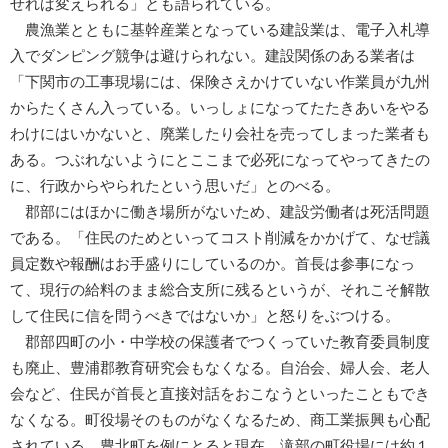
せれば変えられる」とも語られている。
農漁業とともに基幹産業となっている建設業は、電子入札導
入でダンピング競争は避けられない。建設関係のある業者は
「下関市の工事現場には、保険さえかけていない作業員が九州
からたくさん入っている。いっしょになってたたきあいをやる
わけにはいかないと、廃業したり会社を売ってしまった業者も
ある。つぶれないようにとここまで必死になってやってきたの
に、行政からやられたという思いだ」とのべる。
郡部にはほかに働き場所がないため、建設労働者は死活問題
である。「住民のためといってコスト削減をかかげて、なぜ議
員定数や報酬はお手盛りにしているのか。首長は参事になっ
て、現行の給料のまま総合支所に残るというが、それこそ解散
して住民に信を問うべきではないか」と怒りをぶつける。
郡部四町の小・中学校の保護者でつくっていた教育委員制度
も廃止、豊浦郡教育研究会もなくなる。自治会、婦人会、老人
会など、住民が首長と直接対話をおこなうといったこともでき
なくなる。町役場そのものがなくなるため、商工業振興も心配
されている。豊北町を例にとると現在、滝部の町役場には約１