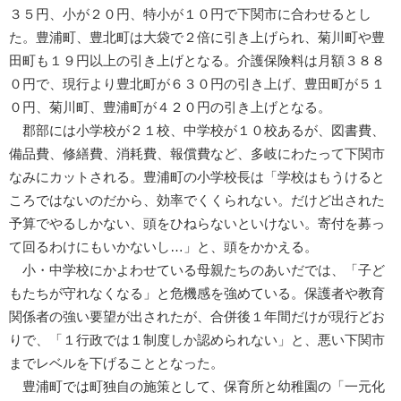
３５円、小が２０円、特小が１０円で下関市に合わせるとし
た。豊浦町、豊北町は大袋で２倍に引き上げられ、菊川町や豊
田町も１９円以上の引き上げとなる。介護保険料は月額３８８
０円で、現行より豊北町が６３０円の引き上げ、豊田町が５１
０円、菊川町、豊浦町が４２０円の引き上げとなる。
郡部には小学校が２１校、中学校が１０校あるが、図書費、
備品費、修繕費、消耗費、報償費など、多岐にわたって下関市
なみにカットされる。豊浦町の小学校長は「学校はもうけると
ころではないのだから、効率でくくられない。だけど出された
予算でやるしかない、頭をひねらないといけない。寄付を募っ
て回るわけにもいかないし…」と、頭をかかえる。
小・中学校にかよわせている母親たちのあいだでは、「子ど
もたちが守れなくなる」と危機感を強めている。保護者や教育
関係者の強い要望が出されたが、合併後１年間だけが現行どお
りで、「１行政では１制度しか認められない」と、悪い下関市
までレベルを下げることとなった。
豊浦町では町独自の施策として、保育所と幼稚園の「一元化