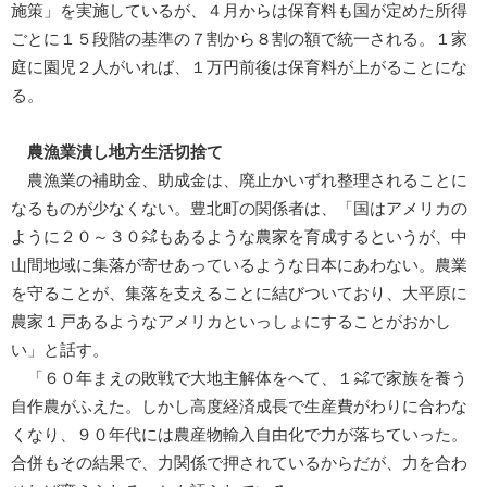
施策」を実施しているが、４月からは保育料も国が定めた所得
ごとに１５段階の基準の７割から８割の額で統一される。１家
庭に園児２人がいれば、１万円前後は保育料が上がることにな
る。
農漁業潰し地方生活切捨て
農漁業の補助金、助成金は、廃止かいずれ整理されることに
なるものが少なくない。豊北町の関係者は、「国はアメリカの
ように２０～３０㌶もあるような農家を育成するというが、中
山間地域に集落が寄せあっているような日本にあわない。農業
を守ることが、集落を支えることに結びついており、大平原に
農家１戸あるようなアメリカといっしょにすることがおかし
い」と話す。
「６０年まえの敗戦で大地主解体をへて、１㌶で家族を養う
自作農がふえた。しかし高度経済成長で生産費がわりに合わな
くなり、９０年代には農産物輸入自由化で力が落ちていった。
合併もその結果で、力関係で押されているからだが、力を合わ