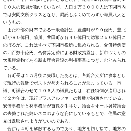
００人の職員が働いているが、人口１万３０００人は下関市内
では安岡支所クラスとなり、嘱託もふくめてわずか職員八人と
いうもの。
また郡部の財布である一般会計は、豊浦町が９０億円、豊北
町が８０億円、菊川、豊田町が各４０億円で総額２５０億円に
のぼるが、これはすべて下関市役所に集められる。合併特例債
の四百数十億円、合併算定替による財政措置は、新市づくりの
大規模箱物である新市庁舎建設の利権事業につぎこむとみられ
ている。
各町長は１カ月後に失職したあとは、各総合支所に参事とし
て現行の報酬でポストが与えられることが決まっている。市
議、町議合わせて１０６人の議員たちは、在任特例が適用され
て２カ年は、現行プラスアルファーの報酬が約束されている。
安倍事務所と林事務所が首長を牛耳り、議会をオール翼賛議会
の去勢された飼いネコのような姿にしているもとで、住民の意
見は反映されようがないのである。
合併は４町を解散するものであり、地方を切り捨て、地方の