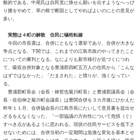
般的である。中尾氏は自民党に推せん願いを出すようなへっぴ
り腰をやめて、草の根で断固としてやればよいのにとの意見が
多い。
実態は４町の解散 住民に犠牲転嫁
今回の市長選は、合併にともなう選挙であり、合併が大きな
争点となる。下関では、これまでの江島市政のやってきたこと
についての審判となる。なによりも新市移行が近づくにつれ
て、吸収合併対象となる豊浦郡四町五万人の住民から「こんな
はずではなかった」「だまされた」と憤りが、強くなってい
る。
豊浦郡町長会（会長・林哲也菊川町長）と豊浦郡議長会（会
長・佐伯伸之菊川町会議長）は豊関合併を３カ月後にひかえた
昨年１１月、合併協会長の江島市長にたいして意見書を提出せ
ざるをえなくなった。「一部協議の方向性について危惧（ぐ）
すべき点があるように思われる。現状の住民サービスを低下さ
せないためには、合併当初の一定期間は急激な変化を基本とせ