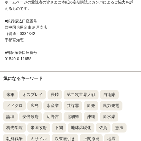
ホームページの愛読者の皆さまに本紙の定期購読とカンパによるご協力を訴
えるものです。
■銀行振込口座番号
西中国信用金庫 唐戸支店
（普通）0334342
宇都宮知恵
■郵便振替口座番号
01540-0-11658
気になるキーワード
米軍
オスプレイ
長崎
第二次世界大戦
自衛隊
ノドグロ
広島
水産業
共謀罪
原発
風力発電
論壇
安倍政府
辺野古
北朝鮮
沖縄
原水爆
梅光学院
米国政府
下関
地球温暖化
佐賀
憲法
朝鮮戦争
ミサイル
以東底引き
上関原発
地震