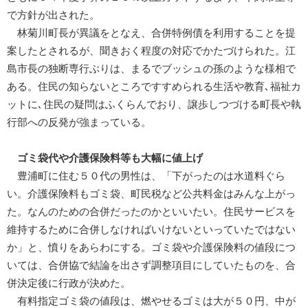
で方針が出された。
林菊川町長が異議をとなえ、合併特例債を利用することを提
案したとされるが、聞きおく程度の対応でかたづけられた。江
島市長の独断専行ぶりは、まるでブッシュの孫のような様相で
ある。住民の知らないところですすめられる生活や教育､福祉カ
ットに､住民の疑問はふくらんでおり、譲歩しつづける町長や執
行部への反発が強まっている。
ゴミ袋代や介護保険料等も大幅に値上げ
豊浦町に住む５０代の男性は、「下がったのは水道料ぐら
い。介護保険料もゴミ袋、町民税など公共料金はみんな上がっ
た。なんのための合併だったのかといいたい。住民サービスを
維持するために合併しなければいけないといっていたではない
か」と、憤りをあらわにする。ゴミ袋や介護保険料の値段につ
いては、合併協で結論を出さず調整項目にしていたものを、合
併決定後に行政が決めた。
有料指定ゴミ袋の値段は、燃やせるゴミは大が５０円、中が