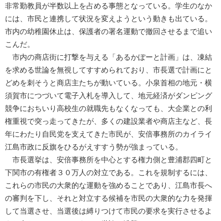
非常勤教員が半数以上を占める事態となっている。学生のなか
には、市民と連携して状況を変えようという動きも出ている。
市内の幼稚園休止は、保護者の署名運動で撤回させるまで追い
こんだ。
市内の商店街に打撃を与える「あるかぽーと計画」は、凍結
を求める世論を無視してすすめられており、市長選で計画にと
どめを刺そうと商店主たちが動いている。小泉首相の地元・横
須賀市につづいて電子入札を導入して、地元経済がダンピング
競争におちいり高校生の就職先もなくなっても、大企業との利
権重視で突っ走ってきたが、多くの建設業者や商店主など、長
年にわたり自民党を支えてきた市民が、安倍事務所のカイライ
江島市政に反旗をひるがえすすう勢が強まっている。
市長選挙は、安倍事務所を中心とする権力側と豊浦郡四町と
下関市の有権者３０万人の対立である。これを規制するには、
これらの市民の大衆的な運動を強めることであり、江島市長へ
の審判を下し、それと対立する候補を市民の大衆的な力を発揮
して当選させ、当選後は縛りつけて市民の要求を実行させるよ