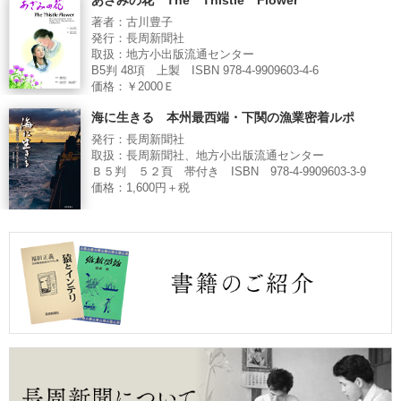
あざみの花 The Thistle Flower
著者：古川豊子
発行：長周新聞社
取扱：地方小出版流通センター
B5判 48項 上製 ISBN 978-4-9909603-4-6
価格：￥2000Ｅ
海に生きる 本州最西端・下関の漁業密着ルポ
発行：長周新聞社
取扱：長周新聞社、地方小出版流通センター
Ｂ５判 ５２頁 帯付き ISBN 978-4-9909603-3-9
価格：1,600円＋税