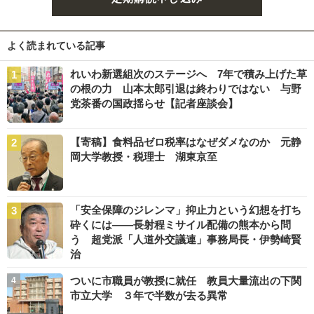
よく読まれている記事
れいわ新選組次のステージへ 7年で積み上げた草
の根の力 山本太郎引退は終わりではない 与野
党茶番の国政揺らせ【記者座談会】
【寄稿】食料品ゼロ税率はなぜダメなのか 元静
岡大学教授・税理士 湖東京至
「安全保障のジレンマ」抑止力という幻想を打ち
砕くには――長射程ミサイル配備の熊本から問
う 超党派「人道外交議連」事務局長・伊勢崎賢
治
ついに市職員が教授に就任 教員大量流出の下関
市立大学 ３年で半数が去る異常