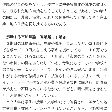
住民の発言の場をなくし、要するに中央集権化の戦争の教訓か
ら重視された地方自治をなくしてしまうことである。その最大
の問題は、農業と漁業、それと関係を持って存在してきた商工
業、地方生活を切り捨てるものである。
沸騰する市民世論 運動起こす動き
３期目の江島市長は、母親や職場、自治会などがゴミ袋値下
げを求めて１０万人をこえる署名を提出しても、「１０万でも
２０万でも下げる気はない」と拒絶。「市民の言うことを聞か
ない市長」の姿をあらわしている。母親たちは、小・中学校の
教育費が毎年１０％カットで、トイレの戸は破れたまま、水漏
れがする校舎が修繕されずに放置されている、プリント代、ト
イレットペーパー代など消耗費も保護者負担に回され、給食費
が払えない家庭も出ているなかで、子どもに暗い顔をさせるな
と、運動を起こそうとしている。
市立大学は学生の授業・入学料だけで運営され、国からの地
方交付税・数億円はピンハネされていることから、老朽校舎に