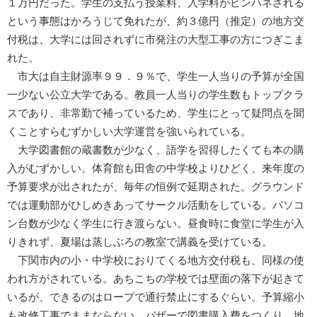
１万円だった。学生の支払う授業料、入学料がピンハネされる
という事態はかろうじて免れたが、約３億円（推定）の地方交
付税は、大学には回されずに市発注の大型工事の方につぎこま
れた。
市大は自主財源率９９．９％で、学生一人当りの予算が全国
一少ない公立大学である。教員一人当りの学生数もトップクラ
スであり、非常勤で補っているため、学生にとって疑問点を聞
くことすらむずかしい大学運営を強いられている。
大学図書館の蔵書数が少なく、語学を習得したくても本の購
入がむずかしい。体育館も田舎の中学校よりひどく、来年度の
予算要求が出されたが、毎年の恒例で延期された。グラウンド
では運動部がひしめきあってサークル活動をしている。パソコ
ン台数が少なく学生に行き渡らない。昼食時に食堂に学生が入
りきれず、夏場は蒸しぶろの教室で講義を受けている。
下関市内の小・中学校におりてくる地方交付税も、同様の使
われ方がされている。あちこちの学校では壁面の落下が起きて
いるが、できるのはロープで通行禁止にするぐらい。予算縮小
も改修工事でままならない。バザーで図書購入費をつくり、地