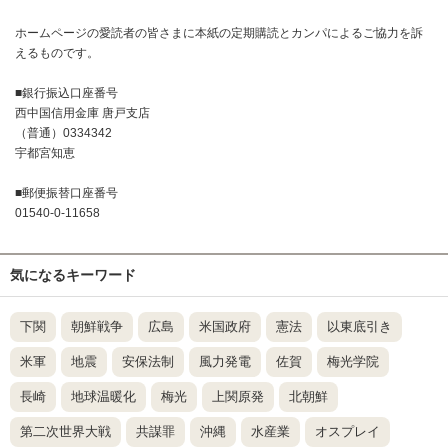
ホームページの愛読者の皆さまに本紙の定期購読とカンパによるご協力を訴
えるものです。
■銀行振込口座番号
西中国信用金庫 唐戸支店
（普通）0334342
宇都宮知恵
■郵便振替口座番号
01540-0-11658
気になるキーワード
下関
朝鮮戦争
広島
米国政府
憲法
以東底引き
米軍
地震
安保法制
風力発電
佐賀
梅光学院
長崎
地球温暖化
梅光
上関原発
北朝鮮
第二次世界大戦
共謀罪
沖縄
水産業
オスプレイ