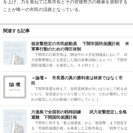
を上げ、力を束ねて江島市長とその背後勢力の横暴を規制する
ことが唯一の市民の活路となっている。
関連する記事
核攻撃想定の市民総動員 下関市国民保護計画 米
軍事行動のための弾圧体制
下関市の江島市長は、開会中の３月定例議会において、武
力攻撃事態などを想定した国の有事法制にもとづく「下関市
国民保護計画」を報告した。Ａ４判１ […]
＜論壇＞ 市長選の真の勝利者は林派ではなく市
民
下関市長選を終えて、自民党林派が大いばりをして町を歩
いたり、安倍派がカリカリ怒っていたり、だれが勝利してだ
れが敗北したのか勘違いが横行してい […]
六連島で全国初の戦時訓練 武力攻撃想定し全島
避難 下関国民保護計画
下関市に対する「着上陸侵攻」から「核攻撃」まで想定す
る「市国民保護計画」を発表した江島市長は、「戦争でもは