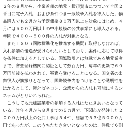
２年の８月から、小泉首相の地元・横須賀市につづいて全国２
番目に電子入札、および条件つき一般競争入札を導入した。物
品購入でも２月から予定価格８０万円以上を対象にはじめ、４
月には５００万円以上の中小規模の公共事業にも導入される。
年間で４００～５００件の入札が対象となる。
またＩＳＯ（国際標準化を推進する機関）取得しなければ、
入札参加の優遇が受けられないとしており、案件に応じて取得
を条件に加えるとしている。国際取引とは無縁である地元業者
まで、審査登録機関に認証として数百万円、毎年の更新で６０
万円前後を払わされて、審査を受けることになる。国交省の出
向役人が旗振りとなって、国際競争力をつけることや透明性を
はかるとして、海外ゼネコン、企業からの入札も可能にするシ
ステムがとりいれられた。
こうして地元建設業者の参加する入札はたたきあいとなって
いる。昨年４月から８月までの５カ月で、下関市が発注した２
０００万円以上の公共工事は５４件、総額で５３億５０００万
円であったが、このうちたたき合いとなったのは、件数で６割