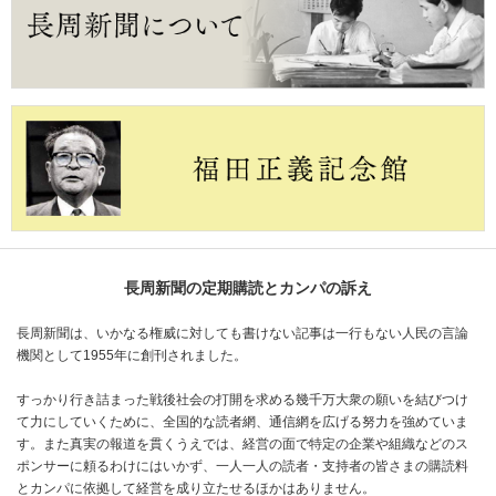
長周新聞の定期購読とカンパの訴え
長周新聞は、いかなる権威に対しても書けない記事は一行もない人民の言論
機関として1955年に創刊されました。
すっかり行き詰まった戦後社会の打開を求める幾千万大衆の願いを結びつけ
て力にしていくために、全国的な読者網、通信網を広げる努力を強めていま
す。また真実の報道を貫くうえでは、経営の面で特定の企業や組織などのス
ポンサーに頼るわけにはいかず、一人一人の読者・支持者の皆さまの購読料
とカンパに依拠して経営を成り立たせるほかはありません。