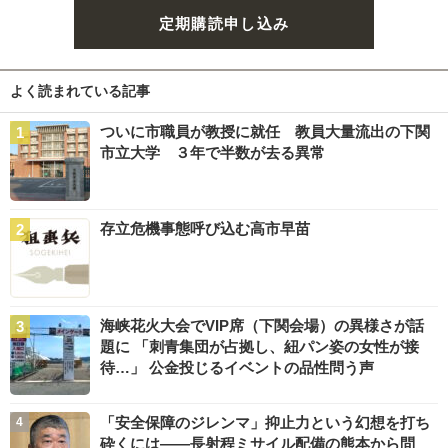
定期購読申し込み
よく読まれている記事
ついに市職員が教授に就任 教員大量流出の下関
市立大学 ３年で半数が去る異常
存立危機事態呼び込む高市早苗
海峡花火大会でVIP席（下関会場）の異様さが話
題に 「刺青集団が占拠し、紐パン姿の女性が接
待…」 公金投じるイベントの品性問う声
「安全保障のジレンマ」抑止力という幻想を打ち
砕くには――長射程ミサイル配備の熊本から問