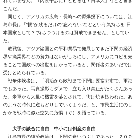
れていません。（内政干渉に）ビビるな！日本人」などと書き
こんだ。
同じく、アメリカの広島・長崎への原爆投下については、江
島市長は「“恨”が残るだけの“忘れない”などという気持ちを“日
本国家として？”持ちつづけるのは賛成できません」としてい
た。
敗戦後、アジア諸国との平和貿易で発展してきた下関の経済
界や漁業界などの努力はないがしろにし、アメリカにコビを売
ることで国政への出世をはかっていると、関係者のあいだでは
受けとめられている。
戦争体験者は、「明治から敗戦まで下関は要塞都市で、軍港
でもあった。写真撮影もダメで、立ち入り禁止がたくさんあっ
た。米軍から大量に機雷を落とされて、街は焼き払われた。あ
のような時代に逆もどりしていくようだ」と、市民生活にのし
かかる戦時に似た空気に危惧（ぐ）を語っている。
大手の談合に自由 中小には倒産の自由
江島市長の経済政策は、下関の食いつぶしであった。２００