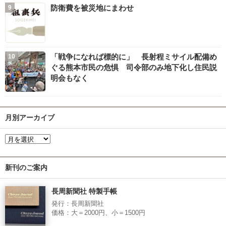
防衛費を被災地にまわせ
「戦争になれば標的に」 長射程ミサイル配備め
ぐる熊本市民の危惧 司令部のみ地下化し住民説
明会もなく
月別アーカイブ
新刊のご案内
長周新聞社 特製手帳
発行：長周新聞社
価格：大＝2000円、小＝1500円