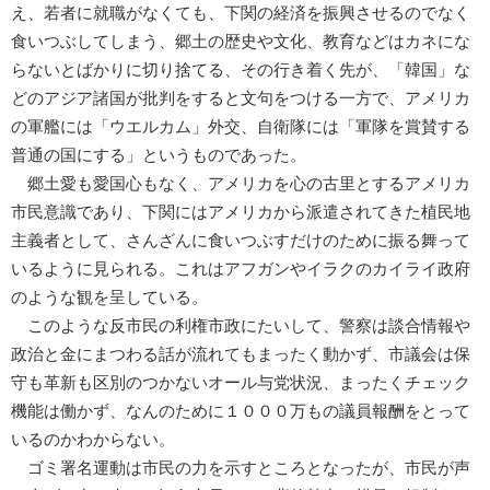
え、若者に就職がなくても、下関の経済を振興させるのでなく
食いつぶしてしまう、郷土の歴史や文化、教育などはカネにな
らないとばかりに切り捨てる、その行き着く先が、「韓国」な
どのアジア諸国が批判をすると文句をつける一方で、アメリカ
の軍艦には「ウエルカム」外交、自衛隊には「軍隊を賞賛する
普通の国にする」というものであった。
郷土愛も愛国心もなく、アメリカを心の古里とするアメリカ
市民意識であり、下関にはアメリカから派遣されてきた植民地
主義者として、さんざんに食いつぶすだけのために振る舞って
いるように見られる。これはアフガンやイラクのカイライ政府
のような観を呈している。
このような反市民の利権市政にたいして、警察は談合情報や
政治と金にまつわる話が流れてもまったく動かず、市議会は保
守も革新も区別のつかないオール与党状況、まったくチェック
機能は働かず、なんのために１０００万もの議員報酬をとって
いるのかわからない。
ゴミ署名運動は市民の力を示すところとなったが、市民が声