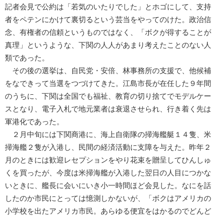
記者会見で公約は「若気のいたりでした」とホゴにして、支持
者をペテンにかけて裏切るという芸当をやってのけた。政治信
念、有権者の信頼というものではなく、「ボクが得することが
真理」というような、下関の人人があまり考えたことのない人
類であった。
その後の選挙は、自民党・安倍、林事務所の支援で、他候補
をなできって当選をつづけてきた。江島市長が在任した９年間
のうちに、下関は全国でも福祉、教育の切り捨てでモデルケー
スとなり、電子入札で地元業者は衰退させられ、行き着く先は
軍港化であった。
２月中旬には下関商港に、海上自衛隊の掃海艦艇１４隻、米
掃海艦２隻が入港し、民間の経済活動に支障を与えた。昨年２
月のときには歓迎レセプションをやり花束を贈呈してひんしゅ
くを買ったが、今度は米掃海艦が入港した翌日の人目につかな
いときに、艦長に会いにいき小一時間ほど会見した。なにを話
したのか市民にとっては憶測しかないが、「ボクはアメリカの
小学校を出たアメリカ市民。あらゆる便宜をはかるのでどんど