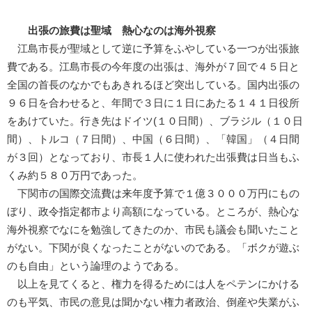
出張の旅費は聖域 熱心なのは海外視察
江島市長が聖域として逆に予算をふやしている一つが出張旅
費である。江島市長の今年度の出張は、海外が７回で４５日と
全国の首長のなかでもあきれるほど突出している。国内出張の
９６日を合わせると、年間で３日に１日にあたる１４１日役所
をあけていた。行き先はドイツ(１０日間）、ブラジル（１０日
間）、トルコ（７日間）、中国（６日間）、「韓国」（４日間
が３回）となっており、市長１人に使われた出張費は日当もふ
くみ約５８０万円であった。
下関市の国際交流費は来年度予算で１億３０００万円にもの
ぼり、政令指定都市より高額になっている。ところが、熱心な
海外視察でなにを勉強してきたのか、市民も議会も聞いたこと
がない。下関が良くなったことがないのである。「ボクが遊ぶ
のも自由」という論理のようである。
以上を見てくると、権力を得るためには人をペテンにかける
のも平気、市民の意見は聞かない権力者政治、倒産や失業がふ