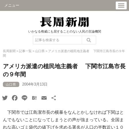
メニュー
いかなる権威にも屈することのない人民の言論機関
長周新聞
>
記事一覧
>
山口県
>
アメリカ派遣の植民地主義者 下関市江島市長の９年
間
アメリカ派遣の植民地主義者 下関市江島市長
の９年間
2004年3月13日
山口県
Twitter
Facebook
Line
Hatena
Email
共
有
下関市では江島潔市長の横暴をなんとかしなければ下関はと
んでもないことになってしまうとの声が強まっている。全国ま
れな高いゴミ袋代の値下げを求める署名が人口の半数近い１０