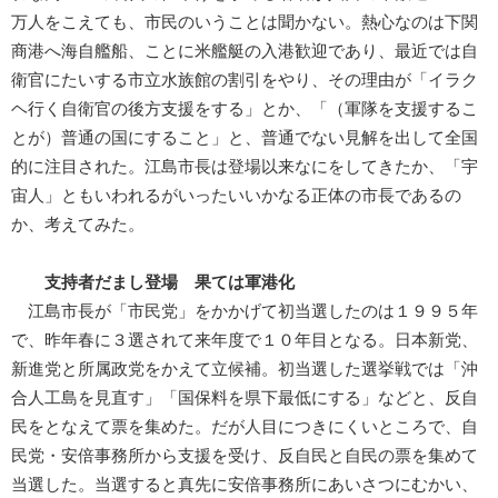
万人をこえても、市民のいうことは聞かない。熱心なのは下関
商港へ海自艦船、ことに米艦艇の入港歓迎であり、最近では自
衛官にたいする市立水族館の割引をやり、その理由が「イラク
ヘ行く自衛官の後方支援をする」とか、「（軍隊を支援するこ
とが）普通の国にすること」と、普通でない見解を出して全国
的に注目された。江島市長は登場以来なにをしてきたか、「宇
宙人」ともいわれるがいったいいかなる正体の市長であるの
か、考えてみた。
支持者だまし登場 果ては軍港化
江島市長が「市民党」をかかげて初当選したのは１９９５年
で、昨年春に３選されて来年度で１０年目となる。日本新党、
新進党と所属政党をかえて立候補。初当選した選挙戦では「沖
合人工島を見直す」「国保料を県下最低にする」などと、反自
民をとなえて票を集めた。だが人目につきにくいところで、自
民党・安倍事務所から支援を受け、反自民と自民の票を集めて
当選した。当選すると真先に安倍事務所にあいさつにむかい、