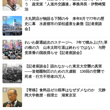
う 超党派「人道外交議連」事務局長・伊勢崎賢
治
大丸閉店が物語る下関の今 来年8月で77年の歴
史に幕 水産都市の栄枯盛衰を象徴【記者座談
会】
れいわ新選組次のステージへ 7年で積み上げた草
の根の力 山本太郎引退は終わりではない 与野
党茶番の国政揺らせ【記者座談会】
【記者座談会】語れなかった東京大空襲の真実
――首都圏制圧のための大虐殺 130回の空襲で
死者・行方不明者25万人
【寄稿】食料品ゼロ税率はなぜダメなのか 元静
岡大学教授・税理士 湖東京至