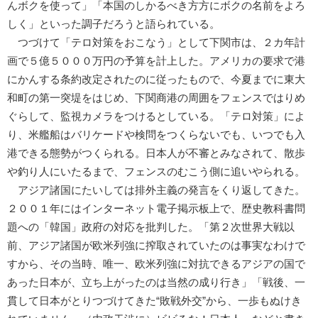
んボクを使って」「本国のしかるべき方方にボクの名前をよろ
しく」といった調子だろうと語られている。
つづけて「テロ対策をおこなう」として下関市は、２カ年計
画で５億５０００万円の予算を計上した。アメリカの要求で港
にかんする条約改定されたのに従ったもので、今夏までに東大
和町の第一突堤をはじめ、下関商港の周囲をフェンスではりめ
ぐらして、監視カメラをつけるとしている。「テロ対策」によ
り、米艦船はバリケードや検問をつくらないでも、いつでも入
港できる態勢がつくられる。日本人が不審とみなされて、散歩
や釣り人にいたるまで、フェンスのむこう側に追いやられる。
アジア諸国にたいしては排外主義の発言をくり返してきた。
２００１年にはインターネット電子掲示板上で、歴史教科書問
題への「韓国」政府の対応を批判した。「第２次世界大戦以
前、アジア諸国が欧米列強に搾取されていたのは事実なわけで
すから、その当時、唯一、欧米列強に対抗できるアジアの国で
あった日本が、立ち上がったのは当然の成り行き」「戦後、一
貫して日本がとりつづけてきた“敗戦外交”から、一歩もぬけき