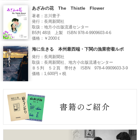
あざみの花 The Thistle Flower
著者：古川豊子
発行：長周新聞社
取扱：地方小出版流通センター
B5判 48項 上製 ISBN 978-4-9909603-4-6
価格：￥2000Ｅ
海に生きる 本州最西端・下関の漁業密着ルポ
発行：長周新聞社
取扱：長周新聞社、地方小出版流通センター
Ｂ５判 ５２頁 帯付き ISBN 978-4-9909603-3-9
価格：1,600円＋税