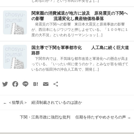
じめるのか？」という市民の不安をよ […]
関東圏の消費減退が地方に波及 原発震災の下関へ
の影響 流通変化し農産物価格暴落
発震災の下関への影響 東日本大震災と原発事故の影響
が、西日本にもジワジワと押しよせている。「１００年に１
度の大不況」といわれるリーマンショッ […]
国主導で下関を軍事都市化 人工島に続く巨大道
路群
下関市内では、不気味な都市改造と軍港化への懸念が高ま
っている。「いったい何に使うのか？」とみなが首を傾げて
いるのが垢田沖の沖合人工島で、開発 […]
Twitter
Facebook
Line
Hatena
Email
共
有
←
＜狙撃兵＞ 経済制裁されているのは誰か
下関・江島市政に強烈な批判 任期を待たずやめさせろの声
→