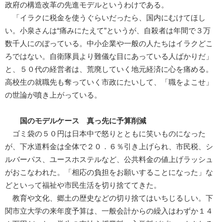
政府の構造改革の先進モデルというわけである。
「イラクに税金を使うぐらいだったら、国内にむけてほし
い。小泉さんは“痛みにたえて”というが、自殺者は年間で３万
数千人にのぼっている。中小企業や一般の人たちはイラクどこ
ろではない。自衛隊員より難儀な目にあっている人ばかりだ」
と、５０代の経営者は、荒廃していく地元経済に心を痛める。
高校生の就職先も奪っていく市政にたいして、「職をよこせ」
の世論が噴き上がっている。
国のモデルケース 真っ先に予算削減
ゴミ袋の５０円は日本中で怒りとともに笑いものになった
が、下水道料金は全体で２０．６％引き上げられ、市民税、シ
ルバーパス、ユースホステルなど、公共料金の値上げラッシュ
がおこなわれた。「相応の負担をお願いすることになった」な
どといって福祉や市民生活を切り捨ててきた。
教育や文化、郷土の歴史などの切り捨てはいちじるしい。下
関市立大学の来年度予算は、一般会計からの繰入はわずか１４