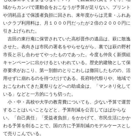
域からカンパで運動会をおこなうが予算が足りない。プリント
や消耗品まで保護者負担に回され、来年度からは児童・ふれあ
いクラブ利用料は、月１０００円だったが２倍の２０００円に
引き上げられた。
吉田の東行庵に保管されていた高杉晋作の遺品は、萩に散逸
させた。表向きは市民の署名をやらせながら、裏では萩の野村
市長と示し合わせてやったものであった。今度も仲良く新撰組
キャンペーンに出かけるといわれている。歴史的建物として保
存要求がおこり、第一別館のとりこわしは撤回したものの、活
用せずに崩れるのを待つだけである。長府時代祭りや、地域で
おこなわれてきた夏祭りなどへの助成金は、「マンネリ化して
いる」などと一方的にうち切った。
小・中・高校や大学の教育費についても、少ない予算で運営
することはいいことなどと、予算削減を公言してはばからな
い。「自己責任」「受益者負担」をかかげて、市民生活にかか
わる予算を削ることで、国の方に予算削減のモデルケースとし
て売りこんでいる。