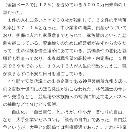
（金額ベースでは１２％）を占めている５０００万円未満の工
事だった。
１件の入札に多いときで３８社が殺到して、３２件の平均落
札率は７７．１％となった。中小業者の廃業、倒産がつづいて
おり、担保に入れた家屋敷までとられて、家族離散といった悲
劇も起こっている。資金繰りのために経営者がみずから命をた
って、生命保険を借金返済にあてている。労働条件の悪化と就
職難も強まっており、来春就職希望の高校生・内定率は、１月
末で６９％であった。１０人中３人が人生の門出をまえに、職
が決まらずに不安な日日を過ごしている。
４年間で安倍代議士の出身企業である神戸製鋼所九州支店へ
の２百数十億円にのぼる発注がおこなわれた。林代議士のサン
デン交通なども、競艇場や水族館への補助に加えて老人パスへ
の補助などで分けどり状態。
「自由化」「自己責任」というが、中小が「首つりの自由」
なら、大手企業やゼネコンは「談合の自由」であった。自由競
争というが、大手との関係では利権優遇であった。これが小泉