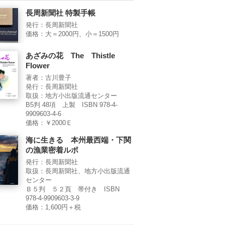
長周新聞社 特製手帳
発行：長周新聞社
価格：大＝2000円、小＝1500円
あざみの花 The Thistle
Flower
著者：古川豊子
発行：長周新聞社
取扱：地方小出版流通センター
B5判 48項 上製 ISBN 978-4-
9909603-4-6
価格：￥2000Ｅ
海に生きる 本州最西端・下関
の漁業密着ルポ
発行：長周新聞社
取扱：長周新聞社、地方小出版流通
センター
Ｂ５判 ５２頁 帯付き ISBN
978-4-9909603-3-9
価格：1,600円＋税