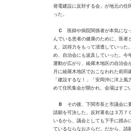
発電建設に反対する会」が地元の住
った。
Ｃ
医師や病院関係者が本気になっ
んでいる患者の健康のために、医者
え、説得力をもって浸透していった
め、自治会にも波及していった。今
運動が広がり、綾羅木地区の自治会
月に綾羅木地区でおこなわれた前田
「建設するな！」「安岡沖に洋上風
めて住民集会が開かれ、会場はすご
Ｂ
その後、下関市長と市議会に要
請願を可決した。反対署名は３万７
いるから、議会としても下手に踏み
ているならなおさらだ。だから、請