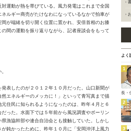
反対運動が熱を帯びている。風力発電はこれまで全国
エネルギー商売がたけなわになっているなかで拍車が
安岡が端緒を切り開く位置に置かれ、安倍首相のお膝
この間の運動を振り返りながら、記者座談会をもって
よく
い。
発表したのが２０１２年１０月だった。山口新聞が
長・
自然エネルギーのメッカに！」といって青写真まで描
地元住民に知られるようになったのは、昨年４月と６
会だった。水面下では５年前から風況調査やボーリン
い県漁協幹部や連合自治会とも接触していた。しかし
きが鈍かったために、昨年１０月に「安岡沖洋上風力