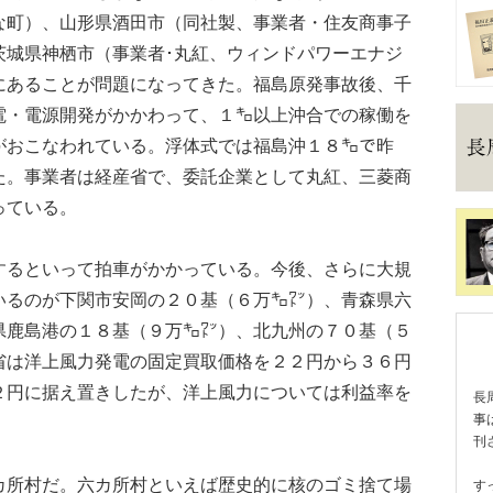
な町）、山形県酒田市（同社製、事業者・住友商事子
茨城県神栖市（事業者･丸紅、ウィンドパワーエナジ
にあることが問題になってきた。福島原発事故後、千
電・電源開発がかかわって、１㌔以上沖合での稼働を
がおこなわれている。浮体式では福島沖１８㌔で昨
た。事業者は経産省で、委託企業として丸紅、三菱商
っている。
るといって拍車がかかっている。今後、さらに大規
いるのが下関市安岡の２０基（６万㌔㍗）、青森県六
県鹿島港の１８基（９万㌔㍗）、北九州の７０基（５
省は洋上風力発電の固定買取価格を２２円から３６円
２円に据え置きしたが、洋上風力については利益率を
長
事
。
刊
所村だ。六カ所村といえば歴史的に核のゴミ捨て場
す