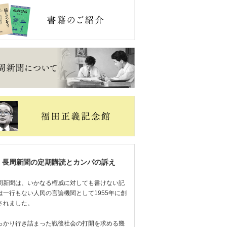
長周新聞の定期購読とカンパの訴え
周新聞は、いかなる権威に対しても書けない記
は一行もない人民の言論機関として1955年に創
されました。
っかり行き詰まった戦後社会の打開を求める幾