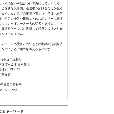
万大衆の願いを結びつけて力にしていくため
、全国的な読者網、通信網を広げる努力を強め
います。また真実の報道を貫くうえでは、経営
面で特定の企業や組織などのスポンサーに頼る
けにはいかず、一人一人の読者・支持者の皆さ
の購読料とカンパに依拠して経営を成り立たせ
ほかはありません。
ームページの愛読者の皆さまに本紙の定期購読
カンパによるご協力を訴えるものです。
銀行振込口座番号
中国信用金庫 唐戸支店
通）0334342
都宮知恵
郵便振替口座番号
540-0-11658
なるキーワード