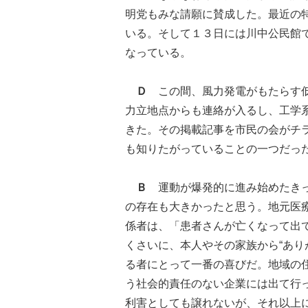
明党もみな請願に賛成した。最近の
いる。そして１３日には川中公民館
なっている。
Ｄ
この間、風力発電がもたらす低
力立地点からも連絡が入るし、工学
きた。その掲載記事を市民の会がチ
も知りたがっていることの一つだっ
Ｂ
運動が爆発的に進み始めたき
の存在も大きかったと思う。地元医
係者は、「患者さんが亡くなって出
くさいに、本人やその家族から“あり
る者にとって一番の喜びだ。地域の
う社会的責任のない企業には出て行
利害としても譲れないが、それ以上