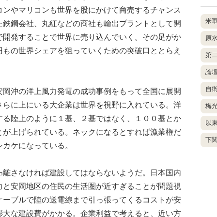
コンやマリコンも世界を股にかけて商売するチャンス
米
た鉄鋼会社、丸紅などの商社も輸出プラントとして開
で開発することで世界に売り込んでいく。その足がか
原
円もの世界シェアを狙っていくための突破口ととらえ
第
論
自
岡沖の洋上風力発電の成功事例をもって全国に展開
さらに上にいる大企業は世界を視野に入れている。洋
梅
する陸上のように１基、２基ではなく、１００基とか
以
とが上げられている。ネックになるとすれば漁業権だ
下
シカケになっている。
離さなければ建設してはならないようだ。日本国内
力と安岡地区の住民の生活圏が近すぎることが問題視
ケーブルで陸の送電線まで引っ張ってくるコストが安
膨大な建設費がかかる。企業利益で考えると、近い方