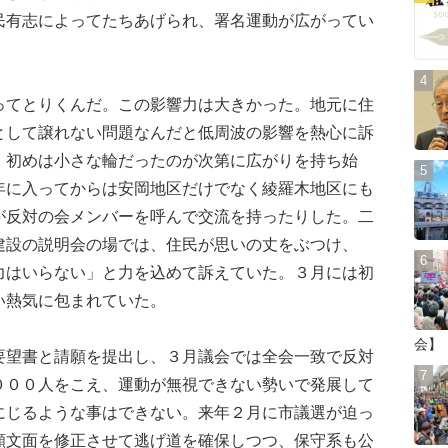
民有志によってたちあげられ、署名運動が広がってい
てとりくんだ。この影響力は大きかった。地元に住
として譲れない問題なんだと低周波の影響を熱心に訴
。初めは小さな輪だったのが次第に広がりを持ち始
年に入ってからは安岡地区だけでなく綾羅木地区にも
が反対の会メンバーを呼んで交流を持ったりした。二
建設の説明会の場では、住民が思いの丈をぶつけ、
力はいらない」と力を込めて訴えていた。３月には初
い熱気に包まれていた。
会】
望書と請願を提出し、３月議会では全会一致で反対
０００人をこえ、運動が無視できない勢いで発展して
にじるような事はできない。来年２月に市議選が迫っ
願文面を修正させて逃げ道を確保しつつ、保守系も公