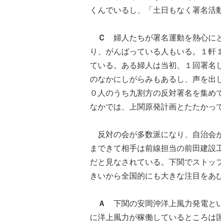
くんでいるし、「土日もなく署名活
Ｃ
婦人たちが署名運動を熱心にと
り、がんばっている人もいる。１軒
ている。ある婦人は当初、１回署名
のなかにしがらみもあるし、声を出
０人のうち九割方の反対署名を集め
なかでは、上関原発計画とたたかっ
反対の会が多数派になり、自治会が
まできて相手は前線担当の前田建設
だと見なされている。下関でストッ
きいから全国的にも大きな注目をあ
Ａ
下関の安岡沖洋上風力発電とい
に洋上風力が稼働しているところは