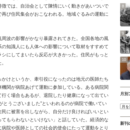
特徴では、自治会として陳情にいく動きがあいついで
で再び住民集会がおこなわれる。地域ぐるみの運動に
周波の影響がかなり暴露されてきた。全国各地の風
系の知識人にも人体への影響について取材をすすめて
ラシにしてまいたら反応が大きかった。住民がもっと
た。
っかけというか、牽引役になったのは地元の医師たち
療機関が病院あげて運動に参加している。ある病院関
月別
て行く場合もあるが、退院したり健康になって出てい
がとうございました”といわれるのが病院で働いてい
住民に被害を出しながら、自分だけ良ければいいとい
ってもらわないといけない」と話していた。経済的な
新刊
に病院や医師としての社会的使命にたって運動をとり