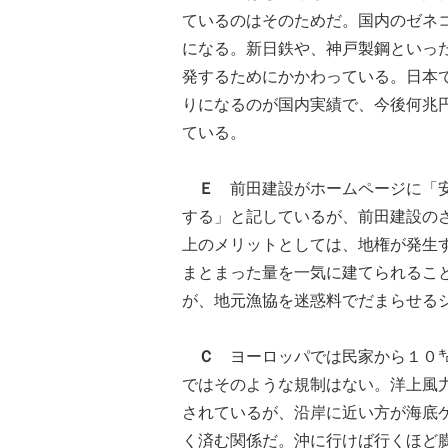
ているのはそのためだ。国内のゼネ
になる。新日鉄や、神戸製鋼といっ
発するためにかかわっている。日本
りになるのが国内実績で、今後何兆
ている。
Ｅ
前田建設がホームページに「安
する」と記しているが、前田建設の
上のメリットとしては、地権が発生
まとまった量を一気に建てられるこ
が、地元漁協を迷惑料でだまらせる
Ｃ
ヨーロッパでは民家から１０㌔
ではそのような規制はない。洋上風
されているが、沿岸に近い方が海底
く済む関係だ。沖に行けば行くほど