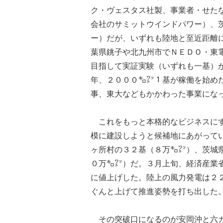
ク・ヴェスタス社製、事業者・せた
会社のサミットウインドパワー）、
ー）だが、いずれも陸地と至近距離
葉県銚子や北九州市でＮＥＤＯ・東
目指して実証実験（いずれも一基）
年、２０００㌔㍗１基が稼働を始め
事、東大などもかかわった事業にな
これをもっと本格的なビジネスにす
模に建設しようと候補地にあがって
ヶ所村の３２基（８万㌔㍗）、茨城
０万㌔㍗）だ。３月上旬、経済産業
に値上げした。陸上の風力発電は２
ぐんと上げて推進姿勢を打ち出した
その突破口になるのが安岡沖と六カ