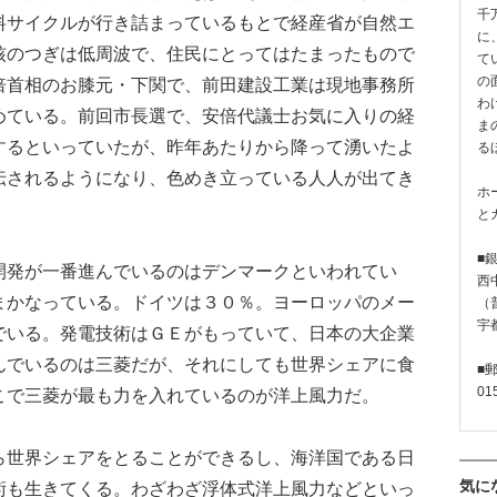
千
料サイクルが行き詰まっているもとで経産省が自然エ
に
核のつぎは低周波で、住民にとってはたまったもので
て
の
倍首相のお膝元・下関で、前田建設工業は現地事務所
わ
めている。前回市長選で、安倍代議士お気に入りの経
ま
するといっていたが、昨年あたりから降って湧いたよ
る
伝されるようになり、色めき立っている人人が出てき
ホ
と
■
発が一番進んでいるのはデンマークといわれてい
西
まかなっている。ドイツは３０％。ヨーロッパのメー
（普
宇
でいる。発電技術はＧＥがもっていて、日本の大企業
んでいるのは三菱だが、それにしても世界シェアに食
■
01
こで三菱が最も力を入れているのが洋上風力だ。
世界シェアをとることができるし、海洋国である日
気に
術も生きてくる。わざわざ浮体式洋上風力などといっ