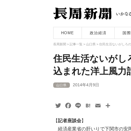
HOME
政治経済
国際
長周新聞
>
記事一覧
>
山口県
>
住民生活ないがしろ
住民生活ないがし
込まれた洋上風力
2014年4月9日
山口県
Twitter
Facebook
Line
Hatena
Email
共
有
【
記者座談会
】
経済産業省の肝いりで下関市の安岡