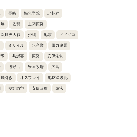
軍
長崎
梅光学院
北朝鮮
水爆
佐賀
上関原発
二次世界大戦
沖縄
地震
ノドグロ
壇
ミサイル
水産業
風力発電
衛隊
共謀罪
原発
安保法制
光
辺野古
米国政府
広島
東底引き
オスプレイ
地球温暖化
関
朝鮮戦争
安倍政府
憲法