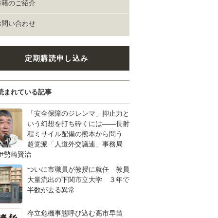
書籍のご紹介
お問い合わせ
定期購読申し込み
読まれている記事
「安全保障のジレンマ」抑止力と
いう幻想を打ち砕くには――長射
程ミサイル配備の熊本から問う
超党派「人道外交議連」事務局
伊勢崎賢治
ついに市職員が教授に就任 教員
大量流出の下関市立大学 ３年で
半数が去る異常
存立危機事態呼び込む高市早苗