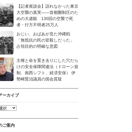
【記者座談会】語れなかった東京
大空襲の真実――首都圏制圧のた
めの大虐殺 130回の空襲で死
者・行方不明者25万人
おじい、おばあが見た沖縄戦
「無抵抗の民の皆殺しだった」
占領目的の明確な意図
主権と命を置き去りにした穴だら
けの安全保障関連法（ドローン規
制、南西シフト、経済安保） 伊
勢崎賢治議員の国会質疑
アーカイブ
のご案内