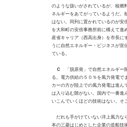
のような扱いがされているが、核燃
ネルギーをあてがっているようだ。
はない。同列に置かれているのが安
を大和町の安倍事務所前に構えて進
産省キャリア（西高出身）を市長に
うに自然エネルギー・ビジネスが宣
ている。
Ｃ
「脱原発」で自然エネルギー開
る。電力供給の５０％を風力発電で
カーの方が陸上での風力発電は進ん
は入り込む隙がない。国内で一番進
いこんでいくほどの技術はない。そ
だれも手がけていない洋上風力なら
本の三菱はじめとした企業の造船技