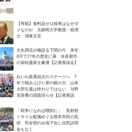
【寄稿】食料品ゼロ税率はなぜダ
メなのか 元静岡大学教授・税理
士 湖東京至
大丸閉店が物語る下関の今 来年
8月で77年の歴史に幕 水産都市
の栄枯盛衰を象徴【記者座談会】
れいわ新選組次のステージへ 7
年で積み上げた草の根の力 山本
太郎引退は終わりではない 与野
党茶番の国政揺らせ【記者座談
「戦争になれば標的に」 長射程
ミサイル配備めぐる熊本市民の危
惧 司令部のみ地下化し住民説明
会もなく