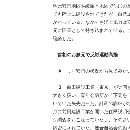
地元安岡地区や綾羅木地区で住民の
でも陸上に建設されてきたが、自然
かかっている。なかでも洋上風力は
元に国策として持ち込まれている。
論議した。
首相のお膝元で反対運動高揚
Ａ
まず安岡の状況から見てみた
Ｂ
前田建設工業（東京）が計画を
大きく扱い、青年会議所が「下関を
いていた矢先だった。計画の詳細が
月に前田建設工業が開いた住民説明
グ調査をおこなっていたし、そのさ
内密にされていた。連合自治会の動