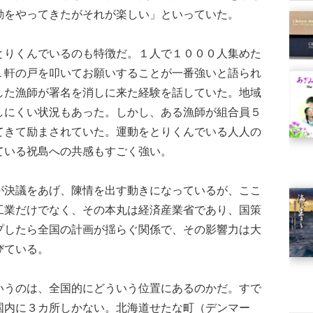
動をやってきたがそれが楽しい」といっていた。
りくんでいるのも特徴だ。１人で１０００人集めた
１軒の戸を叩いてお願いすることが一番強いと語られ
した漁師が署名を消しに来た経験を話していた。地域
しにくい状況もあった。しかし、ある漁師が組合員５
てきて励まされていた。運動をとりくんでいる人人の
ている祝島への共感もすごく強い。
決議をあげ、陳情を出す動きになっているが、ここ
工業だけでなく、その本丸は経済産業省であり、国策
プしたら全国の計画が揺らぐ関係で、その影響力は大
びている。
うのは、全国的にどういう位置にあるのかだ。すで
国内に３カ所しかない。北海道せたな町（デンマー