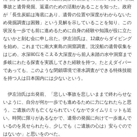
事故と遺骨発掘、返還のための活動があることを知った。政府
が「長生炭鉱は海底にあり、遺骨の位置や深度がわからないた
め発掘調査は困難」という見解を示していることを知り、この
状況を一歩でも前に進めるために自身の経験や知識が役に立た
ないかと刻む会に申し出た。伊左治氏は、12歳からダイビング
を始め、これまでに南大東島の洞窟調査、沈没船の遺骨収集を
はじめ、水深80㍍をこえる大深度から前人未踏の水中洞窟まで
多岐にわたる探査を実践してきた経験を持つ。たとえダイバー
であっても、このような閉鎖環境で潜水調査ができる特殊技能
を持つ人は日本国内には少ないという。
伊左治氏は出発前、「悲しい事故を悲しいままで終わらせな
いように、自分が何か一歩でも進めるために力になれたらと思
う。ご遺族の方も亡くなられていくなかでタイムリミットも近
い。時間に限りがあるなかで、遺骨の発掘に向けて一歩進んで
いるのを見せられたら、少しでも（ご遺族の心は）安らぐので
はないか」と思いをのべた。