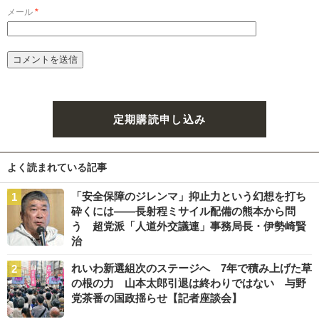
メール
*
定期購読申し込み
よく読まれている記事
「安全保障のジレンマ」抑止力という幻想を打ち
砕くには――長射程ミサイル配備の熊本から問
う 超党派「人道外交議連」事務局長・伊勢崎賢
治
れいわ新選組次のステージへ 7年で積み上げた草
の根の力 山本太郎引退は終わりではない 与野
党茶番の国政揺らせ【記者座談会】