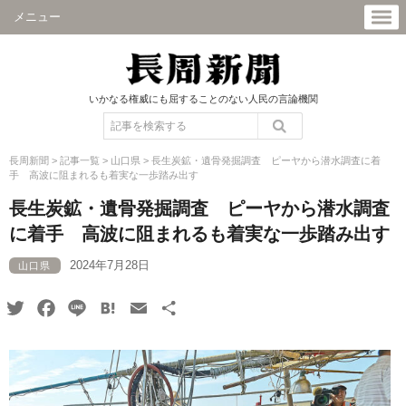
メニュー
いかなる権威にも屈することのない人民の言論機関
長周新聞
>
記事一覧
>
山口県
>
長生炭鉱・遺骨発掘調査 ピーヤから潜水調査に着
手 高波に阻まれるも着実な一歩踏み出す
長生炭鉱・遺骨発掘調査 ピーヤから潜水調査
に着手 高波に阻まれるも着実な一歩踏み出す
2024年7月28日
山口県
Twitter
Facebook
Line
Hatena
Email
共
有