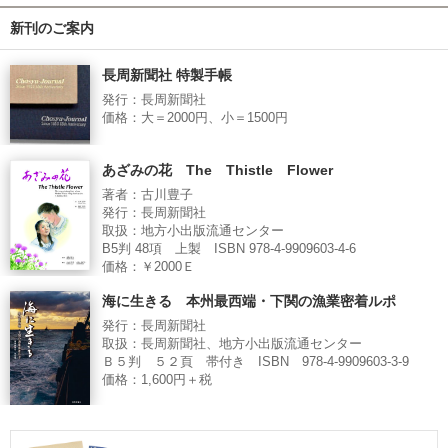
新刊のご案内
長周新聞社 特製手帳
発行：長周新聞社
価格：大＝2000円、小＝1500円
あざみの花 The Thistle Flower
著者：古川豊子
発行：長周新聞社
取扱：地方小出版流通センター
B5判 48項 上製 ISBN 978-4-9909603-4-6
価格：￥2000Ｅ
海に生きる 本州最西端・下関の漁業密着ルポ
発行：長周新聞社
取扱：長周新聞社、地方小出版流通センター
Ｂ５判 ５２頁 帯付き ISBN 978-4-9909603-3-9
価格：1,600円＋税