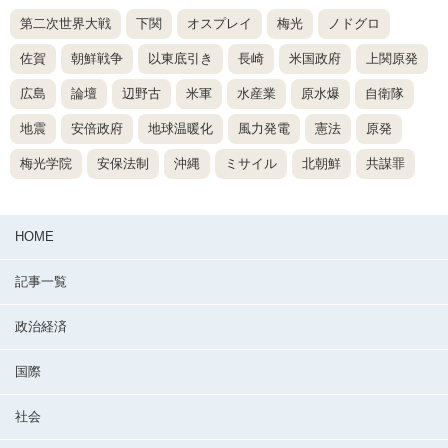
第二次世界大戦
下関
オスプレイ
梅光
ノドグロ
佐賀
朝鮮戦争
以東底引き
長崎
米国政府
上関原発
広島
論壇
辺野古
米軍
水産業
原水爆
自衛隊
地震
安倍政府
地球温暖化
風力発電
憲法
原発
梅光学院
安保法制
沖縄
ミサイル
北朝鮮
共謀罪
HOME
記事一覧
政治経済
国際
社会