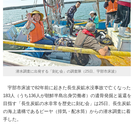
潜水調査に出発する「刻む会」の調査隊（25日、宇部市床波）
宇部市床波で82年前に起きた長生炭鉱水没事故で亡くなった
183人（うち136人が朝鮮半島出身労働者）の遺骨発掘と返還を
目指す「長生炭鉱の水非常を歴史に刻む会」は25日、長生炭鉱
の海上遺構であるピーヤ（排気・配水筒）からの潜水調査に着
手した。