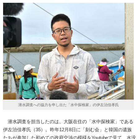
潜水調査への協力を申し出た「水中探検家」の伊左治佳孝氏
潜水調査を担当したのは、大阪在住の「水中探検家」である
伊左治佳孝氏（35）。昨年12月8日に「刻む会」と韓国の遺族
たちが参加した初めての政府交渉の模様をYoutubeで見て、水没