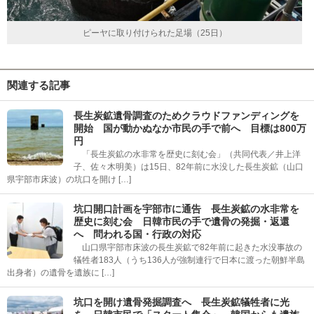
ピーヤに取り付けられた足場（25日）
関連する記事
長生炭鉱遺骨調査のためクラウドファンディングを
開始 国が動かぬなか市民の手で前へ 目標は800万
円
「長生炭鉱の水非常を歴史に刻む会」（共同代表／井上洋
子、佐々木明美）は15日、82年前に水没した長生炭鉱（山口
県宇部市床波）の坑口を開け […]
坑口開口計画を宇部市に通告 長生炭鉱の水非常を
歴史に刻む会 日韓市民の手で遺骨の発掘・返還
へ 問われる国・行政の対応
山口県宇部市床波の長生炭鉱で82年前に起きた水没事故の
犠牲者183人（うち136人が強制連行で日本に渡った朝鮮半島
出身者）の遺骨を遺族に […]
坑口を開け遺骨発掘調査へ 長生炭鉱犠牲者に光