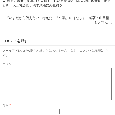
←
地方に渦巻く変革の力束ねる れいわ新選組山本太郎の北海道・東北
行脚 人と社会食い潰す政治に終止符を
『いまだから伝えたい、考えたい「牛乳」のはなし』 編著・山田衛、
鈴木宣弘
→
コメントを残す
メールアドレスが公開されることはありません。なお、コメントは承認制で
す。
コメント
名前
*