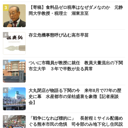
【寄稿】食料品ゼロ税率はなぜダメなのか 元静
岡大学教授・税理士 湖東京至
存立危機事態呼び込む高市早苗
ついに市職員が教授に就任 教員大量流出の下関
市立大学 ３年で半数が去る異常
大丸閉店が物語る下関の今 来年8月で77年の歴
史に幕 水産都市の栄枯盛衰を象徴【記者座談
会】
「戦争になれば標的に」 長射程ミサイル配備め
ぐる熊本市民の危惧 司令部のみ地下化し住民説