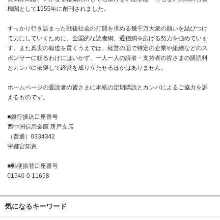
機関として1955年に創刊されました。
すっかり行き詰まった戦後社会の打開を求める幾千万大衆の願いを結びつけ
て力にしていくために、全国的な読者網、通信網を広げる努力を強めていま
す。また真実の報道を貫くうえでは、経営の面で特定の企業や組織などのス
ポンサーに頼るわけにはいかず、一人一人の読者・支持者の皆さまの購読料
とカンパに依拠して経営を成り立たせるほかはありません。
ホームページの愛読者の皆さまに本紙の定期購読とカンパによるご協力を訴
えるものです。
■銀行振込口座番号
西中国信用金庫 唐戸支店
（普通）0334342
宇都宮知恵
■郵便振替口座番号
01540-0-11658
気になるキーワード