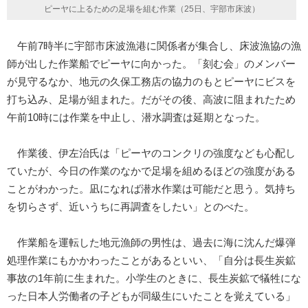
ピーヤに上るための足場を組む作業（25日、宇部市床波）
午前7時半に宇部市床波漁港に関係者が集合し、床波漁協の漁
師が出した作業船でピーヤに向かった。「刻む会」のメンバー
が見守るなか、地元の久保工務店の協力のもとピーヤにビスを
打ち込み、足場が組まれた。だがその後、高波に阻まれたため
午前10時には作業を中止し、潜水調査は延期となった。
作業後、伊左治氏は「ピーヤのコンクリの強度なども心配し
ていたが、今日の作業のなかで足場を組めるほどの強度がある
ことがわかった。凪になれば潜水作業は可能だと思う。気持ち
を切らさず、近いうちに再調査をしたい」とのべた。
作業船を運転した地元漁師の男性は、過去に海に沈んだ爆弾
処理作業にもかかわったことがあるといい、「自分は長生炭鉱
事故の1年前に生まれた。小学生のときに、長生炭鉱で犠牲にな
った日本人労働者の子どもが同級生にいたことを覚えている」