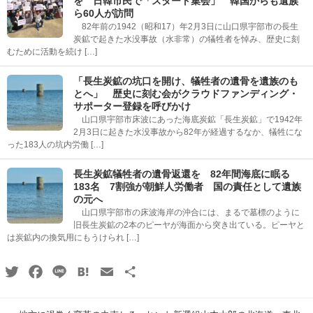
を 日韓市民で「スタート集会」 韓国からも遺族
ら60人が訪問
82年前の1942（昭和17）年2月3日に山口県宇部市の長生
炭鉱で起きた水没事故（水非常）の犠牲者を悼み、歴史に刻
むために活動を続け […]
「長生炭鉱の坑口を開け、犠牲者の遺骨を遺族のも
とへ」 歴史に刻む会がクラウドファンディング・
サポーター登録を呼びかけ
山口県宇部市床波にあった海底炭鉱「長生炭鉱」で1942年
2月3日に起きた水没事故から82年が経過するなか、犠牲にな
った183人の坑内労働 […]
長生炭鉱犠牲者の遺骨返還を 82年間海底に眠る
183名 7割強が朝鮮人労働者 国の責任として遺族
の元へ
山口県宇部市の床波海岸の沖合には、まるで墓標のように
旧長生炭鉱の2本のピーヤが海面から突き出ている。ピーヤと
は炭鉱内の換気用にもうけられ […]
Twitter
Facebook
Line
Hatena
Email
共
有