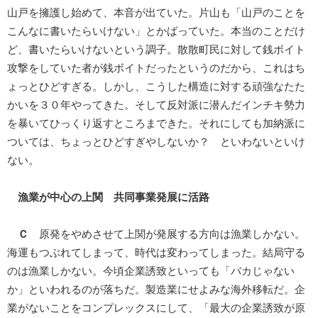
山戸を擁護し始めて、本音が出ていた。片山も「山戸のことを
こんなに書いたらいけない」とかばっていた。本当のことだけ
ど、書いたらいけないという調子。散散町民に対して銭ボイト
攻撃をしていた者が銭ボイトだったというのだから、これはち
ょっとひどすぎる。しかし、こうした構造に対する頑強なたた
かいを３０年やってきた。そして反対派に潜んだインチキ勢力
を暴いてひっくり返すところまできた。それにしても加納派に
ついては、ちょっとひどすぎやしないか？ といわないといけ
ない。
漁業が中心の上関 共同事業発展に活路
Ｃ
原発をやめさせて上関が発展する方向は漁業しかない。
海運もつぶれてしまって、時代は変わってしまった。結局守る
のは漁業しかない。今頃企業誘致といっても「バカじゃない
か」といわれるのが落ちだ。製造業にせよみな海外移転だ。企
業がないことをコンプレックスにして、「最大の企業誘致が原