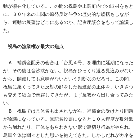
動が顕在化している。この間の祝島や上関町内での取材をもと
に、３０年来の上関の原発反対斗争の歴史的な総括もしなが
ら、運動の展望はどこにあるのか、記者座談会をもって論議し
た。
祝島の漁業権が最大の焦点
Ａ
補償金配分の会合は「台風４号」を理由に延期になった
が、その後は音沙汰がない。祝島がひっくり返る見込みがない
から、開催しても意味がないという判断なのだろう。この間、
祝島に巣くってきた反対の顔をした推進派の正体を、いきさつ
も交えて紙面で暴露してきたが、まず反響から出し合ってみた
い。
Ｂ
祝島では具体名も出されながら、補償金の受けとり問題
が論議になっている。無記名投票になると１０人程度が反対派
から崩れたり、正体をあらわさない形で裏切り行為がやられ、
島民全体は悶々とした思いを抱えてきた。しかしだれがカネを