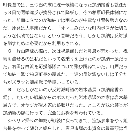
町長選では、三つ巴の末に統一候補になった加納簾香も就任か
ら３日で選挙違反が摘発されて降板し、今の柏原町長体制にな
った。前面に立つのが加納では困るのが中電なり背後勢力なの
だ。原発は大事業だから、「オマエみたいな町内ボスが仕切る
ような代物ではない」という意味だろう。しかし加納は反対派
を崩すために必要だから利用もされる。
Ｃ
片山降板の際は、次は祝島崩しだと鼻息が荒かった。祝
島を崩せるのは私だといって名乗りを上げたのが加納一派だっ
た。右田は白浜を応援部隊につけて飛び跳ねていた。山戸だっ
て加納一派で柏原町長の親戚だ。一連の反対派ないしは子分た
ちがズラッと加納派で勢揃いしている。
Ｂ
だらしがないのが反対派町議の岩木基展（加納簾香の
甥）。だいたい戦前からのボスだった岩木県議の本家は岩木基
展方で、オヤジが岩木家の跡取りだった。ところが妹の簾香が
加納新の嫁に行って、完全にお株を奪われている。
シベリア帰りの加納が戦後に戻ってきて、漁協参事をやり組
合長をやって随分と鳴らした。唐戸市場の出資金の最高額は当