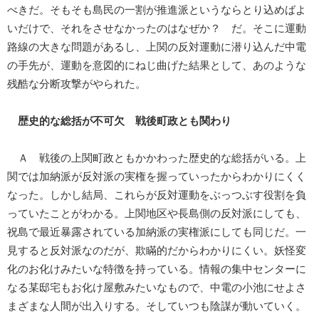
べきだ。そもそも島民の一割が推進派というならとり込めばよ
いだけで、それをさせなかったのはなぜか？ だ。そこに運動
路線の大きな問題があるし、上関の反対運動に潜り込んだ中電
の手先が、運動を意図的にねじ曲げた結果として、あのような
残酷な分断攻撃がやられた。
歴史的な総括が不可欠 戦後町政とも関わり
Ａ 戦後の上関町政ともかかわった歴史的な総括がいる。上
関では加納派が反対派の実権を握っていったからわかりにくく
なった。しかし結局、これらが反対運動をぶっつぶす役割を負
っていたことがわかる。上関地区や長島側の反対派にしても、
祝島で最近暴露されている加納派の実権派にしても同じだ。一
見すると反対派なのだが、欺瞞的だからわかりにくい。妖怪変
化のお化けみたいな特徴を持っている。情報の集中センターに
なる某邸宅もお化け屋敷みたいなもので、中電の小池にせよさ
まざまな人間が出入りする。そしていつも陰謀が動いていく。