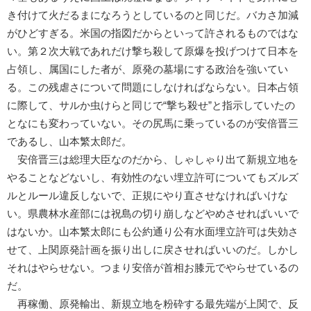
き付けて火だるまになろうとしているのと同じだ。バカさ加減
がひどすぎる。米国の指図だからといって許されるものではな
い。第２次大戦であれだけ撃ち殺して原爆を投げつけて日本を
占領し、属国にした者が、原発の墓場にする政治を強いてい
る。この残虐さについて問題にしなければならない。日本占領
に際して、サルか虫けらと同じで“撃ち殺せ”と指示していたの
となにも変わっていない。その尻馬に乗っているのが安倍晋三
であるし、山本繁太郎だ。
安倍晋三は総理大臣なのだから、しゃしゃり出て新規立地を
やることなどないし、有効性のない埋立許可についてもズルズ
ルとルール違反しないで、正規にやり直させなければいけな
い。県農林水産部には祝島の切り崩しなどやめさせればいいで
はないか。山本繁太郎にも公約通り公有水面埋立許可は失効さ
せて、上関原発計画を振り出しに戻させればいいのだ。しかし
それはやらせない。つまり安倍が首相お膝元でやらせているの
だ。
再稼働、原発輸出、新規立地を粉砕する最先端が上関で、反