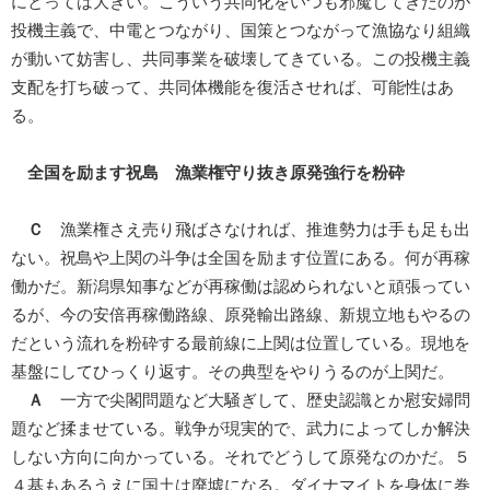
にとっては大きい。こういう共同化をいつも邪魔してきたのが
投機主義で、中電とつながり、国策とつながって漁協なり組織
が動いて妨害し、共同事業を破壊してきている。この投機主義
支配を打ち破って、共同体機能を復活させれば、可能性はあ
る。
全国を励ます祝島 漁業権守り抜き原発強行を粉砕
Ｃ
漁業権さえ売り飛ばさなければ、推進勢力は手も足も出
ない。祝島や上関の斗争は全国を励ます位置にある。何が再稼
働かだ。新潟県知事などが再稼働は認められないと頑張ってい
るが、今の安倍再稼働路線、原発輸出路線、新規立地もやるの
だという流れを粉砕する最前線に上関は位置している。現地を
基盤にしてひっくり返す。その典型をやりうるのが上関だ。
Ａ
一方で尖閣問題など大騒ぎして、歴史認識とか慰安婦問
題など揉ませている。戦争が現実的で、武力によってしか解決
しない方向に向かっている。それでどうして原発なのかだ。５
４基もあるうえに国土は廃墟になる。ダイナマイトを身体に巻