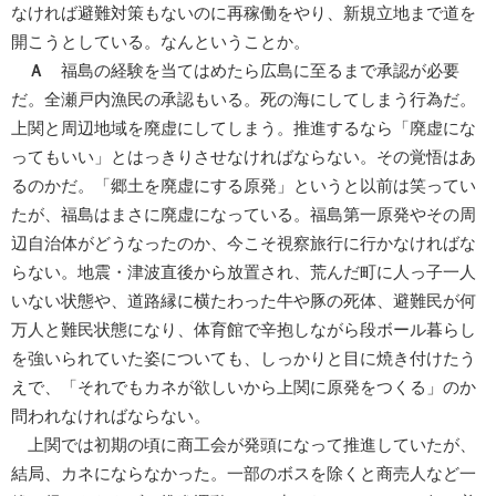
なければ避難対策もないのに再稼働をやり、新規立地まで道を
開こうとしている。なんということか。
Ａ
福島の経験を当てはめたら広島に至るまで承認が必要
だ。全瀬戸内漁民の承認もいる。死の海にしてしまう行為だ。
上関と周辺地域を廃虚にしてしまう。推進するなら「廃虚にな
ってもいい」とはっきりさせなければならない。その覚悟はあ
るのかだ。「郷土を廃虚にする原発」というと以前は笑ってい
たが、福島はまさに廃虚になっている。福島第一原発やその周
辺自治体がどうなったのか、今こそ視察旅行に行かなければな
らない。地震・津波直後から放置され、荒んだ町に人っ子一人
いない状態や、道路縁に横たわった牛や豚の死体、避難民が何
万人と難民状態になり、体育館で辛抱しながら段ボール暮らし
を強いられていた姿についても、しっかりと目に焼き付けたう
えで、「それでもカネが欲しいから上関に原発をつくる」のか
問われなければならない。
上関では初期の頃に商工会が発頭になって推進していたが、
結局、カネにならなかった。一部のボスを除くと商売人など一