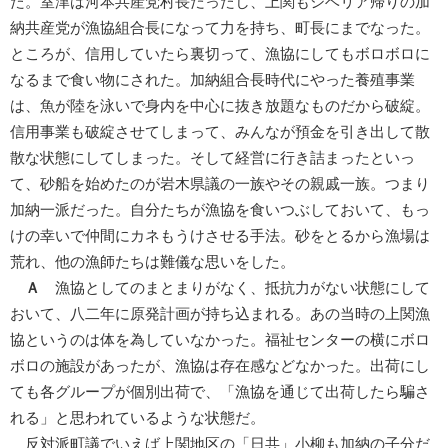
た。室津は河本共産党村長だったし、上関もシベリア帰りの加
納共産党が漁協組合長になって力を持ち、町長にまでなった。
ところが、信用していたら裏切って、漁協にしてもボロボロに
なるまで食い物にされた。加納組合長時代にやった養殖事業
は、魚が陸を泳いで身内を中心に抜き放題なものだから破綻。
信用事業も破綻させてしまって、みんなが預金を引き出して散
散な状態にしてしまった。そして経営に行き詰まったといっ
て、砂船を始めたのが岩木県議の一族やその親戚一族。つまり
加納一派だった。自分たちが漁協を食いつぶしておいて、もっ
けの幸いで仲間にカネもうけさせる手法。砂をとるから漁場は
荒れ、他の漁師たちは難儀な思いをした。
Ａ
漁協としてのまとまりがなく、抵抗力がない状態にして
おいて、八二年に原発計画が持ち込まれる。あの当時の上関漁
協というのは体を為していなかった。福祉センターの横にボロ
ボロの施設があったが、漁協は存在感などなかった。出荷にし
ても各グループが個別出荷で、「漁協を通じて出荷したら騙さ
れる」と思われているような状態だ。
反対派町議でいえば上関地区の「日共」小柳も加納の子分だ