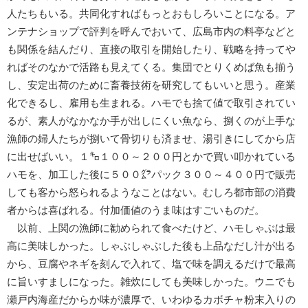
人たちもいる。共同化すればもっとおもしろいことになる。ア
ンテナショップで評判を呼んでおいて、広島市内の料亭などと
も関係を結んだり、直接の取引を開始したり、戦略を持ってや
ればそのなかで活路も見えてくる。集団でとりくめば魚も揃う
し、安定出荷のために畜養技術を研究してもいいと思う。産業
化できるし、雇用も生まれる。ハモでも捨て値で取引されてい
るが、素人がなかなか手が出しにくい魚なら、捌くのが上手な
漁師の婦人たちが捌いて骨切りも済ませ、湯引きにしてから店
に出せばいい。１㌔１００～２００円とかで買い叩かれている
ハモを、加工した後に５００㌘パック３００～４００円で販売
しても客から怒られるようなことはない。むしろ都市部の消費
者からは喜ばれる。付加価値のうま味はすごいものだ。
以前、上関の漁師に勧められて食べたけど、ハモしゃぶは最
高に美味しかった。しゃぶしゃぶした後も上品なだし汁が出る
から、豆腐やネギを刻んで入れて、塩で味を調えるだけで最高
に旨いすましになった。雑炊にしても美味しかった。ウニでも
瀬戸内海産だからか味が濃厚で、いわゆるカボチャ粉末入りの