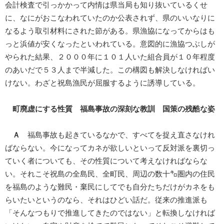
会計検査で引っかかって内情は県当局も知り抜いているくせ
に、なにがおこなわれていたのか公表されず、県のいいなりに
なるよう取引材料にされた節がある。県漁協になってからはも
っと浜値が安くなったといわれている。意図的に漁協つぶしが
やられた結果、２０００年に１０１人いた組合員が１０年程度
のあいだで５３人まで半減した。この構図も解決しなければい
けない。わざと祝島漁民が屈服するように誘導している。
町廃虚にする性質 福島事故の深刻な教訓 国策の残酷な姿
Ａ
福島事故も起きているなかで、すべてを捉え直さなけれ
ばならない。今になってカネが欲しいといって反対派を裏切っ
ていく者についても、その性質について考えなければならな
い。それこそ祝島の全島民、全町民、周辺の数十㌔圏内の住民
を福島のような難民・棄民にしてでも自分たちだけがカネをも
らいたいというのなら、それはひどい話だ。従来の推進派も
「そんなつもりで推進してきたのではない」と転換しなければ