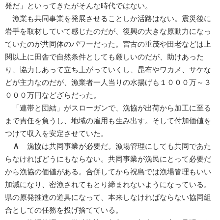
発だ」といってきたがそんな時代ではない。
漁業も共同事業を発展させることしか活路はない。震災後に
岩手を取材していて感じたのだが、復興の大きな原動力になっ
ていたのが共同体のパワーだった。宮古の重茂や田老などは上
関以上に田舎で自然条件としても厳しいのだが、助けあった
り、協力しあって立ち上がっていくし、昆布やワカメ、サケな
どが主力なのだが、漁業者一人当りの水揚げも１０００万～３
０００万円などざらだった。
「連帯と団結」がスローガンで、漁協が出荷から加工に至る
まで責任を負うし、地域の雇用も生み出す。そして付加価値を
つけて収入を安定させていた。
Ａ
漁協は共同事業が必要だ。漁場管理にしても共同であた
らなければどうにもならない。共同事業が漁民にとって必要だ
から漁協の価値がある。合併してから祝島では漁場管理もいい
加減になり、密漁されてもとり締まれないようになっている。
県の原発推進の道具になって、本来しなければならない協同組
合としての任務を投げ捨てている。