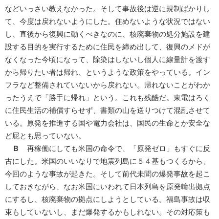
などいっさい教えなかった。そして事故後は逆に規制ばかりし
て、今度は戻れないようにした。住めないような状況ではない
し、直後から復興に動くべきなのに、核廃棄物の処分施設を建
設する目的を実行するために住民を締め出して、復興のメドが
なくなった今頃になって、除染はしないし個人に線量計を渡す
から帰りたい者は帰れ、というような政策をやっている。イン
フラなど整備されていないから戻れない。帰れないことがわか
ったうえで「勝手に帰れ」という。これも残酷だ。東電はろく
に住民生活の補償すらせず、書類の山を送りつけて混乱させて
いる。原発を推進する国や電力会社は、国民の生命とか安全な
ど屁とも思っていない。
Ｂ
再稼働にしても米国の命令で、「原発ゼロ」もすぐに反
古にした。米国のいいなりで地震列島に５４基もつくるから、
今回のような事故が起きた。そして前代未聞の爆発事故を起こ
しておきながら、なお米国にいわれて日本列島を原発輸出拠点
にするし、核廃棄物の拠点にしようとしている。福島事故は収
束もしていないし、まだ爆発するかもしれない。その対応策も