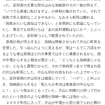
った。反対派の主要な部分はみな加納派やその一族が抑えて、
「いつでも推進に転びますよ」の体制が施されていた。それで
祝島で非人道的なことをやるから、なおさら町民は離れる。
「祝島みたいな真似はできない」と全県的にも世論になってい
たし、豊北でも住民たちは「あの反対運動はなにか？」とぶっ
たまげていた。反対派つぶしで配置されていたのだ。
原発計画が浮上すると、加納は降板させられて片山に町長を
交替した。引っ込んだように見えるが、実は一人で二刀流をや
るような者は原発ほどの大事業ではすぐに暴露されるから、国
や中電からすると都合が悪かった。「どっちとも加納派じゃな
いか」となると露骨だからだ。それで単純突っ走りで憎まれ役
の片山を町長にした。片山も叩かれ役をわかった上でやってい
た。反対派側の片山叩きは徹底していて、「ハゲ！」と叫ぶと
き、加納派からすると「私たちが本当は推進派の中心なの
に！」という恨みがこもっていた。片山に利権だけ持って行か
れたという怨念のような感情が加納一族には強かった。
２０００年代に入って、片山が中電から切り捨てられた際の