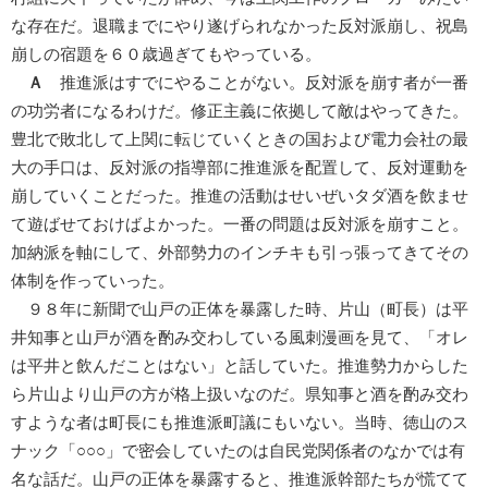
な存在だ。退職までにやり遂げられなかった反対派崩し、祝島
崩しの宿題を６０歳過ぎてもやっている。
Ａ
推進派はすでにやることがない。反対派を崩す者が一番
の功労者になるわけだ。修正主義に依拠して敵はやってきた。
豊北で敗北して上関に転じていくときの国および電力会社の最
大の手口は、反対派の指導部に推進派を配置して、反対運動を
崩していくことだった。推進の活動はせいぜいタダ酒を飲ませ
て遊ばせておけばよかった。一番の問題は反対派を崩すこと。
加納派を軸にして、外部勢力のインチキも引っ張ってきてその
体制を作っていった。
９８年に新聞で山戸の正体を暴露した時、片山（町長）は平
井知事と山戸が酒を酌み交わしている風刺漫画を見て、「オレ
は平井と飲んだことはない」と話していた。推進勢力からした
ら片山より山戸の方が格上扱いなのだ。県知事と酒を酌み交わ
すような者は町長にも推進派町議にもいない。当時、徳山のス
ナック「○○○」で密会していたのは自民党関係者のなかでは有
名な話だ。山戸の正体を暴露すると、推進派幹部たちが慌てて