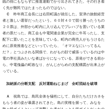
銭の得にもならずに推進運動でかり出されてきた。その行き着
く先が難民ではたまったものではない。
Ｃ
昨年商工会長には右田町議が就任した。室津の旅館経営
者と激しい選挙だったという。６０対４０で競り勝ったうちの
２０票は、外部から町内に入り込んでプレハブを置いている業
者の票だった。商工会も中電関連企業が完全に牛耳ったし、支
配下に置いたことを意味している。町内の商売人がもうけるた
めに原発推進などといっていたら、「オマエなにいってるん
だ？」とつぶされる関係で、わがもの顔で威張っているのは中
電の準社員みたいな者ばかりになっている。原発ができる前か
ら、中電傀儡の町政なり、がんじがらめの支配構図が出来上が
っている。
加納派の分断支配 反対運動ねじまげ 全町団結を破壊
Ａ
祝島では、島民全体を犠牲にして、自分たちだけカネを
もらう者の姿が暴露されてきた。島の実権を握って、みなを
散々銭ボイトといって攻撃した者がもっとも銭ボイトだったの