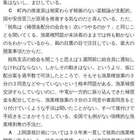
集はないし、まひしている。
Ｃ
町内の推進派は相変わらず根拠のない楽観論が支配的。
国や安倍晋三が原発を推進する気なのだと喜んでいる。ただ、
「祝島は（補償金配分の会合を）次いつやるのか？」と同じこ
とを聞いてくる。漁業権問題が未決着のままでは何も動かない
のをわかっているから、鵜の目鷹の目で注目している。最大の
懸案事項だからだ。
祝島支店の総会を開こうと思えば１週間前に組合員に通知し
なければならない。しかしその動きはない。というより、仮に
配分案を過半数で可決したところで、そもそも漁業権放棄の３
分の２同意などやっていないという根本問題がある。漁業補償
交渉すらしていないのに、中電が一方的に振り込んできた補償
金を配分してから、漁業権放棄の３分の２同意や書面同意をと
り付けていくような手法は聞いたことがない。すべて後付けで
手続きをごまかそうとしている。全国でも例がない強権的な漁
業権剥奪の手法だ。
Ａ
上関原発計画については３０年来一貫して祝島の漁業権