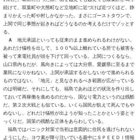
続けて、双葉町や大熊町など立地町に近づけば近づくほど、静
まりかえった町や村しかなかった。まさにゴーストタウンで、
上関で同じ事態が起きればどうなるのか考えるだけでゾッとす
る。
Ａ
地元承認といっても従来のまま進められるわけがない。
あれだけ犠牲を出して、１００㌔以上離れている所でも被害を
被って東電社員が頭を下げて回っている。上関につくるなら、
山口県内もだが、風向きによっては大分県、愛媛県に至るまで
棄民になりかねない。上関が承認するかしないかで進められる
ものではない。「地元」と見なされるべき範囲が広がっている
のは明確だ。それにしても、福島であれほどの状況を作り出し
ておいて再稼働を進めるのだから、国なり電力というのは残酷
だ。第２次大戦とも似ている。いくら国民が飢えて死んでもや
めないし、どれだけ犠牲が出ようが知ったことかという姿とそ
っくりだ。国策の残酷な正体をあらわしている。
福島ではパニック対策で当初は意図的に住民を逃げられない
ようにした。ヨウ素が降り注いでいる最中にＳＰＥＥＤＩ情報