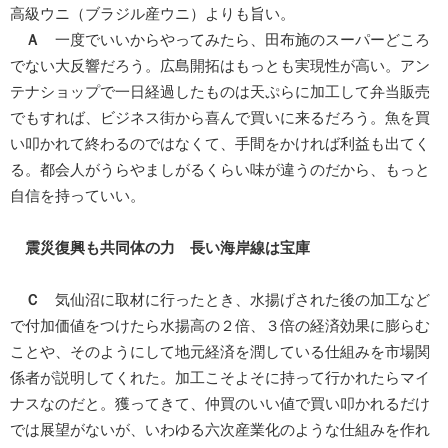
高級ウニ（ブラジル産ウニ）よりも旨い。
Ａ
一度でいいからやってみたら、田布施のスーパーどころ
でない大反響だろう。広島開拓はもっとも実現性が高い。アン
テナショップで一日経過したものは天ぷらに加工して弁当販売
でもすれば、ビジネス街から喜んで買いに来るだろう。魚を買
い叩かれて終わるのではなくて、手間をかければ利益も出てく
る。都会人がうらやましがるくらい味が違うのだから、もっと
自信を持っていい。
震災復興も共同体の力 長い海岸線は宝庫
Ｃ
気仙沼に取材に行ったとき、水揚げされた後の加工など
で付加価値をつけたら水揚高の２倍、３倍の経済効果に膨らむ
ことや、そのようにして地元経済を潤している仕組みを市場関
係者が説明してくれた。加工こそよそに持って行かれたらマイ
ナスなのだと。獲ってきて、仲買のいい値で買い叩かれるだけ
では展望がないが、いわゆる六次産業化のような仕組みを作れ