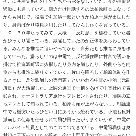
そこに共産党系列の子分たちが与党をなしていた。今の補償金
騒動にも通じている。側近だけ世話するのは柏原町長になって
からも同じで、役場でも加納一派というか柏原一族が出世した
り、身内ばかり職員採用したりしてひんしゅくを買っている。
Ｃ
３０年たってみて、大概、「反対派」を標榜していた者
がひっくり返っている。欺瞞していたのが正体をあらわしてい
る。みんなを推進に追いやってから、自分たちも推進に身を移
していった。嫌らしいのは中電で、反対派住民に甘言で誘いを
掛けて推進派町議に抜擢したり身内を崩したり、外側からも内
側からも推進に駆り立てていく。片山を降ろして柏原体制を作
るときに「反対派崩しの専門家」といわれる中電の小池（元副
所長）が大活躍した。上関の選挙で手柄をあげて中電社内で表
彰され、オーストラリア旅行をプレゼントされたり、凄腕の立
地マンとして知られている。柏原も頭が上がらないし、町議連
中でも楯突いたらひどい目にあうから恐れている。小池も反対
派崩しの使命を任せられて飛び回ったがうまくいかず、中電の
アルバイト社員としてのこのこ出てきている。中電退職後は奥
村組に天下っていたが辞め、今は上関工作のブローカーみたい