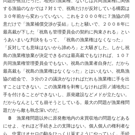
問題が焦点だった。地先の漁業権、ないしは共同漁業権に関係
する漁協のなかでは７対１で、祝島だけが反対している構図は
３０年前から変わっていない。これを２０００年に７漁協の同
意だけで「漁業補償交渉が妥結」したと騒いで、２００８年に
最高裁が下した「祝島も管理委員会の契約に拘束される」とい
うあいまいな判決をもって、「祝島の漁業権はなくなった」
「反対しても意味はないから諦めろ」と大騒ぎした。しかし祝
島の漁業権放棄が決定できるのは最高裁でもなければ、１０７
共同漁業権管理委員会でもない。祝島の漁業者自身だ。だから
最高裁も「祝島の漁業権はなくなった」とはいえない。祝島漁
協の総会で、３分の２の議決がなければだれも漁業権に手を出
すことはできない。この漁業権を剥奪しなければ田ノ浦地先に
手を付けることができないし、原発建設などメドが立たない。
だからなんとしても崩そうとしている。最大の問題が漁業権問
題だから敵も執念深いのだ。
Ｂ
漁業権問題以外に原発敷地内の未買収地の問題などある
にせよ、それほど手続き上の支障はない。個人個人の権利者な
ら、中電はオセロの駒をひっくり返すようにやっていく。手続