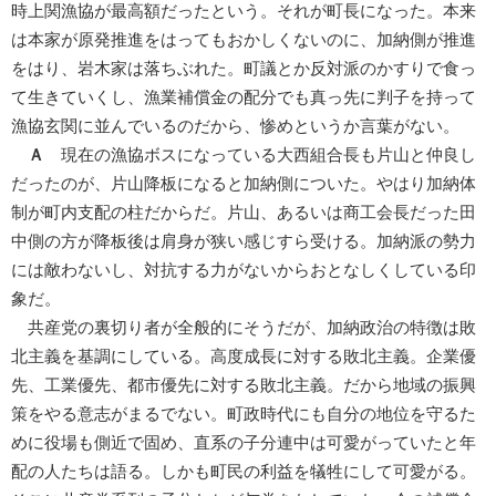
時上関漁協が最高額だったという。それが町長になった。本来
は本家が原発推進をはってもおかしくないのに、加納側が推進
をはり、岩木家は落ちぶれた。町議とか反対派のかすりで食っ
て生きていくし、漁業補償金の配分でも真っ先に判子を持って
漁協玄関に並んでいるのだから、惨めというか言葉がない。
Ａ
現在の漁協ボスになっている大西組合長も片山と仲良し
だったのが、片山降板になると加納側についた。やはり加納体
制が町内支配の柱だからだ。片山、あるいは商工会長だった田
中側の方が降板後は肩身が狭い感じすら受ける。加納派の勢力
には敵わないし、対抗する力がないからおとなしくしている印
象だ。
共産党の裏切り者が全般的にそうだが、加納政治の特徴は敗
北主義を基調にしている。高度成長に対する敗北主義。企業優
先、工業優先、都市優先に対する敗北主義。だから地域の振興
策をやる意志がまるでない。町政時代にも自分の地位を守るた
めに役場も側近で固め、直系の子分連中は可愛がっていたと年
配の人たちは語る。しかも町民の利益を犠牲にして可愛がる。