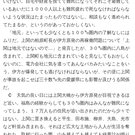
いけない。自宅や財産を捨てて難民になってそれこそ避難して
いるあいだに１０００人以上も難民疲れで死ななければならな
いような状況はたまったものではないし、相談もなく進められ
てたまるか、というのがあっておかしくない。
「地元」といっても少なくとも１００㌔圏内の了解なしには
ムリだ。上関の柏原町長が伊方原発の再稼働問題について「上
関は地元ではないので…」と発言したが、３０㌔圏内に八島が
含まれて、上関町も地元に含まれていると見なしてもおかしく
ないのに、電力会社に気を遣ってあんなバカみたいなことをい
う。伊方が爆発しても逃げなければならないが、その逆に上関
が事故を起こせば三十数㌔先の愛媛県にも影響が及びうる関係
だ。
Ｃ
天気の良い日には上関大橋から伊方原発が目視できるほ
ど近い。福島の経験からしても３０㌔圏内はみんなが難民にな
ってしまう。１７万人もの住民が追い出されたのだから少々で
はない。上関に置き換えると平生、田布施、柳井、大島、光市
など軒並み含まれる。それほど広大な土地から人人が生活を奪
われた。取材に行った際、山を越えても越えても線量計が鳴り