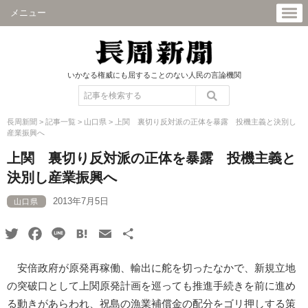
メニュー
いかなる権威にも屈することのない人民の言論機関
長周新聞
>
記事一覧
>
山口県
>
上関 裏切り反対派の正体を暴露 投機主義と決別し
産業振興へ
上関 裏切り反対派の正体を暴露 投機主義と
決別し産業振興へ
2013年7月5日
山口県
Twitter
Facebook
Line
Hatena
Email
共
有
安倍政府が原発再稼働、輸出に舵を切ったなかで、新規立地
の突破口として上関原発計画を巡っても推進手続きを前に進め
る動きがあらわれ、祝島の漁業補償金の配分をゴリ押しする策