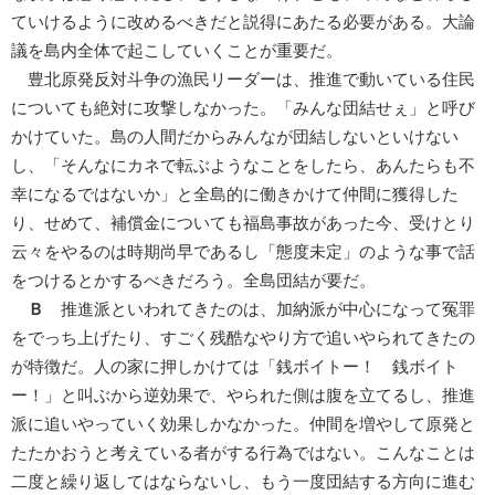
ていけるように改めるべきだと説得にあたる必要がある。大論
議を島内全体で起こしていくことが重要だ。
豊北原発反対斗争の漁民リーダーは、推進で動いている住民
についても絶対に攻撃しなかった。「みんな団結せぇ」と呼び
かけていた。島の人間だからみんなが団結しないといけない
し、「そんなにカネで転ぶようなことをしたら、あんたらも不
幸になるではないか」と全島的に働きかけて仲間に獲得した
り、せめて、補償金についても福島事故があった今、受けとり
云々をやるのは時期尚早であるし「態度未定」のような事で話
をつけるとかするべきだろう。全島団結が要だ。
Ｂ
推進派といわれてきたのは、加納派が中心になって冤罪
をでっち上げたり、すごく残酷なやり方で追いやられてきたの
が特徴だ。人の家に押しかけては「銭ボイトー！ 銭ボイト
ー！」と叫ぶから逆効果で、やられた側は腹を立てるし、推進
派に追いやっていく効果しかなかった。仲間を増やして原発と
たたかおうと考えている者がする行為ではない。こんなことは
二度と繰り返してはならないし、もう一度団結する方向に進む