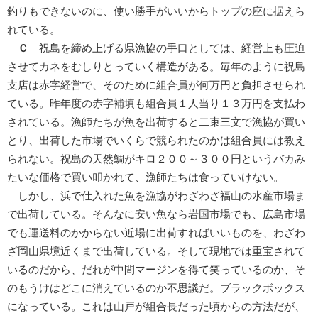
釣りもできないのに、使い勝手がいいからトップの座に据えら
れている。
Ｃ
祝島を締め上げる県漁協の手口としては、経営上も圧迫
させてカネをむしりとっていく構造がある。毎年のように祝島
支店は赤字経営で、そのために組合員が何万円と負担させられ
ている。昨年度の赤字補填も組合員１人当り１３万円を支払わ
されている。漁師たちが魚を出荷すると二束三文で漁協が買い
とり、出荷した市場でいくらで競られたのかは組合員には教え
られない。祝島の天然鯛がキロ２００～３００円というバカみ
たいな価格で買い叩かれて、漁師たちは食っていけない。
しかし、浜で仕入れた魚を漁協がわざわざ福山の水産市場ま
で出荷している。そんなに安い魚なら岩国市場でも、広島市場
でも運送料のかからない近場に出荷すればいいものを、わざわ
ざ岡山県境近くまで出荷している。そして現地では重宝されて
いるのだから、だれが中間マージンを得て笑っているのか、そ
のもうけはどこに消えているのか不思議だ。ブラックボックス
になっている。これは山戸が組合長だった頃からの方法だが、