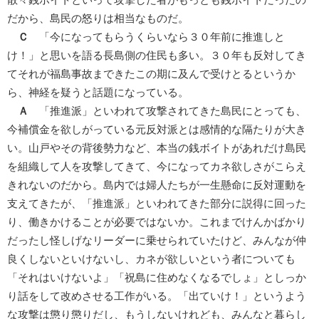
だから、島民の怒りは相当なものだ。
Ｃ
「今になってもらうくらいなら３０年前に推進しと
け！」と思いを語る長島側の住民も多い。３０年も反対してき
てそれが福島事故まできたこの期に及んで受けとるというか
ら、神経を疑うと話題になっている。
Ａ
「推進派」といわれて攻撃されてきた島民にとっても、
今補償金を欲しがっている元反対派とは感情的な隔たりが大き
い。山戸やその背後勢力など、本当の銭ボイトがあれだけ島民
を組織して人を攻撃してきて、今になってカネ欲しさがこらえ
きれないのだから。島内では婦人たちが一生懸命に反対運動を
支えてきたが、「推進派」といわれてきた部分に説得に回った
り、働きかけることが必要ではないか。これまでけんかばかり
だったし怪しげなリーダーに乗せられていたけど、みんなが仲
良くしないといけないし、カネが欲しいという者についても
「それはいけないよ」「祝島に住めなくなるでしょ」としっか
り話をして改めさせる工作がいる。「出ていけ！」というよう
な攻撃は懲り懲りだし、もうしないけれども、みんなと暮らし