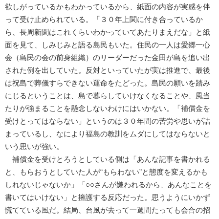
欲しがっているかもわかっているから、紙面の内容が実感を伴
って受け止められている。「３０年上関に付き合っているか
ら、長周新聞はこれくらいわかっていてあたりまえだな」と紙
面を見て、しみじみと語る島民もいた。住民の一人は愛郷一心
会（島民の会の前身組織）のリーダーだった金田が島を追い出
された例を出していた。反対といっていたが実は推進で、最後
は祝島で葬儀すらできない運命をたどった。島民の願いを踏み
にじるということは、島で暮らしていけなくなることや、風当
たりが強まることを懸念しないわけにはいかない。「補償金を
受けとってはならない」というのは３０年間の苦労や思いが詰
まっているし、なにより福島の教訓をムダにしてはならないと
いう思いが強い。
補償金を受けとろうとしている側は「あんな記事を書かれる
と、もらおうとしていた人が“もらわない”と態度を変えるかも
しれないじゃないか」「○○さんが嫌われるから、あんなことを
書いてはいけない」と擁護する反応だった。思うようにいかず
慌てている風だ。結局、台風が去って一週間たっても会合の招