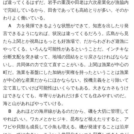
ば違ってくるはずだ。岩手の重茂や田老は六次産業化が漁協内
で完結しているから、田舎であっても高給とりが多い。そのか
わりよく働いている。
Ａ
力を発揮できるような状態ができて、知恵を出したり発
言できるようになれば、状況は違ってくるだろう。広島から見
たら上関とか祝島はもっとも好漁場で、だからわざわざ遊漁に
やってくる。いろんな可能性があるということだ。インチキな
分断支配を突き破って、地域の団結をとり戻さなければならな
いし、共同体の力で立て直すことがいる。上関は漁業が中心の
町だ。漁業を基盤にした加納が実権を持ったということは漁業
が中心的な産業だからにほかならない。投機主義をとり除いて
立て直していけば可能性はいくらでもある。大きなカネもうけ
はできなくても、年寄りがあれだけ多くても住みやすいのだ。
海と山があればやっていける。
Ｂ
あれほどの海岸線があるのだから、磯を大切に管理して
やればいい。ワカメとかヒジキ、昆布など植えたりすると、ア
ワビや貝類も成長して小魚も増える。磯が発達することは沿岸