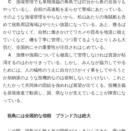
Ｃ
漁場管理でも単独漁協の角島では灯台から夜の見張りも
やっているし、自前の高速船を走らせて警戒にあたっている。
そのような漁場管理をやらないから、松山あたりの海賊船も含
めて祝島周辺海域はやりたい放題になっている。あと、獲るば
かりではなくて、自然に働きかけてワカメや昆布を地道に植え
ていくなど、磯を丁寧に管理しつつ育てるようなとりくみも大
切だ。全国的にその重要性が注目されはじめている。
Ａ
漁獲や漁期についても徹底して管理しなければ資源が枯
渇するのはわかりきっている。しかし、みんなが協力してやる
ためには、人の犠牲のうえに自分だけがイイ事をしてやろうと
か加納派のような投機的なのは規制しないといけない。これと
たたかって共同体の団結を強めれば展望が出てくる。投機主義
を原発推進で動員し、国、県なりが支えていることが障害にな
っている。
祝島には全国的な信頼 ブランド力は絶大
この間、祝島でも敵と友の関係がはっきりしてきた。県は敵