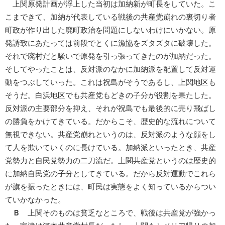
上関原発計画が浮上した当初は加納新が町長をしていた。こ
こまできて、加納が代表している戦後の共産党崩れの裏切り者
町政が作り出した廃町政治を問題にしないわけにいかない。原
発誘致にあたっては前段でとくに漁協をズタズタに破壊した。
それで廃村だと騒いで原発を引っ張ってきたのが加納だった。
そしてやったことは、反対派のなかに加納派を配置して反対運
動をつぶしていった。これは祝島がそうであるし、上関地区も
そうだ。白浜地区でも共産党もどきの子分が役割を果たした。
反対派の主要部分を抑え、それが祝島でも最後的に売り飛ばし
の勝負をかけてきている。だからこそ、歴史的な流れについて
無視できない。共産党崩れというのは、反対派のような顔をし
て人を欺いていくのに長けている。加納派といったとき、共産
党勢力と自民党勢力の二刀流だ。上関共産党というのは歴史的
に加納自民党の子分としてきている。だから反対運動でこれら
が旗を振ったときには、町民は実態をよく知っているからつい
ていかなかった。
Ｂ
上関そのものは貧乏なところで、戦後は共産党が強かっ