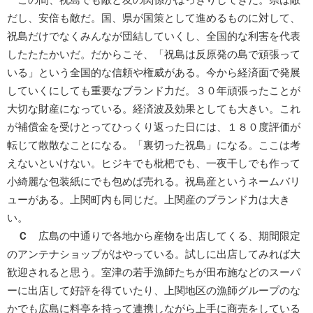
だし、安倍も敵だ。国、県が国策として進めるものに対して、
祝島だけでなくみんなが団結していくし、全国的な利害を代表
したたたかいだ。だからこそ、「祝島は反原発の島で頑張って
いる」という全国的な信頼や権威がある。今から経済面で発展
していくにしても重要なブランド力だ。３０年頑張ったことが
大切な財産になっている。経済波及効果としても大きい。これ
が補償金を受けとってひっくり返った日には、１８０度評価が
転じて散散なことになる。「裏切った祝島」になる。ここは考
えないといけない。ヒジキでも枇杷でも、一夜干しでも作って
小綺麗な包装紙にでも包めば売れる。祝島産というネームバリ
ューがある。上関町内も同じだ。上関産のブランド力は大き
い。
Ｃ
広島の中通りで各地から産物を出店してくる、期間限定
のアンテナショップがはやっている。試しに出店してみれば大
歓迎されると思う。室津の若手漁師たちが田布施などのスーパ
ーに出店して好評を得ていたり、上関地区の漁師グループのな
かでも広島に料亭を持って連携しながら上手に商売をしている