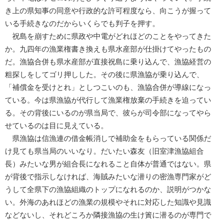
き上の県知事の同意や行政的な許可程度なら、向こうが握って
いる手続きなのだからいくらでも判子を押す。
祝島を崩すために県政や中電がどれほどのことをやってきた
か。九四年の漁業権書き換えも県水産部が仕掛けてやったもの
だ。漁協合併も県水産部が直接祝島に乗り込んで、漁協経営の
粗探しをしてゴリ押しした。その後に県漁協が乗り込んで、
「補償金を受けとれ」としつこいのも、漁協合併が導線になっ
ている。今は県漁協が代行して漁業権放棄の手続きを迫ってい
る。その背後にいるのが県当局で、彼らが司令部になってやら
せているのは目に見えている。
県漁協は信漁連の借金帳消しで補助金をもらっている関係だ
け見ても県当局のいいなり。だいたい森友（旧室津漁協組合
長）みたいな男が組合長になれること自体が普通ではない。県
が背後で指示しなければ、海賊みたいな潜りの密漁専門家がど
うして全県下の漁協組織のトップになれるのか、説明がつかな
い。外海のあれほどの漁業の規模やそれに対応した知識や見識
などないし、それどころか隣接漁協の生け簀に潜るのが専門で