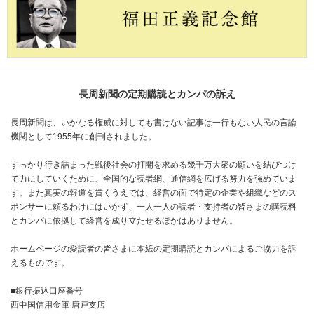
長周新聞の定期購読とカンパの訴え
長周新聞は、いかなる権威に対しても書けない記事は一行もない人民の言論
機関として1955年に創刊されました。
すっかり行き詰まった戦後社会の打開を求める幾千万大衆の願いを結びつけ
て力にしていくために、全国的な読者網、通信網を広げる努力を強めていま
す。また真実の報道を貫くうえでは、経営の面で特定の企業や組織などのス
ポンサーに頼るわけにはいかず、一人一人の読者・支持者の皆さまの購読料
とカンパに依拠して経営を成り立たせるほかはありません。
ホームページの愛読者の皆さまに本紙の定期購読とカンパによるご協力を訴
えるものです。
■銀行振込口座番号
西中国信用金庫 唐戸支店