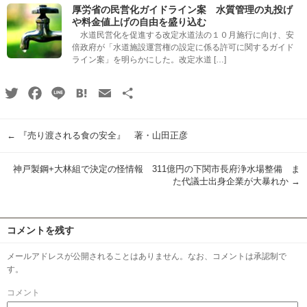
厚労省の民営化ガイドライン案 水質管理の丸投げ
や料金値上げの自由を盛り込む
水道民営化を促進する改定水道法の１０月施行に向け、安
倍政府が「水道施設運営権の設定に係る許可に関するガイド
ライン案」を明らかにした。改定水道 […]
Twitter
Facebook
Line
Hatena
Email
共
有
←
『売り渡される食の安全』 著・山田正彦
神戸製鋼+大林組で決定の怪情報 311億円の下関市長府浄水場整備 ま
た代議士出身企業が大暴れか
→
コメントを残す
メールアドレスが公開されることはありません。なお、コメントは承認制で
す。
コメント