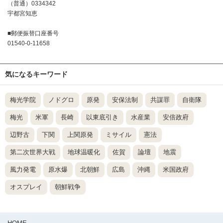
（普通）0334342
宇都宮知恵
■郵便振替口座番号
01540-0-11658
気になるキーワード
梅光学院
ノドグロ
原発
安保法制
共謀罪
自衛隊
梅光
米軍
長崎
以東底引き
水産業
安倍政府
辺野古
下関
上関原発
ミサイル
憲法
第二次世界大戦
地球温暖化
佐賀
論壇
地震
風力発電
原水爆
北朝鮮
広島
沖縄
米国政府
オスプレイ
朝鮮戦争