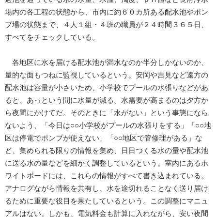
場内の各工程の状態から、市内に約６０カ所ある配水池やポン
プ場の状態まで、４人１組・４班の職員が２４時間３６５日、
すべてをチェックしている。
各地区に水を届ける配水池が満水なのか半分しかないのか、
量的な面もつねに監視しているという。安岡や吉見など遠方の
配水池は容量が小さいため、小学校でプールの水張りなどがあ
ると、あっという間に水量が減る。水需要が高まるのは夕方か
ら夜間にかけてだ。そのときに「水がない」という事態になら
ないよう、「今日は○○小学校がプールの水張りをする」「○○地
区は停電でポンプが使えない」「○○地区で管修理がある」な
ど、集められる限りの情報を集め、日日つくる水の量や配水池
に送る水の量などを細かく調整しているという。室内にあるホ
ワイトボードには、これらの情報がすべて書き込まれている。
アナログながら情報を共有し、水を途切れることなく送り届け
るために重要な役目を果たしているという。この調整にマニュ
アルはない。しかも、電気料金も計算に入れながら、安い夜間