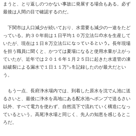
まうと、とり返しのつかない事故に発展する場合もある。必ず
最後は人間の目で確認するのだ。
下関市は人口減少が続いており、水需要も減少の一途をたど
っている。約３０年前は１日平均１０万立法㍍の水を生産して
いたが、現在は１日８万立法㍍になっているという。長年現場
を担う職員に聞くと、かつては夏場になると使用水量が上がっ
ていたが、近年では２０１６年１月２５日に起きた水道管の凍
結破裂による漏水で１日１１万㌧を記録したのが最大だとい
う。
もう一点、長府浄水場内では、到着した原水を沈でん池に送
るさいと、最後に浄水を高地にある配水池へポンプで送るさい
以外、すべて電力を使わず、自然流下で流れていく構造になっ
ているという。高尾浄水場と同じく、先人の知恵を感じるとこ
ろだ。