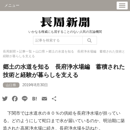
メニュー
いかなる権威にも屈することのない人民の言論機関
長周新聞
>
記事一覧
>
山口県
>
郷土の水道を知る 長府浄水場編 蓄積された技術と
経験が暮らしを支える
郷土の水道を知る 長府浄水場編 蓄積された
技術と経験が暮らしを支える
2019年8月30日
山口県
Twitter
Facebook
Line
Hatena
Email
共
有
下関市では水道水の８０％の供給を長府浄水場が担ってい
る。どのようにして蛇口まで水が届いているのか、明治期に築
造された高尾浄水場に続き、長府浄水場を訪ねた。