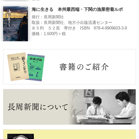
海に生きる 本州最西端・下関の漁業密着ルポ
発行：長周新聞社
取扱：長周新聞社、地方小出版流通センター
Ｂ５判 ５２頁 帯付き ISBN 978-4-9909603-3-9
価格：1,600円＋税