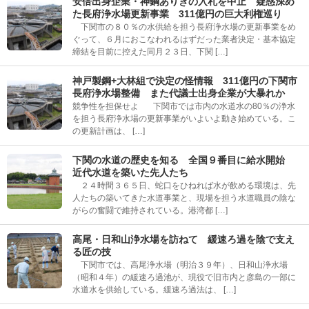
安倍出身企業・神鋼ありきの入札を中止 疑惑深め
た長府浄水場更新事業 311億円の巨大利権巡り
下関市の８０％の水供給を担う長府浄水場の更新事業をめ
ぐって、６月におこなわれるはずだった業者決定・基本協定
締結を目前に控えた同月２３日、下関 […]
神戸製鋼+大林組で決定の怪情報 311億円の下関市
長府浄水場整備 また代議士出身企業が大暴れか
競争性を担保せよ 下関市では市内の水道水の80％の浄水
を担う長府浄水場の更新事業がいよいよ動き始めている。こ
の更新計画は、 […]
下関の水道の歴史を知る 全国９番目に給水開始
近代水道を築いた先人たち
２４時間３６５日、蛇口をひねれば水が飲める環境は、先
人たちの築いてきた水道事業と、現場を担う水道職員の陰な
がらの奮闘で維持されている。港湾都 […]
高尾・日和山浄水場を訪ねて 緩速ろ過を陰で支え
る匠の技
下関市では、高尾浄水場（明治３９年）、日和山浄水場
（昭和４年）の緩速ろ過池が、現役で旧市内と彦島の一部に
水道水を供給している。緩速ろ過法は、 […]