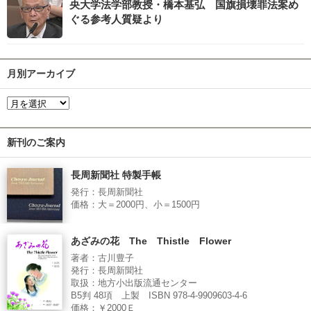
央大学法学部教授・橋本基弘 国旗損壊罪法案め
ぐる参考人質疑より
月別アーカイブ
新刊のご案内
長周新聞社 特製手帳
発行：長周新聞社
価格：大＝2000円、小＝1500円
あざみの花 The Thistle Flower
著者：古川豊子
発行：長周新聞社
取扱：地方小出版流通センター
B5判 48項 上製 ISBN 978-4-9909603-4-6
価格：￥2000Ｅ