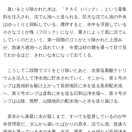
臭いをとり除かれた水は、「ＰＡＣ（パック）」という凝集
剤を注入され、沈でん池へと送られる。巨大な沈でん池の中央
はゆっくりと回転している。攪拌すると、水中を浮遊している
小さなゴミが塊（フロック）になり、重さによって底に沈でん
していくのだという。第一段階のゴミがとり除かれた上澄み
が、急速ろ過池へと流れていき、今度は砂の層を通って目で見
てわかるほど、きれいな水になって出てくる。
こうして二段階でゴミをとり除いたあと、次亜塩素酸ナトリ
ウムを注入して浄水池に貯水されていく。そこから、第１号ポ
ンプは急傾斜を駆け上がって長府地区に水を送る長府配水池
へ、第２号ポンプは彦島に水を送る日和山浄水場へ、第３号ポ
ンプは山陰、熊野、山陽地区の配水池へと水を送り届ける。
原水から家庭に水が届くまで、すべてを監督しているのが中
央管理室だ。ダムから届いたばかりの原水、沈でん池、急速ろ
過池を通っている水の水量、水温、濁度、ｐＨ値など長府浄水