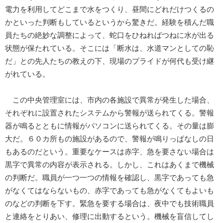
電力を利用してどこまで水をつくり、昼間にどれだけつくるの
かといった判断もしているというから驚きだ。経験を積んだ職
員たちの絶妙な調整によって、蛇口をひねればつねに水が出る
状態が保たれている。そこには「断水は、水道マンとしての恥
だ」との先人たちの教えの下、現場のプライドが何代も受け継
がれている。
この中央管理室には、市内の各施設で異常が発生した場合、
それぞれに設置されたシステムから警報が送られてくる。警報
器が鳴るとともに情報がパソコンに送られてくる。その量は膨
大だ。６０カ所もの施設があるので、警報が鳴りっぱなしの日
もあるのだという。重要なケースは赤字、急を要さない場合は
黒字で異常の内容が表示される。しかし、これはあくまで機械
の判断だ。職員が一つ一つの情報を確認し、黒字であっても急
がなくてはならないもの、赤字であっても急がなくてもよいも
のなどの判断を下す。緊急を要する場合は、夜中でも技術職員
と連絡をとりあい、修理に出動するという。機械を盲信してし