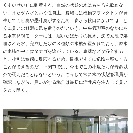
くすいせい）に到着する。自然の状態の水はもちろん飲めな
い。またダム水という性質上、夏場には植物プランクトンが発
生してカビ臭や墨汁臭がするため、春から秋口にかけては、と
くに臭いの解消に気を遣うのだという。中央管理室のなかにあ
る水質監視モニターには、届いたばかりの原水、沈でん池で処
理された水、完成した水の３種類の水槽が置かれており、原水
の水槽の中にはタナゴを泳がせている。農薬などが混入する
と、小魚は敏感に反応するため、目視ですぐに危険を察知する
ことができるのだ。下関市では、今までこの小魚たちが寿命以
外で死んだことはないという。こうして常に水の状態を職員が
確認しながら、臭いがする場合は最初に活性炭を注入して臭い
をとり除く。