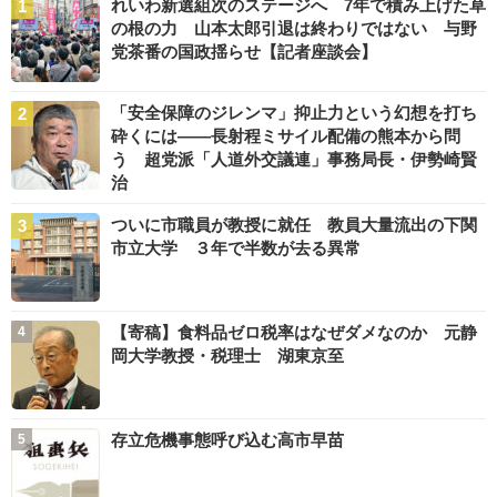
れいわ新選組次のステージへ 7年で積み上げた草
の根の力 山本太郎引退は終わりではない 与野
党茶番の国政揺らせ【記者座談会】
「安全保障のジレンマ」抑止力という幻想を打ち
砕くには――長射程ミサイル配備の熊本から問
う 超党派「人道外交議連」事務局長・伊勢崎賢
治
ついに市職員が教授に就任 教員大量流出の下関
市立大学 ３年で半数が去る異常
【寄稿】食料品ゼロ税率はなぜダメなのか 元静
岡大学教授・税理士 湖東京至
存立危機事態呼び込む高市早苗