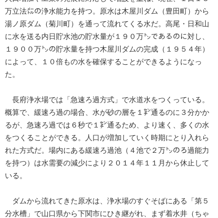
万立法㍍の浄水能力を持つ。原水は木屋川ダム（豊田町）から
湯ノ原ダム（菊川町）を通って流れてくる水だ。高尾・日和山
に水を送る内日貯水池の貯水量が１９０万㌧であるのに対し、
１９００万㌧の貯水量を持つ木屋川ダムの完成（１９５４年）
によって、１０倍もの水を確保することができるようになっ
た。
長府浄水場では「急速ろ過方式」で水道水をつくっている。
概算で、緩速ろ過の場合、水が砂の層を１㌢通るのに３分かか
るが、急速ろ過では６秒で１㌢通るため、より速く、多くの水
をつくることができる。人口が増加していく時期にとり入れら
れた方式だ。場内にある緩速ろ過池（４池で２万㌧のろ過能力
を持つ）は水需要の減少により２０１４年１１月から休止して
いる。
ダムから流れてきた原水は、浄水場のすぐそばにある「第５
分水槽」で山口県から下関市にひき継がれ、まず着水井（ちゃ