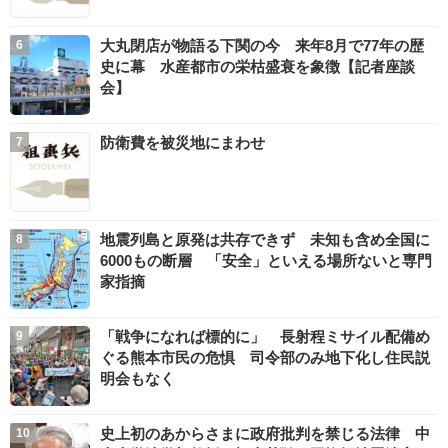
大丸閉店が物語る下関の今 来年8月で77年の歴
史に幕 水産都市の栄枯盛衰を象徴【記者座談
会】
防衛費を被災地にまわせ
地震列島と原発は共存できず 未知も含め全国に
6000もの断層 「安全」といえる場所ないと専門
家指摘
「戦争になれば標的に」 長射程ミサイル配備め
ぐる熊本市民の危惧 司令部のみ地下化し住民説
明会もなく
史上初のあからさまに政府批判を禁じる法律 中