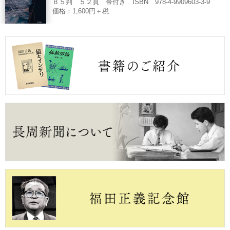
Ｂ５判 ５２頁 帯付き ISBN 978-4-9909603-3-9
価格：1,600円＋税