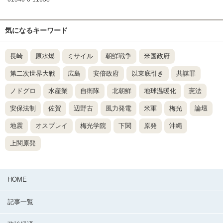
気になるキーワード
長崎
原水爆
ミサイル
朝鮮戦争
米国政府
第二次世界大戦
広島
安倍政府
以東底引き
共謀罪
ノドグロ
水産業
自衛隊
北朝鮮
地球温暖化
憲法
安保法制
佐賀
辺野古
風力発電
米軍
梅光
論壇
地震
オスプレイ
梅光学院
下関
原発
沖縄
上関原発
HOME
記事一覧