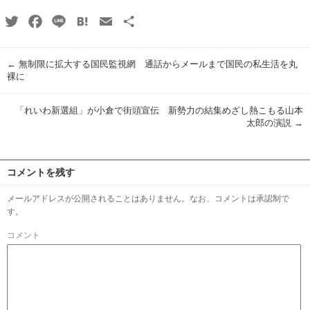
Twitter
Facebook
Line
Hatena
Email
共
有
←
無制限に拡大する国民監視網 通話からメールまで国民の私生活を丸
裸に
「れいわ新選組」が小倉で街頭宣伝 新勢力の結集めざし熱こもる山本
太郎の演説
→
コメントを残す
メールアドレスが公開されることはありません。なお、コメントは承認制で
す。
コメント