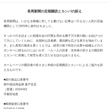
長周新聞の定期購読とカンパの訴え
長周新聞は、いかなる権威に対しても書けない記事は一行もない人民の言論
機関として1955年に創刊されました。
すっかり行き詰まった戦後社会の打開を求める幾千万大衆の願いを結びつけ
て力にしていくために、全国的な読者網、通信網を広げる努力を強めていま
す。また真実の報道を貫くうえでは、経営の面で特定の企業や組織などのス
ポンサーに頼るわけにはいかず、一人一人の読者・支持者の皆さまの購読料
とカンパに依拠して経営を成り立たせるほかはありません。
ホームページの愛読者の皆さまに本紙の定期購読とカンパによるご協力を訴
えるものです。
■銀行振込口座番号
西中国信用金庫 唐戸支店
（普通）0334342
宇都宮知恵
■郵便振替口座番号
01540-0-11658