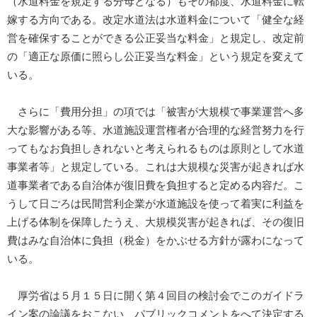
（水道料金を規定する分母となる）もその都度、水道料金に転
嫁する方向である。改定水道法は水道料金について「健全な経
営を確保することができる公正妥当な料金」と規定し、改定前
の「適正な原価に照らし公正妥当な料金」という規定を変えて
いる。
さらに「費用分担」の項では「被害が大規模で事業運営へ多
大な影響がある等、水道施設運営権者が合理的な経営努力を行
ってもなお負担しきれないと考えられるものは原則として水道
事業者等」と規定している。これは大規模な災害が起きれば水
道事業者である自治体が復旧費を負担すると定める内容だ。こ
うして日ごろは民間営利企業が水道施設を使って着実に利益を
上げる体制を保障したうえ、大規模災害が起きれば、その復旧
費はみな自治体に負担（税金）をかぶせる方針が露わになって
いる。
厚労省は５月１５日に開く第４回目の検討会でこのガイドラ
イン案の論議をおこない、パブリックコメントをへて決定する