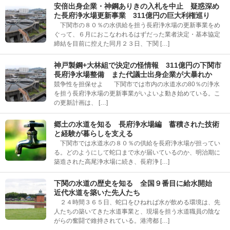
安倍出身企業・神鋼ありきの入札を中止 疑惑深め
た長府浄水場更新事業 311億円の巨大利権巡り
下関市の８０％の水供給を担う長府浄水場の更新事業をめ
ぐって、６月におこなわれるはずだった業者決定・基本協定
締結を目前に控えた同月２３日、下関 […]
神戸製鋼+大林組で決定の怪情報 311億円の下関市
長府浄水場整備 また代議士出身企業が大暴れか
競争性を担保せよ 下関市では市内の水道水の80％の浄水
を担う長府浄水場の更新事業がいよいよ動き始めている。こ
の更新計画は、 […]
郷土の水道を知る 長府浄水場編 蓄積された技術
と経験が暮らしを支える
下関市では水道水の８０％の供給を長府浄水場が担ってい
る。どのようにして蛇口まで水が届いているのか、明治期に
築造された高尾浄水場に続き、長府浄 […]
下関の水道の歴史を知る 全国９番目に給水開始
近代水道を築いた先人たち
２４時間３６５日、蛇口をひねれば水が飲める環境は、先
人たちの築いてきた水道事業と、現場を担う水道職員の陰な
がらの奮闘で維持されている。港湾都 […]