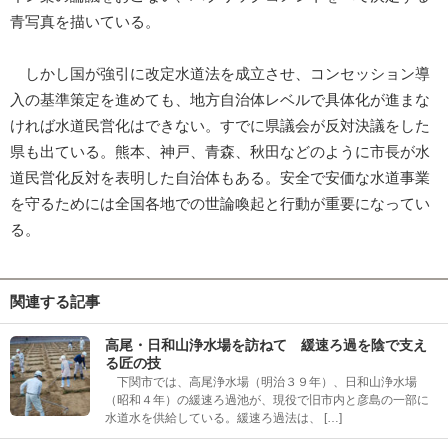
青写真を描いている。
しかし国が強引に改定水道法を成立させ、コンセッション導
入の基準策定を進めても、地方自治体レベルで具体化が進まな
ければ水道民営化はできない。すでに県議会が反対決議をした
県も出ている。熊本、神戸、青森、秋田などのように市長が水
道民営化反対を表明した自治体もある。安全で安価な水道事業
を守るためには全国各地での世論喚起と行動が重要になってい
る。
関連する記事
高尾・日和山浄水場を訪ねて 緩速ろ過を陰で支え
る匠の技
下関市では、高尾浄水場（明治３９年）、日和山浄水場
（昭和４年）の緩速ろ過池が、現役で旧市内と彦島の一部に
水道水を供給している。緩速ろ過法は、 […]