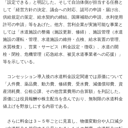
「設定できる」と明記した。そして自治体側が担当する任務と
して「経営方針の決定、議会への対応、認可の申請・届け出、
供給規定の策定、給水契約の締結、国庫補助の申請、水利使用
許可の申請」等をあげた。他方、営利企業が実施可能な事業と
しては「水道施設の整備（施設更新、修繕）、施設管理（水道
施設の運転・管理、水道施設の維持・点検、給水装置の管理、
水質検査）、営業・サービス（料金設定・徴収）、水道の開
栓・閉栓、危機管理（応急給水、被災水道事業者への応援）」
等を示している。
コンセッション導入後の水道料金設定関連では原価について
「人件費、薬品費、動力費、修繕費、受水費、減価償却費、資
産消耗費、公租公課、その他営業費用の合算額」を列記した。
原価には役員報酬や株主配当を含んでおり、無制限の水道料金
値上げを野放しにする内容である。
さらに料金は３～５年ごとに見直し、物価変動分や人口減少