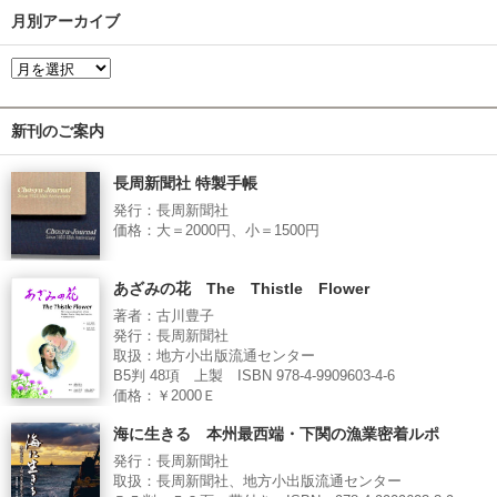
月別アーカイブ
新刊のご案内
長周新聞社 特製手帳
発行：長周新聞社
価格：大＝2000円、小＝1500円
あざみの花 The Thistle Flower
著者：古川豊子
発行：長周新聞社
取扱：地方小出版流通センター
B5判 48項 上製 ISBN 978-4-9909603-4-6
価格：￥2000Ｅ
海に生きる 本州最西端・下関の漁業密着ルポ
発行：長周新聞社
取扱：長周新聞社、地方小出版流通センター