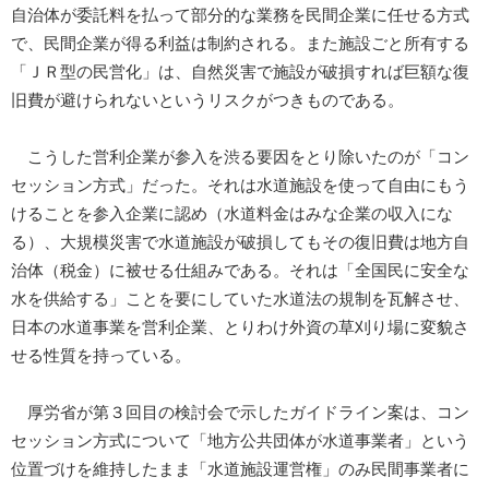
自治体が委託料を払って部分的な業務を民間企業に任せる方式
で、民間企業が得る利益は制約される。また施設ごと所有する
「ＪＲ型の民営化」は、自然災害で施設が破損すれば巨額な復
旧費が避けられないというリスクがつきものである。
こうした営利企業が参入を渋る要因をとり除いたのが「コン
セッション方式」だった。それは水道施設を使って自由にもう
けることを参入企業に認め（水道料金はみな企業の収入にな
る）、大規模災害で水道施設が破損してもその復旧費は地方自
治体（税金）に被せる仕組みである。それは「全国民に安全な
水を供給する」ことを要にしていた水道法の規制を瓦解させ、
日本の水道事業を営利企業、とりわけ外資の草刈り場に変貌さ
せる性質を持っている。
厚労省が第３回目の検討会で示したガイドライン案は、コン
セッション方式について「地方公共団体が水道事業者」という
位置づけを維持したまま「水道施設運営権」のみ民間事業者に