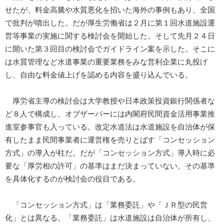
せたが、料金高騰や水質悪化を招いた海外の事例もあり、全国
で批判が噴出した。だが厚生労働省は２月に第１回水道施設運
営等事業の実施に関する検討会を開始した。そして先月２４日
に開いた第３回目の検討会でガイドライン案を示した。そこに
は水質管理など水道事業の重要業務をみな営利企業に丸投げ
し、自由な料金値上げを認める内容を盛り込んでいる。
厚労省主導の検討会は大学教授や日本政策投資銀行関係者な
ど８人で構成し、オブザーバーには内閣府民間資金活用事業推
進室参事官も入っている。改定水道法は水道施設を自治体が保
有したまま民間事業者に運営権を売りとばす「コンセッション
方式」の導入が柱だ。だが「コンセッション方式」導入時に必
要な「厚労相の許可」の基準はまだ決まっていない。その基準
を具体化するのが検討会の役目である。
「コンセッション方式」は「業務委託」や「ＪＲ型の民営
化」とは異なる。「業務委託」は水道施設は自治体が所有し、