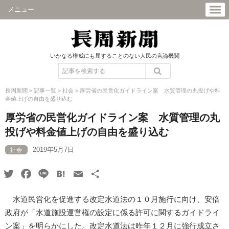
メニュー
いかなる権威にも屈することのない人民の言論機関
長周新聞
>
記事一覧
>
社会
>
厚労省の民営化ガイドライン案 水質管理の丸投げや料
金値上げの自由を盛り込む
厚労省の民営化ガイドライン案 水質管理の丸
投げや料金値上げの自由を盛り込む
2019年5月7日
社会
Twitter
Facebook
Line
Hatena
Email
共
有
水道民営化を促進する改定水道法の１０月施行に向け、安倍
政府が「水道施設運営権の設定に係る許可に関するガイドライ
ン案」を明らかにした。改定水道法は昨年１２月に強行成立さ