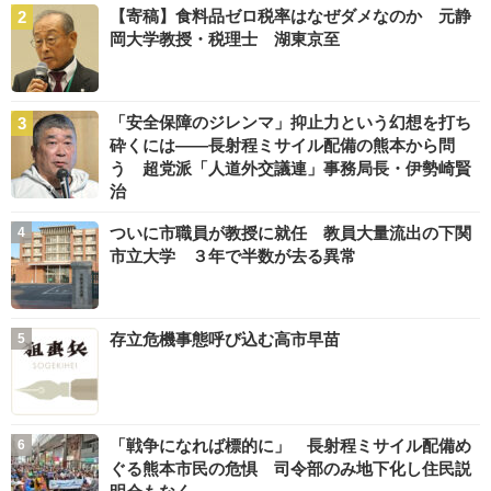
【寄稿】食料品ゼロ税率はなぜダメなのか 元静
岡大学教授・税理士 湖東京至
「安全保障のジレンマ」抑止力という幻想を打ち
砕くには――長射程ミサイル配備の熊本から問
う 超党派「人道外交議連」事務局長・伊勢崎賢
治
ついに市職員が教授に就任 教員大量流出の下関
市立大学 ３年で半数が去る異常
存立危機事態呼び込む高市早苗
「戦争になれば標的に」 長射程ミサイル配備め
ぐる熊本市民の危惧 司令部のみ地下化し住民説