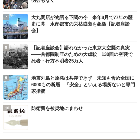
明会もなく
大丸閉店が物語る下関の今 来年8月で77年の歴
史に幕 水産都市の栄枯盛衰を象徴【記者座談
会】
【記者座談会】語れなかった東京大空襲の真実
――首都圏制圧のための大虐殺 130回の空襲で
死者・行方不明者25万人
地震列島と原発は共存できず 未知も含め全国に
6000もの断層 「安全」といえる場所ないと専門
家指摘
防衛費を被災地にまわせ