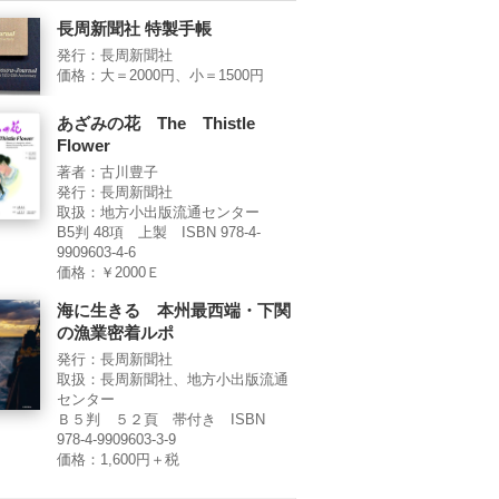
長周新聞社 特製手帳
発行：長周新聞社
価格：大＝2000円、小＝1500円
あざみの花 The Thistle
Flower
著者：古川豊子
発行：長周新聞社
取扱：地方小出版流通センター
B5判 48項 上製 ISBN 978-4-
9909603-4-6
価格：￥2000Ｅ
海に生きる 本州最西端・下関
の漁業密着ルポ
発行：長周新聞社
取扱：長周新聞社、地方小出版流通
センター
Ｂ５判 ５２頁 帯付き ISBN
978-4-9909603-3-9
価格：1,600円＋税