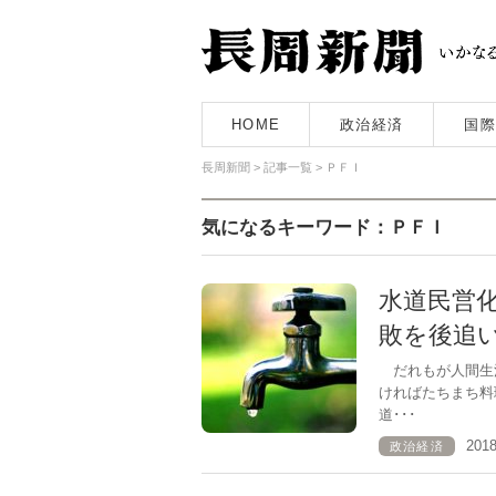
HOME
政治経済
国際
長周新聞
>
記事一覧
>
ＰＦＩ
気になるキーワード：ＰＦＩ
水道民営
敗を後追
だれもが人間生
ければたちまち料
道･･･
201
政治経済