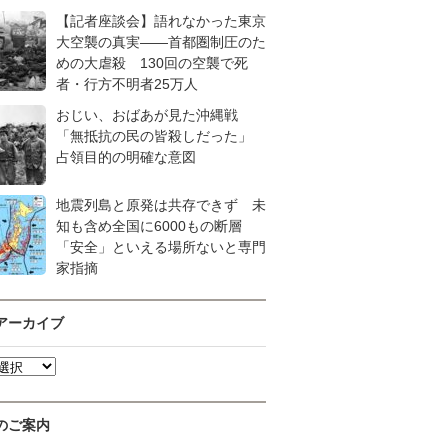
【記者座談会】語れなかった東京
大空襲の真実――首都圏制圧のた
めの大虐殺 130回の空襲で死
者・行方不明者25万人
おじい、おばあが見た沖縄戦
「無抵抗の民の皆殺しだった」
占領目的の明確な意図
地震列島と原発は共存できず 未
知も含め全国に6000もの断層
「安全」といえる場所ないと専門
家指摘
アーカイブ
のご案内