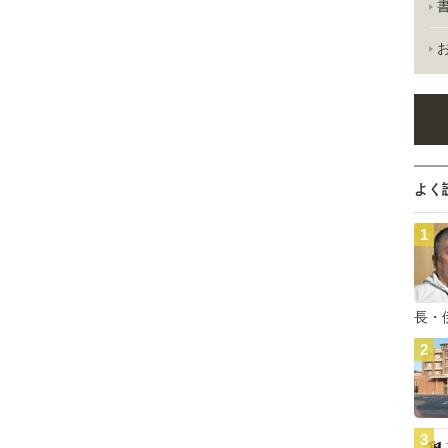
よく
長・