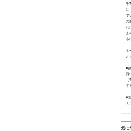
千
に
て
の
わ
ま
る
ホ
と
■
西
（普
宇
■
01
気に