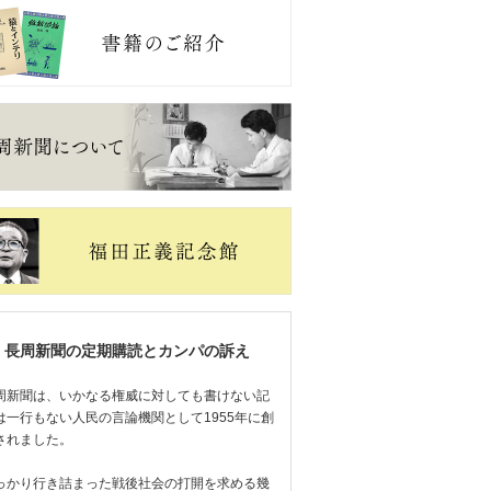
長周新聞の定期購読とカンパの訴え
周新聞は、いかなる権威に対しても書けない記
は一行もない人民の言論機関として1955年に創
されました。
っかり行き詰まった戦後社会の打開を求める幾