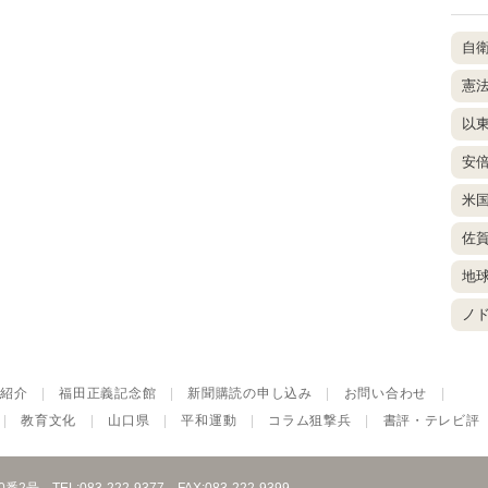
自
憲
以
安
米
佐
地
ノ
紹介
|
福田正義記念館
|
新聞購読の申し込み
|
お問い合わせ
|
|
教育文化
|
山口県
|
平和運動
|
コラム狙撃兵
|
書評・テレビ評