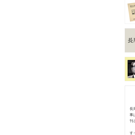
長
事
刊
す