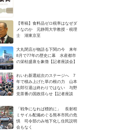
【寄稿】食料品ゼロ税率はなぜダ
メなのか 元静岡大学教授・税理
士 湖東京至
大丸閉店が物語る下関の今 来年
8月で77年の歴史に幕 水産都市
の栄枯盛衰を象徴【記者座談会】
れいわ新選組次のステージへ 7
年で積み上げた草の根の力 山本
太郎引退は終わりではない 与野
党茶番の国政揺らせ【記者座談
「戦争になれば標的に」 長射程
ミサイル配備めぐる熊本市民の危
惧 司令部のみ地下化し住民説明
会もなく