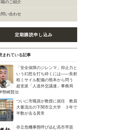
書籍のご紹介
お問い合わせ
定期購読申し込み
読まれている記事
「安全保障のジレンマ」抑止力と
いう幻想を打ち砕くには――長射
程ミサイル配備の熊本から問う
超党派「人道外交議連」事務局
伊勢崎賢治
ついに市職員が教授に就任 教員
大量流出の下関市立大学 ３年で
半数が去る異常
存立危機事態呼び込む高市早苗