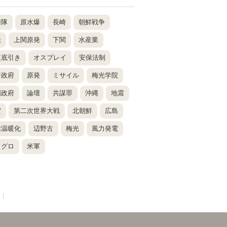
衛隊
原水爆
長崎
朝鮮戦争
法
上関原発
下関
水産業
東底引き
オスプレイ
安保法制
倍政府
原発
ミサイル
梅光学院
国政府
論壇
共謀罪
沖縄
地震
賀
第二次世界大戦
北朝鮮
広島
球温暖化
辺野古
梅光
風力発電
ドグロ
米軍
|