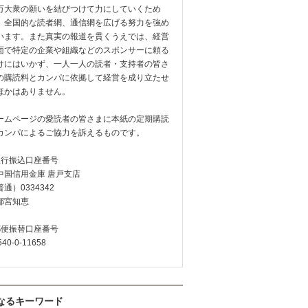
万大衆の願いを結びつけて力にしていくため
、全国的な読者網、通信網を広げる努力を強め
います。また真実の報道を貫くうえでは、経営
面で特定の企業や組織などのスポンサーに頼る
けにはいかず、一人一人の読者・支持者の皆さ
の購読料とカンパに依拠して経営を成り立たせ
ほかはありません。
ームページの愛読者の皆さまに本紙の定期購読
カンパによるご協力を訴えるものです。
銀行振込口座番号
中国信用金庫 唐戸支店
通）0334342
都宮知恵
郵便振替口座番号
540-0-11658
なるキーワード