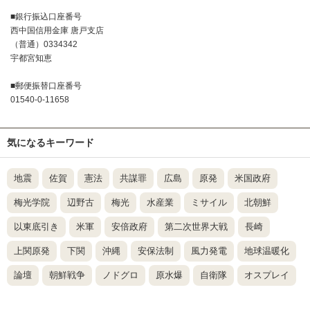
■銀行振込口座番号
西中国信用金庫 唐戸支店
（普通）0334342
宇都宮知恵
■郵便振替口座番号
01540-0-11658
気になるキーワード
地震
佐賀
憲法
共謀罪
広島
原発
米国政府
梅光学院
辺野古
梅光
水産業
ミサイル
北朝鮮
以東底引き
米軍
安倍政府
第二次世界大戦
長崎
上関原発
下関
沖縄
安保法制
風力発電
地球温暖化
論壇
朝鮮戦争
ノドグロ
原水爆
自衛隊
オスプレイ