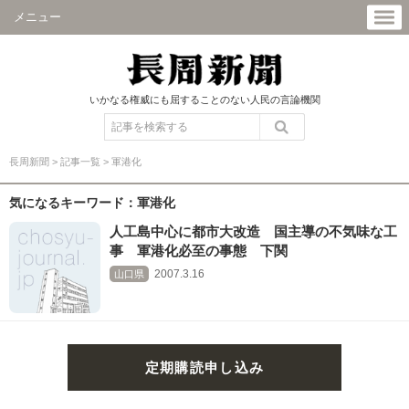
メニュー
いかなる権威にも屈することのない人民の言論機関
長周新聞
>
記事一覧
>
軍港化
気になるキーワード：軍港化
人工島中心に都市大改造 国主導の不気味な工
事 軍港化必至の事態 下関
2007.3.16
山口県
定期購読申し込み