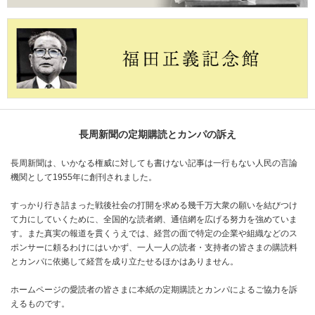
長周新聞の定期購読とカンパの訴え
長周新聞は、いかなる権威に対しても書けない記事は一行もない人民の言論
機関として1955年に創刊されました。
すっかり行き詰まった戦後社会の打開を求める幾千万大衆の願いを結びつけ
て力にしていくために、全国的な読者網、通信網を広げる努力を強めていま
す。また真実の報道を貫くうえでは、経営の面で特定の企業や組織などのス
ポンサーに頼るわけにはいかず、一人一人の読者・支持者の皆さまの購読料
とカンパに依拠して経営を成り立たせるほかはありません。
ホームページの愛読者の皆さまに本紙の定期購読とカンパによるご協力を訴
えるものです。