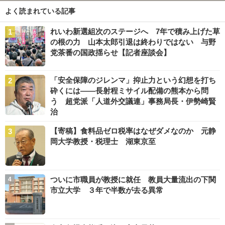
よく読まれている記事
れいわ新選組次のステージへ 7年で積み上げた草
の根の力 山本太郎引退は終わりではない 与野
党茶番の国政揺らせ【記者座談会】
「安全保障のジレンマ」抑止力という幻想を打ち
砕くには――長射程ミサイル配備の熊本から問
う 超党派「人道外交議連」事務局長・伊勢崎賢
治
【寄稿】食料品ゼロ税率はなぜダメなのか 元静
岡大学教授・税理士 湖東京至
ついに市職員が教授に就任 教員大量流出の下関
市立大学 ３年で半数が去る異常