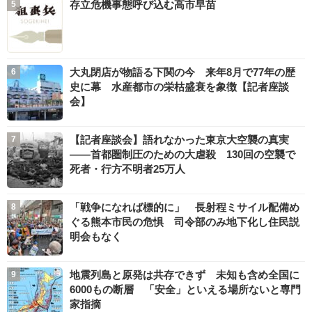
存立危機事態呼び込む高市早苗
大丸閉店が物語る下関の今 来年8月で77年の歴
史に幕 水産都市の栄枯盛衰を象徴【記者座談
会】
【記者座談会】語れなかった東京大空襲の真実
――首都圏制圧のための大虐殺 130回の空襲で
死者・行方不明者25万人
「戦争になれば標的に」 長射程ミサイル配備め
ぐる熊本市民の危惧 司令部のみ地下化し住民説
明会もなく
地震列島と原発は共存できず 未知も含め全国に
6000もの断層 「安全」といえる場所ないと専門
家指摘