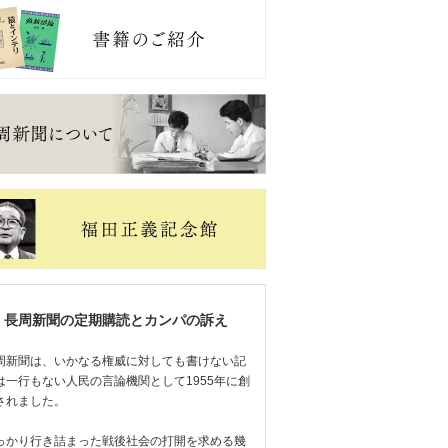
長周新聞の定期購読とカンパの訴え
周新聞は、いかなる権威に対しても書けない記
は一行もない人民の言論機関として1955年に創
されました。
っかり行き詰まった戦後社会の打開を求める幾