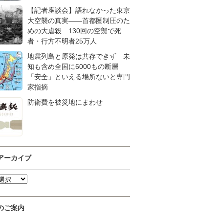
【記者座談会】語れなかった東京
大空襲の真実――首都圏制圧のた
めの大虐殺 130回の空襲で死
者・行方不明者25万人
地震列島と原発は共存できず 未
知も含め全国に6000もの断層
「安全」といえる場所ないと専門
家指摘
防衛費を被災地にまわせ
アーカイブ
のご案内