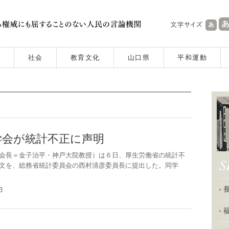
社会
教育文化
山口県
平和運動
学会が統計不正に声明
会長＝金子治平・神戸大院教授）は６日、厚生労働省の統計不
文を、総務省統計委員会の西村清彦委員長に提出した。同学
.13