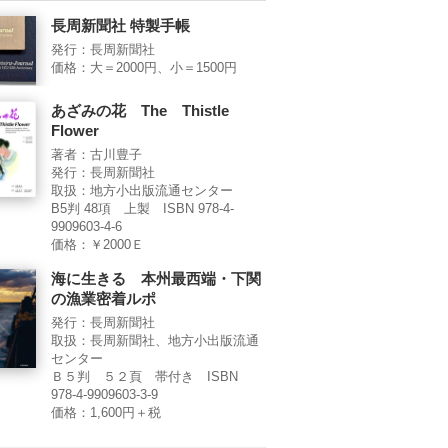
長周新聞社 特製手帳
発行：長周新聞社
価格：大＝2000円、小＝1500円
あざみの花 The Thistle
Flower
著者：古川豊子
発行：長周新聞社
取扱：地方小出版流通センター
B5判 48項 上製 ISBN 978-4-
9909603-4-6
価格：￥2000Ｅ
海に生きる 本州最西端・下関
の漁業密着ルポ
発行：長周新聞社
取扱：長周新聞社、地方小出版流通
センター
Ｂ５判 ５２頁 帯付き ISBN
978-4-9909603-3-9
価格：1,600円＋税