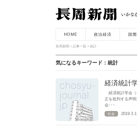
HOME
政治経済
国際
長周新聞
>
記事一覧
>
統計
気になるキーワード：統計
経済統計
経済統計学会（
正を批判する声明
会･･･
2019.3
社会