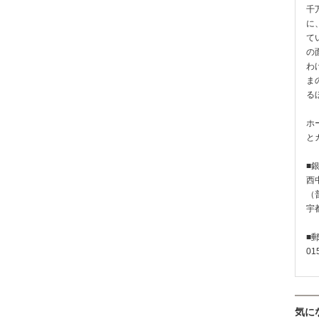
千
に
て
の
わ
ま
る
ホ
と
■
西
（普
宇
■
01
気に