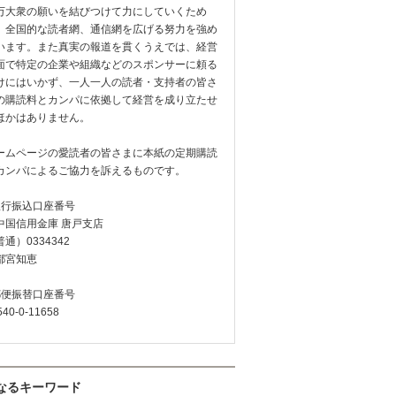
万大衆の願いを結びつけて力にしていくため
、全国的な読者網、通信網を広げる努力を強め
います。また真実の報道を貫くうえでは、経営
面で特定の企業や組織などのスポンサーに頼る
けにはいかず、一人一人の読者・支持者の皆さ
の購読料とカンパに依拠して経営を成り立たせ
ほかはありません。
ームページの愛読者の皆さまに本紙の定期購読
カンパによるご協力を訴えるものです。
銀行振込口座番号
中国信用金庫 唐戸支店
通）0334342
都宮知恵
郵便振替口座番号
540-0-11658
なるキーワード