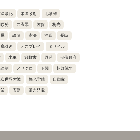
球温暖化
米国政府
北朝鮮
関原発
共謀罪
佐賀
梅光
水爆
論壇
憲法
沖縄
長崎
東底引き
オスプレイ
ミサイル
震
米軍
辺野古
原発
安倍政府
保法制
ノドグロ
下関
朝鮮戦争
二次世界大戦
梅光学院
自衛隊
産業
広島
風力発電
|