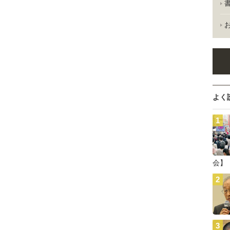
よく
会】