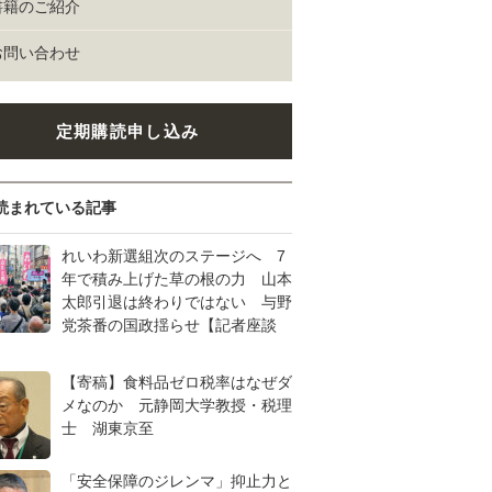
書籍のご紹介
お問い合わせ
定期購読申し込み
読まれている記事
れいわ新選組次のステージへ 7
年で積み上げた草の根の力 山本
太郎引退は終わりではない 与野
党茶番の国政揺らせ【記者座談
【寄稿】食料品ゼロ税率はなぜダ
メなのか 元静岡大学教授・税理
士 湖東京至
「安全保障のジレンマ」抑止力と