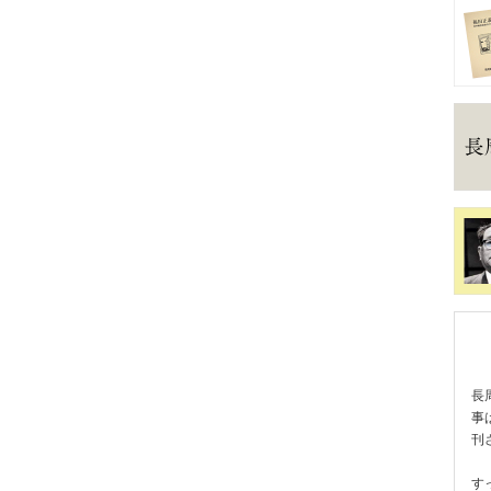
長
事
刊
す