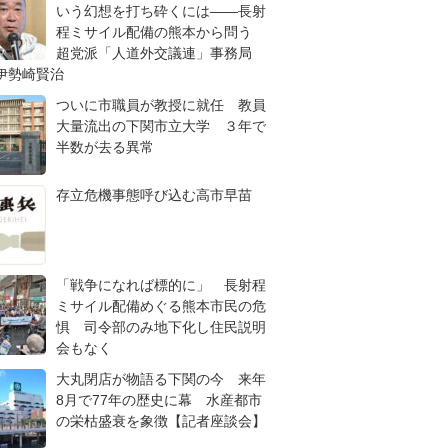
いう幻想を打ち砕くには――長射
程ミサイル配備の熊本から問う
超党派「人道外交議連」事務局
伊勢崎賢治
ついに市職員が教授に就任 教員
大量流出の下関市立大学 ３年で
半数が去る異常
存立危機事態呼び込む高市早苗
「戦争になれば標的に」 長射程
ミサイル配備めぐる熊本市民の危
惧 司令部のみ地下化し住民説明
会もなく
大丸閉店が物語る下関の今 来年
8月で77年の歴史に幕 水産都市
の栄枯盛衰を象徴【記者座談会】