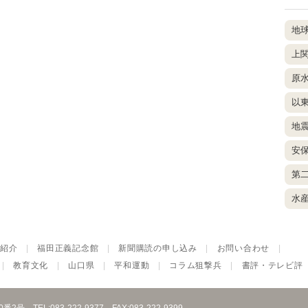
地
上
原
以
地
安
第
水
紹介
|
福田正義記念館
|
新聞購読の申し込み
|
お問い合わせ
|
|
教育文化
|
山口県
|
平和運動
|
コラム狙撃兵
|
書評・テレビ評