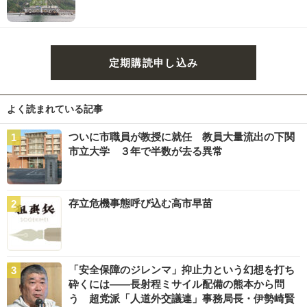
定期購読申し込み
よく読まれている記事
ついに市職員が教授に就任 教員大量流出の下関
市立大学 ３年で半数が去る異常
存立危機事態呼び込む高市早苗
「安全保障のジレンマ」抑止力という幻想を打ち
砕くには――長射程ミサイル配備の熊本から問
う 超党派「人道外交議連」事務局長・伊勢崎賢