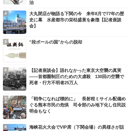
治
大丸閉店が物語る下関の今 来年8月で77年の歴
史に幕 水産都市の栄枯盛衰を象徴【記者座談
会】
“段ボールの国”からの脱却
【記者座談会】語れなかった東京大空襲の真実
――首都圏制圧のための大虐殺 130回の空襲で
死者・行方不明者25万人
「戦争になれば標的に」 長射程ミサイル配備め
ぐる熊本市民の危惧 司令部のみ地下化し住民説
明会もなく
海峡花火大会でVIP席（下関会場）の異様さが話