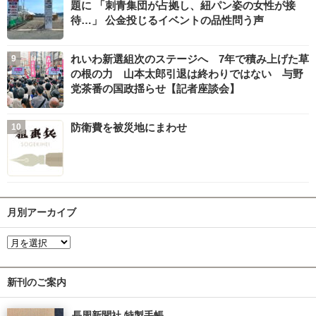
題に 「刺青集団が占拠し、紐パン姿の女性が接
待…」 公金投じるイベントの品性問う声
れいわ新選組次のステージへ 7年で積み上げた草
の根の力 山本太郎引退は終わりではない 与野
党茶番の国政揺らせ【記者座談会】
防衛費を被災地にまわせ
月別アーカイブ
新刊のご案内
長周新聞社 特製手帳