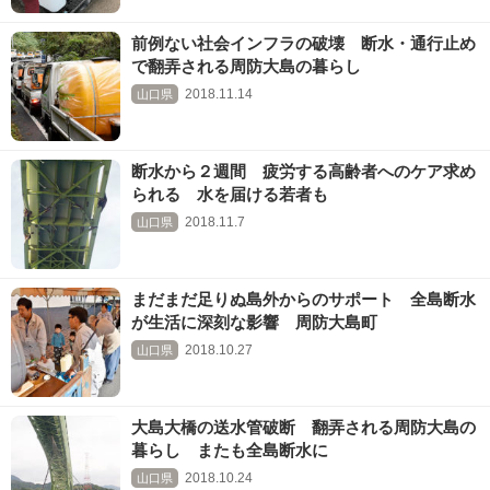
前例ない社会インフラの破壊 断水・通行止め
で翻弄される周防大島の暮らし
2018.11.14
山口県
断水から２週間 疲労する高齢者へのケア求め
られる 水を届ける若者も
2018.11.7
山口県
まだまだ足りぬ島外からのサポート 全島断水
が生活に深刻な影響 周防大島町
2018.10.27
山口県
大島大橋の送水管破断 翻弄される周防大島の
暮らし またも全島断水に
2018.10.24
山口県