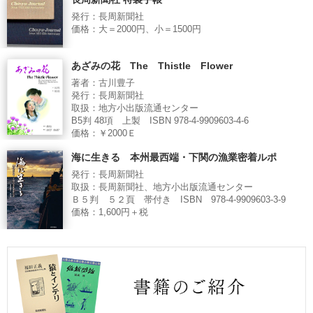
発行：長周新聞社
価格：大＝2000円、小＝1500円
あざみの花 The Thistle Flower
著者：古川豊子
発行：長周新聞社
取扱：地方小出版流通センター
B5判 48項 上製 ISBN 978-4-9909603-4-6
価格：￥2000Ｅ
海に生きる 本州最西端・下関の漁業密着ルポ
発行：長周新聞社
取扱：長周新聞社、地方小出版流通センター
Ｂ５判 ５２頁 帯付き ISBN 978-4-9909603-3-9
価格：1,600円＋税