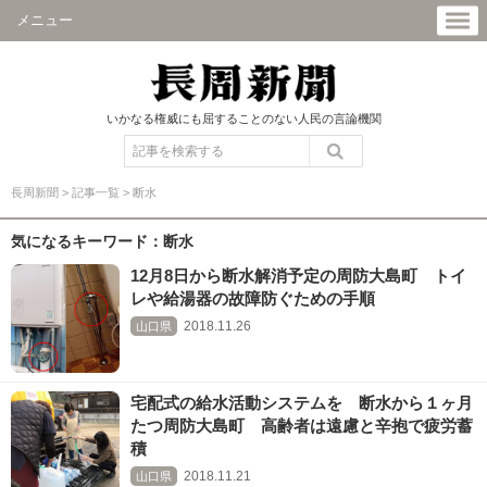
メニュー
いかなる権威にも屈することのない人民の言論機関
長周新聞
>
記事一覧
>
断水
気になるキーワード：断水
12月8日から断水解消予定の周防大島町 トイ
レや給湯器の故障防ぐための手順
2018.11.26
山口県
宅配式の給水活動システムを 断水から１ヶ月
たつ周防大島町 高齢者は遠慮と辛抱で疲労蓄
積
2018.11.21
山口県