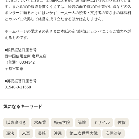
て力にしていくために、全国的な読者網、通信網を広げる努力を強めていま
す。また真実の報道を貫くうえでは、経営の面で特定の企業や組織などのス
ポンサーに頼るわけにはいかず、一人一人の読者・支持者の皆さまの購読料
とカンパに依拠して経営を成り立たせるほかはありません。
ホームページの愛読者の皆さまに本紙の定期購読とカンパによるご協力を訴
えるものです。
■銀行振込口座番号
西中国信用金庫 唐戸支店
（普通）0334342
宇都宮知恵
■郵便振替口座番号
01540-0-11658
気になるキーワード
以東底引き
水産業
梅光学院
論壇
ミサイル
佐賀
憲法
米軍
長崎
沖縄
第二次世界大戦
安保法制