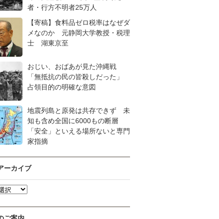
者・行方不明者25万人
【寄稿】食料品ゼロ税率はなぜダ
メなのか 元静岡大学教授・税理
士 湖東京至
おじい、おばあが見た沖縄戦
「無抵抗の民の皆殺しだった」
占領目的の明確な意図
地震列島と原発は共存できず 未
知も含め全国に6000もの断層
「安全」といえる場所ないと専門
家指摘
アーカイブ
のご案内