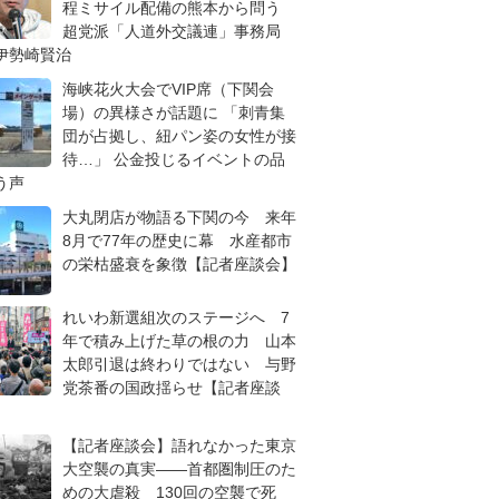
程ミサイル配備の熊本から問う
超党派「人道外交議連」事務局
伊勢崎賢治
海峡花火大会でVIP席（下関会
場）の異様さが話題に 「刺青集
団が占拠し、紐パン姿の女性が接
待…」 公金投じるイベントの品
う声
大丸閉店が物語る下関の今 来年
8月で77年の歴史に幕 水産都市
の栄枯盛衰を象徴【記者座談会】
れいわ新選組次のステージへ 7
年で積み上げた草の根の力 山本
太郎引退は終わりではない 与野
党茶番の国政揺らせ【記者座談
【記者座談会】語れなかった東京
大空襲の真実――首都圏制圧のた
めの大虐殺 130回の空襲で死