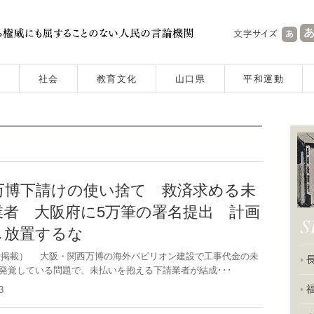
社会
教育文化
山口県
平和運動
万博下請けの使い捨て 救済求める未
業者 大阪府に5万筆の署名提出 計画
し放置するな
8日付掲載） 大阪・関西万博の海外パビリオン建設で工事代金の未
発覚している問題で、未払いを抱える下請業者が結成･･･
.23