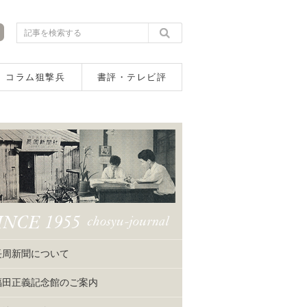
コラム狙撃兵
書評・テレビ評
長周新聞について
福田正義記念館のご案内