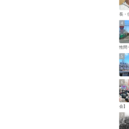
長・
性問
会】