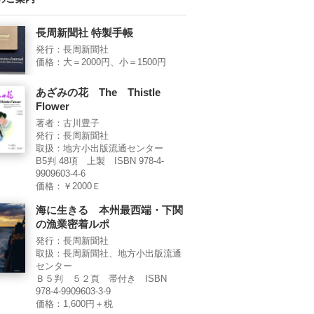
長周新聞社 特製手帳
発行：長周新聞社
価格：大＝2000円、小＝1500円
あざみの花 The Thistle
Flower
著者：古川豊子
発行：長周新聞社
取扱：地方小出版流通センター
B5判 48項 上製 ISBN 978-4-
9909603-4-6
価格：￥2000Ｅ
海に生きる 本州最西端・下関
の漁業密着ルポ
発行：長周新聞社
取扱：長周新聞社、地方小出版流通
センター
Ｂ５判 ５２頁 帯付き ISBN
978-4-9909603-3-9
価格：1,600円＋税