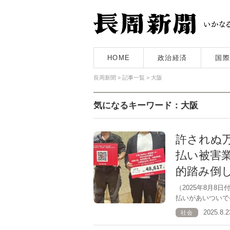
HOME
政治経済
国際
長周新聞
>
記事一覧
>
大阪
気になるキーワード：大阪
許されぬ
払い被害
的踏み倒
（2025年8月
払いがあいついで
2025.8
社会