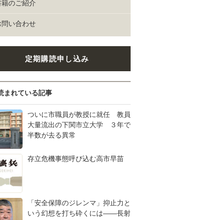
書籍のご紹介
お問い合わせ
定期購読申し込み
読まれている記事
ついに市職員が教授に就任 教員
大量流出の下関市立大学 ３年で
半数が去る異常
存立危機事態呼び込む高市早苗
「安全保障のジレンマ」抑止力と
いう幻想を打ち砕くには――長射