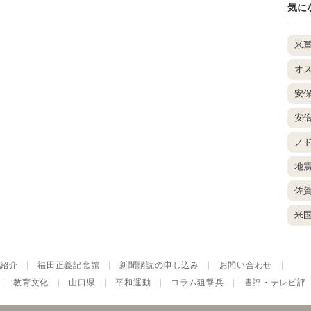
気に
米
オ
安
安
ノ
地
佐
米
紹介
|
福田正義記念館
|
新聞購読の申し込み
|
お問い合わせ
|
|
教育文化
|
山口県
|
平和運動
|
コラム狙撃兵
|
書評・テレビ評