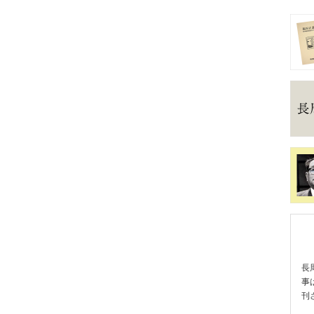
長
事
刊