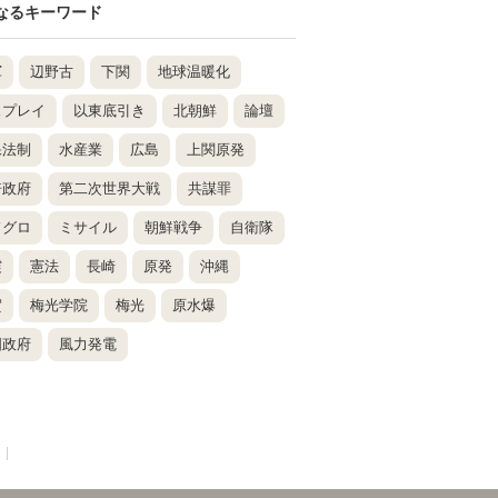
なるキーワード
軍
辺野古
下関
地球温暖化
スプレイ
以東底引き
北朝鮮
論壇
保法制
水産業
広島
上関原発
倍政府
第二次世界大戦
共謀罪
ドグロ
ミサイル
朝鮮戦争
自衛隊
震
憲法
長崎
原発
沖縄
賀
梅光学院
梅光
原水爆
国政府
風力発電
|