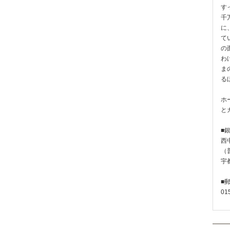
す
千
に
て
の
わ
ま
る
ホ
と
■
西
（普
宇
■
01