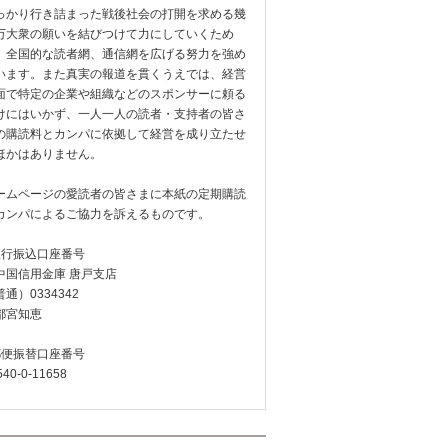
っかり行き詰まった戦後社会の打開を求める幾
万大衆の願いを結びつけて力にしていくため
、全国的な読者網、通信網を広げる努力を強め
います。また真実の報道を貫くうえでは、経営
面で特定の企業や組織などのスポンサーに頼る
けにはいかず、一人一人の読者・支持者の皆さ
の購読料とカンパに依拠して経営を成り立たせ
ほかはありません。
ームページの愛読者の皆さまに本紙の定期購読
カンパによるご協力を訴えるものです。
銀行振込口座番号
中国信用金庫 唐戸支店
通）0334342
都宮知恵
郵便振替口座番号
540-0-11658