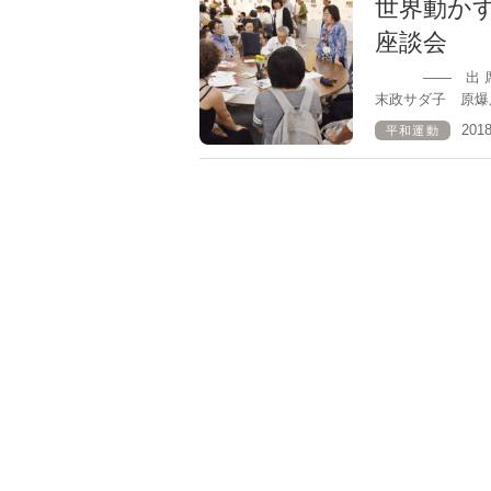
世界動か
座談会
―― 出 席 
末政サダ子 原爆
201
平和運動