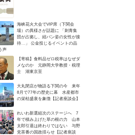
海峡花火大会でVIP席（下関会
場）の異様さが話題に 「刺青集
団が占拠し、紐パン姿の女性が接
待…」 公金投じるイベントの品
う声
【寄稿】食料品ゼロ税率はなぜダ
メなのか 元静岡大学教授・税理
士 湖東京至
大丸閉店が物語る下関の今 来年
8月で77年の歴史に幕 水産都市
の栄枯盛衰を象徴【記者座談会】
れいわ新選組次のステージへ 7
年で積み上げた草の根の力 山本
太郎引退は終わりではない 与野
党茶番の国政揺らせ【記者座談