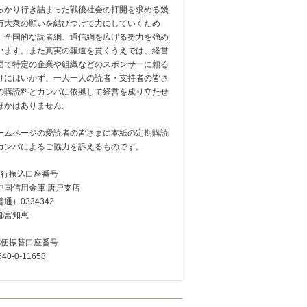
っかり行き詰まった戦後社会の打開を求める幾
万大衆の願いを結びつけて力にしていくため
、全国的な読者網、通信網を広げる努力を強め
います。また真実の報道を貫くうえでは、経営
面で特定の企業や組織などのスポンサーに頼る
けにはいかず、一人一人の読者・支持者の皆さ
の購読料とカンパに依拠して経営を成り立たせ
ほかはありません。
ームページの愛読者の皆さまに本紙の定期購読
カンパによるご協力を訴えるものです。
銀行振込口座番号
中国信用金庫 唐戸支店
通）0334342
都宮知恵
郵便振替口座番号
540-0-11658