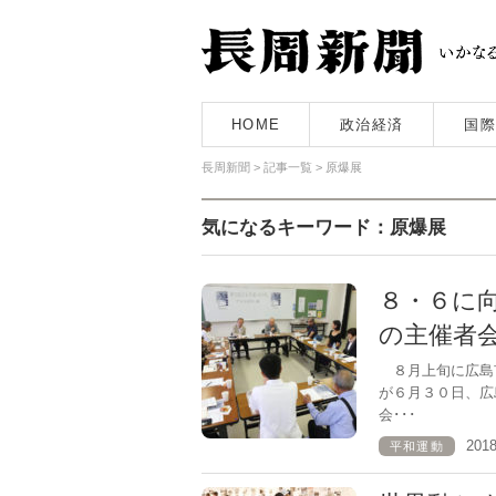
HOME
政治経済
国際
長周新聞
>
記事一覧
>
原爆展
気になるキーワード：原爆展
８・６に
の主催者
８月上旬に広島
が６月３０日、広
会･･･
201
平和運動