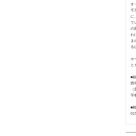
す
千
に
て
の
わ
ま
る
ホ
と
■
西
（普
宇
■
01