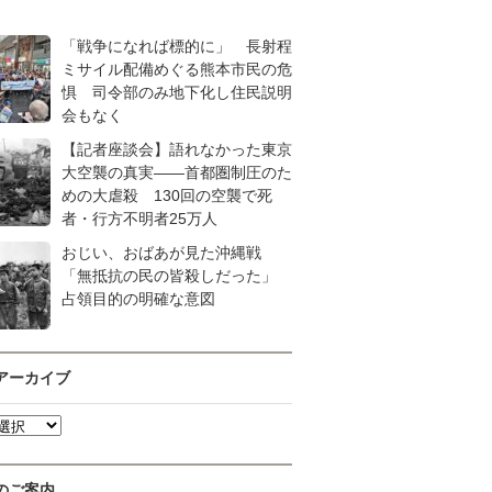
「戦争になれば標的に」 長射程
ミサイル配備めぐる熊本市民の危
惧 司令部のみ地下化し住民説明
会もなく
【記者座談会】語れなかった東京
大空襲の真実――首都圏制圧のた
めの大虐殺 130回の空襲で死
者・行方不明者25万人
おじい、おばあが見た沖縄戦
「無抵抗の民の皆殺しだった」
占領目的の明確な意図
アーカイブ
のご案内