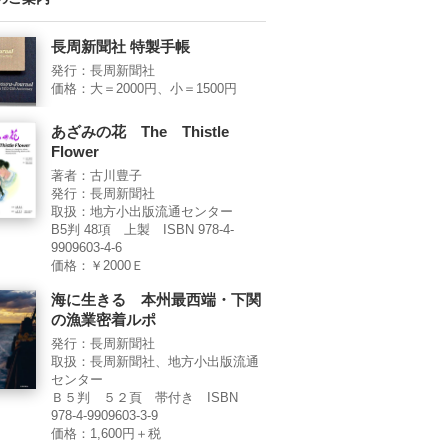
長周新聞社 特製手帳
発行：長周新聞社
価格：大＝2000円、小＝1500円
あざみの花 The Thistle
Flower
著者：古川豊子
発行：長周新聞社
取扱：地方小出版流通センター
B5判 48項 上製 ISBN 978-4-
9909603-4-6
価格：￥2000Ｅ
海に生きる 本州最西端・下関
の漁業密着ルポ
発行：長周新聞社
取扱：長周新聞社、地方小出版流通
センター
Ｂ５判 ５２頁 帯付き ISBN
978-4-9909603-3-9
価格：1,600円＋税