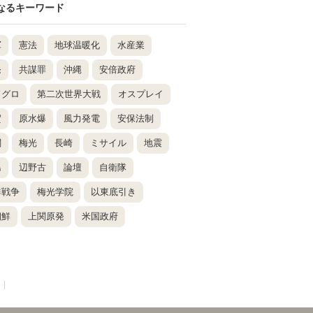
なるキーワード
軍
憲法
地球温暖化
水産業
発
共謀罪
沖縄
安倍政府
ドグロ
第二次世界大戦
オスプレイ
賀
原水爆
風力発電
安保法制
関
梅光
長崎
ミサイル
地震
島
辺野古
論壇
自衛隊
鮮戦争
梅光学院
以東底引き
朝鮮
上関原発
米国政府
|