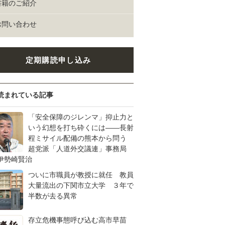
書籍のご紹介
お問い合わせ
定期購読申し込み
読まれている記事
「安全保障のジレンマ」抑止力と
いう幻想を打ち砕くには――長射
程ミサイル配備の熊本から問う
超党派「人道外交議連」事務局
伊勢崎賢治
ついに市職員が教授に就任 教員
大量流出の下関市立大学 ３年で
半数が去る異常
存立危機事態呼び込む高市早苗