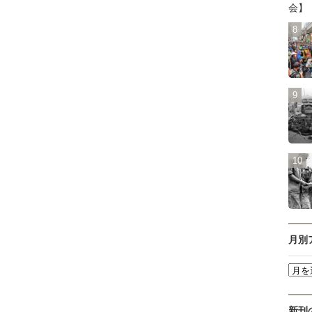
会】
月別
新刊