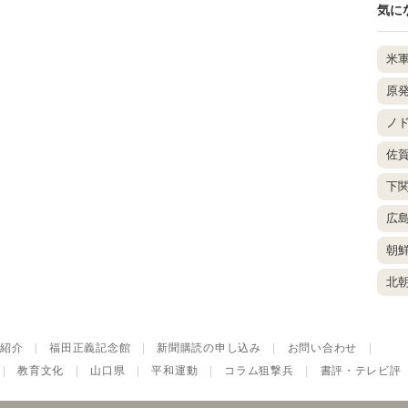
気に
米
原
ノ
佐
下
広
朝
北
紹介
|
福田正義記念館
|
新聞購読の申し込み
|
お問い合わせ
|
|
教育文化
|
山口県
|
平和運動
|
コラム狙撃兵
|
書評・テレビ評