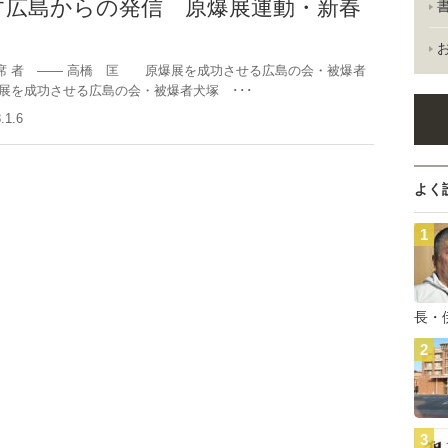
す広島からの発信 原爆展運動・新春
者 ―― 高橋 匡 原爆展を成功させる広島の会・被爆者
展を成功させる広島の会・被爆者犬塚 ･･･
8.1.6
よく
長・