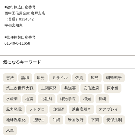
■銀行振込口座番号
西中国信用金庫 唐戸支店
（普通）0334342
宇都宮知恵
■郵便振替口座番号
01540-0-11658
気になるキーワード
憲法
論壇
原発
ミサイル
佐賀
広島
朝鮮戦争
第二次世界大戦
上関原発
共謀罪
安倍政府
原水爆
水産業
地震
北朝鮮
梅光学院
梅光
長崎
風力発電
ノドグロ
自衛隊
以東底引き
オスプレイ
地球温暖化
辺野古
沖縄
米国政府
下関
安保法制
米軍