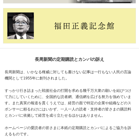
長周新聞の定期購読とカンパの訴え
長周新聞は、いかなる権威に対しても書けない記事は一行もない人民の言論
機関として1955年に創刊されました。
すっかり行き詰まった戦後社会の打開を求める幾千万大衆の願いを結びつけ
て力にしていくために、全国的な読者網、通信網を広げる努力を強めていま
す。また真実の報道を貫くうえでは、経営の面で特定の企業や組織などのス
ポンサーに頼るわけにはいかず、一人一人の読者・支持者の皆さまの購読料
とカンパに依拠して経営を成り立たせるほかはありません。
ホームページの愛読者の皆さまに本紙の定期購読とカンパによるご協力を訴
えるものです。