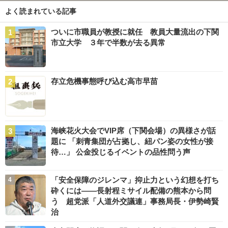
よく読まれている記事
ついに市職員が教授に就任 教員大量流出の下関
市立大学 ３年で半数が去る異常
存立危機事態呼び込む高市早苗
海峡花火大会でVIP席（下関会場）の異様さが話
題に 「刺青集団が占拠し、紐パン姿の女性が接
待…」 公金投じるイベントの品性問う声
「安全保障のジレンマ」抑止力という幻想を打ち
砕くには――長射程ミサイル配備の熊本から問
う 超党派「人道外交議連」事務局長・伊勢崎賢
治