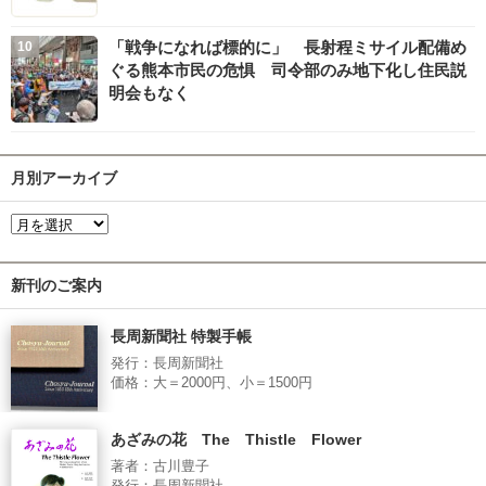
「戦争になれば標的に」 長射程ミサイル配備め
ぐる熊本市民の危惧 司令部のみ地下化し住民説
明会もなく
月別アーカイブ
新刊のご案内
長周新聞社 特製手帳
発行：長周新聞社
価格：大＝2000円、小＝1500円
あざみの花 The Thistle Flower
著者：古川豊子