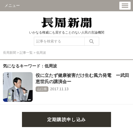
メニュー
いかなる権威にも屈することのない人民の言論機関
長周新聞
>
記事一覧
>
低周波
気になるキーワード：低周波
役に立たず健康被害だけ生む風力発電 ー武田
恵世氏の講演会ー
2017.11.13
山口県
定期購読申し込み