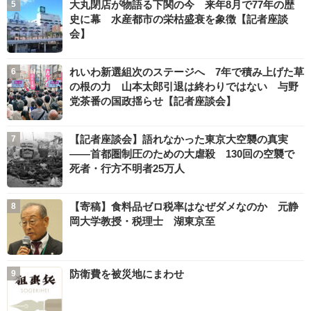
大丸閉店が物語る下関の今 来年8月で77年の歴
史に幕 水産都市の栄枯盛衰を象徴【記者座談
会】
れいわ新選組次のステージへ 7年で積み上げた草
の根の力 山本太郎引退は終わりではない 与野
党茶番の国政揺らせ【記者座談会】
【記者座談会】語れなかった東京大空襲の真実
――首都圏制圧のための大虐殺 130回の空襲で
死者・行方不明者25万人
【寄稿】食料品ゼロ税率はなぜダメなのか 元静
岡大学教授・税理士 湖東京至
防衛費を被災地にまわせ