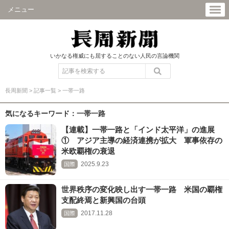
メニュー
いかなる権威にも屈することのない人民の言論機関
長周新聞
>
記事一覧
>
一帯一路
気になるキーワード：一帯一路
【連載】一帯一路と「インド太平洋」の進展
① アジア主導の経済連携が拡大 軍事依存の
米欧覇権の衰退
2025.9.23
国際
世界秩序の変化映し出す一帯一路 米国の覇権
支配終焉と新興国の台頭
2017.11.28
国際