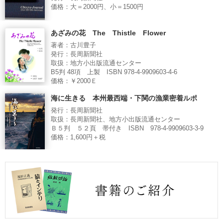
価格：大＝2000円、小＝1500円
あざみの花 The Thistle Flower
著者：古川豊子
発行：長周新聞社
取扱：地方小出版流通センター
B5判 48項 上製 ISBN 978-4-9909603-4-6
価格：￥2000Ｅ
海に生きる 本州最西端・下関の漁業密着ルポ
発行：長周新聞社
取扱：長周新聞社、地方小出版流通センター
Ｂ５判 ５２頁 帯付き ISBN 978-4-9909603-3-9
価格：1,600円＋税