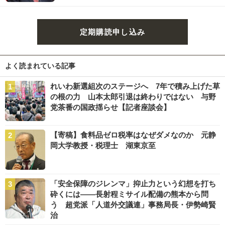
定期購読申し込み
よく読まれている記事
れいわ新選組次のステージへ 7年で積み上げた草
の根の力 山本太郎引退は終わりではない 与野
党茶番の国政揺らせ【記者座談会】
【寄稿】食料品ゼロ税率はなぜダメなのか 元静
岡大学教授・税理士 湖東京至
「安全保障のジレンマ」抑止力という幻想を打ち
砕くには――長射程ミサイル配備の熊本から問
う 超党派「人道外交議連」事務局長・伊勢崎賢
治