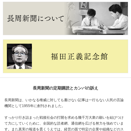
長周新聞の定期購読とカンパの訴え
長周新聞は、いかなる権威に対しても書けない記事は一行もない人民の言論
機関として1955年に創刊されました。
すっかり行き詰まった戦後社会の打開を求める幾千万大衆の願いを結びつけ
て力にしていくために、全国的な読者網、通信網を広げる努力を強めていま
す。また真実の報道を貫くうえでは、経営の面で特定の企業や組織などのス