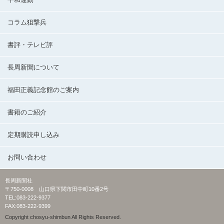
コラム狙撃兵
書評・テレビ評
長周新聞について
福田正義記念館のご案内
書籍のご紹介
定期購読申し込み
お問い合わせ
長周新聞社
〒750-0008 山口県下関市田中町10番2号
TEL:083-222-9377
FAX:083-222-9399
Copyright chosyu-shimbun All Rights Reserved.