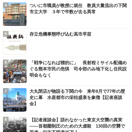
ついに市職員が教授に就任 教員大量流出の下関
市立大学 ３年で半数が去る異常
存立危機事態呼び込む高市早苗
「戦争になれば標的に」 長射程ミサイル配備め
ぐる熊本市民の危惧 司令部のみ地下化し住民説
明会もなく
大丸閉店が物語る下関の今 来年8月で77年の歴
史に幕 水産都市の栄枯盛衰を象徴【記者座談
会】
【記者座談会】語れなかった東京大空襲の真実
――首都圏制圧のための大虐殺 130回の空襲で