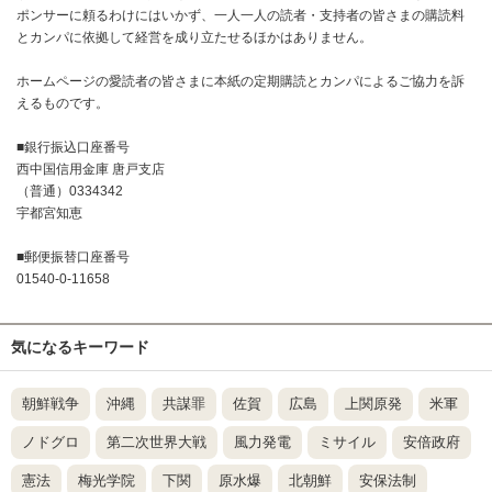
ポンサーに頼るわけにはいかず、一人一人の読者・支持者の皆さまの購読料
とカンパに依拠して経営を成り立たせるほかはありません。
ホームページの愛読者の皆さまに本紙の定期購読とカンパによるご協力を訴
えるものです。
■銀行振込口座番号
西中国信用金庫 唐戸支店
（普通）0334342
宇都宮知恵
■郵便振替口座番号
01540-0-11658
気になるキーワード
朝鮮戦争
沖縄
共謀罪
佐賀
広島
上関原発
米軍
ノドグロ
第二次世界大戦
風力発電
ミサイル
安倍政府
憲法
梅光学院
下関
原水爆
北朝鮮
安保法制