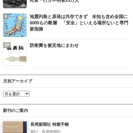
死者・行方不明者25万人
地震列島と原発は共存できず 未知も含め全国に
6000もの断層 「安全」といえる場所ないと専門
家指摘
防衛費を被災地にまわせ
月別アーカイブ
新刊のご案内
長周新聞社 特製手帳
発行：長周新聞社